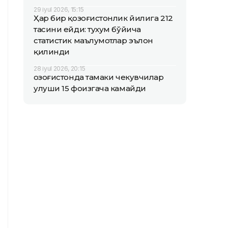
29 iyul 2026, 15:15
Ҳар бир қозоғистонлик йилига 212
тасини ейди: тухум бўйича
статистик маълумотлар эълон
қилинди
28 iyul 2026, 20:15
Қозоғистонда тамаки чекувчилар
улуши 15 фоизгача камайди