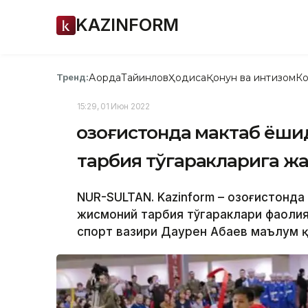
KAZINFORM
Ақорда
Тайинлов
Ҳодиса
Қонун ва интизом
Ко
Тренд:
15:29, 01 Июн 2022
Қозоғистонда мактаб ёши
тарбия тўгаракларига жа
NUR-SULTAN. Kazinform – Қозоғистонда
жисмоний тарбия тўгараклари фаолият
спорт вазири Даурен Абаев маълум қ