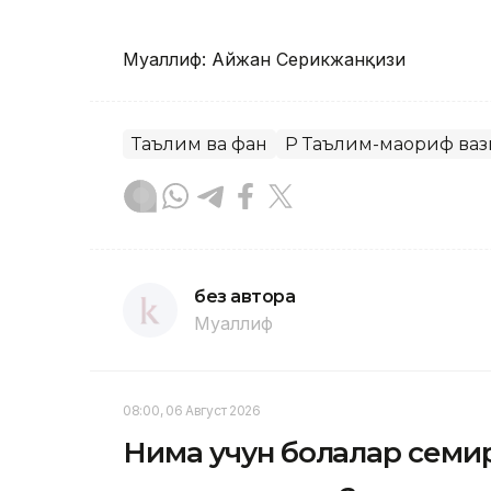
Муаллиф: Айжан Серикжанқизи
Таълим ва фан
ҚР Таълим-маориф ва
без автора
Муаллиф
08:00, 06 Август 2026
Нима учун болалар семи