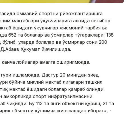
ўртасида оммавий спортни ривожлантиришга
ълим мактаблари ўқувчиларига алоҳида эътибор
актаб ёшидаги ўқувчилар жисмоний тарбия ва
да 652 та болалар ва ўсмирлар тўгараклари, 138
 бўлиб, уларда болалар ва ўсмирлар сони 200
 Д.Абаев Ҳукумат йиғилишида.
р қанча лойиҳалар амалга оширилмоқда.
стури ишламоқда. Дастур 20 мингдан зиёд
тури бўйича миллий мактаб лигалари ташкил
ртиқ мактаб ёшидаги болалар қамраб олинди.
ан ҳамкорликда спорт инфратузилмасини
 чиқилди. Бу 113 та янги объектни қуриш, 21 та
ирик объектни қўшимча жиҳозлашдан иборат», -