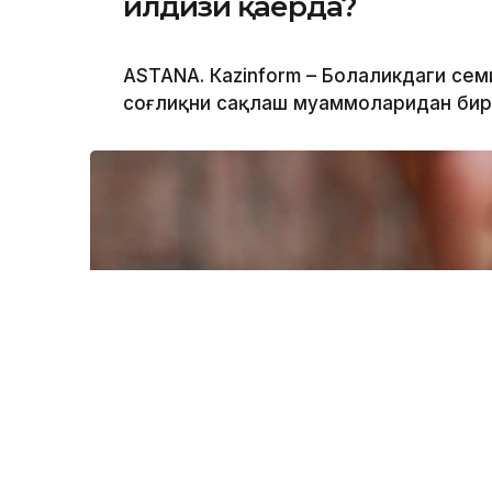
илдизи қаерда?
ASTANА. Кazinform – Болаликдаги сем
соғлиқни сақлаш муаммоларидан бир