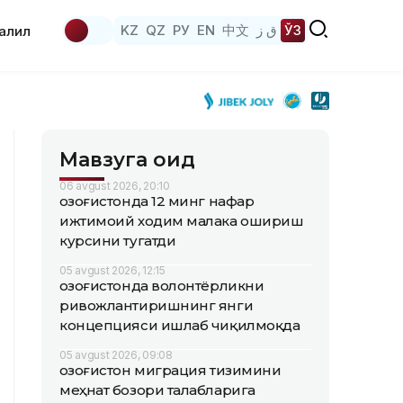
KZ
QZ
РУ
EN
中文
ق ز
ЎЗ
аҳлил
Мавзуга оид
06 avgust 2026, 20:10
Қозоғистонда 12 минг нафар
ижтимоий ходим малака ошириш
курсини тугатди
05 avgust 2026, 12:15
Қозоғистонда волонтёрликни
ривожлантиришнинг янги
концепцияси ишлаб чиқилмоқда
05 avgust 2026, 09:08
Қозоғистон миграция тизимини
меҳнат бозори талабларига