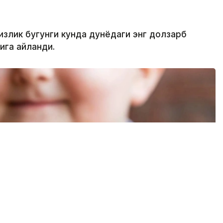
излик бугунги кунда дунёдаги энг долзарб
ига айланди.