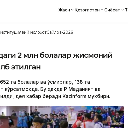
Жаҳон
Қозоғистон
Сиёсат
Т
нституциявий ислоҳот
Сайлов-2026
даги 2 млн болалар жисмоний
лб этилган
 652 та болалар ва ўсмирлар, 138 та
 кўрсатмоқда. Бу ҳақда ҚР Маданият ва
илди, дея хабар беради Kazinform мухбири.