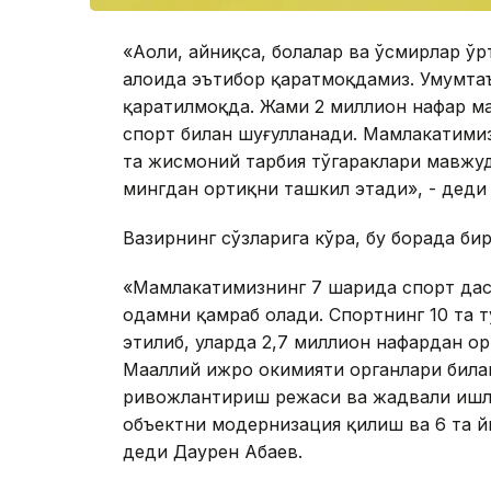
«Аҳоли, айниқса, болалар ва ўсмирлар 
алоҳида эътибор қаратмоқдамиз. Умумта
қаратилмоқда. Жами 2 миллион нафар м
спорт билан шуғулланади. Мамлакатимиз
та жисмоний тарбия тўгараклари мавжуд
мингдан ортиқни ташкил этади», - деди
Вазирнинг сўзларига кўра, бу борада би
«Мамлакатимизнинг 7 шаҳрида спорт да
одамни қамраб олади. Спортнинг 10 та 
этилиб, уларда 2,7 миллион нафардан о
Маҳаллий ижро ҳокимияти органлари бил
ривожлантириш режаси ва жадвали ишлаб
объектни модернизация қилиш ва 6 та й
деди Даурен Абаев.