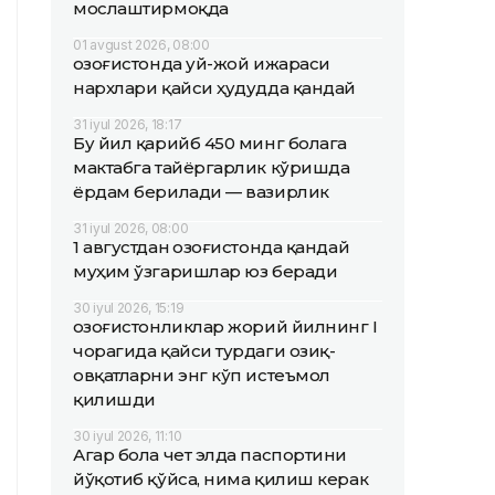
мослаштирмоқда
01 avgust 2026, 08:00
Қозоғистонда уй-жой ижараси
нархлари қайси ҳудудда қандай
31 iyul 2026, 18:17
Бу йил қарийб 450 минг болага
мактабга тайёргарлик кўришда
ёрдам берилади — вазирлик
31 iyul 2026, 08:00
1 августдан Қозоғистонда қандай
муҳим ўзгаришлар юз беради
30 iyul 2026, 15:19
Қозоғистонликлар жорий йилнинг I
чорагида қайси турдаги озиқ-
овқатларни энг кўп истеъмол
қилишди
30 iyul 2026, 11:10
Агар бола чет элда паспортини
йўқотиб қўйса, нима қилиш керак