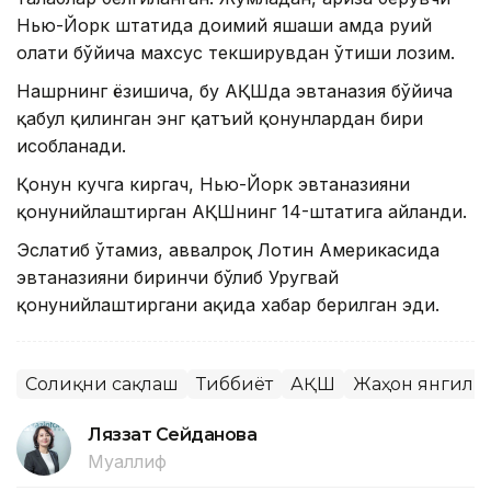
Нью-Йорк штатида доимий яшаши ҳамда руҳий
ҳолати бўйича махсус текширувдан ўтиши лозим.
Нашрнинг ёзишича, бу АҚШда эвтаназия бўйича
қабул қилинган энг қатъий қонунлардан бири
ҳисобланади.
Қонун кучга киргач, Нью-Йорк эвтаназияни
қонунийлаштирган АҚШнинг 14-штатига айланди.
Эслатиб ўтамиз, аввалроқ Лотин Америкасида
эвтаназияни биринчи бўлиб Уругвай
қонунийлаштиргани ҳақида хабар берилган эди.
Соғлиқни сақлаш
Тиббиёт
АҚШ
Жаҳон янгили
Ляззат Сейданова
Муаллиф