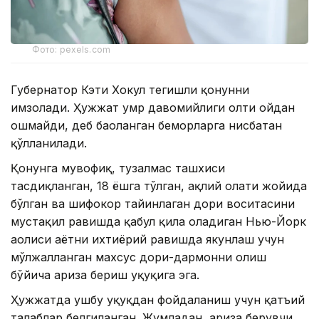
Фото: pexels.com
Губернатор Кэти Хокул тегишли қонунни
имзолади. Ҳужжат умр давомийлиги олти ойдан
ошмайди, деб баҳоланган беморларга нисбатан
қўлланилади.
Қонунга мувофиқ, тузалмас ташхиси
тасдиқланган, 18 ёшга тўлган, ақлий ҳолати жойида
бўлган ва шифокор тайинлаган дори воситасини
мустақил равишда қабул қила оладиган Нью-Йорк
аҳолиси ҳаётни ихтиёрий равишда якунлаш учун
мўлжалланган махсус дори-дармонни олиш
бўйича ариза бериш ҳуқуқига эга.
Ҳужжатда ушбу ҳуқуқдан фойдаланиш учун қатъий
талаблар белгиланган. Жумладан, ариза берувчи