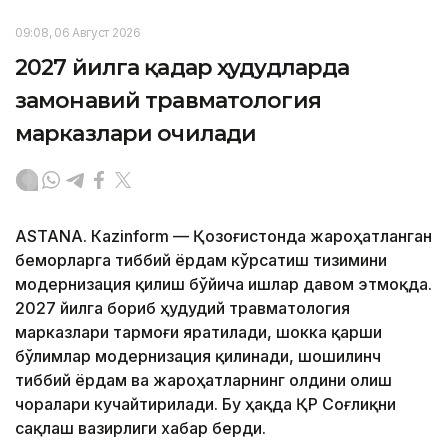
09:08, 06 Август 2026
2027 йилга қадар ҳудудларда
замонавий травматология
марказлари очилади
ASTANА. Кazinform — Қозоғистонда жароҳатланган
беморларга тиббий ёрдам кўрсатиш тизимини
модернизация қилиш бўйича ишлар давом этмоқда.
2027 йилга бориб ҳудудий травматология
марказлари тармоғи яратилади, шокка қарши
бўлимлар модернизация қилинади, шошилинч
тиббий ёрдам ва жароҳатларнинг олдини олиш
чоралари кучайтирилади. Бу ҳақда ҚР Соғлиқни
сақлаш вазирлиги хабар берди.