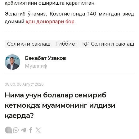
қобилиятини оширишга қаратилган.
Эслатиб ўтамиз, Қозоғистонда 140 мингдан зиёд
доимий
қон донорлари бор
.
Соғлиқни сақлаш
Тиббиёт
ҚР Соғлиқни сақлаш 
Бекабат Узаков
Муаллиф
08:00, 06 Август 2026
Нима учун болалар семириб
кетмоқда: муаммонинг илдизи
қаерда?