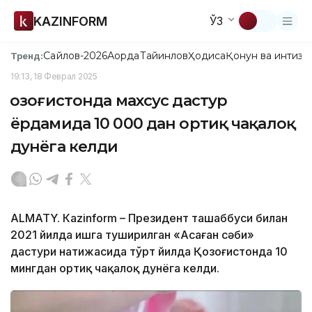
KAZINFORM
ЎЗ
Сайлов-2026
Ақорда
Тайинлов
Ҳодиса
Қонун ва интизо
Тренд:
19:13, 18 Феврал 2025
Қозоғистонда махсус дастур
ёрдамида 10 000 дан ортиқ чақалоқ
дунёга келди
ALMATY. Кazinform – Президент ташаббуси билан
2021 йилда ишга туширилган «Аңсаған сәби»
дастури натижасида тўрт йилда Қозоғистонда 10
мингдан ортиқ чақалоқ дунёга келди.