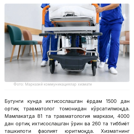
Фото: Марказий коммуникациялар хизмати
Бугунги кунда ихтисослашган ёрдам 1500 дан
ортиқ травматолог томонидан кўрсатилмоқда.
Мамлакатда 81 та травматология маркази, 4000
дан ортиқ ихтисослашган ўрин ва 260 та тиббиёт
ташкилоти фаолият юритмоқда. Хизматнинг