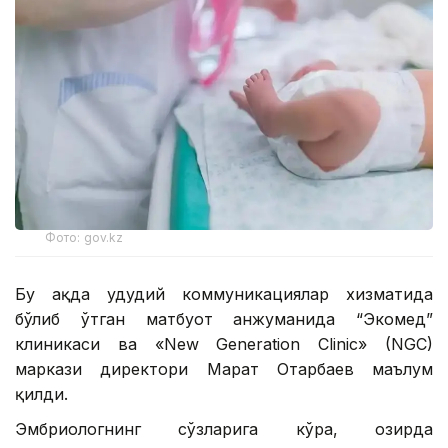
Фото: gov.kz
Бу ҳақда ҳудудий коммуникациялар хизматида
бўлиб ўтган матбуот анжуманида “Экомед”
клиникаси ва «New Generation Clinic» (NGC)
маркази директори Марат Отарбаев маълум
қилди.
Эмбриологнинг сўзларига кўра, ҳозирда