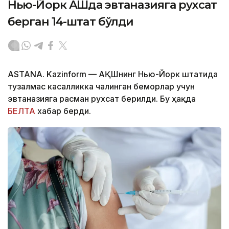
Нью-Йорк АҚШда эвтаназияга рухсат
берган 14-штат бўлди
ASTANA. Kazinform — АҚШнинг Нью-Йорк штатида
тузалмас касалликка чалинган беморлар учун
эвтаназияга расман рухсат берилди. Бу ҳақда
БЕЛТА
хабар берди.