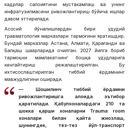
кадрлар салоҳиятини мустаҳкамлаш ва унинг
инфратузилмасини ривожлантириш бўйича ишлар
давом эттирилади.
Асосий йўналишлардан бири ҳудудий
травматология марказлари тармоғини яратишдир.
Бундай марказлар Астана, Алмати, Қарағанди ва
Балқаш шаҳарларида очилган. 2027 йилга бориб
тармоқни мамлакатнинг бошқа ҳудудларига
кенгайтириш режалаштирилган. Бу
ихтисослаштирилган тиббий ёрдамнинг
мавжудлигини оширади.
— Шошилинч тиббий ёрдамни
ривожлантиришга алоҳида эътибор
қаратилади. Қабулхоналардаги 210 та
шокка қарши хоналарни Trauma room
хоналари билан қайта жиҳозлаш,
шунингдек, тез-тез йўл-транспорт