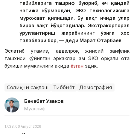
табибларига ташриф буюриб, ҳеч қандай
натижа кўрмасдан, ЭКО технологиясига
мурожаат қилишади. Бу вақт ичида улар
бироз вақт йўқотадилар. Экстракорпорал
уруғлантириш жараёнининг ўзига хос
талаблари бор, — деди Марат Отарбаев.
Эслатиб ўтамиз, аввалроқ жинсий заифлик
ташхиси қўйилган эркаклар ҳам ЭКО орқали ота
бўлиши мумкинлиги ҳақида
ёзган
эдик.
Соғлиқни сақлаш
Тиббиёт
Демография
Бекабат Узаков
Муаллиф
17:38, 06 Август 2026