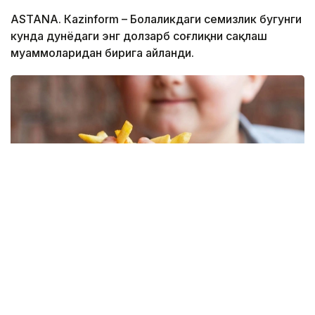
ASTANА. Кazinform – Болаликдаги семизлик бугунги
кунда дунёдаги энг долзарб соғлиқни сақлаш
муаммоларидан бирига айланди.
Фото: Freepik
Жаҳон соғлиқни сақлаш ташкилотининг 2025 йил