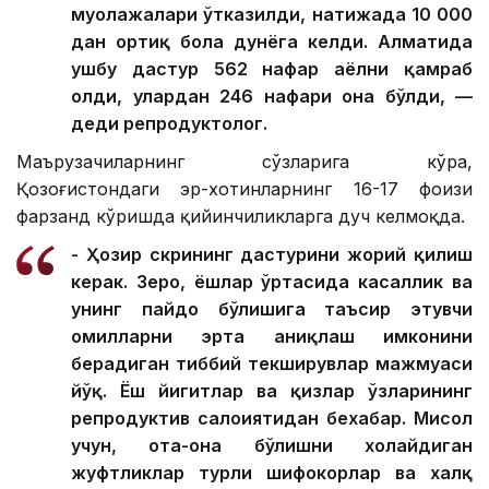
муолажалари ўтказилди, натижада 10 000
дан ортиқ бола дунёга келди. Алматида
ушбу дастур 562 нафар аёлни қамраб
олди, улардан 246 нафари она бўлди, —
деди репродуктолог.
Маърузачиларнинг сўзларига кўра,
Қозоғистондаги эр-хотинларнинг 16-17 фоизи
фарзанд кўришда қийинчиликларга дуч келмоқда.
- Ҳозир скрининг дастурини жорий қилиш
керак. Зеро, ёшлар ўртасида касаллик ва
унинг пайдо бўлишига таъсир этувчи
омилларни эрта аниқлаш имконини
берадиган тиббий текширувлар мажмуаси
йўқ. Ёш йигитлар ва қизлар ўзларининг
репродуктив салоҳиятидан бехабар. Мисол
учун, ота-она бўлишни хоҳлайдиган
жуфтликлар турли шифокорлар ва халқ