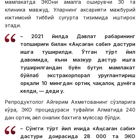
мамлакатда ЭКОни амалга оширувчи 30 та
клиника мавжуд. Уларнинг аксарияти мажбурий
ижтимоий тиббий суғурта тизимида иштирок
этади.
– 2021 йилда Давлат раҳбарининг
топшириғи билан «Аңсаған сәби» дастури
ишга туширилди. Ўтган тўрт йил
давомида, яъни мазкур дастур ишга
туширилгандан буён бутун мамлакат
бўйлаб экстракорпорал уруғлантириш
орқали 10 мингдан ортиқ чақалоқ дунёга
келди, — деди у.
Репродуктолог Айгерим Ахметованинг сўзларига
кўра, ЭКО процедураси туфайли Алматида 240
дан ортиқ аёл оналик бахтига муяссар бўлди.
– Сўнгги тўрт йил ичида «Аңсаған сәби»
дастури доирасида 28 000 та ЭКО