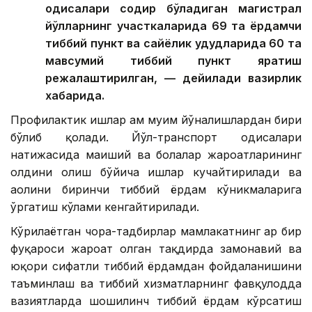
ҳодисалари содир бўладиган магистрал
йўлларнинг участкаларида 69 та ёрдамчи
тиббий пункт ва сайёҳлик ҳудудларида 60 та
мавсумий тиббий пункт яратиш
режалаштирилган, — дейилади вазирлик
хабарида.
Профилактик ишлар ҳам муҳим йўналишлардан бири
бўлиб қолади. Йўл-транспорт ҳодисалари
натижасида маиший ва болалар жароҳатларининг
олдини олиш бўйича ишлар кучайтирилади ва
аҳолини биринчи тиббий ёрдам кўникмаларига
ўргатиш кўлами кенгайтирилади.
Кўрилаётган чора-тадбирлар мамлакатнинг ҳар бир
фуқароси жароҳат олган тақдирда замонавий ва
юқори сифатли тиббий ёрдамдан фойдаланишини
таъминлаш ва тиббий хизматларнинг фавқулодда
вазиятларда шошилинч тиббий ёрдам кўрсатиш