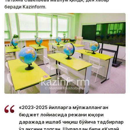
беради Kazinform.
«2023-2025 йилларга мўлжалланган
бюджет лойиҳасида режани юқори
даражада ишлаб чиқиш бўйича тадбирлар
ўз аксини топган. Шулардан бири «Қулай