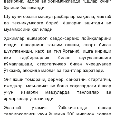
вазирлик, идора ва ҳокимликларда “Ёшлар куни”
бўлиши белгиланди.
Шу куни соҳага масъул раҳбарлар маҳалла, мактаб
ва техникумларга бориб, ёшларни эшитади ва
муаммосини ҳал қилади.
Ҳокимлар ёшларбоп савдо-сервис лойиҳаларини
қилади, ёшларнинг таълим олиши, спорт билан
шуғулланиши, касб ва тил ўрганиб, ишга кириши
ёки тадбиркорлик билан шуғулланишига
кўмаклашади, стартапчилар билан учрашувлар
ўтказиб, алоҳида маблағ ва грантлар ажратади.
Энг яхши томорқачи, фермер, саноатчи, стартапчи,
ижодкор, маънавият ва бошқа соҳалардаги ёшлар
учун қизиқарли мавзуларда танловлар ва
ярмаркалар ўтказилади.
Эслатиб ўтамиз, Ўзбекистонда ёшлар
тадбиркорлиги учун қўшимча 200 миллион доллар