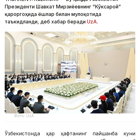
Президенти Шавкат Мирзиёевнинг “Кўксарой”
қароргоҳида ёшлар билан мулоқотида
таъкидланди, деб хабар беради
UzA
.
Фото: UzA
Ўзбекистонда ҳар ҳафтанинг пайшанба куни