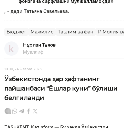
фоизгача сарфлашни мўлжалламоқда»
, - деди Татьяна Савельева.
Бюджет
Мажилис
Таълим ва фан
ҚР Молия ва
Нұрлан Тұяқов
Муаллиф
18:00, 24 Феврал 2026
Ўзбекистонда ҳар ҳафтанинг
пайшанбаси “Ёшлар куни” бўлиши
белгиланди
TASHKENT. Kazinform — Бу ҳақда Ўзбекистон