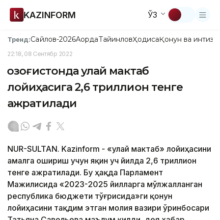
KAZINFORM
ЎЗ
Сайлов-2026
Ақорда
Тайинлов
Ҳодиса
Қонун ва интизо
Тренд:
22:18, 08 Сентябр 2022
Қозоғистонда Қулай мактаб
лойиҳасига 2,6 триллион тенге
ажратилади
NUR-SULTAN. Kazinform - «Қулай мактаб» лойиҳасини
амалга ошириш учун яқин уч йилда 2,6 триллион
тенге ажратилади. Бу ҳақда Парламент
Мажилисида «2023-2025 йилларга мўлжалланган
республика бюджети тўғрисида»ги қонун
лойиҳасини тақдим этган молия вазири ўринбосари
Татьяна Савельева маълум қилди, дея хабар