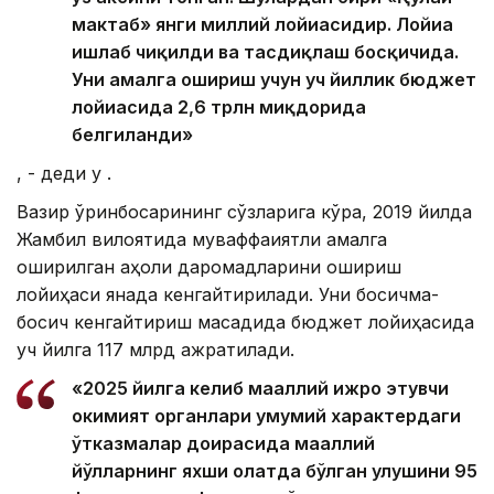
мактаб» янги миллий лойиҳасидир. Лойиҳа
ишлаб чиқилди ва тасдиқлаш босқичида.
Уни амалга ошириш учун уч йиллик бюджет
лойиҳасида 2,6 трлн миқдорида
белгиланди»
, - деди у .
Вазир ўринбосарининг сўзларига кўра, 2019 йилда
Жамбил вилоятида муваффақиятли амалга
оширилган аҳоли даромадларини ошириш
лойиҳаси янада кенгайтирилади. Уни босқичма-
босқич кенгайтириш мақсадида бюджет лойиҳасида
уч йилга 117 млрд ажратилади.
«2025 йилга келиб маҳаллий ижро этувчи
ҳокимият органлари умумий характердаги
ўтказмалар доирасида маҳаллий
йўлларнинг яхши ҳолатда бўлган улушини 95