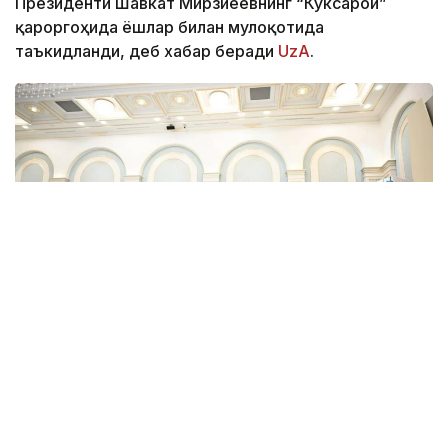
Президенти Шавкат Мирзиёевнинг “Кўксарой”
қароргоҳида ёшлар билан мулоқотида
таъкидланди, деб хабар беради
UzA
.
Фото: UzA
Жорий йилдан “Келажак тадбиркори” дастури
ишга туширилади ва ёш тадбиркорларга 7 йил