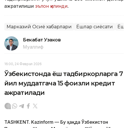
ажратилиши
эълон қилинди
.
Марказий Осиё хабарлари
Ёшлар сиёсати
Ёшл
Бекабат Узаков
Муаллиф
16:00, 24 Феврал 2026
Ўзбекистонда ёш тадбиркорларга 7
йил муддатгача 15 фоизли кредит
ажратилади
TASHKENT. Kazinform — Бу ҳақда Ўзбекистон