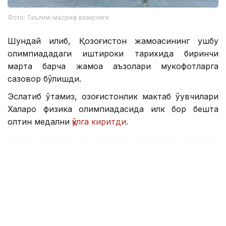
Фото: Таълим-маориф вазирлиги
Шундай қилиб, Қозоғистон жамоасининг ушбу
олимпиададаги иштироки тарихида биринчи
марта барча жамоа аъзолари мукофотларга
сазовор бўлишди.
Эслатиб ўтамиз, қозоғистонлик мактаб ўқувчилари
Халқаро физика олимпиадасида илк бор бешта
олтин медални
қўлга киритди
.
Ўқувчилар
ҚР Таълим-маориф вазирлиги
Олим
Бекабат Узаков
Муаллиф
18:17, 31 Июл 2026