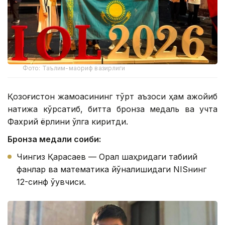
Фото: Таълим-маориф вазирлиги
Қозоғистон жамоасининг тўрт аъзоси ҳам ажойиб
натижа кўрсатиб, битта бронза медаль ва учта
Фахрий ёрлиқни қўлга киритди.
Бронза медали соҳиби:
Чингиз Қарасаев — Орал шаҳридаги табиий
фанлар ва математика йўналишидаги NISнинг
12-синф ўқувчиси.