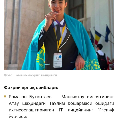
Фото: Таълим-маориф вазирлиги
Фахрий ёрлиқ соҳиблари:
Рамазан Бутантаев — Манғистау вилоятининг
Ақтау шаҳридаги Таълим бошқармаси қошидаги
ихтисослаштирилган IТ лицейининг 11-синф
ўқувчиси;