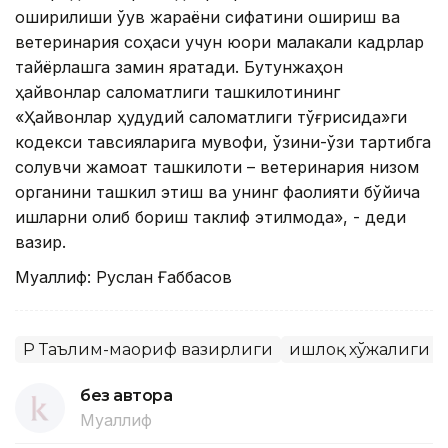
оширилиши ўқув жараёни сифатини ошириш ва
ветеринария соҳаси учун юқори малакали кадрлар
тайёрлашга замин яратади. Бутунжаҳон
ҳайвонлар саломатлиги ташкилотининг
«Ҳайвонлар ҳудудий саломатлиги тўғрисида»ги
кодекси тавсияларига мувофиқ, ўзини-ўзи тартибга
солувчи жамоат ташкилоти – ветеринария низом
органини ташкил этиш ва унинг фаолияти бўйича
ишларни олиб бориш таклиф этилмоқда», - деди
вазир.
Муаллиф: Руслан Ғаббасов
ҚР Таълим-маориф вазирлиги
Қишлоқ хўжалиги
без автора
Муаллиф