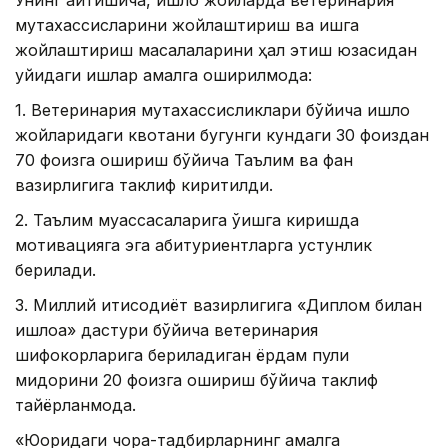
Унинг айтишича, қишлоқ жойларда ветеринария
мутахассисларини жойлаштириш ва ишга
жойлаштириш масалаларини ҳал этиш юзасидан
қуйидаги ишлар амалга оширилмоқда:
1. Ветеринария мутахассисликлари бўйича қишлоқ
жойларидаги квотани бугунги кундаги 30 фоиздан
70 фоизга ошириш бўйича Таълим ва фан
вазирлигига таклиф киритилди.
2. Таълим муассасаларига ўқишга киришда
мотивацияга эга абитуриентларга устунлик
берилади.
3. Миллий иқтисодиёт вазирлигига «Диплом билан
қишлоққа» дастури бўйича ветеринария
шифокорларига бериладиган ёрдам пули
миқдорини 20 фоизга ошириш бўйича таклиф
тайёрланмоқда.
«Юқоридаги чора-тадбирларнинг амалга