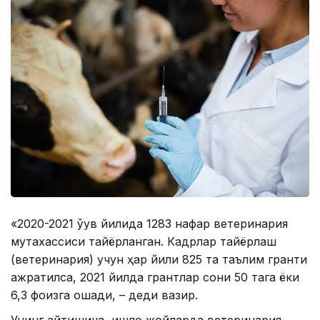
«2020-2021 ўқув йилида 1283 нафар ветеринария
мутахассиси тайёрланган. Кадрлар тайёрлаш
(ветеринария) учун ҳар йили 825 та таълим гранти
ажратилса, 2021 йилда грантлар сони 50 тага ёки
6,3 фоизга ошади, – деди вазир.