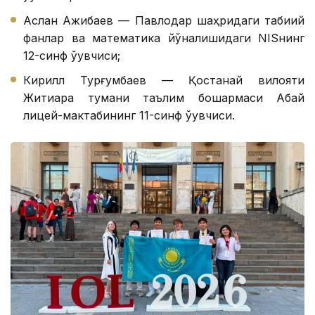
Аслан Ажибаев — Павлодар шаҳридаги табиий
фанлар ва математика йўналишидаги NISнинг
12-синф ўқувчиси;
Кирилл Турғумбаев — Қостанай вилояти
Житиқара тумани таълим бошқармаси Абай
лицей-мактабининг 11-синф ўқувчиси.