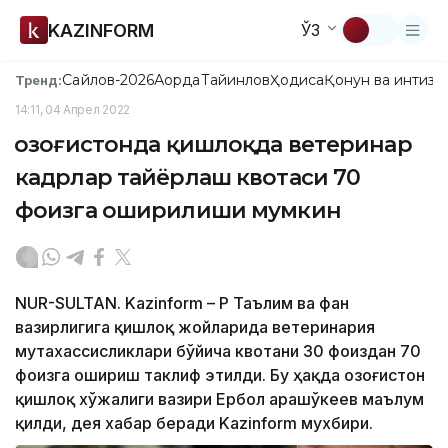
KAZINFORM
ЎЗ
Сайлов-2026
Ақорда
Тайинлов
Ҳодиса
Қонун ва интизо
Тренд:
14:11, 04 Апрел 2022
Қозоғистонда қишлоқда ветеринар
кадрлар тайёрлаш квотаси 70
фоизга оширилиши мумкин
NUR-SULTAN. Kazinform – ҚР Таълим ва фан
вазирлигига қишлоқ жойларида ветеринария
мутахассисликлари бўйича квотани 30 фоиздан 70
фоизга ошириш таклиф этилди. Бу ҳақда Қозоғистон
қишлоқ хўжалиги вазири Ербол Қарашўкеев маълум
қилди, дея хабар беради Kazinform мухбири.