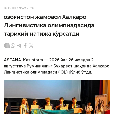
16:15, 03 Август 2026
Қозоғистон жамоаси Халқаро
Лингивистика олимпиадасида
тарихий натижа кўрсатди
ASTANА. Кazinform — 2026 йил 26 июлдан 2
августгача Руминиянинг Бухарест шаҳрида Халқаро
Лингвистика олимпиадаси (IOL) бўлиб ўтди.