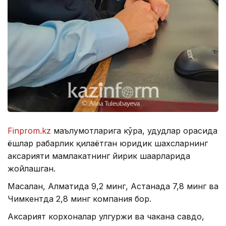
Finprom.kz
маълумотларига кўра, ҳудудлар орасида
ёшлар раҳбарлик қилаётган юридик шахсларнинг
аксарияти мамлакатнинг йирик шаҳарларида
жойлашган.
Масалан, Алматида 9,2 минг, Астанада 7,8 минг ва
Чимкентда 2,8 минг компания бор.
Аксарият корхоналар улгуржи ва чакана савдо,