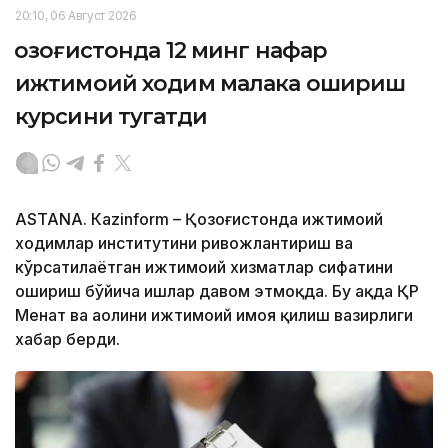
20:10, 06 Август 2026
Қозоғистонда 12 минг нафар
ижтимоий ходим малака ошириш
курсини тугатди
ASTANА. Кazinform – Қозоғистонда ижтимоий
ходимлар институтини ривожлантириш ва
кўрсатилаётган ижтимоий хизматлар сифатини
ошириш бўйича ишлар давом этмоқда. Бу ҳақда ҚР
Меҳнат ва аҳолини ижтимоий ҳимоя қилиш вазирлиги
хабар берди.