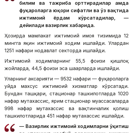
билим ва тажриба орттирадилар ҳамда
фуқароларга юқори сифатли ва ўз вақтида
ижтимоий ёрдам кўрсатадилар, —
дейилади вазирлик хабарида.
Ҳозирда мамлакат ижтимоий ҳимоя тизимида 12
мингга яқин ижтимоий ходим ишлайди. Улардан
1251 нафари нодавлат секторда ишлайди.
Ижтимоий ходимларнинг 55,5 фоизи қишлоқ
жойларда, 44,5 фоизи эса шаҳарларда ишлайди.
Уларнинг аксарияти — 9532 нафари — фуқароларга
уйда махсус ижтимоий хизматлар кўрсатади.
Бундан ташқари, стационар ташкилотларда 1020
нафар мутахассис, ярим стационар муассасаларда
998 нафар мутахассис ва вақтинчалик қолиш
ташкилотларида 451 нафар мутахассис ишлайди.
— Вазирлик ижтимоий ходимларни ўқитиш