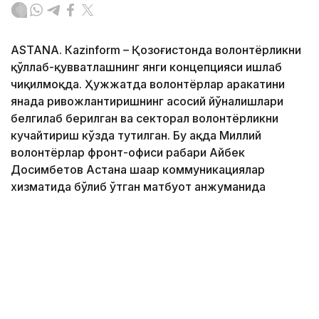
ASTANА. Кazinform – Қозоғистонда волонтёрликни
қўллаб-қувватлашнинг янги концепцияси ишлаб
чиқилмоқда. Ҳужжатда волонтёрлар ҳаракатини
янада ривожлантиришнинг асосий йўналишлари
белгилаб берилган ва секторал волонтёрликни
кучайтириш кўзда тутилган. Бу ҳақда Миллий
волонтёрлар фронт-офиси раҳбари Айбек
Досимбетов Астана шаҳар коммуникациялар
хизматида бўлиб ўтган матбуот анжуманида
маълум қилди.