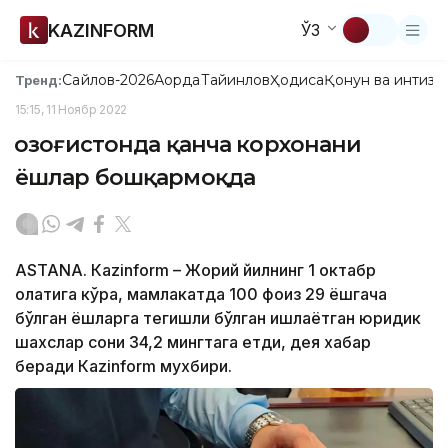
KAZINFORM
ЎЗ
Сайлов-2026
Ақорда
Тайинлов
Ҳодиса
Қонун ва интизо
Тренд:
15:15, 11 Ноябр 2022
Қозоғистонда қанча корхонани
ёшлар бошқармоқда
ASTANA. Кazinform – Жорий йилнинг 1 октабр
ҳолатига кўра, мамлакатда 100 фоиз 29 ёшгача
бўлган ёшларга тегишли бўлган ишлаётган юридик
шахслар сони 34,2 мингтага етди, дея хабар
беради Кazinform мухбири.