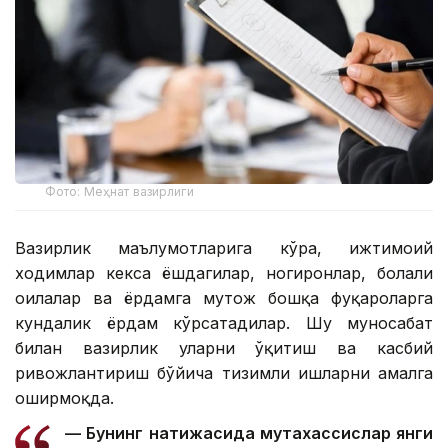
Фото: Меҳнат вазирлиги
Вазирлик маълумотларига кўра, ижтимоий
ходимлар кекса ёшдагилар, ногиронлар, болали
оилалар ва ёрдамга муҳтож бошқа фуқароларга
кундалик ёрдам кўрсатадилар. Шу муносабат
билан вазирлик уларни ўқитиш ва касбий
ривожлантириш бўйича тизимли ишларни амалга
оширмоқда.
— Бунинг натижасида мутахассислар янги