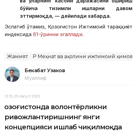
ва уларнинг касбий даражасини ошириш
бўйича тизимли ишларни давом
эттирмоқда, — дейилади хабарда.
Эслатиб ўтамиз, Қозоғистон Ижтимоий тараққиёт
индексида
61-ўринни эгаллади
.
Жамият
ҚР Меҳнат ва аҳолини ижтимоий ҳимоя
Бекабат Узаков
Муаллиф
12:15, 05 Август 2026
Қозоғистонда волонтёрликни
ривожлантиришнинг янги
концепцияси ишлаб чиқилмоқда