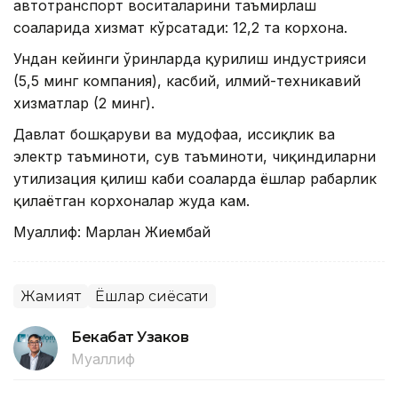
автотранспорт воситаларини таъмирлаш
соҳаларида хизмат кўрсатади: 12,2 та корхона.
Ундан кейинги ўринларда қурилиш индустрияси
(5,5 минг компания), касбий, илмий-техникавий
хизматлар (2 минг).
Давлат бошқаруви ва мудофаа, иссиқлик ва
электр таъминоти, сув таъминоти, чиқиндиларни
утилизация қилиш каби соҳаларда ёшлар раҳбарлик
қилаётган корхоналар жуда кам.
Муаллиф: Марлан Жиембай
Жамият
Ёшлар сиёсати
Бекабат Узаков
Муаллиф