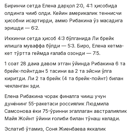
Биринчи сетда Елена дарҳол 2:0, 4:1 ҳисобида
олдинга чиқиб олди. Кейин америкалик теннисчи
ҳисобни қисқартирди, аммо Рибакина ўз мақсадига
эришди — 6:2.
Иккинчи сетда ҳисоб 4:3 бўлганида Ли брейк
қилишга муваффақ бўлди — 5:3. Бироқ, Елена кетма-
кет тўртта геймда ғалаба қозонди — 7:5.
1 соат 28 дақиқа давом этган ўйинда Рибакина 6 та
брейк-пойнтдан 5 тасини ва 2 та эйсни қўлга
киритди. Ли 2 та брейк (4 та брейк-пойнт) билан
чекланган эди.
Елена Рибакина чорак финалга чиқиш учун
дунёнинг 55-ракетаси россиялик Людмила
Самсонова ёки 75-ўринни эгаллаган австралиялик
Майя Жойнт ўйини ғолиби билан тўқнаш келади.
Эслатиб ўтамиз, Соня Жиенбаева яккалик