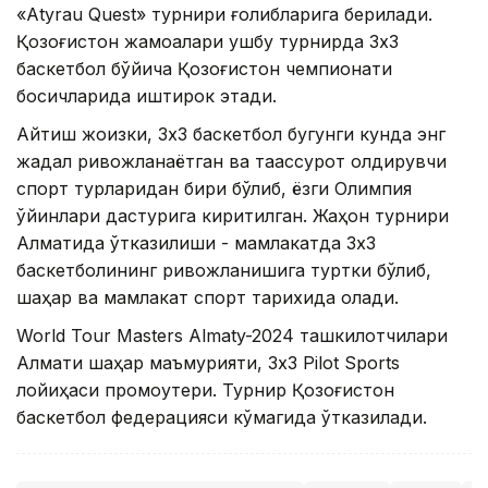
«Atyrau Quest» турнири ғолибларига берилади.
Қозоғистон жамоалари ушбу турнирда 3х3
баскетбол бўйича Қозоғистон чемпионати
босқичларида иштирок этади.
Айтиш жоизки, 3х3 баскетбол бугунги кунда энг
жадал ривожланаётган ва таассурот қолдирувчи
спорт турларидан бири бўлиб, ёзги Олимпия
ўйинлари дастурига киритилган. Жаҳон турнири
Алматида ўтказилиши - мамлакатда 3х3
баскетболининг ривожланишига туртки бўлиб,
шаҳар ва мамлакат спорт тарихида қолади.
World Tour Masters Almaty-2024 ташкилотчилари
Алмати шаҳар маъмурияти, 3x3 Pilot Sports
лойиҳаси промоутери. Турнир Қозоғистон
баскетбол федерацияси кўмагида ўтказилади.