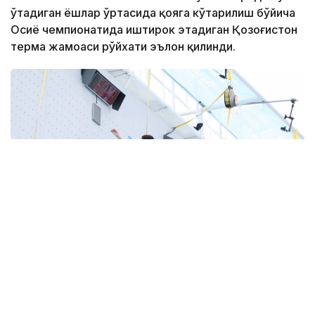
ўтадиган ёшлар ўртасида қояга кўтарилиш бўйича
Осиё чемпионатида иштирок этадиган Қозоғистон
терма жамоаси рўйхати эълон қилинди.
Фото: ҚР МОҚ
Мусобақа давомида 19 ва 17 ёшгача бўлганлар ёш