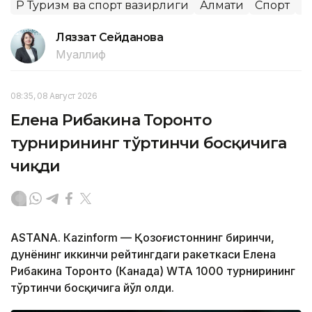
ҚР Туризм ва спорт вазирлиги
Алмати
Спорт
Б
Ляззат Сейданова
Муаллиф
08:35, 08 Август 2026
Елена Рибакина Торонто
турнирининг тўртинчи босқичига
чиқди
ASTANА. Кazinform — Қозоғистоннинг биринчи,
дунёнинг иккинчи рейтингдаги ракеткаси Елена
Рибакина Торонто (Канада) WТА 1000 турнирининг
тўртинчи босқичига йўл олди.