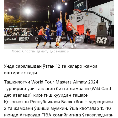
Фото: Спортты дамыту дирекциясы
Унда саралашдан ўтган 12 та халқаро жамоа
иштирок этади.
Ташкилотчи World Tour Masters Almaty-2024
турнирига ўзи танлаган битта жамоани (Wild Card
деб аталади) киритиш ҳуқуқидан ташқари
Қозоғистон Республикаси Баскетбол федерацияси
2 та жамоани қўшиши мумкин. Ўша квоталар 15-16
июнда Атирауда FIBA ҳомийлигида ўтказиладиган