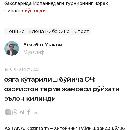
баҳсларида Испаниядаги турнирнинг чорак
финалга
йўл олди
.
Теннис
Елена Рибакина
Спорт
Бекабат Узаков
Муаллиф
19:10, 07 Август 2026
Қояга кўтарилиш бўйича ОЧ:
Қозоғистон терма жамоаси рўйхати
эълон қилинди
ASTANА. Кazinform – Хитойнинг Гуйян шаҳрида бўлиб