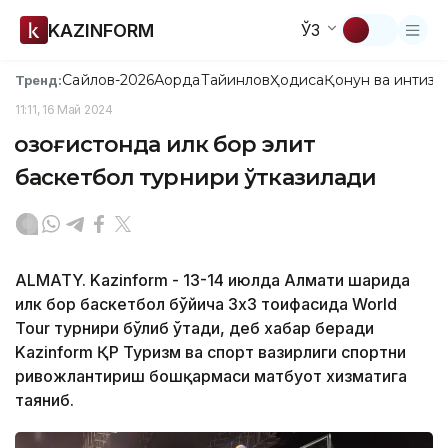
KAZINFORM
ЎЗ
Сайлов-2026
Ақорда
Тайинлов
Ҳодиса
Қонун ва интизо
Тренд:
11:11, 16 Май 2024
Қозоғистонда илк бор элит
баскетбол турнири ўтказилади
ALMATY. Kazinform - 13-14 июлда Алмати шаҳрида
илк бор баскетбол бўйича 3х3 тоифасида World
Tour турнири бўлиб ўтади, деб хабар беради
Kazinform ҚР Туризм ва спорт вазирлиги спортни
ривожлантириш бошқармаси матбуот хизматига
таяниб.