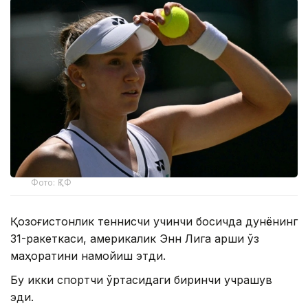
Фото: ҚТФ
Қозоғистонлик теннисчи учинчи босқичда дунёнинг
31-ракеткаси, америкалик Энн Лига қарши ўз
маҳоратини намойиш этди.
Бу икки спортчи ўртасидаги биринчи учрашув
эди.