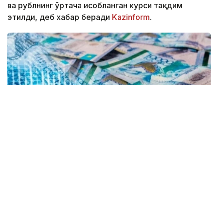
ва рублнинг ўртача ҳисобланган курси тақдим
этилди, деб хабар беради
Kazinform
.
Коллаж: Kazinform/ Canva
Kurs.kz маълумотларига кўра, Астанадаги
валюта айирбошлаш шохобчаларидаги жорий
ўртача валюта курси: