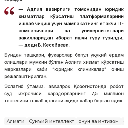
— Адлия вазирлиги томонидан юридик
хизматлар кўрсатиш платформаларини
ишлаб чиқиш учун мамлакатнинг етакчи IТ-
компаниялари ва университетлари
вакилларидан иборат ишчи гуруҳ тузилди,
— деди Б. Кесебаева.
Бундан ташқари, фуқаролар бепул ҳуқуқий ёрдам
олишлари мумкин бўлган Аҳолиги хизмат кўрсатиш
марказлари каби “юридик клиникалар” очиш
режалаштирилган.
Эслатиб ўтамиз, аввалроқ Қозоғистонда робот
суд ижрочиси қарздорларнинг 7,5 миллион
тенгесини тежаб қолгани ҳақида хабар берган эдик.
Алмати
Сунъий интеллект
Қонун ва интизом
Қо