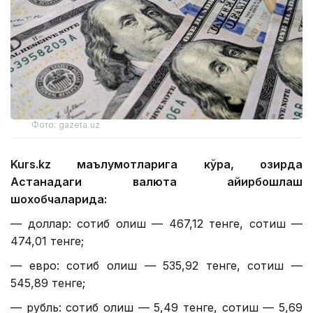
Фото: gazeta.uz
Kurs.kz маълумотларига кўра, ҳозирда
Астанадаги валюта айирбошлаш
шохобчаларида:
— доллар: сотиб олиш — 467,12 тенге, сотиш —
474,01 тенге;
— евро: сотиб олиш — 535,92 тенге, сотиш —
545,89 тенге;
— рубль: сотиб олиш — 5,49 тенге, сотиш — 5,69