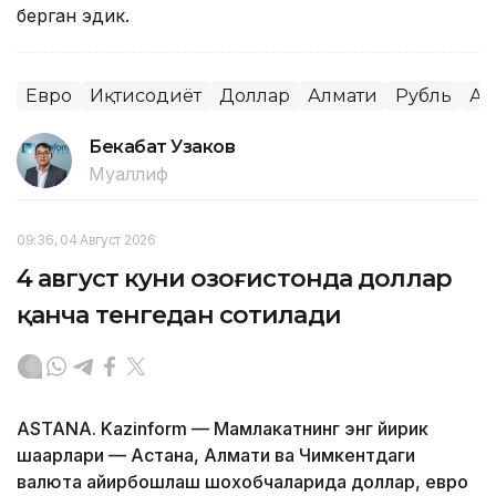
берган эдик.
Евро
Иқтисодиёт
Доллар
Алмати
Рубль
Ас
Бекабат Узаков
Муаллиф
09:36, 04 Август 2026
4 август куни Қозоғистонда доллар
қанча тенгедан сотилади
ASTANA. Kazinform — Мамлакатнинг энг йирик
шаҳарлари — Астана, Алмати ва Чимкентдаги
валюта айирбошлаш шохобчаларида доллар, евро