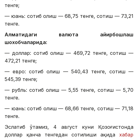
тенге;
— юань: сотиб олиш — 68,75 тенге, сотиш — 73,21
тенге.
Алматидаги валюта айирбошлаш
шохобчаларида:
— доллар: сотиб олиш — 469,72 тенге, сотиш —
472,21 тенге;
— евро: сотиб олиш — 540,43 тенге, сотиш —
545,39 тенге;
— рубль: сотиб олиш — 5,55 тенге, сотиш — 5,70
тенге.
— юань: сотиб олиш — 68,66 тенге, сотиш — 71,18
тенге.
Эслатиб ўтамиз, 4 август куни Қозоғистонда
доллар қанча тенгедан сотилиши ҳақида
хабар