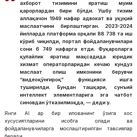
ахборот тизимини яратиш муҳим
қарорлардан бири бўлди. Ушбу тизим
аллақачон 1949 нафар адвокат ва ҳуқуқий
маслаҳатчини бирлаштирган. 2023-2024
йилларда платформа орқали 88 738 та иш
кўриб чиқилди, портал фойдаланувчилари
сони 6 749 нафарга етди. Фуқароларга
қулайлик яратиш мақсадида юридик
хизмат операторларидан кечаю кундуз
маслаҳат олиш имконини берувчи
“видеоқўнғироқ” функцияси ишга
туширилди. Бундан ташқари, сунъий
интеллект элементларига эга чатбот
синовдан ўтказилмоқда, — деди у.
Янги АI ҳар бир илованинг ўзига хос
хусусиятларини ҳисобга олади ва
фойдаланувчиларга мослаштирилган тавсиялар
беради.