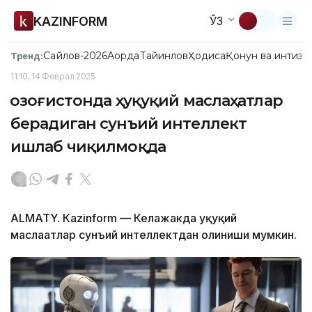
KAZINFORM
ЎЗ
Сайлов-2026
Ақорда
Тайинлов
Ҳодиса
Қонун ва интизо
Тренд:
11:10, 14 Феврал 2025
Қозоғистонда ҳуқуқий маслаҳатлар
берадиган сунъий интеллект
ишлаб чиқилмоқда
ALMATY. Кazinform — Келажакда ҳуқуқий
маслаҳатлар сунъий интеллектдан олиниши мумкин.