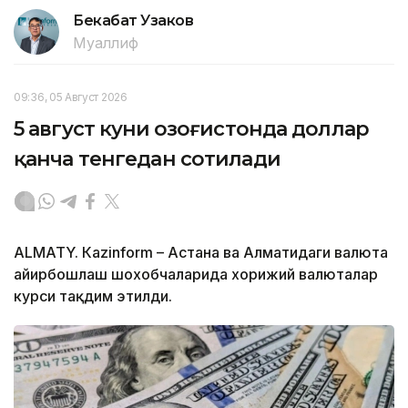
Бекабат Узаков
Муаллиф
09:36, 05 Август 2026
5 август куни Қозоғистонда доллар
қанча тенгедан сотилади
ALMATY. Кazinform – Астана ва Алматидаги валюта
айирбошлаш шохобчаларида хорижий валюталар
курси тақдим этилди.