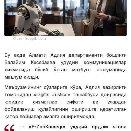
Фото: freepik.com
Бу ҳақда Алмати Адлия департаменти бошлиғи
Балайим Кесебаева ҳудудий коммуникациялар
хизматида бўлиб ўтган матбуот анжуманида
маълум қилди.
Маърузачининг сўзларига кўра, Адлия вазирлиги
томонидан «Digital Justice» ташаббуси доирасида
юридик хизматлар сифати ва улардан
фойдаланиш қулайлигини оширишга қаратилган
қатор лойиҳалар амалга оширилмоқда.
— «E-ZanKomegi» ҳуқуқий ёрдам ягона