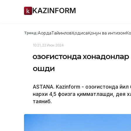
KAZINFORM
Ақорда
Тайинлов
Ҳодиса
Қонун ва интизом
Ко
Тренд:
10:21, 22 Июн 2024
Қозоғистонда хонадонлар
ошди
ASTANA. Kazinform - Қозоғистонда й
нархи 4,5 фоизга қимматлашди, дея ха
таяниб.