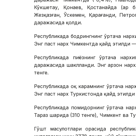
Кўкшетау, Қонаев, Қостанайда (ҳар б
Жезқазған, Ўскемен, Қарағанди, Петро
даражасида қолди.
Республикада бодрингнинг ўртача нарх
Энг паст нарх Чимкентда қайд этилди — 
Республикада пиёзнинг ўртача нархи
даражасида шаклланди. Энг арзон нарх
тенге.
Республикада оқ карамнинг ўртача нарх
Энг паст нарх Туркистонда қайд этилди 
Республикада помидорнинг ўртача нарх
Тараз шаҳрида (310 тенге), Чимкент ва Т
Гўшт маҳсулотлари орасида республи