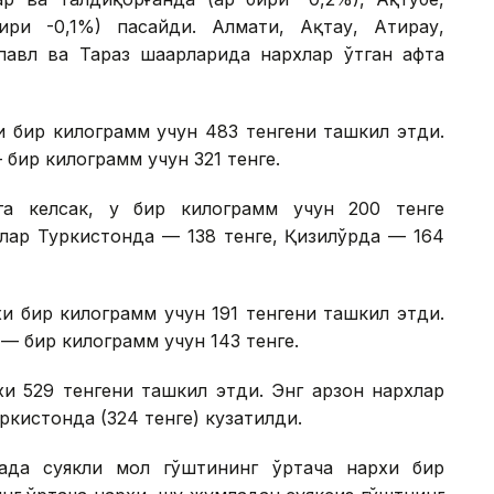
ири -0,1%) пасайди. Алмати, Ақтау, Атирау,
павл ва Тараз шаҳарларида нархлар ўтган ҳафта
и бир килограмм учун 483 тенгени ташкил этди.
бир килограмм учун 321 тенге.
га келсак, у бир килограмм учун 200 тенге
лар Туркистонда — 138 тенге, Қизилўрда — 164
и бир килограмм учун 191 тенгени ташкил этди.
— бир килограмм учун 143 тенге.
и 529 тенгени ташкил этди. Энг арзон нархлар
уркистонда (324 тенге) кузатилди.
када суякли мол гўштининг ўртача нархи бир