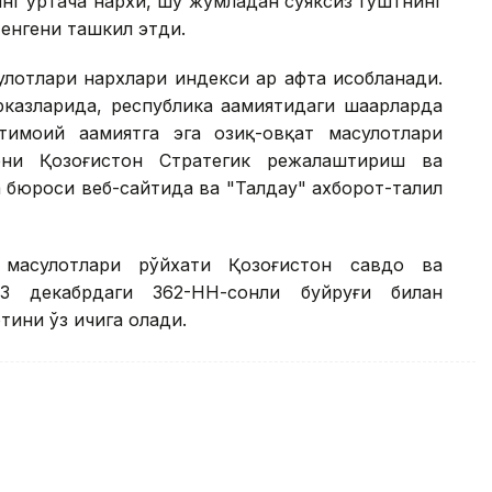
инг ўртача нархи, шу жумладан суяксиз гўштнинг
тенгени ташкил этди.
лотлари нархлари индекси ҳар ҳафта ҳисобланади.
казларида, республика аҳамиятидаги шаҳарларда
моий аҳамиятга эга озиқ-овқат маҳсулотлари
рни Қозоғистон Стратегик режалаштириш ва
 бюроси веб-сайтида ва "Талдау" ахборот-таҳлил
 маҳсулотлари рўйхати Қозоғистон савдо ва
3 декабрдаги 362-НН-сонли буйруғи билан
отини ўз ичига олади.