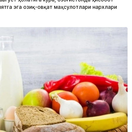
ятга эга озиқ-овқат маҳсулотлари нархлари