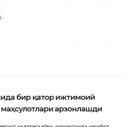
р
мида бир қатор ижтимоий
т маҳсулотлари арзонлашди
август ҳолатига кўра, Қозоғистонда ҳисобот