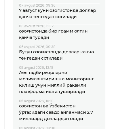
07 avgust 2026, 09:36
7 август куни Қозоғистонда доллар
қанча тенгедан сотилади
06 avgust 2026, 11:37
Қозоғистонда бир грамм олтин
қанча туради
06 avgust 2026, 09:38
Бугун Қозоғистонда доллар қанча
тенгедан сотилади
05 avgust 2026, 13:15
Аёл тадбиркорларни
молиялаштиришни мониторинг
қилиш учун миллий рақамли
платформа ишга туширилди
05 avgust 2026, 10:10
Қозоғистон ва Ўзбекистон
ўртасидаги савдо айланмаси 2,7
миллиард доллардан ошди
05 avgust 2026, 09:36