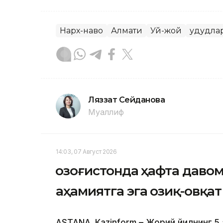
Нарх-наво
Алмати
Уй-жой
Ҳудудла
Ляззат Сейданова
Муаллиф
14:03, 07 Август 2026
Қозоғистонда ҳафта даво
аҳамиятга эга озиқ-овқа
ASTANА. Кazinform – Жорий йилнинг 5 