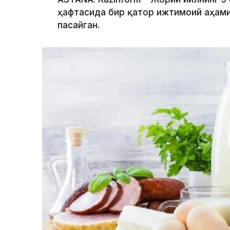
ҳафтасида бир қатор ижтимоий аҳами
пасайган.