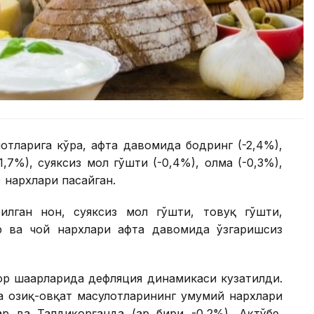
тларига кўра, ҳафта давомида бодринг (-2,4%),
1,7%), суяксиз мол гўшти (-0,4%), олма (-0,3%),
) нархлари пасайган.
лган нон, суяксиз мол гўшти, товуқ гўшти,
р ва чой нархлари ҳафта давомида ўзгаришсиз
ор шаҳарларида дефляция динамикаси кузатилди.
а озиқ-овқат маҳсулотларининг умумий нархлари
р ва Талдиқорғанда (ҳар бири -0,2%), Ақтўбе,