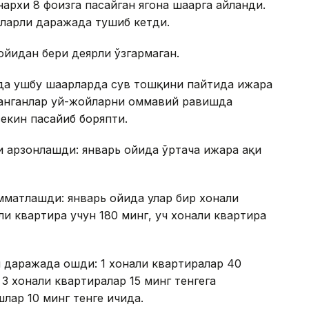
рхи 8 фоизга пасайган ягона шаҳарга айланди.
иларли даражада тушиб кетди.
ойидан бери деярли ўзгармаган.
да ушбу шаҳарларда сув тошқини пайтида ижара
ланганлар уй-жойларни оммавий равишда
секин
пасайиб боряпти.
 арзонлашди: январь ойида ўртача ижара ҳақи
мматлашди: январь ойида улар бир хонали
ли квартира учун 180 минг, уч хонали квартира
 даражада ошди: 1 хонали квартиралар 40
 3 хонали квартиралар 15 минг тенгега
лар 10 минг тенге ичида.