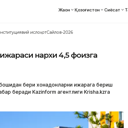
Жаҳон
Қозоғистон
Сиёсат
Т
нституциявий ислоҳот
Сайлов-2026
 ижараси нархи 4,5 фоизга
ил бошидан бери хонадонларни ижарага бериш
бар беради Kazinform агентлиги Krisha.kzга