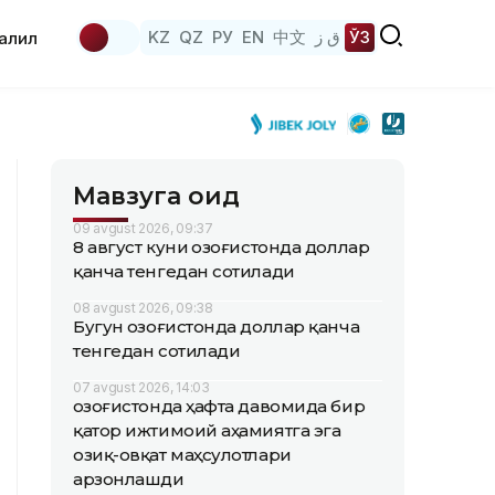
KZ
QZ
РУ
EN
中文
ق ز
ЎЗ
аҳлил
Мавзуга оид
09 avgust 2026, 09:37
8 август куни Қозоғистонда доллар
қанча тенгедан сотилади
08 avgust 2026, 09:38
Бугун Қозоғистонда доллар қанча
тенгедан сотилади
07 avgust 2026, 14:03
Қозоғистонда ҳафта давомида бир
қатор ижтимоий аҳамиятга эга
озиқ-овқат маҳсулотлари
арзонлашди