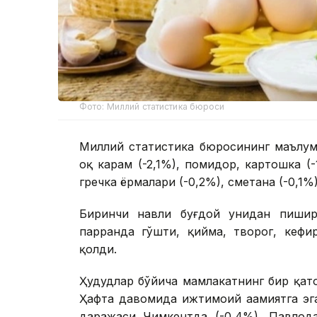
Фото: Миллий статистика бюроси
Миллий статистика бюросининг маълумо
оқ карам (-2,1%), помидор, картошка (-
гречка ёрмалари (-0,2%), сметана (-0,1%
Биринчи навли буғдой унидан пишири
парранда гўшти, қийма, творог, кефи
қолди.
Ҳудудлар бўйича мамлакатнинг бир қат
Ҳафта давомида ижтимоий аҳамиятга эг
даражаси Чимкентда (-0,4%), Павлода