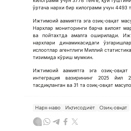
килограмм учун 3778 тенге, қўй гўштин
ўртача нархи бир килограмм учун 4493 
Ижтимоий аҳамиятга эга озиқ-овқат маҳсу
Нархлар мониторинги барча вилоят мар
ва пойтахтда амалга оширилади. Ижти
нархлари динамикасидаги ўзгаришла
ислоҳотлар агентлиги Миллий статистика
тизимида кўриш мумкин.
Ижтимоий аҳамиятга эга озиқ-овқат
интеграция вазирининг 2025 йил 2
тасдиқланган ва 31 та озиқ-овқат маҳсул
Нарх-наво
Иқтисодиёт
Озиқ-овқат