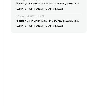
5 август куни Қозоғистонда доллар
қанча тенгедан сотилади
04 avgust 2026, 09:36
4 август куни Қозоғистонда доллар
қанча тенгедан сотилади