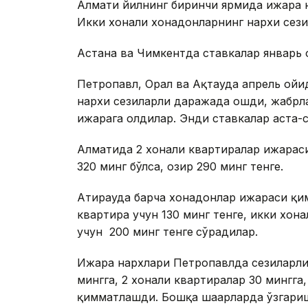
Алмати йилнинг биринчи ярмида ижара на
Икки хонали хонадонларнинг нархи сез
Астана ва Чимкентда ставкалар январь 
Петропавл, Орал ва Ақтауда апрель ойи
нархи сезиларли даражада ошди, жабр
ижарага олдилар. Энди ставкалар аста-
Алматида 2 хонали квартиралар ижараси
320 минг бўлса, ҳозир 290 минг тенге.
Атирауда барча хонадонлар ижараси қи
квартира учун 130 минг тенге, икки хона
учун 200 минг тенге
сўрадилар.
Ижара нархлари Петропавлда сезиларли
мингга, 2 хонали квартиралар 30 мингга,
қимматлашди. Бошқа шаҳарларда ўзгариш