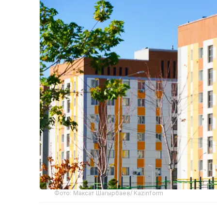
Фото: Максат Шагырбаев/ Kazinform