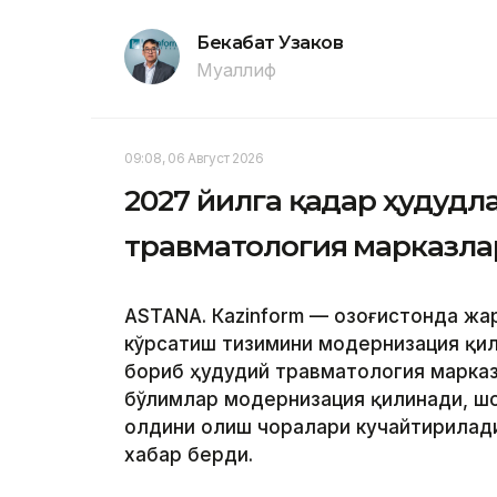
Бекабат Узаков
Муаллиф
09:08, 06 Август 2026
2027 йилга қадар ҳудудл
травматология марказла
ASTANА. Кazinform — Қозоғистонда ж
кўрсатиш тизимини модернизация қил
бориб ҳудудий травматология марказ
бўлимлар модернизация қилинади, ш
олдини олиш чоралари кучайтирилади.
хабар берди.