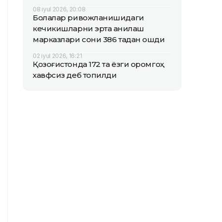
08 iyul 2026, 20:08
Болалар ривожланишидаги
кечикишларни эрта аниқлаш
марказлари сони 386 тадан ошди
02 iyul 2026, 16:21
Қозоғистонда 172 та ёзги оромгоҳ
хавфсиз деб топилди