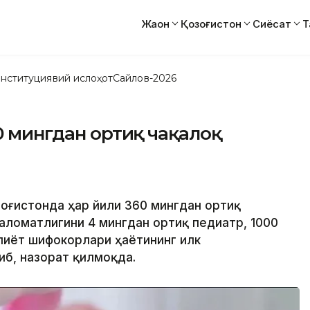
Жаҳон
Қозоғистон
Сиёсат
Т
нституциявий ислоҳот
Сайлов-2026
0 мингдан ортиқ чақалоқ
озоғистонда ҳар йили 360 мингдан ортиқ
аломатлигини 4 мингдан ортиқ педиатр, 1000
лиёт шифокорлари ҳаётининг илк
иб, назорат қилмоқда.