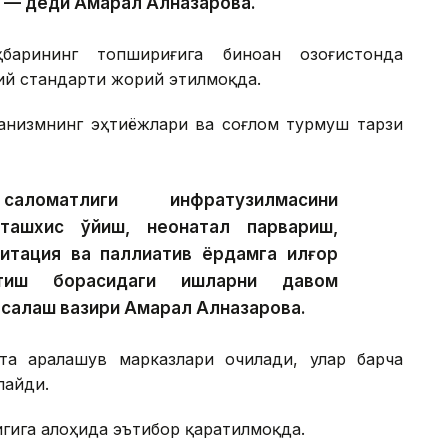
 — деди Ақмарал Алназарова.
арининг топшириғига биноан Қозоғистонда
ий стандарти жорий этилмоқда.
ганизмнинг эҳтиёжлари ва соғлом турмуш тарзи
матлиги инфратузилмасини
ташхис қўйиш, неонатал парвариш,
литация ва паллиатив ёрдамга илғор
этиш борасидаги ишларни давом
 сақлаш вазири Ақмарал Алназарова.
та аралашув марказлари очилади, улар барча
лайди.
игига алоҳида эътибор қаратилмоқда.