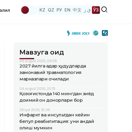
KZ
QZ
РУ
EN
中文
ق ز
ЎЗ
аҳлил
Мавзуга оид
06 avgust 2026, 09:08
2027 йилга қадар ҳудудларда
замонавий травматология
марказлари очилади
04 avgust 2026, 20:15
Қозоғистонда 140 мингдан зиёд
доимий қон донорлари бор
26 iyul 2026, 10:36
Инфаркт ва инсультдан кейин
бепул реабилитация: уни қандай
олиш мумкин