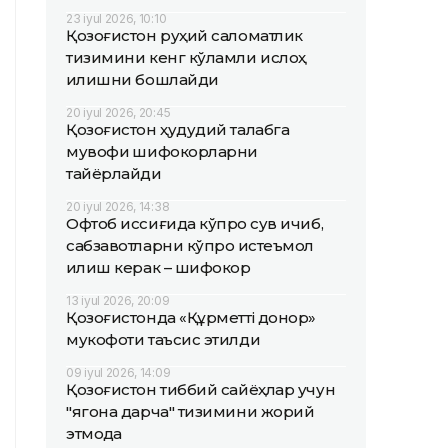
23 iyul 2026, 10:10
Қозоғистон руҳий саломатлик
тизимини кенг кўламли ислоҳ
қилишни бошлайди
20 iyul 2026, 20:45
Қозоғистон ҳудудий талабга
мувофиқ шифокорларни
тайёрлайди
20 iyul 2026, 14:38
Офтоб иссиғида кўпроқ сув ичиб,
сабзавотларни кўпроқ истеъмол
қилиш керак – шифокор
13 iyul 2026, 20:09
Қозоғистонда «Құрметті донор»
мукофоти таъсис этилди
09 iyul 2026, 14:09
Қозоғистон тиббий сайёҳлар учун
"ягона дарча" тизимини жорий
этмоқда