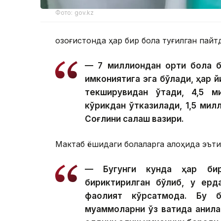
Фото: gov.kz
Қозоғистонда ҳар бир бола туғилган пай
— 7 миллиондан ортиқ бола 
имкониятига эга бўлади, ҳар й
текширувидан ўтади, 4,5 м
кўрикдан ўтказилади, 1,5 мил
Соғлиқни сақлаш вазири.
Мактаб ёшидаги болаларга алоҳида эъти
— Бугунги кунда ҳар би
бириктирилган бўлиб, у ерда
фаолият кўрсатмоқда. Бу б
муаммоларни ўз вақтида аниқл