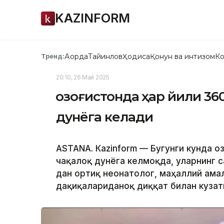
KAZINFORM
Ақорда
Тайинлов
Ҳодиса
Қонун ва интизом
Ко
Тренд:
20:10, 26 Май 2025
Қозоғистонда ҳар йили 36
дунёга келади
ASTANА. Кazinform — Бугунги кунда Қ
чақалоқ дунёга келмоқда, уларнинг с
дан ортиқ неонатолог, маҳаллий ама
дақиқалариданоқ диққат билан кузат