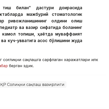
тиш билан” дастури доирасида
ктабларда мажбурий стоматологик
ар ривожланишининг олдини олиш
педиатр ва вазир сифатида боланинг
а камол топиши, ҳаётда муваффақият
м ва куч-қувватига асос бўлишини жуда
нг соғлиқни сақлашга сарфлаган харажатлари илк
абар
берган эдик.
ҚР Соғлиқни сақлаш вазирлиги