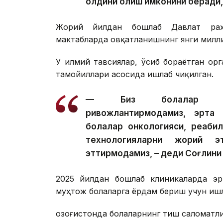
олдини олиш имконини беради,
Жорий йилдан бошлаб Давлат раҳб
мактабларда овқатланишнинг янги милл
У илмий тавсиялар, ўсиб бораётган ор
тамойиллари асосида ишлаб чиқилган.
— Биз болалар сало
ривожлантирмоқдамиз, эрта 
болалар онкологияси, реаби
технологияларни жорий 
эттирмоқдамиз, – деди Соғлиқни
2025 йилдан бошлаб клиникаларда эр
муҳтож болаларга ёрдам бериш учун иш
Қозоғистонда болаларнинг тиш саломатл