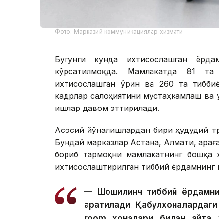
Фото: Марказий коммуникациялар хизмати
Бугунги кунда ихтисослашган ёрд
кўрсатилмоқда. Мамлакатда 81 та
ихтисослашган ўрин ва 260 та тибби
кадрлар салоҳиятини мустаҳкамлаш ва
ишлар давом эттирилади.
Асосий йўналишлардан бири ҳудудий т
Бундай марказлар Астана, Алмати, Қарағ
бориб тармоқни мамлакатнинг бошқа ҳ
ихтисослаштирилган тиббий ёрдамнинг
— Шошилинч тиббий ёрдамни
қаратилади. Қабулхоналардаги
room хоналари билан қайта 