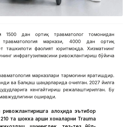
ам 1500 дан ортиқ травматолог томонидан
 травматология маркази, 4000 дан ортиқ
ёт ташкилоти фаолият юритмоқда. Хизматнинг
 унинг инфратузилмасини ривожлантириш бўйича
равматология марказлари тармоғини яратишдир.
анди ва Балқаш шаҳарларида очилган. 2027 йилга
удудларига кенгайтириш режалаштирилган. Бу
 мавжудлигини оширади.
 ривожлантиришга алоҳида эътибор
 210 та шокка қарши хоналарни Trauma
жиҳозлаш, шунингдек, тез-тез йўл-