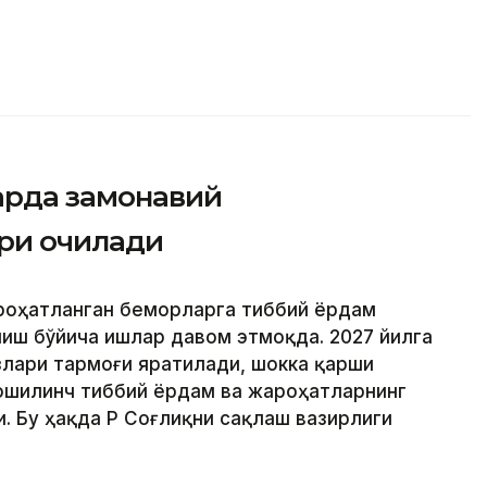
арда замонавий
ри очилади
ароҳатланган беморларга тиббий ёрдам
иш бўйича ишлар давом этмоқда. 2027 йилга
лари тармоғи яратилади, шокка қарши
ошилинч тиббий ёрдам ва жароҳатларнинг
 Бу ҳақда ҚР Соғлиқни сақлаш вазирлиги