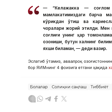
— “Келажакка — соғлом 
мамлакатимиздаги барча ма
кўрикдан ўтиш ва кариесл
чоралари жорий этилди. Мен 
соғлиғи унинг ҳар томонлам
қозониши, бутун халқнинг били
яхши биламан, — деди вазир.
Эслатиб ўтамиз, аввалроқ Қозоғистонни
бор ЯИМнинг 4 фоизига етгани ҳақида
х
Болалар
Соғлиқни сақлаш
Тиббиёт