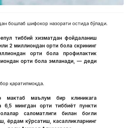
тдан бошлаб шифокор назорати остида бўлади.
бепул тиббий хизматдан фойдаланиш
или 2 миллиондан ортиқ бола скрининг
иллиондан ортиқ бола профилактик
лиондан ортиқ бола эмланади, — деди
бор қаратилмоқда.
р мактаб маълум бир клиникага
 6,5 ​​мингдан ортиқ тиббиёт пункти
олалар саломатлиги билан боғлиқ
аш, ёрдам кўрсатиш, касалликларнинг