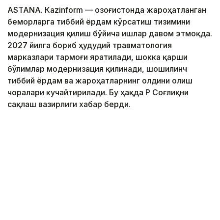
ASTANА. Кazinform — Қозоғистонда жароҳатланган
беморларга тиббий ёрдам кўрсатиш тизимини
модернизация қилиш бўйича ишлар давом этмоқда.
2027 йилга бориб ҳудудий травматология
марказлари тармоғи яратилади, шокка қарши
бўлимлар модернизация қилинади, шошилинч
тиббий ёрдам ва жароҳатларнинг олдини олиш
чоралари кучайтирилади. Бу ҳақда ҚР Соғлиқни
сақлаш вазирлиги хабар берди.