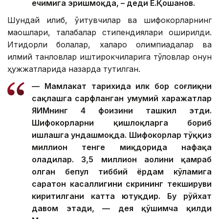
ечимига эришмоқда, – деди E.Қошанов.
Шундай қилиб, ўқитувчилар ва шифокорларнинг
маошлари, талабалар стипендиялари оширилди.
Иқтидорли болалар, халқаро олимпиадалар ва
илмий танловлар иштирокчиларига тўловлар қонун
ҳужжатларида назарда тутилган.
— Мамлакат тарихида илк бор соғлиқни
сақлашга сарфланган умумий харажатлар
ЯИМнинг 4 фоизини ташкил этди.
Шифокорларни қишлоқларга бориб
ишлашга ундашмоқда. Шифокорлар тўққиз
миллион тенге миқдорида нафақа
оладилар. 3,5 миллион аҳолини қамраб
олган бепул тиббий ёрдам кўламига
саратон касаллигини скрининг текшируви
киритилгани катта ютуқдир. Бу рўйхат
давом этади, — дея қўшимча қилди