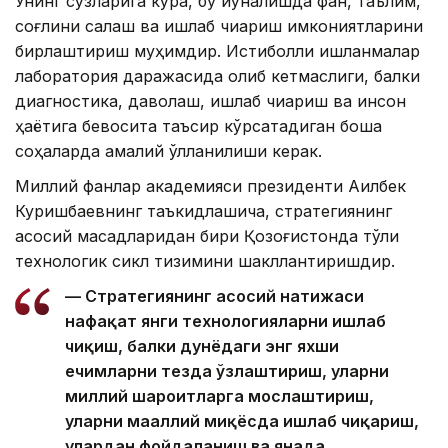
Унинг сўзларига кўра, бу йўналишда фан, таълим,
соғлиқни сақлаш ва ишлаб чиқариш имкониятларини
бирлаштириш муҳимдир. Истиқболли ишланмалар
лаборатория даражасида қолиб кетмаслиги, балки
диагностика, даволаш, ишлаб чиқариш ва инсон
ҳаётига бевосита таъсир кўрсатадиган бошқа
соҳаларда амалий қўлланилиши керак.
Миллий фанлар академияси президенти Ақилбек
Куришбаевнинг таъкидлашича, стратегиянинг
асосий мақсадларидан бири Қозоғистонда тўлиқ
технологик сикл тизимини шакллантиришдир.
— Стратегиянинг асосий натижаси
нафақат янги технологияларни ишлаб
чиқиш, балки дунёдаги энг яхши
ечимларни тезда ўзлаштириш, уларни
миллий шароитларга мослаштириш,
уларни маҳаллий миқёсда ишлаб чиқариш,
улардан фойдаланиш ва янада