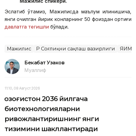
Мажилис спикери.
Эслатиб ўтамиз, Мажилисда маълум қилинишича,
янги очилган йирик конларнинг 50 фоиздан ортиғи
давлатга тегишли
бўлади.
Мажилис
ҚР Соғлиқни сақлаш вазирлиги
ЯИМ
Бекабат Узаков
Муаллиф
11:10, 08 Август 2026
Қозоғистон 2036 йилгача
биотехнологияларни
ривожлантиришнинг янги
тизимини шакллантиради