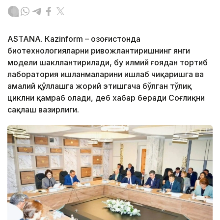
ASTANА. Кazinform – Қозоғистонда
биотехнологияларни ривожлантиришнинг янги
модели шакллантирилади, бу илмий ғоядан тортиб
лаборатория ишланмаларини ишлаб чиқаришга ва
амалий қўллашга жорий этишгача бўлган тўлиқ
циклни қамраб олади, деб хабар беради Соғлиқни
сақлаш вазирлиги.