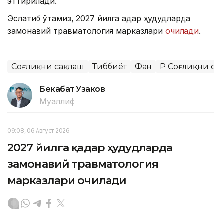
эттирилади.
Эслатиб ўтамиз, 2027 йилга қадар ҳудудларда
замонавий травматология марказлари
очилади
.
Соғлиқни сақлаш
Тиббиёт
Фан
ҚР Соғлиқни с
Бекабат Узаков
Муаллиф
09:08, 06 Август 2026
2027 йилга қадар ҳудудларда
замонавий травматология
марказлари очилади