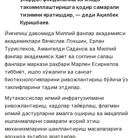
такомиллаштиришга қодир самарали
тизимни яратишдир, — деди Ақилбек
Куришбаев.
Йиғилиш давомида Миллий фанлар академияси
академиклари Вячеслав Локшин, Ерлан
Туриспеков, Амангелди Саданов ва Миллий
фанлар академияси Ҳаёт ва соғлиқни сақлаш
фанлари маркази раҳбари Марлен Есиркепов
тиббиёт, қишлоқ хўжалиги ва саноат
биотехнологияларини ривожлантириш бўйича ўз
таклифларини тақдим этдилар.
Мутахассислар илмий инфратузилмани
ривожлантириш, кадрлар тайёрлаш, флагман
илмий дастурларни амалга ошириш ва маҳаллий
ишланмаларни самарали жорий этиш
механизмларини шакллантириш масалаларига
алоҳида эътибор қаратдилар.