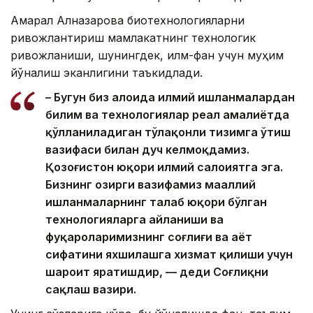
Ақмарал Алназарова биотехнологияларни
ривожлантириш мамлакатнинг технологик
ривожланиши, шунингдек, илм-фан учун муҳим
йўналиш эканлигини таъкидлади.
– Бугун биз алоҳида илмий ишланмалардан
билим ва технологиялар реал амалиётда
қўлланиладиган тўлақонли тизимга ўтиш
вазифаси билан дуч келмоқдамиз.
Қозоғистон юқори илмий салоҳиятга эга.
Бизнинг ҳозирги вазифамиз маҳаллий
ишланмаларнинг талаб юқори бўлган
технологияларга айланиши ва
фуқароларимизнинг соғлиғи ва ҳаёт
сифатини яхшилашга хизмат қилиши учун
шароит яратишдир, — деди Соғлиқни
сақлаш вазири.