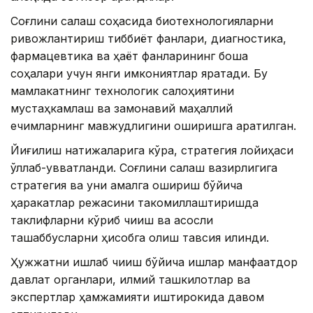
Соғлиқни сақлаш соҳасида биотехнологияларни
ривожлантириш тиббиёт фанлари, диагностика,
фармацевтика ва ҳаёт фанларининг бошқа
соҳалари учун янги имкониятлар яратади. Бу
мамлакатнинг технологик салоҳиятини
мустаҳкамлаш ва замонавий маҳаллий
ечимларнинг мавжудлигини оширишга қаратилган.
Йиғилиш натижаларига кўра, стратегия лойиҳаси
қўллаб-қувватланди. Соғлиқни сақлаш вазирлигига
стратегия ва уни амалга ошириш бўйича
ҳаракатлар режасини такомиллаштиришда
таклифларни кўриб чиқиш ва асосли
ташаббусларни ҳисобга олиш тавсия қилинди.
Ҳужжатни ишлаб чиқиш бўйича ишлар манфаатдор
давлат органлари, илмий ташкилотлар ва
экспертлар ҳамжамияти иштирокида давом