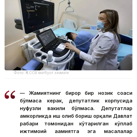
Фото: ҚР ССВ матбуот хизмати
— Жамиятнинг бирор бир нозик соҳаси
бўлмаса керак, депутатлик корпусида
нуфузли вакили бўлмаса. Депутатлар
ҳамкорликда иш олиб бориш орқали Давлат
раҳбари томонидан кўтарилган кўплаб
ижтимоий аҳамиятга эга масалалар