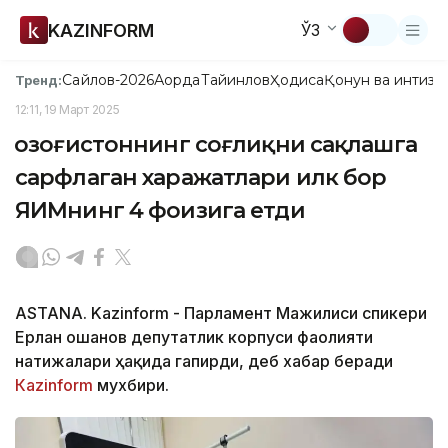
KAZINFORM
ЎЗ
Сайлов-2026
Ақорда
Тайинлов
Ҳодиса
Қонун ва интизо
Тренд:
12:11, 19 Март 2025
Қозоғистоннинг соғлиқни сақлашга
сарфлаган харажатлари илк бор
ЯИМнинг 4 фоизига етди
ASTANA. Kazinform - Парламент Мажилиси спикери
Ерлан Қошанов депутатлик корпуси фаолияти
натижалари ҳақида гапирди, деб хабар беради
Кazinform
мухбири.