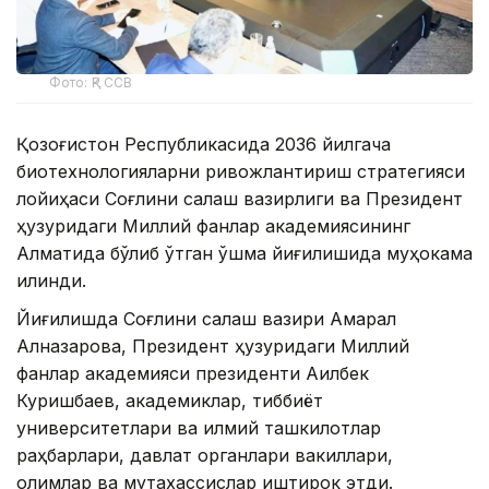
Фото: ҚР ССВ
Қозоғистон Республикасида 2036 йилгача
биотехнологияларни ривожлантириш стратегияси
лойиҳаси Соғлиқни сақлаш вазирлиги ва Президент
ҳузуридаги Миллий фанлар академиясининг
Алматида бўлиб ўтган қўшма йиғилишида муҳокама
қилинди.
Йиғилишда Соғлиқни сақлаш вазири Ақмарал
Алназарова, Президент ҳузуридаги Миллий
фанлар академияси президенти Ақилбек
Куришбаев, академиклар, тиббиёт
университетлари ва илмий ташкилотлар
раҳбарлари, давлат органлари вакиллари,
олимлар ва мутахассислар иштирок этди.