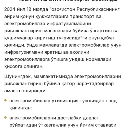
2024 йил 18 июлда “Қозоғистон Республикасининг
айрим қонун ҳужжатларига транспорт ва
электромобиллар инфратузилмасини
ривожлантириш масалалари бўйича ўзгартиш ва
қўшимчалар киритиш тўғрисида”ги Қонун қабул
қилинди. Унда мамлакатда электромобиллар учун
инфратузилмани яратиш ва аҳолини
электромобилларга ўтишга ундаш нормалари
ҳисобга олинган.
Шунингдек, мамлакатимизда электромобилларни
ривожлантириш бўйича қатор чора-тадбирлар
амалга оширилди:
электромобиллар утилизация тўловидан озод
қилинган;
электромобилларни дастлабки давлат
рўйхатидан ўтказганлик учун йиғим ставкаси