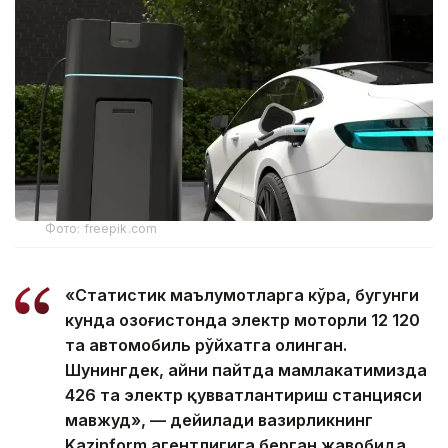
Фото: freepik.com
«Статистик маълумотларга кўра, бугунги
кунда Қозоғистонда электр моторли 12 120
та автомобиль рўйхатга олинган.
Шунингдек, айни пайтда мамлакатимизда
426 та электр қувватлантириш станцияси
мавжуд», — дейилади вазирликнинг
Kazinform агентлигига берган жавобида.