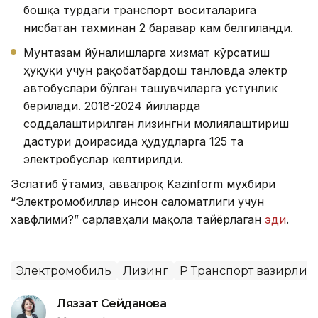
бошқа турдаги транспорт воситаларига
нисбатан тахминан 2 баравар кам белгиланди.
Мунтазам йўналишларга хизмат кўрсатиш
ҳуқуқи учун рақобатбардош танловда электр
автобуслари бўлган ташувчиларга устунлик
берилади. 2018-2024 йилларда
соддалаштирилган лизингни молиялаштириш
дастури доирасида ҳудудларга 125 та
электробуслар келтирилди.
Эслатиб ўтамиз, аввалроқ Kazinform мухбири
“Электромобиллар инсон саломатлиги учун
хавфлими?”
сарлавҳали мақола тайёрлаган
эди
.
Электромобиль
Лизинг
ҚР Транспорт вазирлиг
Ляззат Сейданова