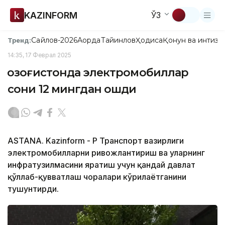
KAZINFORM
ЎЗ
Сайлов-2026
Ақорда
Тайинлов
Ҳодиса
Қонун ва интизо
Тренд:
14:35, 17 Феврал 2025
Қозоғистонда электромобиллар
сони 12 мингдан ошди
ASTANA. Kazinform - ҚР Транспорт вазирлиги
электромобилларни ривожлантириш ва уларнинг
инфратузилмасини яратиш учун қандай давлат
қўллаб-қувватлаш чоралари кўрилаётганини
тушунтирди.