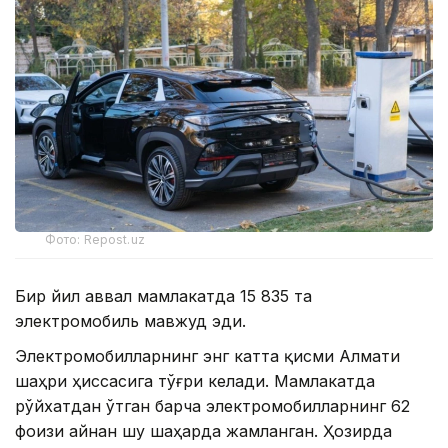
Фото: Repost.uz
Бир йил аввал мамлакатда 15 835 та
электромобиль мавжуд эди.
Электромобилларнинг энг катта қисми Алмати
шаҳри ҳиссасига тўғри келади. Мамлакатда
рўйхатдан ўтган барча электромобилларнинг 62
фоизи айнан шу шаҳарда жамланган. Ҳозирда