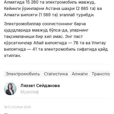
Алматида 15 280 та электромобиль мавжуд.
Кейинги ўринларни Астана шаҳри (2 885 та) ва
Алмати вилояти (1 589 та) эгаллаб турибди.
Электромобиллар Қозоғистоннинг барча
ҳудудларида мавжуд бўлса-да, уларнинг
тақсимланиши бир хил эмас. Энг паст
кўрсаткичлар Абай вилоятида — 78 та ва Улитау
вилоятида — 41 та электромобиль сифатида қайд
этилган.
Электромобиль
Статистика
Алмати
Транспор
Ляззат Сейданова
Муаллиф
18:17, 02 Июл 2026