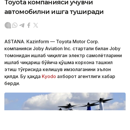
Toyota компанияси учувчи
автомобилни ишга туширади
ASTANА. Кazinform — Toyota Motor Corp.
компанияси Joby Aviation Inc. стартапи билан Joby
томонидан ишлаб чиқилган электр самолётларини
ишлаб чиқариш бўйича қўшма корхона ташкил
этиш тўғрисида келишув имзолаганини эълон
қилди. Бу ҳақда
Kyodo
ахборот агентлиги хабар
берди.