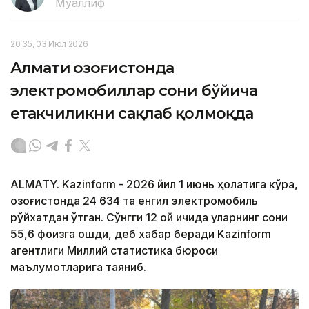
Муаллиф
20:35, 03 Июл 2026
Алмати Қозоғистонда
электромобиллар сони бўйича
етакчиликни сақлаб қолмоқда
ALMATY. Kazinform - 2026 йил 1 июнь ҳолатига кўра,
Қозоғистонда 24 634 та енгил электромобиль
рўйхатдан ўтган. Сўнгги 12 ой ичида уларнинг сони
55,6 фоизга ошди, деб хабар беради Kazinform
агентлиги Миллий статистика бюроси
маълумотларига таяниб.