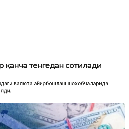
ар қанча тенгедан сотилади
атидаги валюта айирбошлаш шохобчаларида
лди.