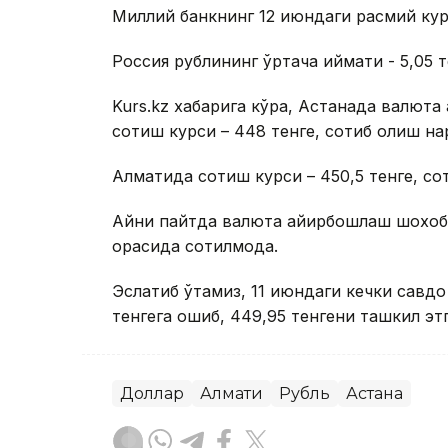
Миллий банкнинг 12 июндаги расмий курс
Россия рублининг ўртача қиймати - 5,05 т
Kurs.kz хабарига кўра, Астанада валют
сотиш курси – 448 тенге, сотиб олиш нар
Алматида сотиш курси – 450,5 тенге, сот
Айни пайтда валюта айирбошлаш шохобч
орасида сотилмоқда.
Эслатиб ўтамиз, 11 июндаги кечки савдо 
тенгега ошиб, 449,95 тенгени ташкил этг
Доллар
Алмати
Рубль
Астана