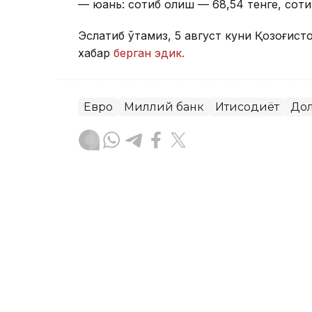
— юань: сотиб олиш — 68,54 тенге, соти
Эслатиб ўтамиз, 5 август куни Қозоғист
хабар
берган эдик.
Евро
Миллий банк
Иқтисодиёт
До
Ляззат Сейданова
Муаллиф
09:36, 05 Август 2026
5 август куни Қозоғистон