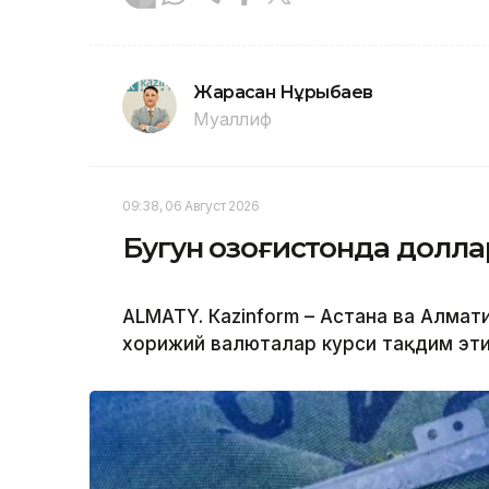
Жарасқан Нұрыбаев
Муаллиф
09:38, 06 Август 2026
Бугун Қозоғистонда долл
ALMATY. Кazinform – Астана ва Алм
хорижий валюталар курси тақдим эти