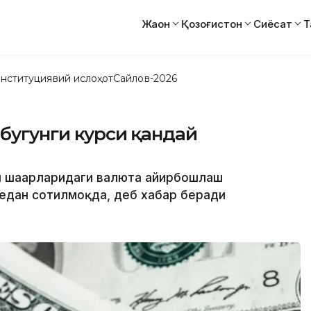
Жаҳон
Қозоғистон
Сиёсат
Т
нституциявий ислоҳот
Сайлов-2026
 бугунги курси қандай
ти шаҳарларидаги валюта айирбошлаш
едан сотилмоқда, деб хабар беради