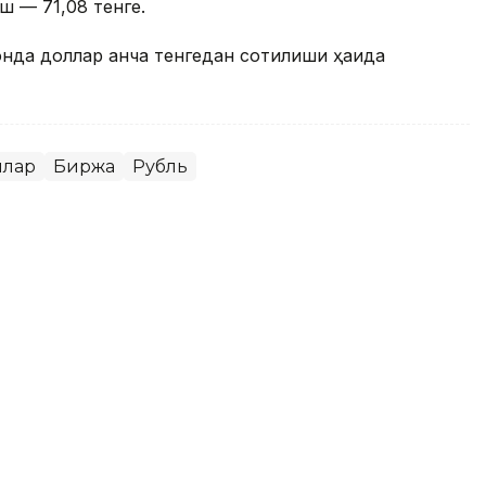
ш — 71,08 тенге.
онда доллар қанча тенгедан сотилиши ҳақида
ллар
Биржа
Рубль
да доллар қанча тенгедан