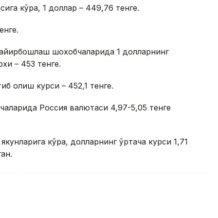
ига кўра, 1 доллар – 449,76 тенге.
енге.
а айирбошлаш шохобчаларида 1 долларнинг
хи – 453 тенге.
иб олиш курси – 452,1 тенге.
аларида Россия валютаси 4,97-5,05 тенге
якунларига кўра, долларнинг ўртача курси 1,71
ан.