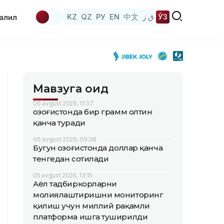
KZ
QZ
РУ
EN
中文
ق ز
ЎЗ
аҳлил
Мавзуга оид
06 avgust 2026, 11:37
Қозоғистонда бир грамм олтин
қанча туради
06 avgust 2026, 09:38
Бугун Қозоғистонда доллар қанча
тенгедан сотилади
05 avgust 2026, 13:15
Аёл тадбиркорларни
молиялаштиришни мониторинг
қилиш учун миллий рақамли
платформа ишга туширилди