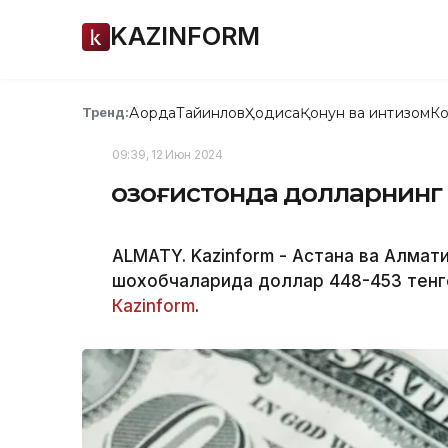
KAZINFORM
Ақорда
Тайинлов
Ҳодиса
Қонун ва интизом
Ко
Тренд:
09:39, 12 Июн 2024
Қозоғистонда долларнинг
ALMATY. Kazinform - Астана ва Алма
шохобчаларида доллар 448-453 тенг
Каzinform
.