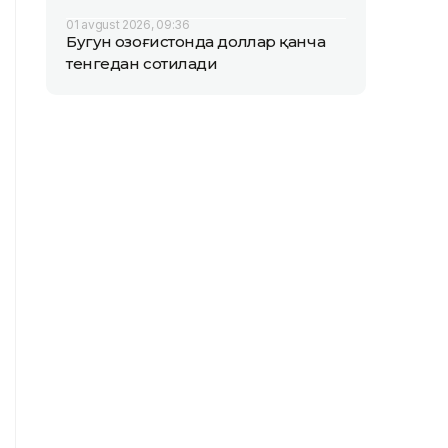
01 avgust 2026, 09:36
Бугун Қозоғистонда доллар қанча
тенгедан сотилади