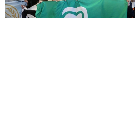
Фото: Алмати ҳокимлиги
Унинг сўзларига кўра, концепцияга киритилган
муҳим йўналишлардан бири — секторал
волонтёрликни ривожлантириш.
– Волонтёрлик 14 та йўналишда амалга
оширилади. Ҳозирда улардан 12 таси учун
методологик воситалар ишлаб чиқилган.
Ўтган йили 8 та, бу йил эса яна 4 та
йўналиш бўйича методологиялар ишлаб
чиқилган. Ушбу ҳужжатлар
волонтёрларнинг ҳар бир йўналишдаги