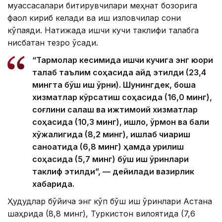
муассасалари битирувчилари меҳнат бозорига
фаол кириб келади ва иш изловчилар сони
кўпаяди. Натижада ишчи кучи таклифи талабга
нисбатан тезроқ ўсади.
“Тармоқлар кесимида ишчи кучига энг юқори
талаб таълим соҳасида қайд этилди (23,4
мингта бўш иш ўрни). Шунингдек, бошқа
хизматлар кўрсатиш соҳасида (16,0 минг),
соғлиқни сақлаш ва ижтимоий хизматлар
соҳасида (10,3 минг), қишлоқ, ўрмон ва балиқ
хўжалигида (8,2 минг), ишлаб чиқариш
саноатида (6,8 минг) ҳамда қурилиш
соҳасида (5,7 минг) бўш иш ўринлари
таклиф этилди”, — дейилади вазирлик
хабарида.
Ҳудудлар бўйича энг кўп бўш иш ўринлари Астана
шаҳрида (8,8 минг), Туркистон вилоятида (7,6