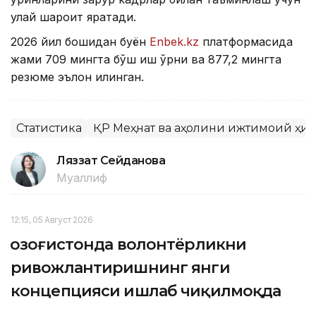
қулай шароит яратади.
2026 йил бошидан буён
Enbek.kz
платформасида
жами 709 мингта бўш иш ўрни ва 877,2 мингта
резюме эълон қилинган.
Статистика
ҚР Меҳнат ва аҳолини ижтимоий ҳим
Ляззат Сейданова
Муаллиф
12:15, 05 Август 2026
Қозоғистонда волонтёрликни
ривожлантиришнинг янги
концепцияси ишлаб чиқилмоқда