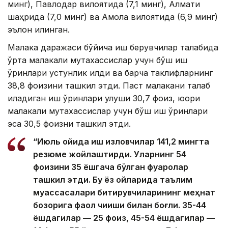
минг), Павлодар вилоятида (7,1 минг), Алмати
шаҳрида (7,0 минг) ва Ақмола вилоятида (6,9 минг)
эълон қилинган.
Малака даражаси бўйича иш берувчилар талабида
ўрта малакали мутахассислар учун бўш иш
ўринлари устунлик қилди ва барча таклифларнинг
38,8 фоизини ташкил этди. Паст малакани талаб
қиладиган иш ўринлари улуши 30,7 фоиз, юқори
малакали мутахассислар учун бўш иш ўринлари
эса 30,5 фоизни ташкил этди.
“Июль ойида иш изловчилар 141,2 мингта
резюме жойлаштирди. Уларнинг 54
фоизини 35 ёшгача бўлган фуқаролар
ташкил этди. Бу ёз ойларида таълим
муассасалари битирувчиларининг меҳнат
бозорига фаол чиқиши билан боғлиқ. 35-44
ёшдагилар — 25 фоиз, 45-54 ёшдагилар —