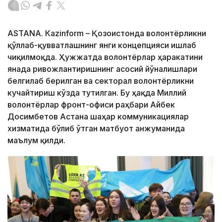
ASTANА. Кazinform – Қозоғистонда волонтёрликни
қўллаб-қувватлашнинг янги концепцияси ишлаб
чиқилмоқда. Ҳужжатда волонтёрлар ҳаракатини
янада ривожлантиришнинг асосий йўналишлари
белгилаб берилган ва секторал волонтёрликни
кучайтириш кўзда тутилган. Бу ҳақда Миллий
волонтёрлар фронт-офиси раҳбари Айбек
Досимбетов Астана шаҳар коммуникациялар
хизматида бўлиб ўтган матбуот анжуманида
маълум қилди.