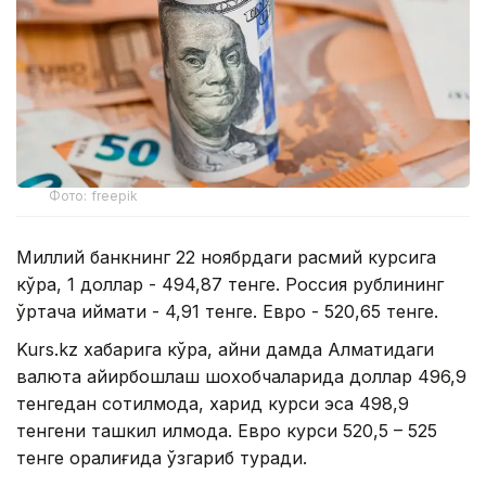
Фото: freepik
Миллий банкнинг 22 ноябрдаги расмий курсига
кўра, 1 доллар - 494,87 тенге. Россия рублининг
ўртача қиймати - 4,91 тенге. Евро - 520,65 тенге.
Kurs.kz хабарига кўра, айни дамда Алматидаги
валюта айирбошлаш шохобчаларида доллар 496,9
тенгедан сотилмоқда, харид курси эса 498,9
тенгени ташкил қилмоқда. Евро курси 520,5 – 525
тенге оралиғида ўзгариб туради.