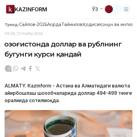
KAZINFORM
ЎЗ
Сайлов-2026
Ақорда
Тайинлов
Ҳодиса
Қонун ва интизо
Тренд:
09:39, 22 Ноябр 2024
Қозоғистонда доллар ва рублнинг
бугунги курси қандай
ALMATY. Кazinform - Астана ва Алматидаги валюта
айирбошлаш шохобчаларида доллар 494-499 тенге
оралиғида сотилмоқда.