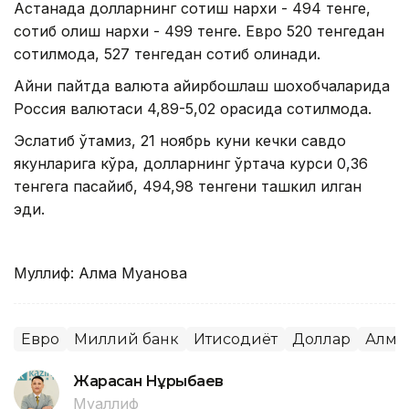
Астанада долларнинг сотиш нархи - 494 тенге,
сотиб олиш нархи - 499 тенге. Евро 520 тенгедан
сотилмоқда, 527 тенгедан сотиб олинади.
Айни пайтда валюта айирбошлаш шохобчаларида
Россия валютаси 4,89-5,02 орасида сотилмоқда.
Эслатиб ўтамиз, 21 ноябрь куни кечки савдо
якунларига кўра, долларнинг ўртача курси 0,36
тенгега пасайиб, 494,98 тенгени ташкил қилган
эди.
Муллиф: Алма Муқанова
Евро
Миллий банк
Иқтисодиёт
Доллар
Алма
Жарасқан Нұрыбаев
Муаллиф