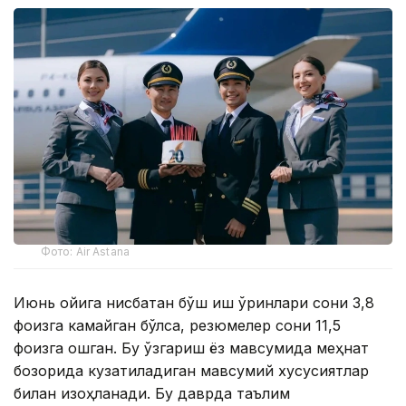
Фото: Air Astana
Июнь ойига нисбатан бўш иш ўринлари сони 3,8
фоизга камайган бўлса, резюмелер сони 11,5
фоизга ошган. Бу ўзгариш ёз мавсумида меҳнат
бозорида кузатиладиган мавсумий хусусиятлар
билан изоҳланади. Бу даврда таълим