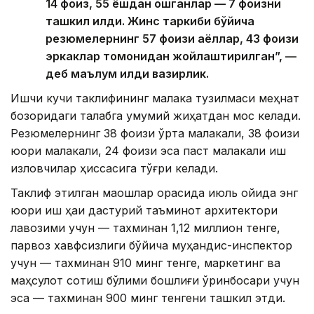
14 фоиз, 55 ёшдан ошганлар — 7 фоизни
ташкил қилди. Жинс таркиби бўйича
резюмелернинг 57 фоизи аёллар, 43 фоизи
эркаклар томонидан жойлаштирилган”, —
деб маълум қилди вазирлик.
Ишчи кучи таклифининг малака тузилмаси меҳнат
бозоридаги талабга умумий жиҳатдан мос келади.
Резюмелернинг 38 фоизи ўрта малакали, 38 фоизи
юқори малакали, 24 фоизи эса паст малакали иш
изловчилар ҳиссасига тўғри келади.
Таклиф этилган маошлар орасида июль ойида энг
юқори иш ҳақи дастурий таъминот архитектори
лавозими учун — тахминан 1,12 миллион тенге,
парвоз хавфсизлиги бўйича муҳандис-инспектор
учун — тахминан 910 минг тенге, маркетинг ва
маҳсулот сотиш бўлими бошлиғи ўринбосари учун
эса — тахминан 900 минг тенгени ташкил этди.