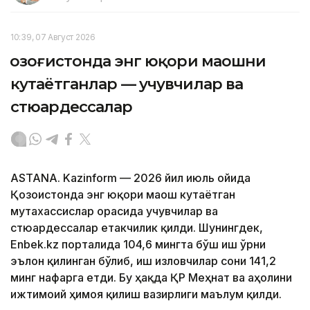
10:39, 07 Август 2026
Қозоғистонда энг юқори маошни
кутаётганлар — учувчилар ва
стюардессалар
ASTANA. Kazinform — 2026 йил июль ойида
Қозоғистонда энг юқори маош кутаётган
мутахассислар орасида учувчилар ва
стюардессалар етакчилик қилди. Шунингдек,
Enbek.kz порталида 104,6 мингта бўш иш ўрни
эълон қилинган бўлиб, иш изловчилар сони 141,2
минг нафарга етди. Бу ҳақда ҚР Меҳнат ва аҳолини
ижтимоий ҳимоя қилиш вазирлиги маълум қилди.