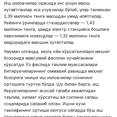
Иш изловчилар орасида энг юқори маош
кутаётганлар эса учувчилар бўлиб, улар тахминан
2,39 миллион тенге маошдан умид қиляптилар.
Кейинги ўринларда стюардессалар — 1,43
миллион тенге, ҳамда электр станцияси бошлиғи
лавозимига номзодлар — 1,32 миллион тенге
миқдоридаги маошни кутяптилар.
Умуман олганда, июль ойи кўрсаткичлари меҳнат
бозорида мавсумий фаоллик кучайганини
кўрсатди. Ёз фаслида таълим муассасалари
битирувчиларининг оммавий равишда меҳнат
бозорига чиқиши иш изловчилар сонининг
ортишига туртки бўлди. Шу билан бирга, иш
берувчиларнинг асосий талаби аввалгидек
таълим, хизмат кўрсатиш ва соғлиқни сақлаш
соҳаларида сақланиб қолган. Ишчи кучи
таклифининг ортиши келгуси ойларда бўш иш
ўринларини зарур кадрлар билан таъминлаш учун