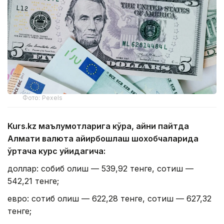
Фото: Pexels
Kurs.kz маълумотларига кўра, айни пайтда
Алмати валюта айирбошлаш шохобчаларида
ўртача курс қуйидагича:
доллар: собиб олиш — 539,92 тенге, сотиш —
542,21 тенге;
евро: сотиб олиш — 622,28 тенге, сотиш — 627,32
тенге;