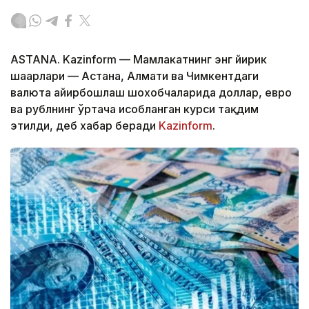
ASTANA. Kazinform — Мамлакатнинг энг йирик
шаҳарлари — Астана, Алмати ва Чимкентдаги
валюта айирбошлаш шохобчаларида доллар, евро
ва рублнинг ўртача ҳисобланган курси тақдим
этилди, деб хабар беради
Kazinform
.