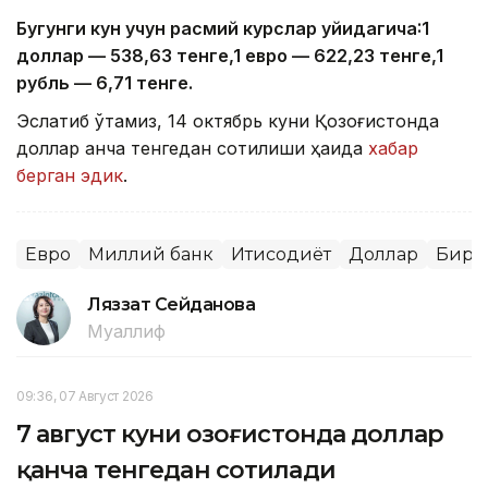
Бугунги кун учун расмий курслар қуйидагича:1
доллар — 5
38
,
63
тенге,1 евро — 622,
23
тенге,1
рубль — 6,
71
тенге.
Эслатиб ўтамиз, 14 октябрь куни Қозоғистонда
доллар қанча тенгедан сотилиши ҳақида
хабар
берган эдик
.
Евро
Миллий банк
Иқтисодиёт
Доллар
Бирж
Ляззат Сейданова
Муаллиф
09:36, 07 Август 2026
7 август куни Қозоғистонда доллар
қанча тенгедан сотилади