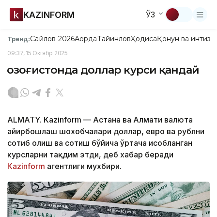
KAZINFORM
ЎЗ
Сайлов-2026
Ақорда
Тайинлов
Ҳодиса
Қонун ва интизо
Тренд:
09:37, 15 Октябр 2025
Қозоғистонда доллар курси қандай
ALMATY. Kazinform — Астана ва Алмати валюта
айирбошлаш шохобчалари доллар, евро ва рублни
сотиб олиш ва сотиш бўйича ўртача ҳисобланган
курсларни тақдим этди, деб хабар беради
Кazinform
агентлиги мухбири.