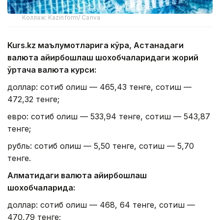
Коллаж: Kazinform/ Canva
Kurs.kz маълумотларига кўра, Астанадаги
валюта айирбошлаш шохобчаларидаги жорий
ўртача валюта курси:
доллар: сотиб олиш — 465,43 тенге, сотиш —
472,32 тенге;
евро: сотиб олиш — 533,94 тенге, сотиш — 543,87
тенге;
рубль: сотиб олиш — 5,50 тенге, сотиш — 5,70
тенге.
Алматидаги валюта айирбошлаш
шохобчаларида:
доллар: сотиб олиш — 468, 64 тенге, сотиш —
470,79 тенге;