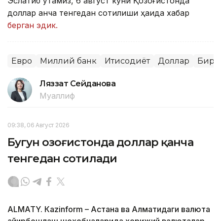
Эслатиб ўтамиз, 6 август куни Қозоғистонда
доллар қанча тенгедан сотилиши ҳақида хабар
берган эдик.
Евро
Миллий банк
Иқтисодиёт
Доллар
Бирж
Ляззат Сейданова
Муаллиф
09:38, 06 Август 2026
Бугун Қозоғистонда доллар қанча
тенгедан сотилади
ALMATY. Кazinform – Астана ва Алматидаги валюта
айирбошлаш шохобчаларида хорижий валюталар