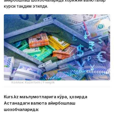
курси тақдим этилди.
Коллаж: Kazinform / Freepik
Kurs.kz маълумотларига кўра, ҳозирда
Астанадаги валюта айирбошлаш
шохобчаларида: