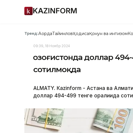
KAZINFORM
Ақорда
Тайинлов
Ҳодиса
Қонун ва интизом
Ко
Тренд:
09:39, 18 Ноябр 2024
Қозоғистонда доллар 494
сотилмоқда
ALMATY. Кazinform - Астана ва Алма
доллар 494-499 тенге оралиғида сот