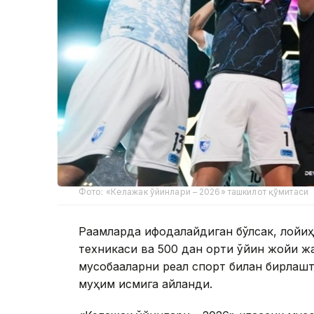
Фото: «Келажак ўйинлари – 2026» ташкилот қўмитаси
Рақамларда ифодалайдиган бўлсак, лойиҳ
техникаси ва 500 дан ортиқ ўйин жойи ж
мусобақаларни реал спорт билан бирлаш
муҳим қисмига айланди.