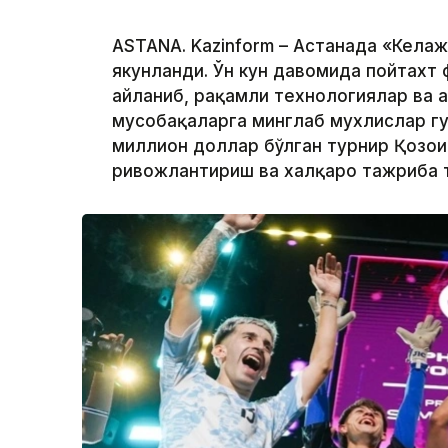
ASTANA. Kazinform – Астанада «Келаж
якунланди. Ўн кун давомида пойтахт
айланиб, рақамли технологиялар ва 
мусобақаларга минглаб мухлислар гу
миллион доллар бўлган турнир Қозоғи
ривожлантириш ва халқаро тажриба 