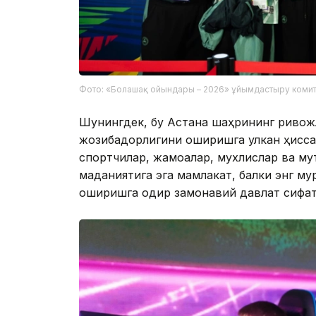
Фото: «Болашақ ойындары – 2026» ұйымдастыру комит
Шунингдек, бу Астана шаҳрининг ривож
жозибадорлигини оширишга улкан ҳисса 
спортчилар, жамоалар, мухлислар ва му
маданиятига эга мамлакат, балки энг му
оширишга қодир замонавий давлат сифат