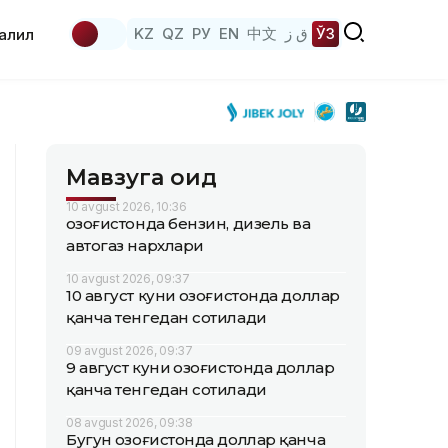
KZ
QZ
РУ
EN
中文
ق ز
ЎЗ
аҳлил
Мавзуга оид
10 avgust 2026, 10:36
Қозоғистонда бензин, дизель ва
автогаз нархлари
10 avgust 2026, 09:37
10 август куни Қозоғистонда доллар
қанча тенгедан сотилади
09 avgust 2026, 09:37
9 август куни Қозоғистонда доллар
қанча тенгедан сотилади
08 avgust 2026, 09:38
Бугун Қозоғистонда доллар қанча