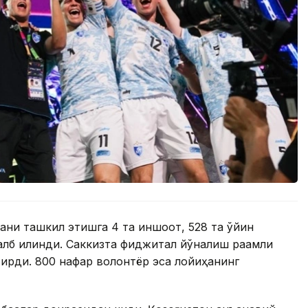
ани ташкил этишга 4 та иншоот, 528 та ўйин
алб қилинди. Саккизта фиджитал йўналиш рақамли
тирди. 800 нафар волонтёр эса лойиҳанинг