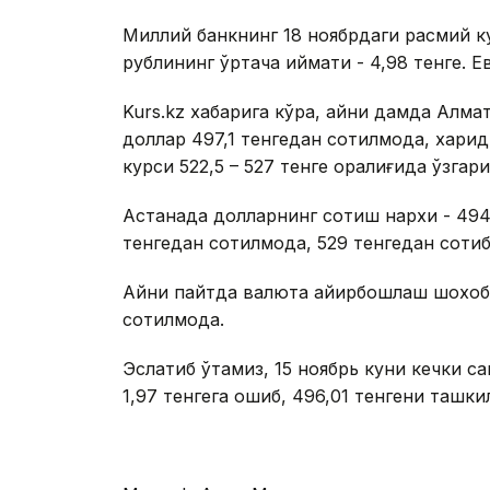
Миллий банкнинг 18 ноябрдаги расмий кур
рублининг ўртача қиймати - 4,98 тенге. Ев
Kurs.kz хабарига кўра, айни дамда Ал
доллар 497,1 тенгедан сотилмоқда, харид
курси 522,5 – 527 тенге оралиғида ўзгар
Астанада долларнинг сотиш нархи - 494 
тенгедан сотилмоқда, 529 тенгедан соти
Айни пайтда валюта айирбошлаш шохобч
сотилмоқда.
Эслатиб ўтамиз, 15 ноябрь куни кечки с
1,97 тенгега ошиб, 496,01 тенгени ташкил