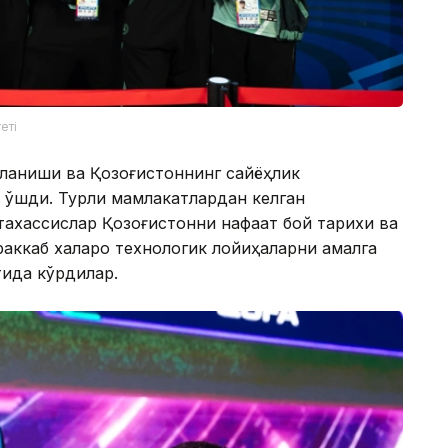
еті
ланиши ва Қозоғистоннинг сайёҳлик
қўшди. Турли мамлакатлардан келган
тахассислар Қозоғистонни нафақат бой тарихи ва
раккаб халқаро технологик лойиҳаларни амалга
ида кўрдилар.