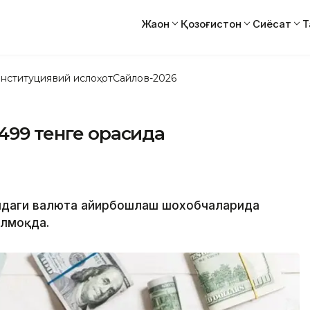
Жаҳон
Қозоғистон
Сиёсат
Т
нституциявий ислоҳот
Сайлов-2026
-499 тенге орасида
тидаги валюта айирбошлаш шохобчаларида
илмоқда.