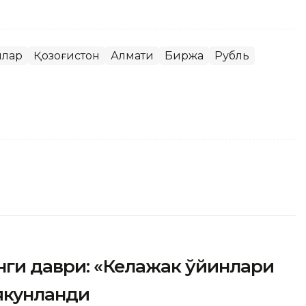
ллар
Қозоғистон
Алмати
Биржа
Рубль
янги даври: «Келажак ўйинлари
 якунланди