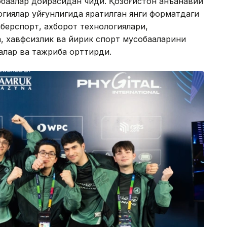
бақалар доирасидан чиқди. Қозоғистон анъанавий
огиялар уйғунлигида яратилган янги форматдаги
киберспорт, ахборот технологиялари,
, хавфсизлик ва йирик спорт мусобақаларини
алар ва тажриба орттирди.