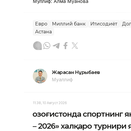
Муллиф: Алма Муқанова
Евро
Миллий банк
Иқтисодиёт
До
Астана
Жарасқан Нұрыбаев
Муаллиф
11:38, 10 Август 2026
Қозоғистонда спортнинг 
– 2026» халқаро турнири