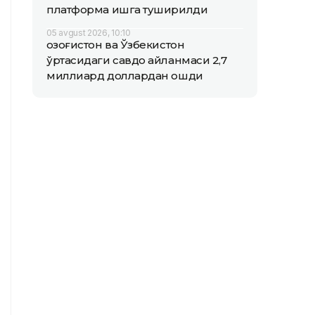
платформа ишга туширилди
05 avgust 2026, 10:10
Қозоғистон ва Ўзбекистон
ўртасидаги савдо айланмаси 2,7
миллиард доллардан ошди