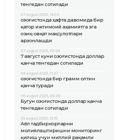
тенгедан сотилади
07 avgust 2026, 14:03
Қозоғистонда ҳафта давомида бир
қатор ижтимоий аҳамиятга эга
озиқ-овқат маҳсулотлари
арзонлашди
07 avgust 2026, 09:36
7 август куни Қозоғистонда доллар
қанча тенгедан сотилади
06 avgust 2026, 11:37
Қозоғистонда бир грамм олтин
қанча туради
06 avgust 2026, 09:38
Бугун Қозоғистонда доллар қанча
тенгедан сотилади
05 avgust 2026, 13:15
Аёл тадбиркорларни
молиялаштиришни мониторинг
қилиш учун миллий рақамли