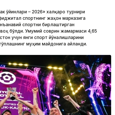
ак ўйинлари – 2026» халқаро турнири
 фиджитал спортнинг жаҳон марказига
анъанавий спортни бирлаштирган
воҳ бўлди. Умумий соврин жамғармаси 4,65
стон учун янги спорт йўналишларини
тўплашнинг муҳим майдонига айланди.