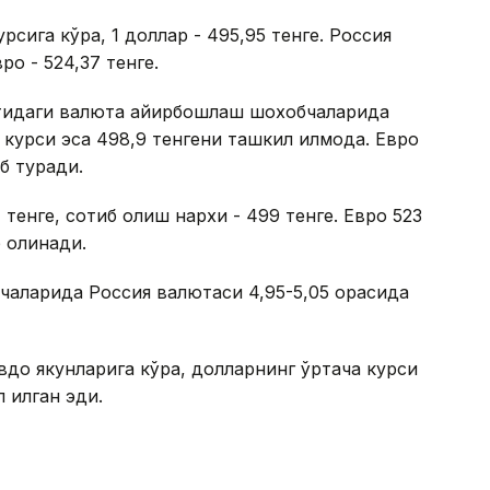
сига кўра, 1 доллар - 495,95 тенге. Россия
ро - 524,37 тенге.
матидаги валюта айирбошлаш шохобчаларида
 курси эса 498,9 тенгени ташкил қилмоқда. Евро
иб туради.
тенге, сотиб олиш нархи - 499 тенге. Евро 523
б олинади.
аларида Россия валютаси 4,95-5,05 орасида
авдо якунларига кўра, долларнинг ўртача курси
 қилган эди.