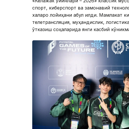
«Келажак ўйинлари – 2026» классик мусо
спорт, киберспорт ва замонавий технол
халқаро лойиҳани қабул қилди. Мамлакат 
телетрансляция, муҳандислик, логистика
ўтказиш соҳаларида янги касбий кўникм