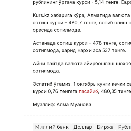
рублининг ўртача курси - 5,14 тенге. Евро
Kurs.kz хабарига кўра, Алматида валют
сотиш курси – 480,7 тенге, сотиб олиш на
орасида сотилмоқда.
Астанада сотиш курси – 478 тенге, сотиб
сотилмоқда, харид нархи эса 537 тенге.
Айни пайтда валюта айирбошлаш шохобча
сотилмоқда.
Эслатиб ўтамиз, 1 октябрь кунги кечки 
курси 0,76 тенгега
пасайиб
, 480,35 тенг
Муаллиф: Алма Муқанова
Миллий банк
Доллар
Биржа
Рубл