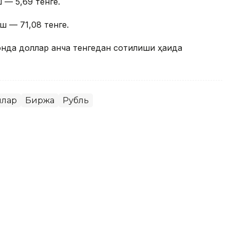
 — 5,69 тенге.
ш — 71,08 тенге.
онда доллар қанча тенгедан сотилиши ҳақида
ллар
Биржа
Рубль