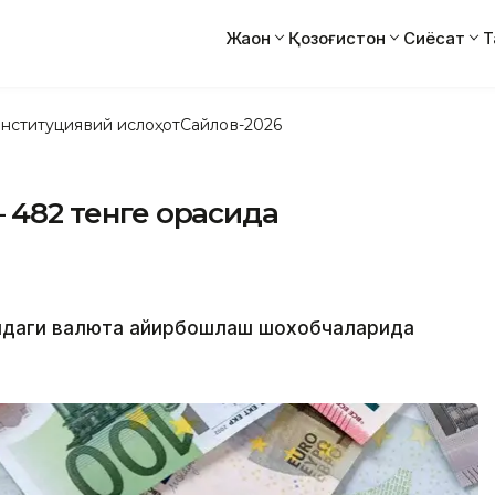
Жаҳон
Қозоғистон
Сиёсат
Т
нституциявий ислоҳот
Сайлов-2026
– 482 тенге орасида
тидаги валюта айирбошлаш шохобчаларида
.