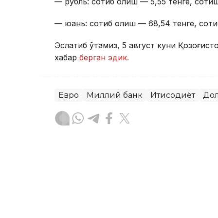
— рубль: сотиб олиш — 5,55 тенге, сотиш
— юань: сотиб олиш — 68,54 тенге, соти
Эслатиб ўтамиз, 5 август куни Қозоғист
хабар
берган эдик.
Евро
Миллий банк
Иқтисодиёт
До
Ляззат Сейданова
Муаллиф
09:38, 22 Июл 2026