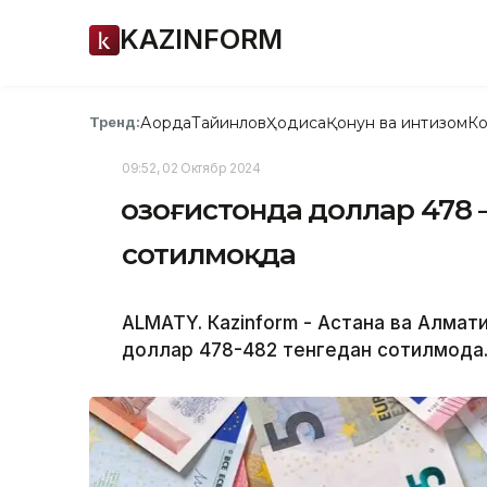
KAZINFORM
Ақорда
Тайинлов
Ҳодиса
Қонун ва интизом
Ко
Тренд:
09:52, 02 Октябр 2024
Қозоғистонда доллар 478 
сотилмоқда
ALMATY. Кazinform - Астана ва Алма
доллар 478-482 тенгедан сотилмоқда