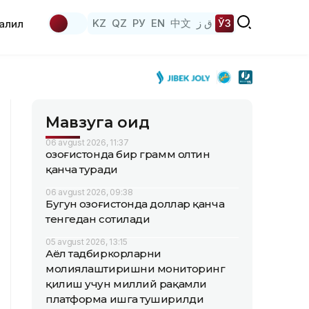
KZ
QZ
РУ
EN
中文
ق ز
ЎЗ
аҳлил
Мавзуга оид
06 avgust 2026, 11:37
Қозоғистонда бир грамм олтин
қанча туради
06 avgust 2026, 09:38
Бугун Қозоғистонда доллар қанча
тенгедан сотилади
05 avgust 2026, 13:15
Аёл тадбиркорларни
молиялаштиришни мониторинг
қилиш учун миллий рақамли
платформа ишга туширилди