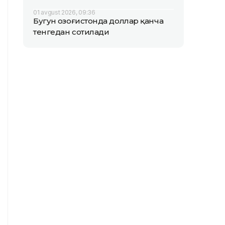
01 avgust 2026, 09:36
Бугун Қозоғистонда доллар қанча
тенгедан сотилади