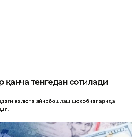
ар қанча тенгедан сотилади
атидаги валюта айирбошлаш шохобчаларида
лди.