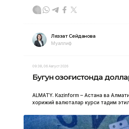
Ляззат Сейданова
Муаллиф
09:38, 06 Август 2026
Бугун Қозоғистонда долл
ALMATY. Кazinform – Астана ва Алм
хорижий валюталар курси тақдим эти