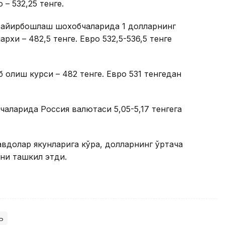
 – 532,25 тенге.
а айирбошлаш шохобчаларида 1 долларнинг
рхи – 482,5 тенге. Евро 532,5-536,5 тенге
 олиш курси – 482 тенге. Евро 531 тенгедан
ларида Россия валютаси 5,05-5,17 тенгега
савдолар якунларига кўра, долларнинг ўртача
ени ташкил этди.
ь