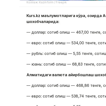
Коллаж: Kazinform / Freepik
Kurs.kz маълумотларига кўра, ҳозирда
шохобчаларида:
— доллар: сотиб олиш — 467,00 тенге, с
— евро: сотиб олиш — 534,00 тенге, сот
— рубль: сотиб олиш — 5,55 тенге, сотиш
— юань: сотиб олиш — 68,83 тенге, соти
Алматидаги валюта айирбошлаш шохо
— доллар: сотиб олиш — 468,86 тенге, с
— евро: сотиб олиш — 538,74 тенге, сот