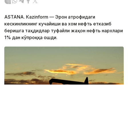
ASTANА. Кazinform — Эрон атрофидаги
кескинликнинг кучайиши ва хом нефть етказиб
беришга таҳдидлар туфайли жаҳон нефть нархлари
1% дан кўпроққа ошди.
Фото: Pexels