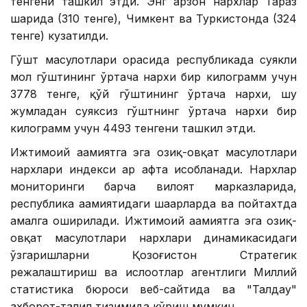
тенгени ташкил этди. Энг арзон нархлар Тараз
шаҳрида (310 тенге), Чимкент ва Туркистонда (324
тенге) кузатилди.
Гўшт маҳсулотлари орасида республикада суякли
мол гўштининг ўртача нархи бир килограмм учун
3778 тенге, қўй гўштининг ўртача нархи, шу
жумладан суяксиз гўштнинг ўртача нархи бир
килограмм учун 4493 тенгени ташкил этди.
Ижтимоий аҳамиятга эга озиқ-овқат маҳсулотлари
нархлари индекси ҳар ҳафта ҳисобланади. Нархлар
мониторинги барча вилоят марказларида,
республика аҳамиятидаги шаҳарларда ва пойтахтда
амалга оширилади. Ижтимоий аҳамиятга эга озиқ-
овқат маҳсулотлари нархлари динамикасидаги
ўзгаришларни Қозоғистон Стратегик
режалаштириш ва ислоҳотлар агентлиги Миллий
статистика бюроси веб-сайтида ва "Талдау"
ахборот-таҳлил тизимида кўриш мумкин.