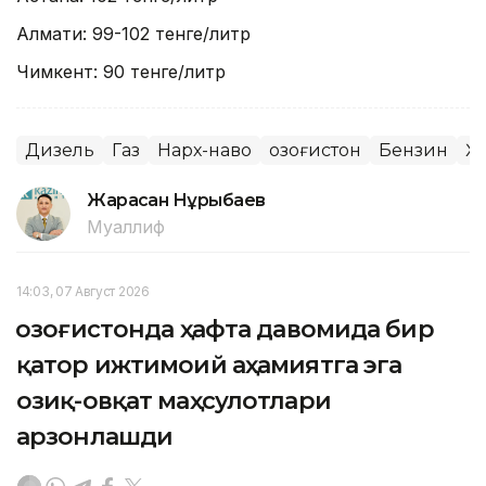
Алмати: 99-102 тенге/литр
Чимкент: 90 тенге/литр
Дизель
Газ
Нарх-наво
Қозоғистон
Бензин
Ҳ
Жарасқан Нұрыбаев
Муаллиф
14:03, 07 Август 2026
Қозоғистонда ҳафта давомида бир
қатор ижтимоий аҳамиятга эга
озиқ-овқат маҳсулотлари
арзонлашди