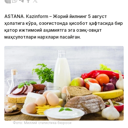
ASTANА. Кazinform – Жорий йилнинг 5 август
ҳолатига кўра, Қозоғистонда ҳисобот ҳафтасида бир
қатор ижтимоий аҳамиятга эга озиқ-овқат
маҳсулотлари нархлари пасайган.
Фото: Миллий статистика бюроси