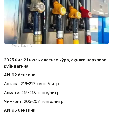
Фото: Kazinform
2025 йил 21 июль ҳолатига кўра, ёқилғи нархлари
қуйидагича:
АИ-92 бензини
Астана: 216-217 тенге/литр
Алмати: 215-218 тенге/литр
Чимкент: 205-207 тенге/литр
АИ-95 бензини