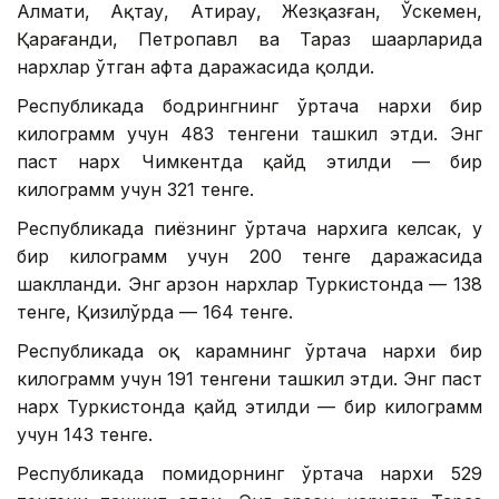
Алмати, Ақтау, Атирау, Жезқазған, Ўскемен,
Қарағанди, Петропавл ва Тараз шаҳарларида
нархлар ўтган ҳафта даражасида қолди.
Республикада бодрингнинг ўртача нархи бир
килограмм учун 483 тенгени ташкил этди. Энг
паст нарх Чимкентда қайд этилди — бир
килограмм учун 321 тенге.
Республикада пиёзнинг ўртача нархига келсак, у
бир килограмм учун 200 тенге даражасида
шаклланди. Энг арзон нархлар Туркистонда — 138
тенге, Қизилўрда — 164 тенге.
Республикада оқ карамнинг ўртача нархи бир
килограмм учун 191 тенгени ташкил этди. Энг паст
нарх Туркистонда қайд этилди — бир килограмм
учун 143 тенге.
Республикада помидорнинг ўртача нархи 529