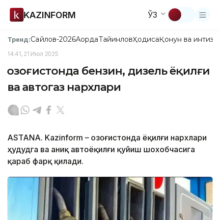
KAZINFORM
ЎЗ
Сайлов-2026
Ақорда
Тайинлов
Ҳодиса
Қонун ва интизо
Тренд:
14:41, 21 Июл 2025
Қозоғистонда бензин, дизель ёқилғи
ва автогаз нархлари
ASTANA. Kazinform – Қозоғистонда ёқилғи нархлари
ҳудудга ва аниқ автоёқилғи қуйиш шохобчасига
қараб фарқ қилади.