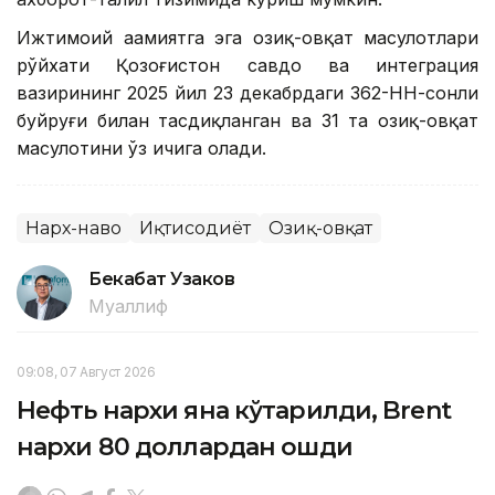
Ижтимоий аҳамиятга эга озиқ-овқат маҳсулотлари
рўйхати Қозоғистон савдо ва интеграция
вазирининг 2025 йил 23 декабрдаги 362-НН-сонли
буйруғи билан тасдиқланган ва 31 та озиқ-овқат
маҳсулотини ўз ичига олади.
Нарх-наво
Иқтисодиёт
Озиқ-овқат
Бекабат Узаков
Муаллиф
09:08, 07 Август 2026
Нефть нархи яна кўтарилди, Brent
нархи 80 доллардан ошди