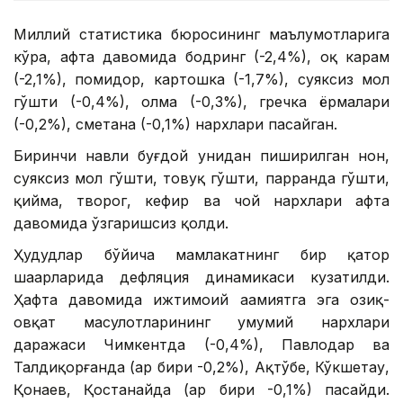
Миллий статистика бюросининг маълумотларига
кўра, ҳафта давомида бодринг (-2,4%), оқ карам
(-2,1%), помидор, картошка (-1,7%), суяксиз мол
гўшти (-0,4%), олма (-0,3%), гречка ёрмалари
(-0,2%), сметана (-0,1%) нархлари пасайган.
Биринчи навли буғдой унидан пиширилган нон,
суяксиз мол гўшти, товуқ гўшти, парранда гўшти,
қийма, творог, кефир ва чой нархлари ҳафта
давомида ўзгаришсиз қолди.
Ҳудудлар бўйича мамлакатнинг бир қатор
шаҳарларида дефляция динамикаси кузатилди.
Ҳафта давомида ижтимоий аҳамиятга эга озиқ-
овқат маҳсулотларининг умумий нархлари
даражаси Чимкентда (-0,4%), Павлодар ва
Талдиқорғанда (ҳар бири -0,2%), Ақтўбе, Кўкшетау,
Қонаев, Қостанайда (ҳар бири -0,1%) пасайди.