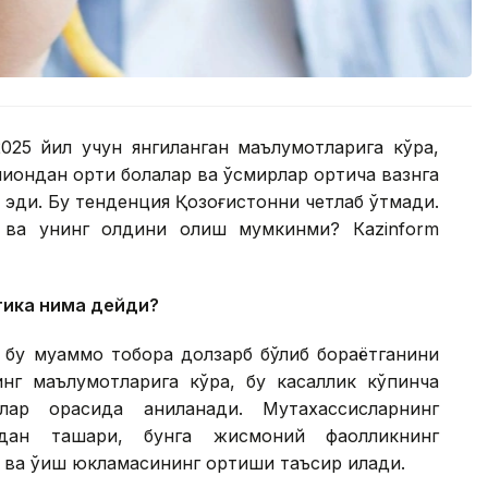
2025 йил учун янгиланган маълумотларига кўра,
иондан ортиқ болалар ва ўсмирлар ортиқча вазнга
 эди. Бу тенденция Қозоғистонни четлаб ўтмади.
 ва унинг олдини олиш мумкинми? Кazinform
тика нима дейди?
 бу муаммо тобора долзарб бўлиб бораётганини
нинг маълумотларига кўра, бу касаллик кўпинча
ар орасида аниқланади. Мутахассисларнинг
кдан ташқари, бунга жисмоний фаолликнинг
ш ва ўқиш юкламасининг ортиши таъсир қилади.