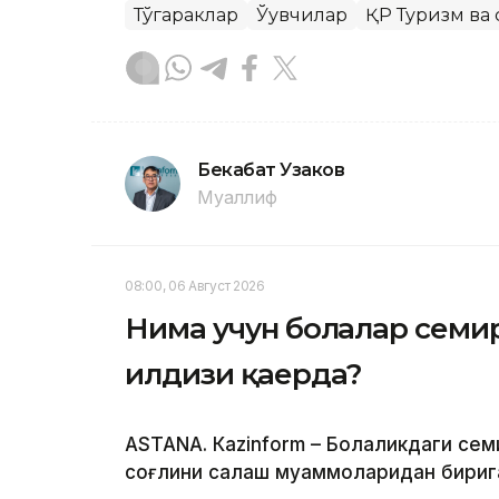
Тўгараклар
Ўқувчилар
ҚР Туризм ва
Бекабат Узаков
Муаллиф
08:00, 06 Август 2026
Нима учун болалар семи
илдизи қаерда?
ASTANА. Кazinform – Болаликдаги сем
соғлиқни сақлаш муаммоларидан бириг