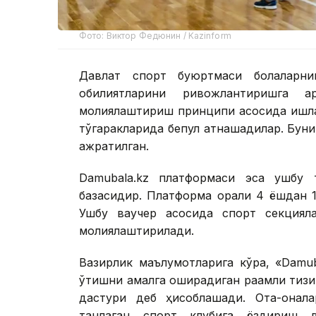
Фото: Виктор Федюнин / Kazinform
Давлат спорт буюртмаси болаларни
қобилиятларини ривожлантиришга 
молиялаштириш принципи асосида ишла
тўгаракларида бепул қатнашадилар. Бун
ажратилган.
Damubala.kz платформаси эса ушбу 
базасидир. Платформа орқали 4 ёшдан 1
Ушбу ваучер асосида спорт секциял
молиялаштирилади.
Вазирлик маълумотларига кўра, «Damu
ўтишни амалга оширадиган рақамли тиз
дастури деб ҳисоблашади. Ота-онал
танлаган спорт клубига ёздириш 