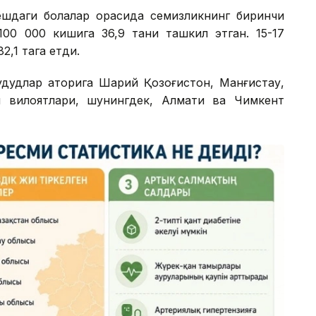
 ёшдаги болалар орасида семизликнинг биринчи
100 000 кишига 36,9 тани ташкил этган. 15-17
2,1 тага етди.
дудлар қаторига Шарқий Қозоғистон, Манғистау,
й вилоятлари, шунингдек, Алмати ва Чимкент