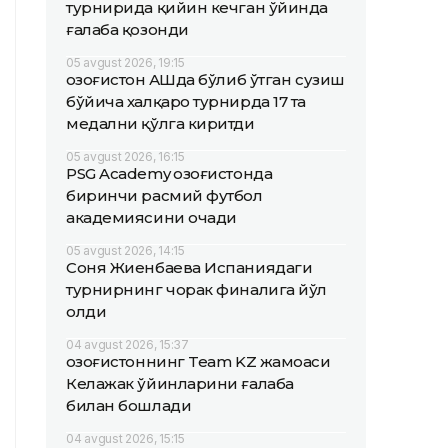
турнирида қийин кечган ўйинда
ғалаба қозонди
05 avgust 2026, 19:15
Қозоғистон АҚШда бўлиб ўтган сузиш
бўйича халқаро турнирда 17 та
медални қўлга киритди
05 avgust 2026, 16:15
PSG Academy Қозоғистонда
биринчи расмий футбол
академиясини очади
05 avgust 2026, 14:15
Соня Жиенбаева Испаниядаги
турнирнинг чорак финалига йўл
олди
04 avgust 2026, 15:37
Қозоғистоннинг Team KZ жамоаси
Келажак ўйинларини ғалаба
билан бошлади
04 avgust 2026, 15:15