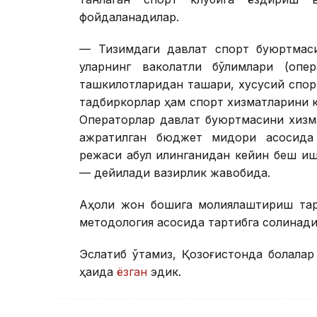
фойдаланадилар.
— Тизимдаги давлат спорт буюртмаси
уларнинг ваколатли бўлимлари (опер
ташкилотларидан ташқари, хусусий спор
тадбиркорлар ҳам спорт хизматларини 
Операторлар давлат буюртмасини хизм
ажратилган бюджет миқдори асосида 
режаси қабул қилинганидан кейин беш и
— дейилади вазирлик жавобида.
Аҳоли жон бошига молиялаштириш тарт
методология асосида тартибга солинади
Эслатиб ўтамиз, Қозоғистонда болалар
ҳақида
ёзган
эдик.