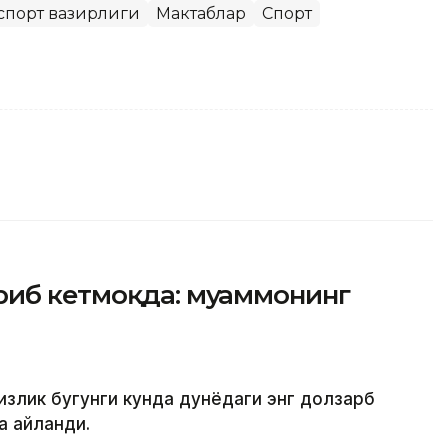
 спорт вазирлиги
Мактаблар
Спорт
риб кетмоқда: муаммонинг
излик бугунги кунда дунёдаги энг долзарб
а айланди.