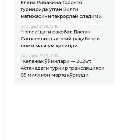
Елена Рибакина Торонто
турнирида ўтган йилги
натижасини такрорлай оладими
04 avgust 2026, 13:15
"Челси"даги рақобат: Дастан
Сатпаевнинг асосий рақиблари
номи маълум қилинди
04 avgust 2026, 10:10
"Келажак ўйинлари — 2026":
Астанадаги турнир трансляцияси
85 миллион марта кўрилди