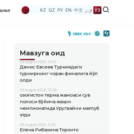
KZ
QZ
РУ
EN
中文
ق ز
ЎЗ
аҳлил
Мавзуга оид
06 avgust 2026, 14:10
Денис Евсеев Туркиядаги
турнирнинг чорак финалига йўл
олди
06 avgust 2026, 13:39
Қозоғистон терма жамоаси сув
полоси бўйича жаҳон
чемпионатида Уругвайни мағлуб
этди
06 avgust 2026, 12:10
Елена Рибакина Торонто