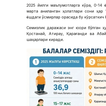
2025 йилги маълумотларга кўра, 0-14
марта аниқланган ҳолатлари сони ҳар 
ёшдаги ўсмирлар орасида бу кўрсаткич 8
Семизлик даражаси энг юқори бўлган ҳу
Қостанай, Атирау, Қарағанди ва Аба
шаҳарлари киради.