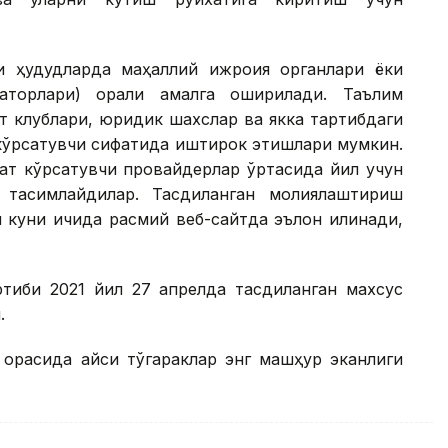
 ҳудудларда маҳаллий ижроия органлари ёки
аторлари) орқали амалга оширилади. Таълим
т клублари, юридик шахслар ва якка тартибдаги
кўрсатувчи сифатида иштирок этишлари мумкин.
ат кўрсатувчи провайдерлар ўртасида йил учун
тақсимлайдилар. Тасдиқланган молиялаштириш
ш куни ичида расмий веб-сайтда эълон қилинади,
иби 2021 йил 27 апрелда тасдиқланган махсус
.
 орасида қайси тўгараклар энг машҳур эканлиги