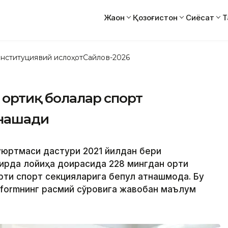
Жаҳон
Қозоғистон
Сиёсат
Т
нституциявий ислоҳот
Сайлов-2026
н ортиқ болалар спорт
тнашади
уюртмаси дастури 2021 йилдан бери
ирда лойиҳа доирасида 228 мингдан ортиқ
иқ спорт секцияларига бепул қатнашмоқда. Бу
informнинг расмий сўровига жавобан маълум