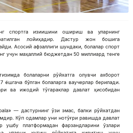
нг спортга қизиқишини ошириш ва уларнинг
қаратилган лойиҳадир. Дастур жон бошига
йди. Асосий афзаллиги шундаки, болалар спорт
инг учун маҳаллий бюджетдан 50 миллиард тенге
тизимда болаларни рўйхатга олувчи ахборот
7 ёшгача бўлган болаларга ваучерлар берилади.
ари ва ижодий тўгараклар давлат ҳисобидан
bala» — дастурнинг ўзи эмас, балки рўйхатдан
имдир. Кўп одамлар уни нотўғри равишда давлат
ар ушбу платформадан фарзандларини ўзлари
ва уларни кутиш рўйхатига киритиш учун