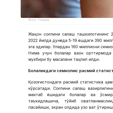
Фото: Freepik
Жаҳон соғлиқни сақлаш ташкилотининг 
2022 йилда дунёда 5-19 ёшдаги 390 милл
эга эдилар. Улардан 160 миллиони семиз
Нима учун болалар вазн орттирмоқда
мухбири бу масалани таҳлил қилди.
Болаликдаги семизлик: расмий статис
Қозоғистондаги расмий статистика ҳам
кўрсатади. Соғлиқни сақлаш вазирлиги
мактаб ёшидаги болалар ва ўсмирл
таъкидлашича, тўйиб овқатланмасли
пасайиши, экран олдида узоқ вақт ўтири