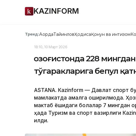
KAZINFORM
Ақорда
Тайинлов
Ҳодиса
Қонун ва интизом
Ко
Тренд:
18:10, 10 Март 2026
Қозоғистонда 228 мингда
тўгаракларига бепул қа
ASTANА. Кazinform — Давлат спорт б
мамлакатда амалга оширилмоқда. Ҳоз
мактаб ёшидаги болалар 7 мингдан орт
ҳақда Туризм ва спорт вазирлиги Кaz
қилди.