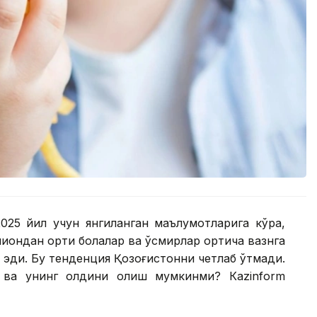
2025 йил учун янгиланган маълумотларига кўра,
иондан ортиқ болалар ва ўсмирлар ортиқча вазнга
 эди. Бу тенденция Қозоғистонни четлаб ўтмади.
 ва унинг олдини олиш мумкинми? Кazinform