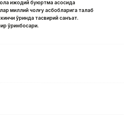
 бола ижодий буюртма асосида
ллар миллий чолғу асбобларига талаб
кинчи ўринда тасвирий санъат.
зир ўринбосари.