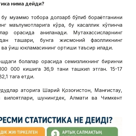
тика нима дейди?
 бу муаммо тобора долзарб бўлиб бораётганини
нинг маълумотларига кўра, бу касаллик кўпинча
ар орасида аниқланади. Мутахассисларнинг
кдан ташқари, бунга жисмоний фаолликнинг
ш ва ўқиш юкламасининг ортиши таъсир қилади.
 ёшдаги болалар орасида семизликнинг биринчи
100 000 кишига 36,9 тани ташкил этган. 15-17
2,1 тага етди.
дудлар қаторига Шарқий Қозоғистон, Манғистау,
й вилоятлари, шунингдек, Алмати ва Чимкент