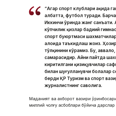
“Агар спорт клублари ҳақида г
албатта, футбол туради. Барча
Иккинчи ўринда жанг санъати. 
кўпчилик қизлар бадиий гимна
спорт буюртмаси шахматчилард
алоҳида таъкидлаш жоиз. Ҳози
тўлқинини кўрамиз. Бу, аввал
самарасидир. Айни пайтда шахм
киритилгани қизиқувчилар саф
билан шуғулланувчи болалар с
берди ҚР Туризм ва спорт ваз
журналистнинг саволига.
Маданият ва ахборот вазири ўринбосари
миллий чолғу асбоблари бўйича дарсла