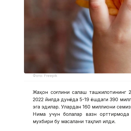
Фото: Freepik
Жаҳон соғлиқни сақлаш ташкилотининг 
2022 йилда дунёда 5-19 ёшдаги 390 милл
эга эдилар. Улардан 160 миллиони семиз
Нима учун болалар вазн орттирмоқда
мухбири бу масалани таҳлил қилди.