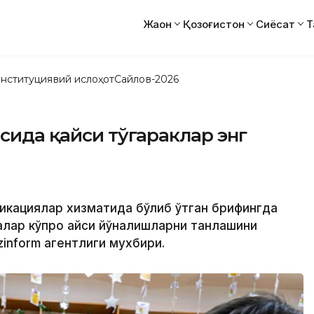
Жаҳон
Қозоғистон
Сиёсат
Т
нституциявий ислоҳот
Сайлов-2026
асида қайси тўгараклар энг
никациялар хизматида бўлиб ўтган брифингда
алар кўпроқ қайси йўналишларни танлашини
inform агентлиги мухбири.