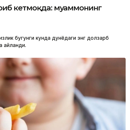
риб кетмоқда: муаммонинг
излик бугунги кунда дунёдаги энг долзарб
а айланди.