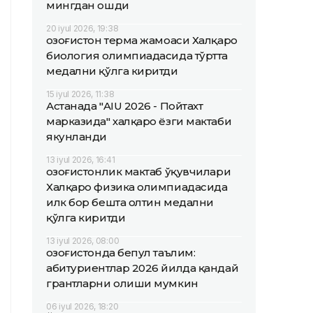
мингдан ошди
20 iyul 2026, 19:38
Қозоғистон терма жамоаси Халқаро
биология олимпиадасида тўртта
медални қўлга киритди
15 iyul 2026, 11:38
Астанада "AIU 2026 - Пойтахт
марказида" халқаро ёзги мактаби
якунланди
13 iyul 2026, 16:41
Қозоғистонлик мактаб ўқувчилари
Халқаро физика олимпиадасида
илк бор бешта олтин медални
қўлга киритди
13 iyul 2026, 08:00
Қозоғистонда бепул таълим:
абитуриентлар 2026 йилда қандай
грантларни олиши мумкин
06 iyul 2026, 18:20