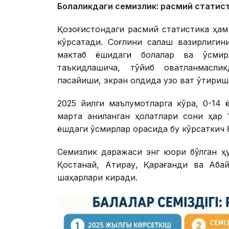
Болаликдаги семизлик: расмий статис
Қозоғистондаги расмий статистика ҳам
кўрсатади. Соғлиқни сақлаш вазирлиги
мактаб ёшидаги болалар ва ўсмирл
таъкидлашича, тўйиб овқатланмасли
пасайиши, экран олдида узоқ вақт ўтири
2025 йилги маълумотларга кўра, 0-14
марта аниқланган ҳолатлари сони ҳар 
ёшдаги ўсмирлар орасида бу кўрсаткич 8
Семизлик даражаси энг юқори бўлган ҳу
Қостанай, Атирау, Қарағанди ва Аба
шаҳарлари киради.