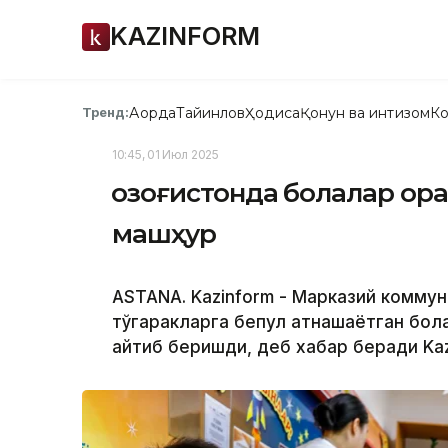
KAZINFORM
Ақорда
Тайинлов
Ҳодиса
Қонун ва интизом
Ко
Тренд:
10:45, 01 Июл 2025
Қозоғистонда болалар ор
машҳур
ASTANA. Kazinform - Марказий комму
тўгаракларга бепул қатнашаётган бол
айтиб беришди, деб хабар беради Kaz