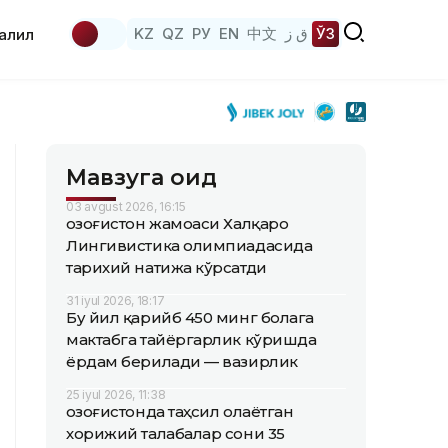
KZ
QZ
РУ
EN
中文
ق ز
ЎЗ
аҳлил
Мавзуга оид
03 avgust 2026, 16:15
Қозоғистон жамоаси Халқаро
Лингивистика олимпиадасида
тарихий натижа кўрсатди
31 iyul 2026, 18:17
Бу йил қарийб 450 минг болага
мактабга тайёргарлик кўришда
ёрдам берилади — вазирлик
25 iyul 2026, 11:38
Қозоғистонда таҳсил олаётган
хорижий талабалар сони 35