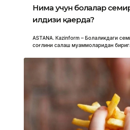
Нима учун болалар семи
илдизи қаерда?
ASTANА. Кazinform – Болаликдаги сем
соғлиқни сақлаш муаммоларидан бириг