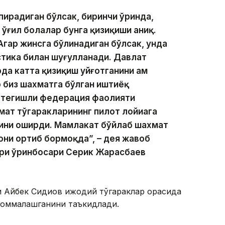
апирадиган бўлсак, биринчи ўринда,
 ўғил болалар бунга қизиқиши аниқ.
Агар жинсга бўлинадиган бўлсак, унда
стика билан шуғулланади. Давлат
а катта қизиқиш уйғотганини ҳам
р биз шахматга бўлган иштиёқ
о, тегишли федерация фаолияти
ат тўгаракларининг пилот лойиҳага
ини оширди. Мамлакат бўйлаб шахмат
они ортиб бормоқда”, – дея жавоб
ири ўринбосари Серик Жарасбаев
 Айбек Сидиқов ижодий тўгараклар орасида
р оммалашганини таъкидлади.