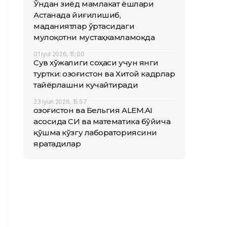
Ўндан зиёд мамлакат ёшлари
Астанада йиғилишиб,
маданиятлар ўртасидаги
мулоқотни мустаҳкамламоқда
01 iyul 2026, 15:00
Сув хўжалиги соҳаси учун янги
туртки: Қозоғистон ва Хитой кадрлар
тайёрлашни кучайтиради
23 iyun 2026, 15:57
Қозоғистон ва Бельгия ALEM.AI
асосида СИ ва математика бўйича
қўшма кўзгу лабораториясини
яратадилар