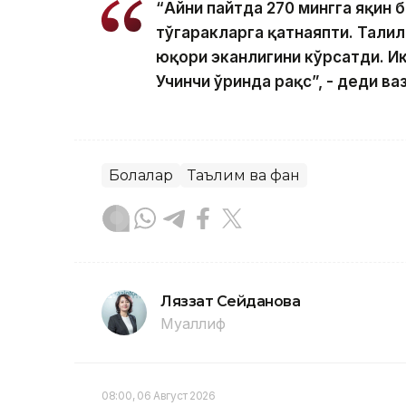
“Айни пайтда 270 мингга яқин
тўгаракларга қатнаяпти. Таҳли
юқори эканлигини кўрсатди. Ик
Учинчи ўринда рақс”, - деди ва
Болалар
Таълим ва фан
Ляззат Сейданова
Муаллиф
08:00, 06 Август 2026