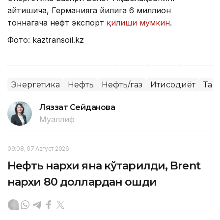
айтишича, Германияга йилига 6 миллион
тоннагача нефт экспорт
қилиши мумкин
.
Фото: kaztransoil.kz
Энергетика
Нефть
Нефть/газ
Иқтисодиёт
Таш
Ляззат Сейданова
Муаллиф
09:08, 07 Август 2026
Нефть нархи яна кўтарилди, Brent
нархи 80 доллардан ошди