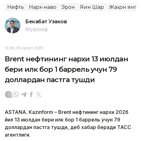
Нефть
Нарх-наво
Эрон
Яқин Шарқ
Жаҳон янг
Бекабат Узаков
Муаллиф
10:36, 05 Август 2026
Brent нефтининг нархи 13 июлдан
бери илк бор 1 баррель учун 79
доллардан пастга тушди
ASTANА. Кazinform – Brent нефтининг нархи 2026
йил 13 июлдан бери илк бор 1 баррель учун 79
доллардан пастга тушди, деб хабар беради ТАСС
агентлиги.