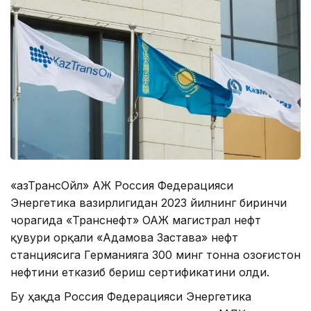
«ҚазТрансОйл» АЖ Россия Федерацияси
Энергетика вазирлигидан 2023 йилнинг биринчи
чорагида «Транснефт» ОАЖ магистрал нефт
қувури орқали «Адамова Застава» нефт
станциясига Германияга 300 минг тонна Қозоғистон
нефтини етказиб бериш сертификатини олди.
Бу ҳақда Россия Федерацияси Энергетика