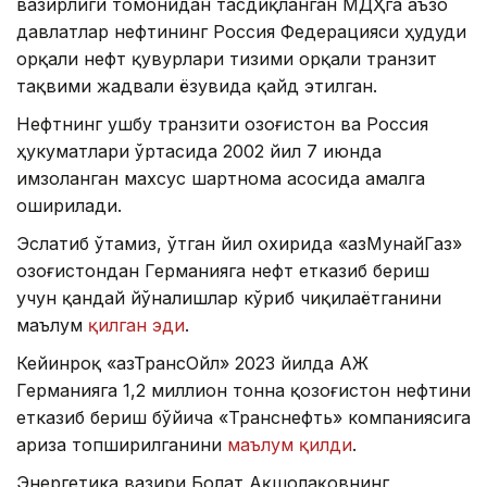
вазирлиги томонидан тасдиқланган МДҲга аъзо
давлатлар нефтининг Россия Федерацияси ҳудуди
орқали нефт қувурлари тизими орқали транзит
тақвими жадвали ёзувида қайд этилган.
Нефтнинг ушбу транзити Қозоғистон ва Россия
ҳукуматлари ўртасида 2002 йил 7 июнда
имзоланган махсус шартнома асосида амалга
оширилади.
Эслатиб ўтамиз, ўтган йил охирида «ҚазМунайГаз»
Қозоғистондан Германияга нефт етказиб бериш
учун қандай йўналишлар кўриб чиқилаётганини
маълум
қилган эди
.
Кейинроқ «ҚазТрансОйл» 2023 йилда АЖ
Германияга 1,2 миллион тонна қозоғистон нефтини
етказиб бериш бўйича «Транснефть» компаниясига
ариза топширилганини
маълум қилди
.
Энергетика вазири Болат Ақшолақовнинг