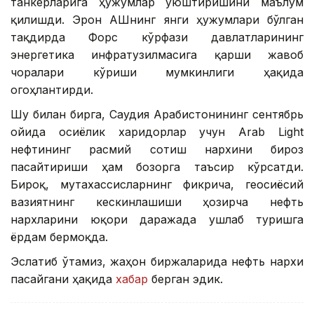
танкерларига ҳужумлар уюштиришини маълум
қилишди. Эрон АҚШнинг янги ҳужумлари бўлган
тақдирда Форс кўрфази давлатларининг
энергетика инфратузилмасига қарши жавоб
чоралари кўриши мумкинлиги ҳақида
огоҳлантирди.
Шу билан бирга, Саудия Арабистонининг сентябрь
ойида осиёлик харидорлар учун Arab Light
нефтининг расмий сотиш нархини бироз
пасайтириши ҳам бозорга таъсир кўрсатди.
Бироқ, мутахассисларнинг фикрича, геосиёсий
вазиятнинг кескинлашиши ҳозирча нефть
нархларини юқори даражада ушлаб туришга
ёрдам бермоқда.
Эслатиб ўтамиз, жаҳон биржаларида нефть нархи
пасайгани ҳақида
хабар
берган эдик.