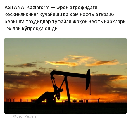
ASTANА. Кazinform — Эрон атрофидаги
кескинликнинг кучайиши ва хом нефть етказиб
беришга таҳдидлар туфайли жаҳон нефть нархлари
1% дан кўпроққа ошди.
Фото: Pexels