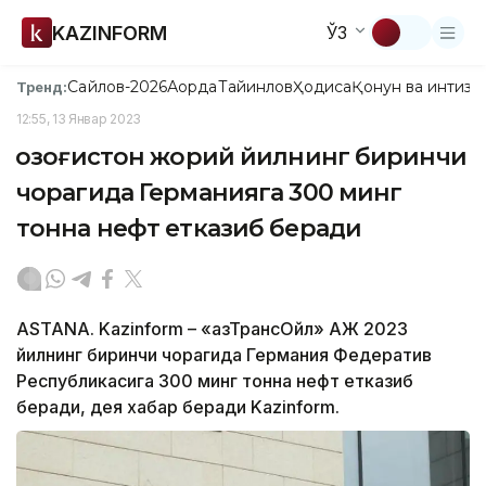
KAZINFORM
ЎЗ
Сайлов-2026
Ақорда
Тайинлов
Ҳодиса
Қонун ва интизо
Тренд:
12:55, 13 Январ 2023
Қозоғистон жорий йилнинг биринчи
чорагида Германияга 300 минг
тонна нефт етказиб беради
ASTANA. Kazinform – «ҚазТрансОйл» АЖ 2023
йилнинг биринчи чорагида Германия Федератив
Республикасига 300 минг тонна нефт етказиб
беради, дея хабар беради Kazinform.