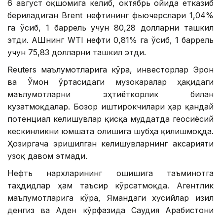
6 август оқшомига келиб, октябрь ойида етказиб
бериладиган Brent нефтининг фьючерслари 1,04%
га ўсиб, 1 баррель учун 80,28 долларни ташкил
этди. АҚШнинг WTI нефти 0,81% га ўсиб, 1 баррель
учун 75,83 долларни ташкил этди.
Reuters маълумотларига кўра, инвесторлар Эрон
ва Ўмон ўртасидаги музокаралар ҳақидаги
маълумотларни эҳтиёткорлик билан
кузатмоқдалар. Бозор иштирокчилари ҳар қандай
потенциал келишувлар қисқа муддатда геосиёсий
кескинликни юмшата олишига шубҳа қилишмоқда.
Ҳозиргача эришилган келишувларнинг аксарияти
узоқ давом этмади.
Нефть нархларининг ошишига таъминотга
таҳдидлар ҳам таъсир кўрсатмоқда. Агентлик
маълумотларига кўра, Ямандаги хусийлар Қизил
денгиз ва Аден кўрфазида Саудия Арабистони