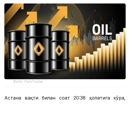
Фото: ParsToday
Астана вақти билан соат 20:38 ҳолатига кўра,
Brent нефтининг нархи 6,03 фоизга пасайиб, 1
баррель учун 78,72 долларни ташкил этди.
Астана вақти билан соат 20:43 да нархнинг
пасайиши суръати бироз секинлашди ва Brent