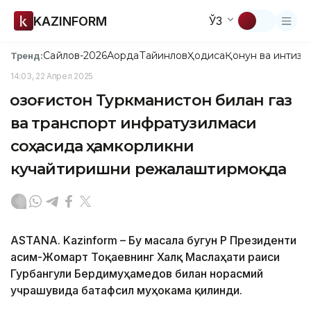
KAZINFORM
ЎЗ
Сайлов-2026
Ақорда
Тайинлов
Ҳодиса
Қонун ва интизо
Тренд:
14:03, 22 Апрел 2025
Қозоғистон Туркманистон билан газ
ва транспорт инфратузилмаси
соҳасида ҳамкорликни
кучайтиришни режалаштирмоқда
ASTANA. Kazinform – Бу масала бугун ҚР Президенти
Қасим-Жомарт Тоқаевнинг Халқ Маслаҳати раиси
Гурбангули Бердимуҳамедов билан норасмий
учрашувида батафсил муҳокама қилинди.