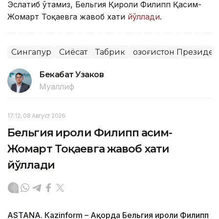
Эслатиб ўтамиз, Бельгия Қироли Филипп Қасим-
Жомарт Тоқаевга жавоб хати
йўллади
.
Сингапур
Сиёсат
Табрик
Қозоғистон Президе
Бекабат Узаков
Муаллиф
17:12, 08 Август 2026
Бельгия Қироли Филипп Қасим-
Жомарт Тоқаевга жавоб хати
йўллади
ASTANА. Кazinform – Ақорда Бельгия Қироли Филипп