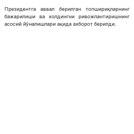
Президентга аввал берилган топшириқларнинг
бажарилиши ва холдингни ривожлантиришнинг
асосий йўналишлари ҳақида ахборот берилди.
Қасим-Жомарт Тоқаевга инвестиция ва кредит
портфели 14,3 триллион тенгега етиши ва 16,5
триллион тенгега етиши, йиллик соф фойда эса
400 миллиард тенгедан ошиши кутилаётгани
маълум қилинди.
— 2025 йил натижаларига кўра, холдинг
кўмагида 77,5 минг оила, жумладан,
навбатда турган 11,6 минг оила уй-жой
билан таъминланди. Ўтган йили 77 та
йирик лойиҳа ва кичик ва ўрта бизнес учун
27,4 минг лойиҳа молиялаштирилди,
шунингдек, экспорт учун маҳсулот ишлаб
чиқарадиган 131 та тадбиркор қўллаб-