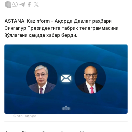
ASTANА. Кazinform – Ақорда Давлат раҳбари
Сингапур Президентига табрик телеграммасини
йўллагани ҳақида хабар берди.
Фото: Ақорда