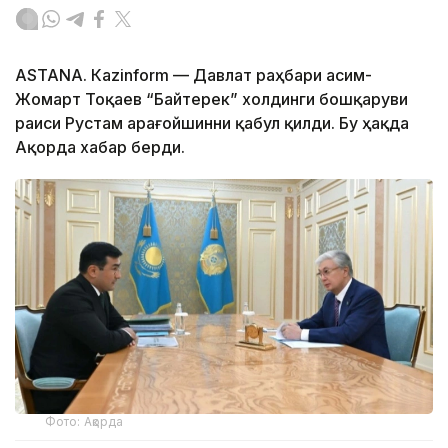
ASTANА. Каzinform — Давлат раҳбари Қасим-
Жомарт Тоқаев “Байтерек” холдинги бошқаруви
раиси Рустам Қарағойшинни қабул қилди. Бу ҳақда
Ақорда хабар берди.
Фото: Ақорда