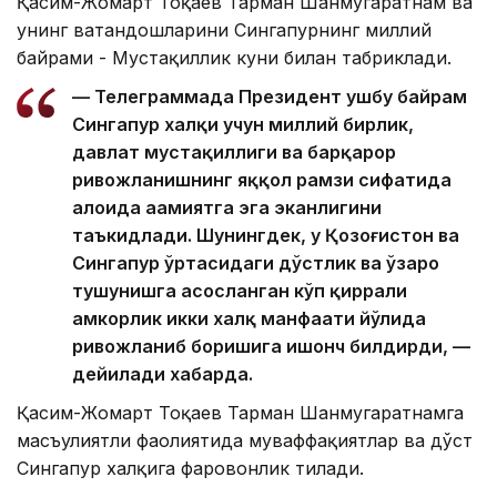
Қасим-Жомарт Тоқаев Тарман Шанмугаратнам ва
унинг ватандошларини Сингапурнинг миллий
байрами - Мустақиллик куни билан табриклади.
— Телеграммада Президент ушбу байрам
Сингапур халқи учун миллий бирлик,
давлат мустақиллиги ва барқарор
ривожланишнинг яққол рамзи сифатида
алоҳида аҳамиятга эга эканлигини
таъкидлади. Шунингдек, у Қозоғистон ва
Сингапур ўртасидаги дўстлик ва ўзаро
тушунишга асосланган кўп қиррали
ҳамкорлик икки халқ манфаати йўлида
ривожланиб боришига ишонч билдирди, —
дейилади хабарда.
Қасим-Жомарт Тоқаев Тарман Шанмугаратнамга
масъулиятли фаолиятида муваффақиятлар ва дўст
Сингапур халқига фаровонлик тилади.