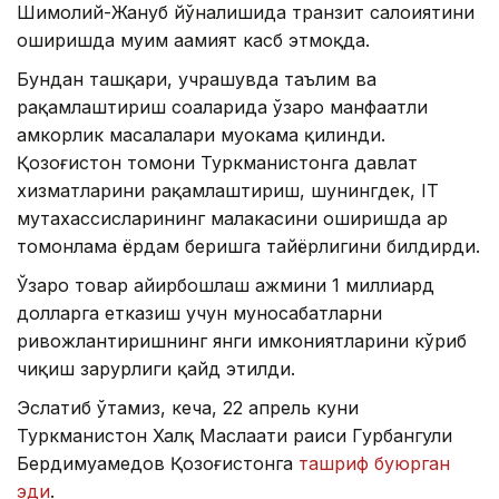
Шимолий-Жануб йўналишида транзит салоҳиятини
оширишда муҳим аҳамият касб этмоқда.
Бундан ташқари, учрашувда таълим ва
рақамлаштириш соҳаларида ўзаро манфаатли
ҳамкорлик масалалари муҳокама қилинди.
Қозоғистон томони Туркманистонга давлат
хизматларини рақамлаштириш, шунингдек, IТ
мутахассисларининг малакасини оширишда ҳар
томонлама ёрдам беришга тайёрлигини билдирди.
Ўзаро товар айирбошлаш ҳажмини 1 миллиард
долларга етказиш учун муносабатларни
ривожлантиришнинг янги имкониятларини кўриб
чиқиш зарурлиги қайд этилди.
Эслатиб ўтамиз, кеча, 22 апрель куни
Туркманистон Халқ Маслаҳати раиси Гурбангули
Бердимуҳамедов Қозоғистонга
ташриф буюрган
эди
.