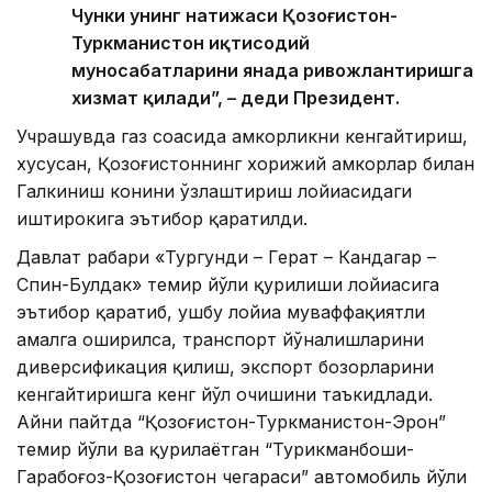
Чунки унинг натижаси Қозоғистон-
Туркманистон иқтисодий
муносабатларини янада ривожлантиришга
хизмат қилади”, – деди Президент.
Учрашувда газ соҳасида ҳамкорликни кенгайтириш,
хусусан, Қозоғистоннинг хорижий ҳамкорлар билан
Галкиниш конини ўзлаштириш лойиҳасидаги
иштирокига эътибор қаратилди.
Давлат раҳбари «Тургунди – Герат – Кандагар –
Спин-Булдак» темир йўли қурилиши лойиҳасига
эътибор қаратиб, ушбу лойиҳа муваффақиятли
амалга оширилса, транспорт йўналишларини
диверсификация қилиш, экспорт бозорларини
кенгайтиришга кенг йўл очишини таъкидлади.
Айни пайтда “Қозоғистон-Туркманистон-Эрон”
темир йўли ва қурилаётган “Турикманбоши-
Гарабоғоз-Қозоғистон чегараси” автомобиль йўли