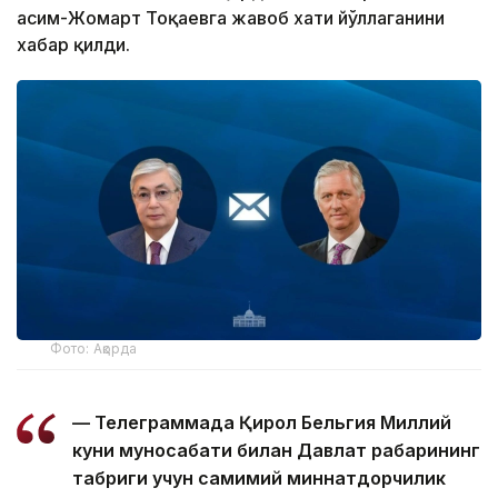
Қасим-Жомарт Тоқаевга жавоб хати йўллаганини
хабар қилди.
Фото: Ақорда
— Телеграммада Қирол Бельгия Миллий
куни муносабати билан Давлат раҳбарининг
табриги учун самимий миннатдорчилик