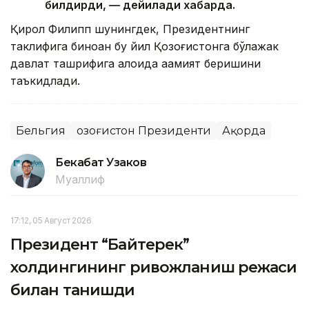
билдирди, — дейилади хабарда.
Қирол Филипп шунингдек, Президентнинг
таклифига биноан бу йил Қозоғистонга бўлажак
давлат ташрифига алоҳида аҳамият беришини
таъкидлади.
Бельгия
Қозоғистон Президенти
Ақорда
Бекабат Узаков
Муаллиф
17:12, 05 Август 2026
Президент “Байтерек”
холдингининг ривожланиш режаси
билан танишди