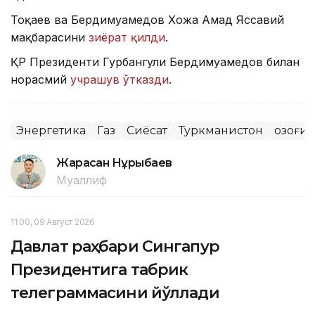
Тоқаев ва Бердимуҳамедов Хожа Аҳмад Яссавий
мақбарасини
зиёрат қилди
.
ҚР Президенти Гурбангули Бердимуҳамедов билан
норасмий
учрашув ўтказди
.
Энергетика
Газ
Сиёсат
Туркманистон
Қозоғи
Жарасқан Нұрыбаев
Муаллиф
11:00, 09 Август 2026
Давлат раҳбари Сингапур
Президентига табрик
телеграммасини йўллади