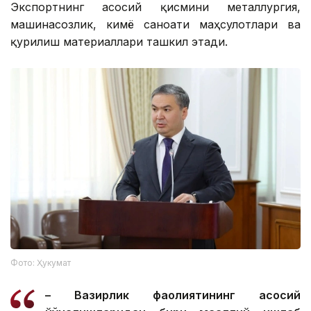
Экспортнинг асосий қисмини металлургия,
машинасозлик, кимё саноати маҳсулотлари ва
қурилиш материаллари ташкил этади.
Фото: Ҳукумат
– Вазирлик фаолиятининг асосий