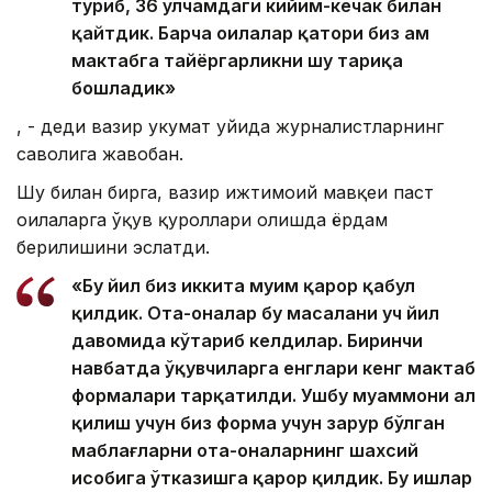
туриб, 36 ўлчамдаги кийим-кечак билан
қайтдик. Барча оилалар қатори биз ҳам
мактабга тайёргарликни шу тариқа
бошладик»
, - деди вазир Ҳукумат уйида журналистларнинг
саволига жавобан.
Шу билан бирга, вазир ижтимоий мавқеи паст
оилаларга ўқув қуроллари олишда ёрдам
берилишини эслатди.
«Бу йил биз иккита муҳим қарор қабул
қилдик. Ота-оналар бу масалани уч йил
давомида кўтариб келдилар. Биринчи
навбатда ўқувчиларга енглари кенг мактаб
формалари тарқатилди. Ушбу муаммони ҳал
қилиш учун биз форма учун зарур бўлган
маблағларни ота-оналарнинг шахсий
ҳисобига ўтказишга қарор қилдик. Бу ишлар