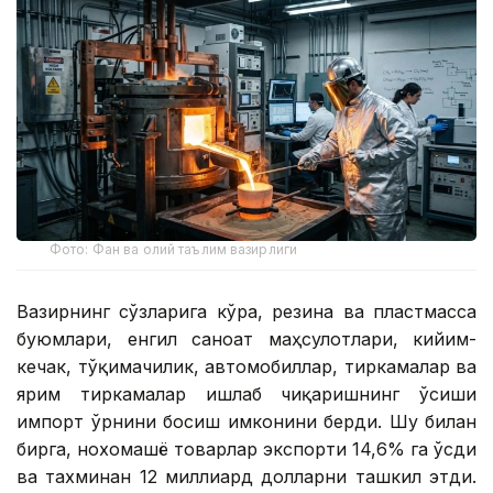
Фото: Фан ва олий таълим вазирлиги
Вазирнинг сўзларига кўра, резина ва пластмасса
буюмлари, енгил саноат маҳсулотлари, кийим-
кечак, тўқимачилик, автомобиллар, тиркамалар ва
ярим тиркамалар ишлаб чиқаришнинг ўсиши
импорт ўрнини босиш имконини берди. Шу билан
бирга, нохомашё товарлар экспорти 14,6% га ўсди
ва тахминан 12 миллиард долларни ташкил этди.