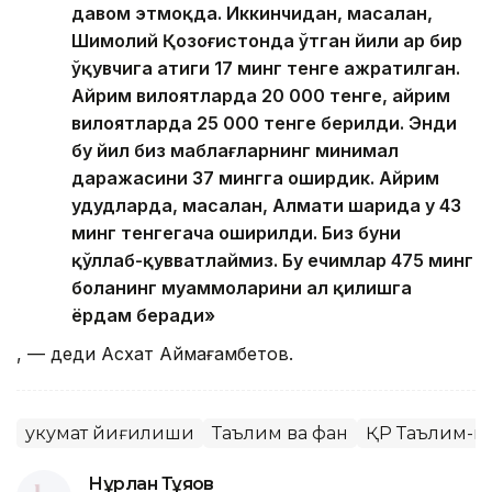
давом этмоқда. Иккинчидан, масалан,
Шимолий Қозоғистонда ўтган йили ҳар бир
ўқувчига атиги 17 минг тенге ажратилган.
Айрим вилоятларда 20 000 тенге, айрим
вилоятларда 25 000 тенге берилди. Энди
бу йил биз маблағларнинг минимал
даражасини 37 мингга оширдик. Айрим
ҳудудларда, масалан, Алмати шаҳрида у 43
минг тенгегача оширилди. Биз буни
қўллаб-қувватлаймиз. Бу ечимлар 475 минг
боланинг муаммоларини ҳал қилишга
ёрдам беради»
, — деди Асхат Аймағамбетов.
Ҳукумат йиғилиши
Таълим ва фан
ҚР Таълим-м
Нұрлан Тұяқов