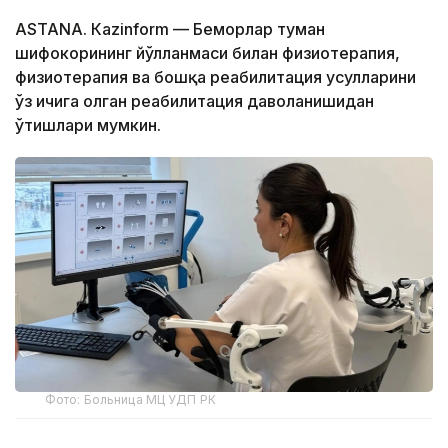
ASTANА. Кazinform — Беморлар туман
шифокорининг йўлланмаси билан физиотерапия,
физиотерапия ва бошқа реабилитация усулларини
ўз ичига олган реабилитация даволанишидан
ўтишлари мумкин.
Фото: Больница МЦ УДП РК