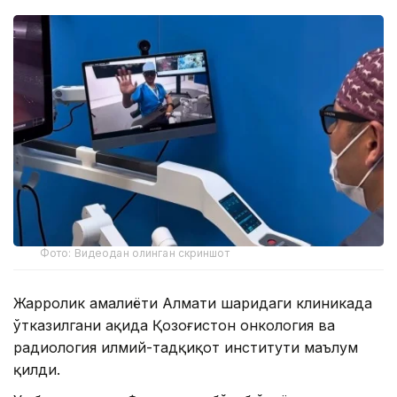
Фото: Видеодан олинган скриншот
Жарроҳлик амалиёти Алмати шаҳридаги клиникада
ўтказилгани ҳақида Қозоғистон онкология ва
радиология илмий-тадқиқот институти маълум
қилди.