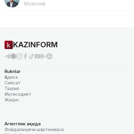
Муаллиф
KAZINFORM
Ruknlar
Ҳодиса
Сиёсат
Таҳлил
Иқтисодиёт
Жаҳон
Агентлик ҳақида
Фойдаланувчи шартномаси