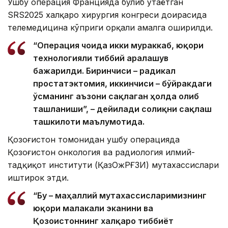
Ушбу операция Францияда бўлиб ўтаётган
SRS2025 халқаро хирургия конгреси доирасида
телемедицина кўприги орқали амалга оширилди.
“Операция чоғида икки мураккаб, юқори
технологияли тиббий аралашув
бажарилди. Биринчиси – радикал
простатэктомия, иккинчиси – бўйракдаги
ўсманинг аъзони сақлаган ҳолда олиб
ташланиши”, – дейилади соғлиқни сақлаш
ташкилоти маълумотида.
Қозоғистон томонидан ушбу операцияда
Қозоғистон онкология ва радиология илмий-
тадқиқот институти (ҚазОжРҒЗИ) мутахассислари
иштирок этди.
“Бу – маҳаллий мутахассисларимизнинг
юқори малакали эканини ва
Қозоғистоннинг халқаро тиббиёт