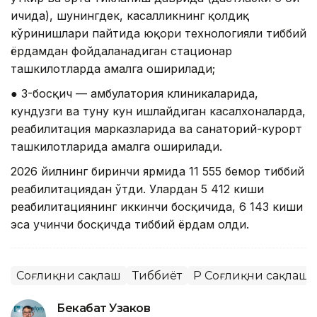
ичида), шунингдек, касалликнинг қолдиқ
кўринишлари пайтида юқори технологияли тиббий
ёрдамдан фойдаланадиган стационар
ташкилотларда амалга оширилади;
● 3-босқич — амбулатория клиникаларида,
кундузги ва туну кун ишлайдиган касалхоналарда,
реабилитация марказларида ва санаторий-курорт
ташкилотларида амалга оширилади.
2026 йилнинг биринчи ярмида 11 555 бемор тиббий
реабилитациядан ўтди. Улардан 5 412 киши
реабилитациянинг иккинчи босқичида, 6 143 киши
эса учинчи босқичда тиббий ёрдам олди.
Соғлиқни сақлаш
Тиббиёт
ҚР Соғлиқни сақлаш
Бекабат Узаков