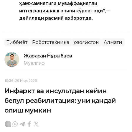
ҳамжамиятига муваффақиятли
интеграциялашганини кўрсатади”, –
дейилади расмий ахборотда.
Тиббиёт
Робототехника
Қозоғистон
Алмати
Жарасқан Нұрыбаев
Муаллиф
10:36, 26 Июл 2026
Инфаркт ва инсультдан кейин
бепул реабилитация: уни қандай
олиш мумкин