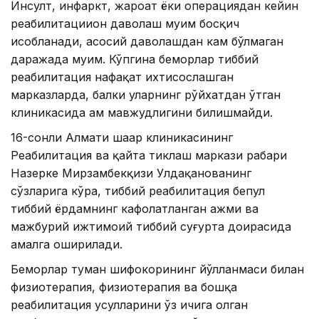
Инсулт, инфаркт, жароҳат ёки операциядан кейин
реабилитациион даволаш муҳим босқич
ҳисобланади, асосий даволашдан кам бўлмаган
даражада муҳим. Кўпгина беморлар тиббий
реабилитация нафақат ихтисослашган
марказларда, балки уларнинг рўйхатдан ўтган
клиникасида ҳам мавжудлигини билишмайди.
16-сонли Алмати шаҳар клиникасининг
Реабилитация ва қайта тиклаш маркази раҳбари
Назерке Мирзамбекқизи Улдақанованинг
сўзларига кўра, тиббий реабилитация бепул
тиббий ёрдамнинг кафолатланган ҳажми ва
мажбурий ижтимоий тиббий суғурта доирасида
амалга оширилади.
Беморлар туман шифокорининг йўлланмаси билан
физиотерапия, физиотерапия ва бошқа
реабилитация усулларини ўз ичига олган