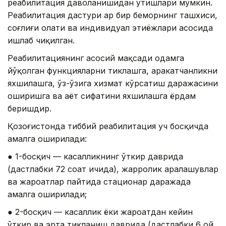
реабилитация даволанишидан ўтишлари мумкин.
Реабилитация дастури ҳар бир беморнинг ташхиси,
соғлиғи ҳолати ва индивидуал эҳтиёжлари асосида
ишлаб чиқилган.
Реабилитациянинг асосий мақсади одамга
йўқолган функцияларни тиклашга, ҳаракатчанликни
яхшилашга, ўз-ўзига хизмат кўрсатиш даражасини
оширишга ва ҳаёт сифатини яхшилашга ёрдам
беришдир.
Қозоғистонда тиббий реабилитация уч босқичда
амалга оширилади:
● 1-босқич — касалликнинг ўткир даврида
(дастлабки 72 соат ичида), жарроҳлик аралашувлар
ва жароҳатлар пайтида стационар даражада
амалга оширилади;
● 2-босқич — касаллик ёки жароҳатдан кейин
ўткир ва эрта тикланиш даврида (дастлабки 6 ой