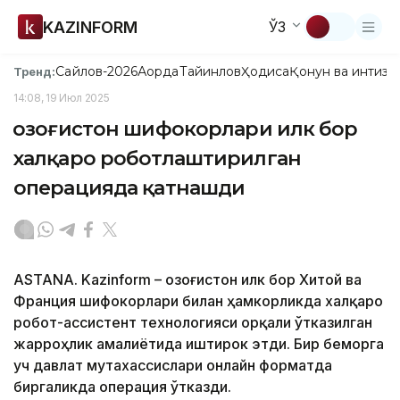
KAZINFORM
ЎЗ
Сайлов-2026
Ақорда
Тайинлов
Ҳодиса
Қонун ва интизо
Тренд:
14:08, 19 Июл 2025
Қозоғистон шифокорлари илк бор
халқаро роботлаштирилган
операцияда қатнашди
ASTANA. Kazinform – Қозоғистон илк бор Хитой ва
Франция шифокорлари билан ҳамкорликда халқаро
робот-ассистент технологияси орқали ўтказилган
жарроҳлик амалиётида иштирок этди. Бир беморга
уч давлат мутахассислари онлайн форматда
биргаликда операция ўтказди.