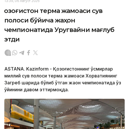
13:39, 06 Август 2026
Қозоғистон терма жамоаси сув
полоси бўйича жаҳон
чемпионатида Уругвайни мағлуб
этди
ASTANA. Kazinform - Қозоғистоннинг ўсмирлар
миллий сув полоси терма жамоаси Хорватиянинг
Загреб шаҳрида бўлиб ўтган жаҳон чемпионатида ўз
ўйинини давом эттирмоқда.