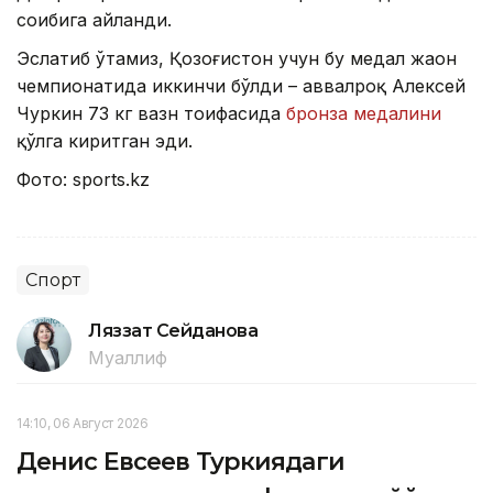
соҳибига айланди.
Эслатиб ўтамиз, Қозоғистон учун бу медал жаҳон
чемпионатида иккинчи бўлди – аввалроқ Алексей
Чуркин 73 кг вазн тоифасида
бронза медалини
қўлга киритган эди.
Фото: sports.kz
Спорт
Ляззат Сейданова
Муаллиф
14:10, 06 Август 2026
Денис Евсеев Туркиядаги