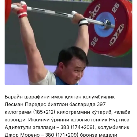
Баҳрайн шарафини ҳимоя қилган колумбиялик
Лесман Паредес биатлон баҳсларида 397
килограмм (185+212) килограммни кўтариб, ғалаба
қозонди. Иккинчи ўринни қозоғистонлик Нурғиса
Адилетули эгаллади – 383 (174+209), колумбиялик
Джор Морено – 380 (171+209) бронза медали