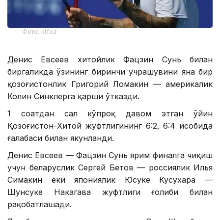
Фото: ktf.kz
Денис Евсеев хитойлик Фацзин Сунь билан
биргаликда ўзининг биринчи учрашувини яна бир
қозоғистонлик Григорий Ломакин — америкалик
Колин Синклерга қарши ўтказди.
1 соатдан сал кўпроқ давом этган ўйин
Қозоғистон-Хитой жуфтлигининг 6:2, 6:4 ҳисобида
ғалабаси билан якунланди.
Денис Евсеев — Фацзин Сунь ярим финалга чиқиш
учун беларуслик Сергей Бетов — россиялик Илья
Симакин ёки япониялик Юсуке Кусухара —
Шунсуке Накагава жуфтлиги ғолиби билан
рақобатлашади.