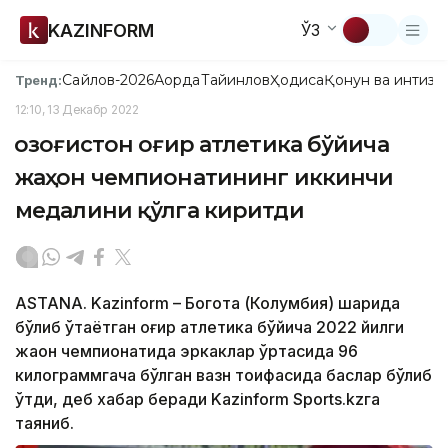
KAZINFORM
ЎЗ
Сайлов-2026
Ақорда
Тайинлов
Ҳодиса
Қонун ва интизо
Тренд:
12:10, 13 Декабр 2022
Қозоғистон оғир атлетика бўйича
жаҳон чемпионатининг иккинчи
медалини қўлга киритди
ASTANA. Kazinform – Богота (Колумбия) шаҳрида
бўлиб ўтаётган оғир атлетика бўйича 2022 йилги
жаҳон чемпионатида эркаклар ўртасида 96
килограммгача бўлган вазн тоифасида баҳслар бўлиб
ўтди, деб хабар беради Kazinform Sports.kzга
таяниб.