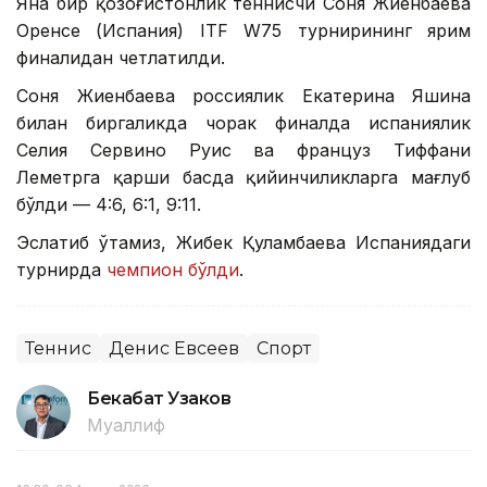
Яна бир қозоғистонлик теннисчи Соня Жиенбаева
Оренсе (Испания) ITF W75 турнирининг ярим
финалидан четлатилди.
Соня Жиенбаева россиялик Екатерина Яшина
билан биргаликда чорак финалда испаниялик
Селия Сервино Руис ва француз Тиффани
Леметрга қарши баҳсда қийинчиликларга мағлуб
бўлди — 4:6, 6:1, 9:11.
Эслатиб ўтамиз, Жибек Қуламбаева Испаниядаги
турнирда
чемпион бўлди
.
Теннис
Денис Евсеев
Спорт
Бекабат Узаков
Муаллиф