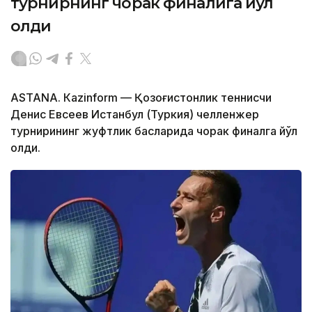
турнирнинг чорак финалига йўл
олди
ASTANА. Кazinform — Қозоғистонлик теннисчи
Денис Евсеев Истанбул (Туркия) челленжер
турнирининг жуфтлик баҳсларида чорак финалга йўл
олди.