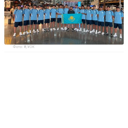
Фото: ҚР ҰОК
Учинчи ўйинда қозоғистонлик спортчилар
Уругвайни катта фарқ билан мағлуб этишди. Ўйин
22:5 ҳисобида якунланди.
ҚР МОҚ маълумотларига кўра, Қозоғистон терма
жамоаси ўйинчиси Максим Сасин ўйиннинг энг
яхши ўйинчиси деб топилди.
Бугун, 6 август куни Қозоғистон терма жамоаси
Туркия билан тўқнаш келади.