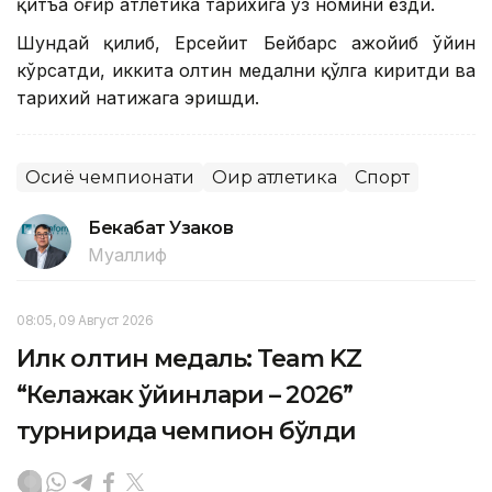
қитъа оғир атлетика тарихига ўз номини ёзди.
Шундай қилиб, Ерсейит Бейбарс ажойиб ўйин
кўрсатди, иккита олтин медални қўлга киритди ва
тарихий натижага эришди.
Осиё чемпионати
Оғир атлетика
Спорт
Бекабат Узаков
Муаллиф
08:05, 09 Август 2026
Илк олтин медаль: Team KZ
“Келажак ўйинлари – 2026”
турнирида чемпион бўлди