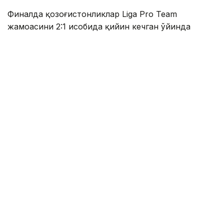
Финалда қозоғистонликлар Liga Pro Team
жамоасини 2:1 ҳисобида қийин кечган ўйинда
мағлуб этиб, мусобақанинг олтин медалини қўлга
киритишди.
Фото: Спорт ва жисмоний тарбия қўмитаси