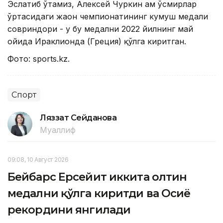
Эслатиб ўтамиз, Алексей Чуркин ҳам ўсмирлар
ўртасидаги жаҳон чемпионатининг кумуш медали
совриндори - у бу медални 2022 йилнинг май
ойида Ираклионда (Греция) қўлга киритган.
Фото: sports.kz.
Спорт
Ляззат Сейданова
Муаллиф
09:08, 10 Август 2026
Бейбарс Ерсейит иккита олтин
медални қўлга киритди ва Осиё
рекордини янгилади