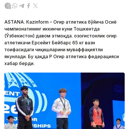
ASTANА. Кazinform – Оғир атлетика бўйича Осиё
чемпионатининг иккинчи куни Тошкентда
(Ўзбекистон) давом этмоқда. Қозоғистонлик оғир
атлетикачи Ерсейит Бейбарс 65 кг вазн
тоифасидаги чиқишларини муваффақиятли
якунлади. Бу ҳақда ҚР Оғир атлетика федерацияси
хабар берди.