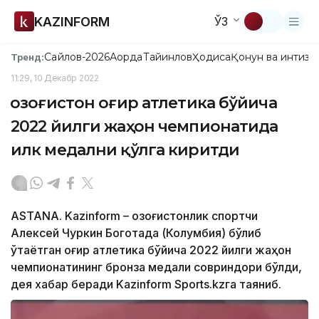
KAZINFORM
ЎЗ
Сайлов-2026
Ақорда
Тайинлов
Ҳодиса
Қонун ва интизо
Тренд:
11:29, 10 Декабр 2022
Қозоғистон оғир атлетика бўйича
2022 йилги жаҳон чемпионатида
илк медални қўлга киритди
ASTANA. Kazinform – Қозоғистонлик спортчи
Алексей Чуркин Боготада (Колумбия) бўлиб
ўтаётган оғир атлетика бўйича 2022 йилги жаҳон
чемпионатининг бронза медали совриндори бўлди,
дея хабар беради Kazinform Sports.kzга таяниб.