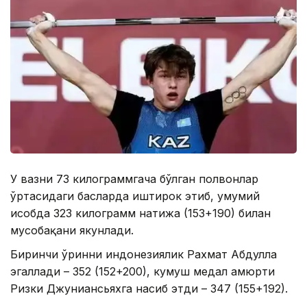
У вазни 73 килограммгача бўлган полвонлар
ўртасидаги баҳсларда иштирок этиб, умумий
ҳисобда 323 килограмм натижа (153+190) билан
мусобақани якунлади.
Биринчи ўринни индонезиялик Рахмат Абдулла
эгаллади – 352 (152+200), кумуш медал ҳамюрти
Ризки Джуниансьяхга насиб этди – 347 (155+192).