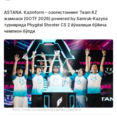
ASTANА. Кazinform – Қозоғистоннинг Team KZ
жамоаси (GOTF 2026) powered by Samruk-Kazyna
турнирида Phygital Shooter CS 2 йўналиши бўйича
чемпион бўлди.
Фото: Спорт ва жисмоний тарбия қўмитаси