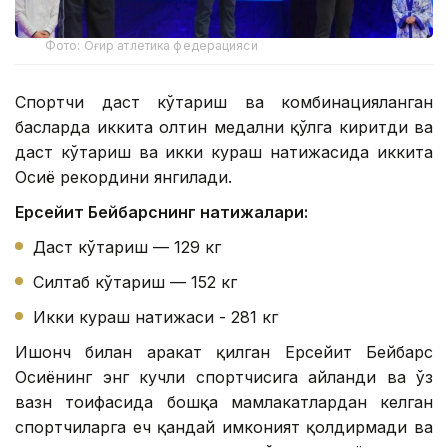
Фото: Оғир атлетика федерацияси
Спортчи даст кўтариш ва комбинацияланган
баҳсларда иккита олтин медални қўлга киритди ва
даст кўтариш ва икки кураш натижасида иккита
Осиё рекордини янгилади.
Ерсейит Бейбарснинг натижалари:
Даст кўтариш — 129 кг
Силтаб кўтариш — 152 кг
Икки кураш натижаси - 281 кг
Ишонч билан ҳаракат қилган Ерсейит Бейбарс
Осиёнинг энг кучли спортчисига айланди ва ўз
вазн тоифасида бошқа мамлакатлардан келган
спортчиларга ҳеч қандай имконият қолдирмади ва