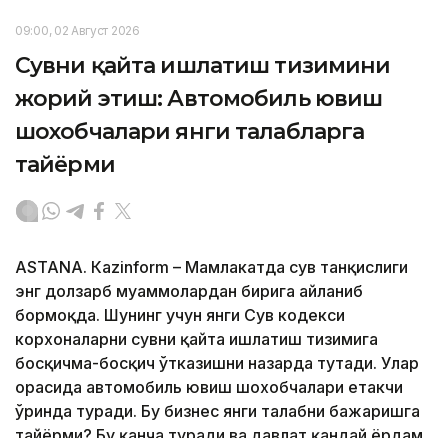
09:00, 02 Август 2026
Сувни қайта ишлатиш тизимини
жорий этиш: Автомобиль ювиш
шохобчалари янги талабларга
тайёрми
ASTANА. Кazinform – Мамлакатда сув танқислиги
энг долзарб муаммолардан бирига айланиб
бормоқда. Шунинг учун янги Сув кодекси
корхоналарни сувни қайта ишлатиш тизимига
босқичма-босқич ўтказишни назарда тутади. Улар
орасида автомобиль ювиш шохобчалари етакчи
ўринда туради. Бу бизнес янги талабни бажаришга
тайёрми? Бу қанча туради ва давлат қандай ёрдам