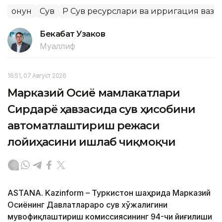
Қонун
Сув
ҚР Сув ресурслари ва ирригация ваз
Бекабат Узаков
Муаллиф
16:51, 07 Август 2026
Марказий Осиё мамлакатлари
Сирдарё ҳавзасида сув ҳисобини
автоматлаштириш режаси
лойиҳасини ишлаб чиқмоқчи
ASTANA. Kazinform – Туркистон шаҳрида Марказий
Осиёнинг Давлатлараро сув хўжалигини
мувофиқлаштириш комиссиясининг 94-чи йиғилиши