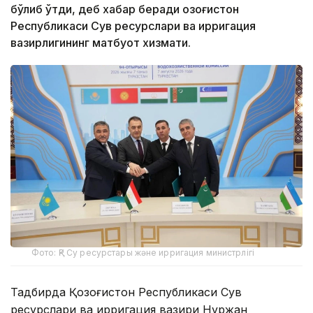
бўлиб ўтди, деб хабар беради Қозоғистон
Республикаси Сув ресурслари ва ирригация
вазирлигининг матбуот хизмати.
Фото: ҚР Су ресурстары және ирригация министрлігі
Тадбирда Қозоғистон Республикаси Сув
ресурслари ва ирригация вазири Нуржан