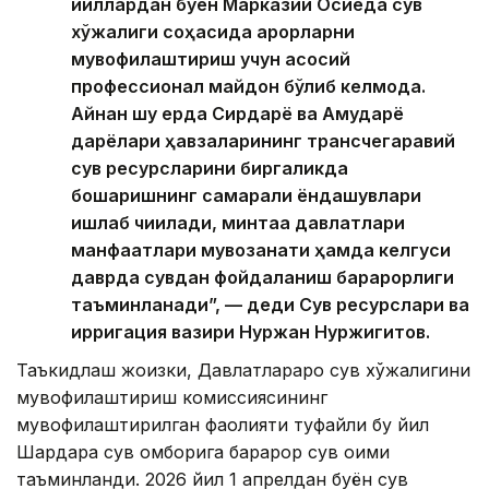
йиллардан буён Марказий Осиёда сув
хўжалиги соҳасида қарорларни
мувофиқлаштириш учун асосий
профессионал майдон бўлиб келмоқда.
Айнан шу ерда Сирдарё ва Амударё
дарёлари ҳавзаларининг трансчегаравий
сув ресурсларини биргаликда
бошқаришнинг самарали ёндашувлари
ишлаб чиқилади, минтақа давлатлари
манфаатлари мувозанати ҳамда келгуси
даврда сувдан фойдаланиш барқарорлиги
таъминланади”, — деди Сув ресурслари ва
ирригация вазири Нуржан Нуржигитов.
Таъкидлаш жоизки, Давлатлараро сув хўжалигини
мувофиқлаштириш комиссиясининг
мувофиқлаштирилган фаолияти туфайли бу йил
Шардара сув омборига барқарор сув оқими
таъминланди. 2026 йил 1 апрелдан буён сув