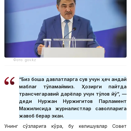
Фото: gov.kz
“Биз бошқа давлатларга сув учун ҳеч қандай
маблағ тўламаймиз. Ҳозирги пайтда
трансчегаравий дарёлар учун тўлов йўқ”, —
деди Нуржан Нуржигитов Парламент
Мажилисида журналистлар саволларига
жавоб берар экан.
Унинг сўзларига кўра, бу келишувлар Совет