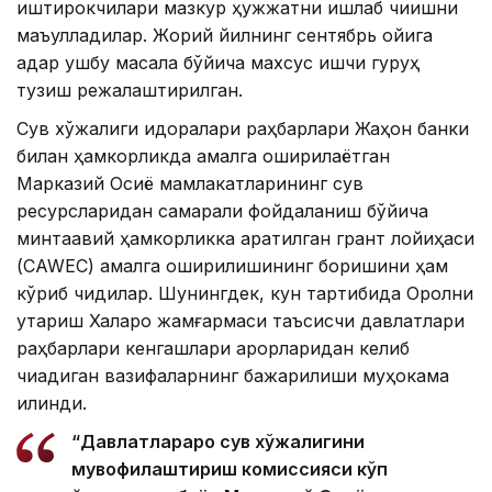
иштирокчилари мазкур ҳужжатни ишлаб чиқишни
маъқулладилар. Жорий йилнинг сентябрь ойига
қадар ушбу масала бўйича махсус ишчи гуруҳ
тузиш режалаштирилган.
Сув хўжалиги идоралари раҳбарлари Жаҳон банки
билан ҳамкорликда амалга оширилаётган
Марказий Осиё мамлакатларининг сув
ресурсларидан самарали фойдаланиш бўйича
минтақавий ҳамкорликка қаратилган грант лойиҳаси
(CAWEC) амалга оширилишининг боришини ҳам
кўриб чиқдилар. Шунингдек, кун тартибида Оролни
қутқариш Халқаро жамғармаси таъсисчи давлатлари
раҳбарлари кенгашлари қарорларидан келиб
чиқадиган вазифаларнинг бажарилиши муҳокама
қилинди.
“Давлатлараро сув хўжалигини
мувофиқлаштириш комиссияси кўп