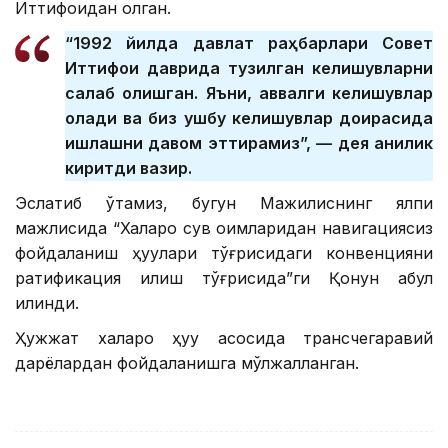
Иттифоқидан қолган.
“1992 йилда давлат раҳбарлари Совет
Иттифоқи даврида тузилган келишувларни
сақлаб қолишган. Яъни, аввалги келишувлар
қолади ва биз ушбу келишувлар доирасида
ишлашни давом эттирамиз”, — дея аниқлик
киритди вазир.
Эслатиб ўтамиз, бугун Мажилиснинг ялпи
мажлисида “Халқаро сув оқимларидан навигациясиз
фойдаланиш ҳуқуқлари тўғрисидаги конвенцияни
ратификация қилиш тўғрисида”ги Қонун қабул
қилинди.
Ҳужжат халқаро ҳуқуқ асосида трансчегаравий
дарёлардан фойдаланишга мўлжалланган.