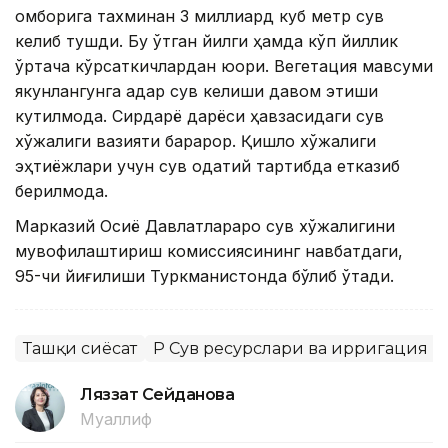
омборига тахминан 3 миллиард куб метр сув
келиб тушди. Бу ўтган йилги ҳамда кўп йиллик
ўртача кўрсаткичлардан юқори. Вегетация мавсуми
якунлангунга қадар сув келиши давом этиши
кутилмоқда. Сирдарё дарёси ҳавзасидаги сув
хўжалиги вазияти барқарор. Қишлоқ хўжалиги
эҳтиёжлари учун сув одатий тартибда етказиб
берилмоқда.
Марказий Осиё Давлатлараро сув хўжалигини
мувофиқлаштириш комиссиясининг навбатдаги,
95-чи йиғилиши Туркманистонда бўлиб ўтади.
Ташқи сиёсат
ҚР Сув ресурслари ва ирригация 
Ляззат Сейданова
Муаллиф