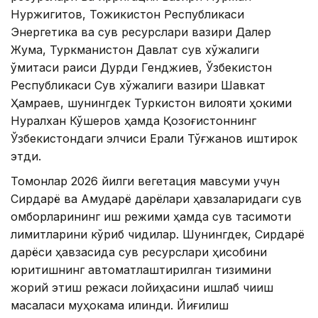
Нуржигитов, Тожикистон Республикаси
Энергетика ва сув ресурслари вазири Далер
Жума, Туркманистон Давлат сув хўжалиги
қўмитаси раиси Дурди Генджиев, Ўзбекистон
Республикаси Сув хўжалиги вазири Шавкат
Ҳамраев, шунингдек Туркистон вилояти ҳокими
Нуралхан Кўшеров ҳамда Қозоғистоннинг
Ўзбекистондаги элчиси Ерали Тўғжанов иштирок
этди.
Томонлар 2026 йилги вегетация мавсуми учун
Сирдарё ва Амударё дарёлари ҳавзаларидаги сув
омборларининг иш режими ҳамда сув тақсимоти
лимитларини кўриб чиқдилар. Шунингдек, Сирдарё
дарёси ҳавзасида сув ресурслари ҳисобини
юритишнинг автоматлаштирилган тизимини
жорий этиш режаси лойиҳасини ишлаб чиқиш
масаласи муҳокама қилинди. Йиғилиш