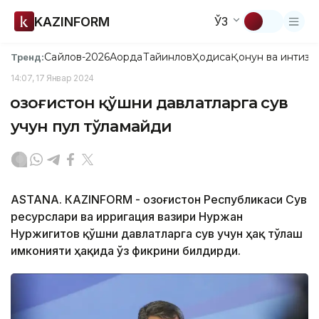
KAZINFORM
ЎЗ
Сайлов-2026
Ақорда
Тайинлов
Ҳодиса
Қонун ва интизо
Тренд:
14:07, 17 Январ 2024
Қозоғистон қўшни давлатларга сув
учун пул тўламайди
ASTANА. КAZINFORM - Қозоғистон Республикаси Сув
ресурслари ва ирригация вазири Нуржан
Нуржигитов қўшни давлатларга сув учун ҳақ тўлаш
имконияти ҳақида ўз фикрини билдирди.