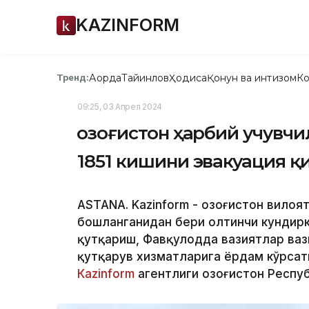
KAZINFORM
Ақорда
Тайинлов
Ҳодиса
Қонун ва интизом
Ко
Тренд:
09:25, 03 Апрел 2024
Қозоғистон ҳарбий учувч
1851 кишини эвакуация қ
ASTANA. Kazinform - Қозоғистон вило
бошланганидан бери олтинчи кундирк
қутқариш, Фавқулодда вазиятлар ваз
қутқарув хизматларига ёрдам кўрсат
Каzinform
агентлиги Қозоғистон Респу