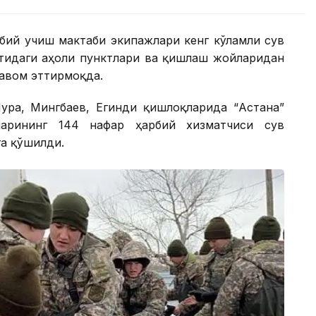
рбий учиш мактаби экипажлари кенг кўламли сув
ятидаги аҳоли пунктлари ва қишлаш жойларидан
авом эттирмоқда.
ура, Мингбаев, Егинди қишлоқларида “Астана”
ларининг 144 нафар ҳарбий хизматчиси сув
а қўшилди.