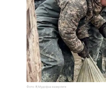
Фото: ҚР Мудофаа вазирлиги