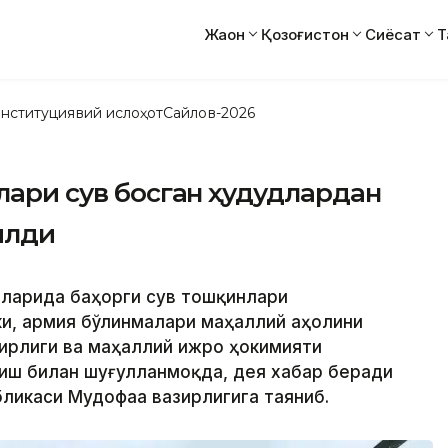
Жаҳон
Қозоғистон
Сиёсат
Т
нституциявий ислоҳот
Сайлов-2026
илари сув босган ҳудудлардан
илди
ятларида баҳорги сув тошқинлари
и, армия бўлинмалари маҳаллий аҳолини
ирлиги ва маҳаллий ижро ҳокимияти
иш билан шуғулланмоқда, дея хабар беради
бликаси Мудофаа вазирлигига таяниб.