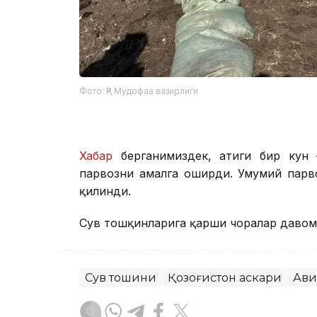
Фото: ҚР Мудофаа вазирлиги
Хабар
берганимиздек, атиги бир кун
парвозни амалга оширди. Умумий парв
қилинди.
Сув тошқинларига қарши чоралар давом
Сув тошқини
Қозоғистон аскари
Ави