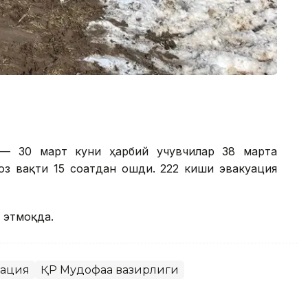
 — 30 март куни ҳарбий учувчилар 38 марта
оз вақти 15 соатдан ошди. 222 киши эвакуация
 этмоқда.
ация
ҚР Мудофаа вазирлиги