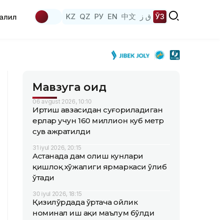
KZ
QZ
РУ
EN
中文
ق ز
ЎЗ
аҳлил
Мавзуга оид
06 avgust 2026, 10:10
Иртиш ҳавзасидан суғориладиган
ерлар учун 160 миллион куб метр
сув ажратилди
31 iyul 2026, 20:15
Астанада дам олиш кунлари
қишлоқ хўжалиги ярмаркаси ўлиб
ўтади
30 iyul 2026, 18:15
Қизилўрдада ўртача ойлик
номинал иш ҳақи маълум бўлди