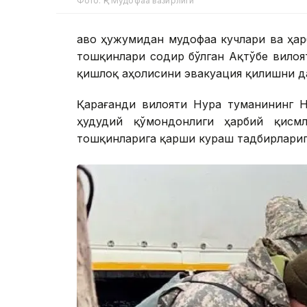
Фото: ҚР Мудофаа вазирлиги
Ҳаво ҳужумидан мудофаа кучлари ва ҳа
тошқинлари содир бўлган Ақтўбе вило
қишлоқ аҳолисини эвакуация қилишни д
Қарағанди вилояти Нура туманининг Н
ҳудудий қўмондонлиги ҳарбий қисм
тошқинларига қарши кураш тадбирлариг