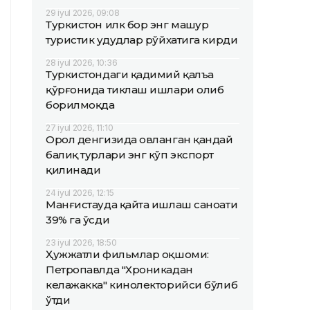
29 iyul 2026, 09:08
Туркистон илк бор энг машҳур
туристик ҳудудлар рўйхатига кирди
28 iyul 2026, 10:36
Туркистондаги қадимий қалъа
қўрғонида тиклаш ишлари олиб
борилмоқда
27 iyul 2026, 11:10
Орол денгизида овланган қандай
балиқ турлари энг кўп экспорт
қилинади
24 iyul 2026, 12:15
Манғистауда қайта ишлаш саноати
39% га ўсди
23 iyul 2026, 18:50
Ҳужжатли фильмлар оқшоми:
Петропавлда "Хроникадан
келажакка" кинолекторийси бўлиб
ўтди