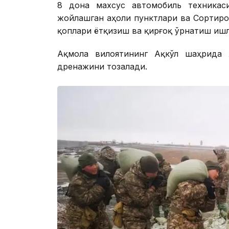
8 дона махсус автомобиль техникас
жойлашган аҳоли пунктлари ва Сортиро
қоплари ётқизиш ва қирғоқ ўрнатиш иш
Ақмола вилоятининг Ақкўл шаҳрида 
дренажини тозалади.