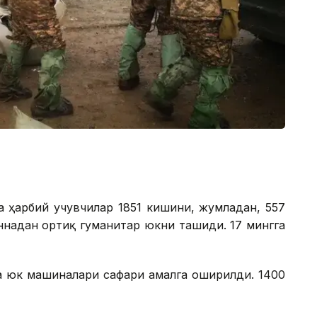
а ҳарбий учувчилар 1851 кишини, жумладан, 557
ннадан ортиқ гуманитар юкни ташиди. 17 мингга
та юк машиналари сафари амалга оширилди. 1400