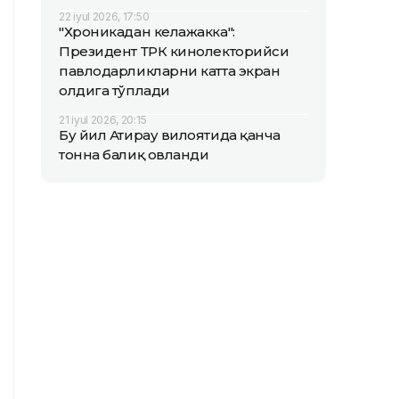
22 iyul 2026, 17:50
"Хроникадан келажакка":
Президент ТРК кинолекторийси
павлодарликларни катта экран
олдига тўплади
21 iyul 2026, 20:15
Бу йил Атирау вилоятида қанча
тонна балиқ овланди