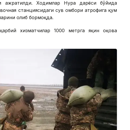
и ажратилди. Ходимлар Нура дарёси бўйида
вочная станциясидаги сув омбори атрофига қум
ларини олиб бормоқда.
ҳарбий хизматчилар 1000 метрга яқин оқова