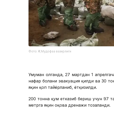
Фото: ҚР Мудофаа вазирлиги
Умуман олганда, 27 мартдан 1 апрелгач
нафар болани эвакуация қилди ва 30 то
яқин қоп тайёрланиб, ётқизилди.
200 тонна қум етказиб бериш учун 97 
метрга яқин оқова дренажи тозаланди.