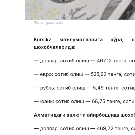
Фото: gazeta.uz
Kurs.kz маълумотларига кўра, 
шохобчаларида:
— доллар: сотиб олиш — 467,12 тенге, с
— евро: сотиб олиш — 535,92 тенге, сот
— рубль: сотиб олиш — 5,49 тенге, сотиш
— юань: сотиб олиш — 68,75 тенге, соти
Алматидаги валюта айирбошлаш шохо
— доллар: сотиб олиш — 469,72 тенге, с