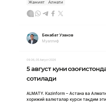
Жамият
Алмати
Бекабат Узаков
Муаллиф
09:36, 05 Август 2026
5 август куни Қозоғистон
сотилади
ALMATY. Кazinform – Астана ва Алм
хорижий валюталар курси тақдим эти