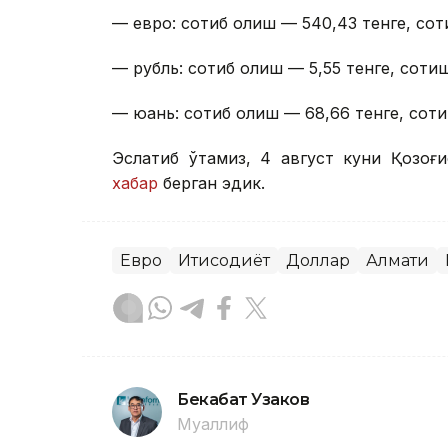
— евро: сотиб олиш — 540,43 тенге, сот
— рубль: сотиб олиш — 5,55 тенге, сотиш
— юань: сотиб олиш — 68,66 тенге, соти
Эслатиб ўтамиз, 4 август куни Қозоғи
хабар
берган эдик.
Евро
Иқтисодиёт
Доллар
Алмати
Бекабат Узаков
Муаллиф