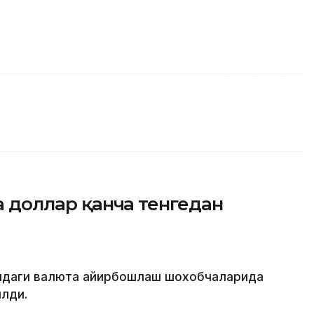
да доллар қанча тенгедан
атидаги валюта айирбошлаш шохобчаларида
лди.