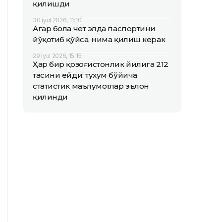
қилишди
30 iyul 2026, 11:10
Агар бола чет элда паспортини
йўқотиб қўйса, нима қилиш керак
29 iyul 2026, 15:15
Ҳар бир қозоғистонлик йилига 212
тасини ейди: тухум бўйича
статистик маълумотлар эълон
қилинди