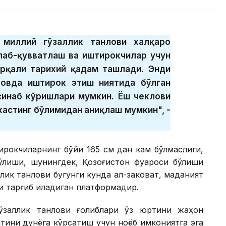
” миллий гўзаллик танлови халқаро
лаб-қувватлаш ва иштирокчилар учун
рқали тарихий қадам ташлади. Энди
ловда иштирок этиш ниятида бўлган
 синаб кўришлари мумкин. Ёш чеклови
астинг бўлимидан аниқлаш мумкин", -
тирокчиларнинг бўйи 165 см дан кам бўлмаслиги,
ўлиши, шунингдек, Қозоғистон фуқароси бўлиши
лик танлови бугунги кунда ақл-заковат, маданият
и тарғиб қиладиган платформадир.
гўзаллик танлови ғолиблари ўз юртини жаҳон
тини дунёга кўрсатиш учун ноёб имкониятга эга