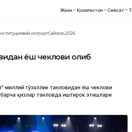
Жаҳон
Қозоғистон
Сиёсат
Т
нституциявий ислоҳот
Сайлов-2026
ловидан ёш чеклови олиб
ли” миллий гўзаллик танловидан ёш чеклови
 барча қизлар танловда иштирок этишлари