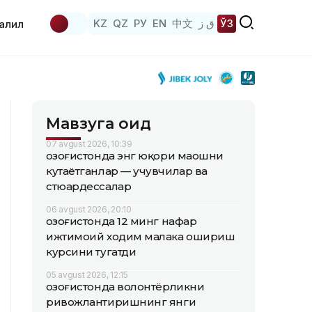
KZ
QZ
РУ
EN
中文
ق ز
ЎЗ
аҳлил
Мавзуга оид
07 avgust 2026, 10:39
Қозоғистонда энг юқори маошни
кутаётганлар — учувчилар ва
стюардессалар
06 avgust 2026, 20:10
Қозоғистонда 12 минг нафар
ижтимоий ходим малака ошириш
курсини тугатди
05 avgust 2026, 12:15
Қозоғистонда волонтёрликни
ривожлантиришнинг янги