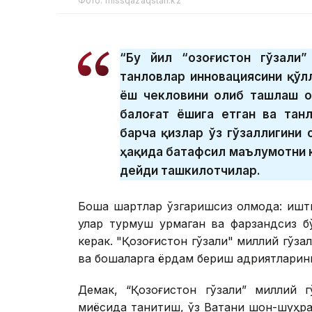
Фото: missqazaqstan.kz
“Бу йил “Қозоғистон гўзали
танловлар инновациясини қўл
ёш чекловини олиб ташлаш о
балоғат ёшига етган ва тан
барча қизлар ўз гўзаллигини
ҳақида батафсил маълумотни к
дейди ташкилотчилар.
Бошқа шартлар ўзгаришсиз қолмоқда: иш
улар турмуш қурмаган ва фарзандсиз б
керак. "Қозоғистон гўзали" миллий гўзал
ва бошқаларга ёрдам бериш қадриятларин
Демак, “Қозоғистон гўзали” миллий 
миқёсида танитиш, ўз Ватани шон-шуҳра