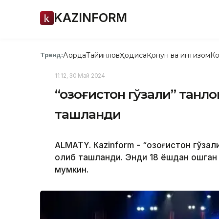
KAZINFORM
Ақорда
Тайинлов
Ҳодиса
Қонун ва интизом
Ко
Тренд:
11:12, 30 Май 2024
“Қозоғистон гўзали” тан
ташланди
ALMATY. Кazinform - “Қозоғистон гўза
олиб ташланди. Энди 18 ёшдан ошган
мумкин.