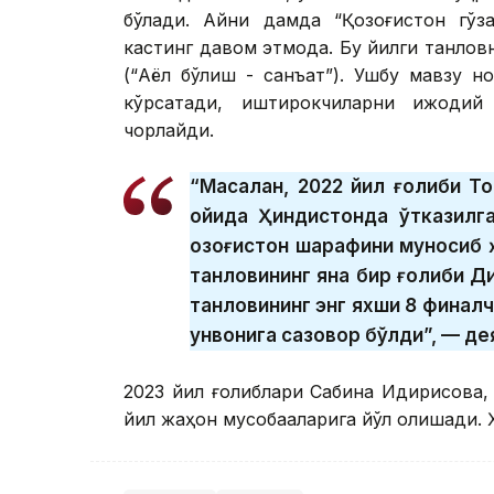
бўлади. Айни дамда “Қозоғистон гўз
кастинг давом этмоқда. Бу йилги танловн
(“Аёл бўлиш - санъат”). Ушбу мавзу но
кўрсатади, иштирокчиларни ижодий
чорлайди.
“Масалан, 2022 йил ғолиби Т
ойида Ҳиндистонда ўтказилг
Қозоғистон шарафини муносиб ҳ
танловининг яна бир ғолиби Д
танловининг энг яхши 8 финал
унвонига сазовор бўлди”, — д
2023 йил ғолиблари Сабина Идирисова
йил жаҳон мусобақаларига йўл олишади. 