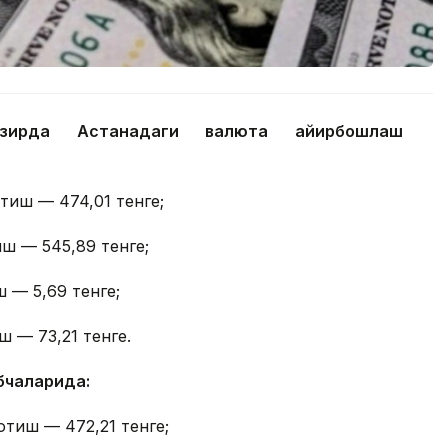
ҳозирда Астанадаги валюта айирбошлаш
отиш — 474,01 тенге;
иш — 545,89 тенге;
 — 5,69 тенге;
ш — 73,21 тенге.
бчаларида:
отиш — 472,21 тенге;