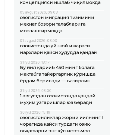
концепцияси ишлаб чиқилмоқда
05 avgust 2026, 09:08
Қозоғистон миграция тизимини
меҳнат бозори талабларига
мослаштирмоқда
01 avgust 2026, 08:00
Қозоғистонда уй-жой ижараси
нархлари қайси ҳудудда қандай
31 iyul 2026, 18:17
Бу йил қарийб 450 минг болага
мактабга тайёргарлик кўришда
ёрдам берилади — вазирлик
31 iyul 2026, 08:00
1 августдан Қозоғистонда қандай
муҳим ўзгаришлар юз беради
30 iyul 2026, 15:19
Қозоғистонликлар жорий йилнинг I
чорагида қайси турдаги озиқ-
овқатларни энг кўп истеъмол