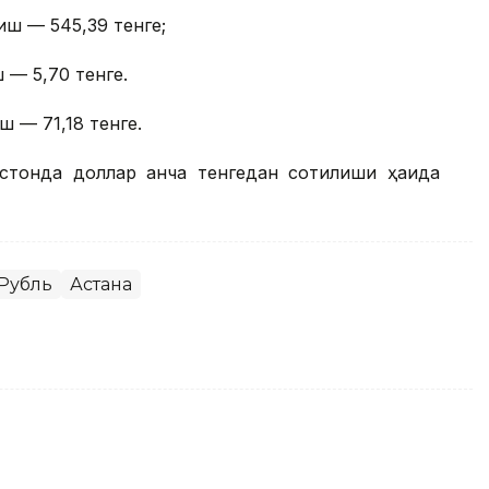
иш — 545,39 тенге;
 — 5,70 тенге.
ш — 71,18 тенге.
стонда доллар қанча тенгедан сотилиши ҳақида
Рубль
Астана