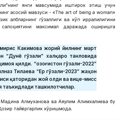
али”нинг янги мавсумида иштирок этиш учун
инг асосий мавзуси - «The art of being a woman»
зик қалбларнинг гўзаллиги ва кўп қирралилигини
 салоҳиятини максимал даражада оширишга
омирис Какимова жорий йилнинг март
ан “Дунё гўзали” халқаро танловида
имоя қилди. “Қозоғистон гўзали-2022”
илназ Тилаева “Ер гўзали-2023” жаҳон
чиси қаторидан жой олди ва вице-мисс
ея таъкидлади ташкилотчилар.
, Мадина Алмуханова ва Аяулим Алимхалиева бу
Ҳозир тайёргарлик кўришмоқда.