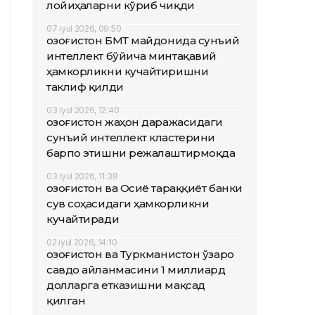
лойиҳаларни кўриб чиқди
07 iyul 2026, 09:50
Қозоғистон БМТ майдонида сунъий
интеллект бўйича минтақавий
ҳамкорликни кучайтиришни
таклиф қилди
03 iyul 2026, 12:40
Қозоғистон жаҳон даражасидаги
сунъий интеллект кластерини
барпо этишни режалаштирмоқда
03 iyul 2026, 11:38
Қозоғистон ва Осиё тараққиёт банки
сув соҳасидаги ҳамкорликни
кучайтиради
02 iyul 2026, 14:10
Қозоғистон ва Туркманистон ўзаро
савдо айланмасини 1 миллиард
долларга етказишни мақсад
қилган