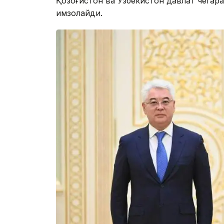
Қозоғистон ва Ўзбекистон давлат чегар
имзолайди.