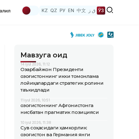
KZ
QZ
РУ
EN
中文
ق ز
ЎЗ
аҳлил
Мавзуга оид
14 iyul 2026, 11:12
Озарбайжон Президенти
Қозоғистоннинг икки томонлама
лойиҳалардаги стратегик ролини
таъкидлади
11 iyul 2026, 10:51
Қозоғистоннинг Афғонистонга
нисбатан прагматик позицияси
10 iyul 2026, 11:38
Сув соҳасидаги ҳамкорлик:
Қозоғистон ва Германия янги