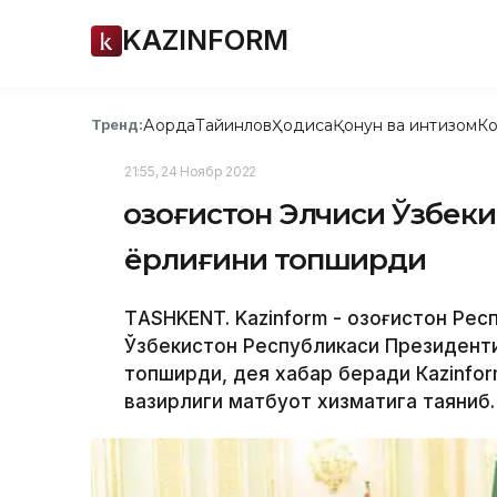
KAZINFORM
Ақорда
Тайинлов
Ҳодиса
Қонун ва интизом
Ко
Тренд:
21:55, 24 Ноябр 2022
Қозоғистон Элчиси Ўзбек
ёрлиғини топширди
ТASHKENT. Kazinform - Қозоғистон Ре
Ўзбекистон Республикаси Президент
топширди, дея хабар беради Кazinfor
вазирлиги матбуот хизматига таяниб.