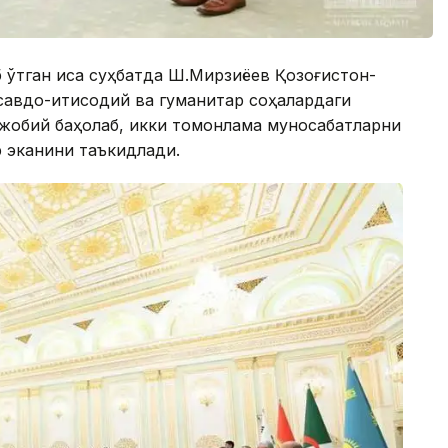
ўтган қисқа суҳбатда Ш.Мирзиёев Қозоғистон-
савдо-иқтисодий ва гуманитар соҳалардаги
ижобий баҳолаб, икки томонлама муносабатларни
 эканини таъкидлади.