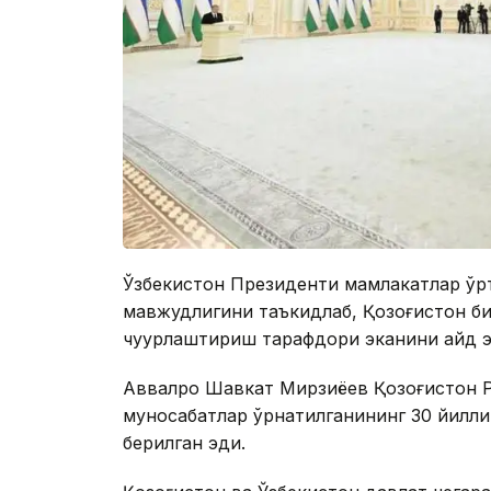
Ўзбекистон Президенти мамлакатлар ўр
мавжудлигини таъкидлаб, Қозоғистон б
чуқурлаштириш тарафдори эканини қайд э
Аввалроқ Шавкат Мирзиёев Қозоғистон 
муносабатлар ўрнатилганининг 30 йилл
берилган эди.