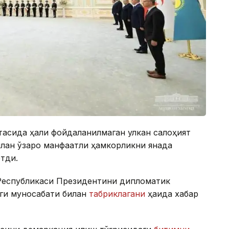
тасида ҳали фойдаланилмаган улкан салоҳият
илан ўзаро манфаатли ҳамкорликни янада
тди.
Республикаси Президентини дипломатик
иги муносабати билан
табриклагани
ҳақида хабар