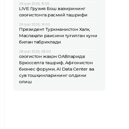
29 iyun 2026, 15:55
LIVE: Грузия Бош вазирининг
Қозоғистонга расмий ташрифи
29 iyun 2026, 14:00
Президент Туркманистон Халқ
Маслаҳати раисини туғилган куни
билан табриклади
28 iyun 2026, 08:00
Қозоғистон жаҳон ОАВларида:
Брюсселга ташриф, Афғонистон
бизнес форуми, AI Data Center ва
сув тошқинларининг олдини
олиш