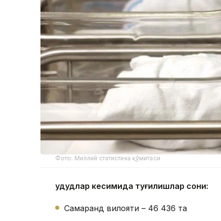
Фото: Миллий статистика қўмитаси
Ҳудудлар кесимида туғилишлар сони:
Самарқанд вилояти – 46 436 та