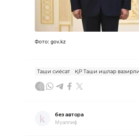
Фото: gov.kz
Ташқи сиёсат
ҚР Ташқи ишлар вазирл
без автора
Муаллиф