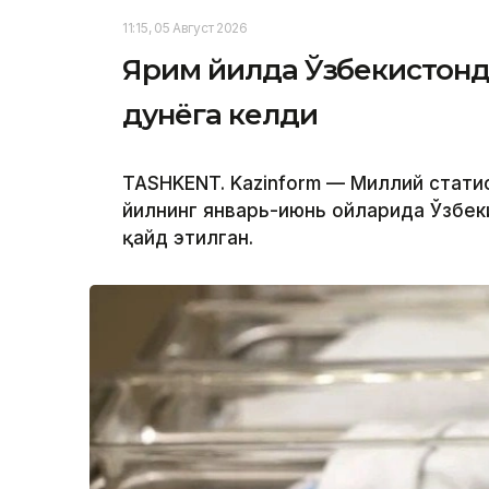
11:15, 05 Август 2026
Ярим йилда Ўзбекистонд
дунёга келди
TASHKENT. Kazinform — Миллий стат
йилнинг январь-июнь ойларида Ўзбек
қайд этилган.