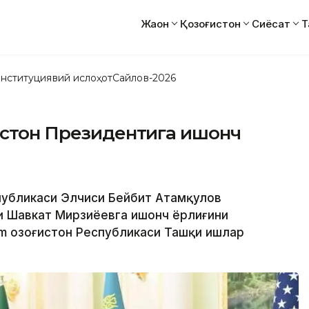
Жаҳон
Қозоғистон
Сиёсат
Т
нституциявий ислоҳот
Сайлов-2026
истон Президентига ишонч
спубликаси Элчиси Бейбит Атамқулов
и Шавкат Мирзиёевга ишонч ёрлиғини
m Қозоғистон Республикаси Ташқи ишлар