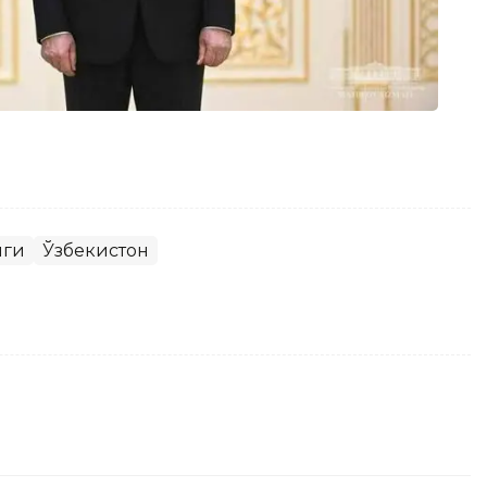
иги
Ўзбекистон