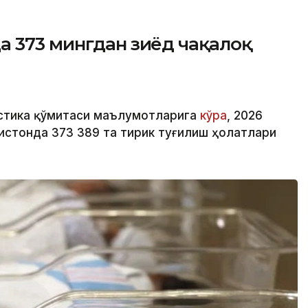
а 373 мингдан зиёд чақалоқ
истика қўмитаси маълумотларига
кўра
, 2026
истонда 373 389 та тирик туғилиш ҳолатлари