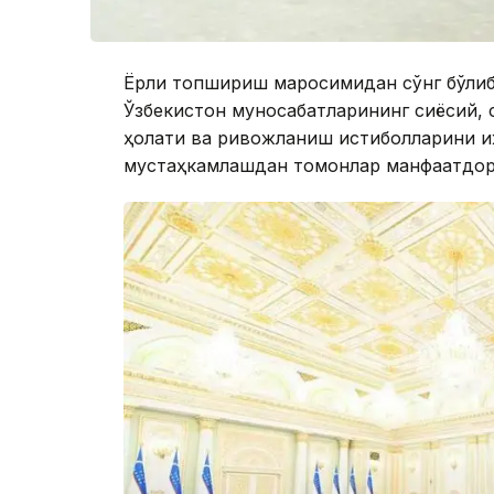
Ёрлиқ топшириш маросимидан сўнг бўлиб 
Ўзбекистон муносабатларининг сиёсий, 
ҳолати ва ривожланиш истиқболларини 
мустаҳкамлашдан томонлар манфаатдор