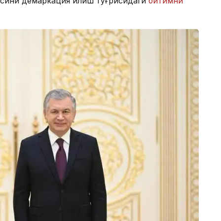
асини демаркация қилиш тўғрисидаги
битимни