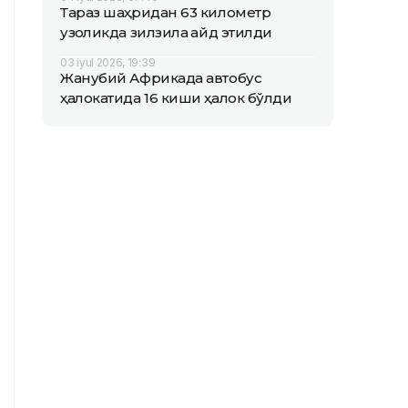
Тараз шаҳридан 63 километр
узоқликда зилзила қайд этилди
03 iyul 2026, 19:39
Жанубий Африкада автобус
ҳалокатида 16 киши ҳалок бўлди