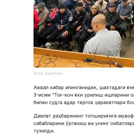
Фото: Kazinform
Аввал хабар қилинганидек, шахтадаги ё
3-қисми “Тоғ-кон ёки қурилиш ишларини 
билан судга қадар тергов ҳаракатлари бо
Давлат раҳбарининг топшириғига мувофи
сабабларини ўрганиш ва унинг оқибатла
тузилди.