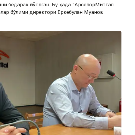
ши бедарак йўқолган. Бу ҳақда “АрcелорМиттал
лар бўлими директори Еркебулан Муқанов