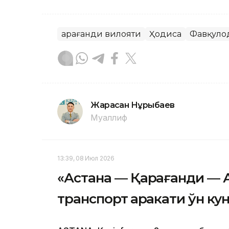
Қарағанди вилояти
Ҳодиса
Фавқуло
Жарасқан Нұрыбаев
Муаллиф
13:39, 08 Июл 2026
«Астана — Қарағанди — 
транспорт ҳаракати ўн ку