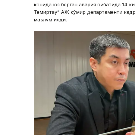
конида юз берган авария оқибатида 14 ки
Темиртау” АЖ кўмир департаменти кадр
маълум қилди.