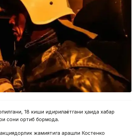
пилгани, 18 киши қидирилаётгани ҳақида хабар
ри сони ортиб бормоқда.
акциядорлик жамиятига қарашли Костенко