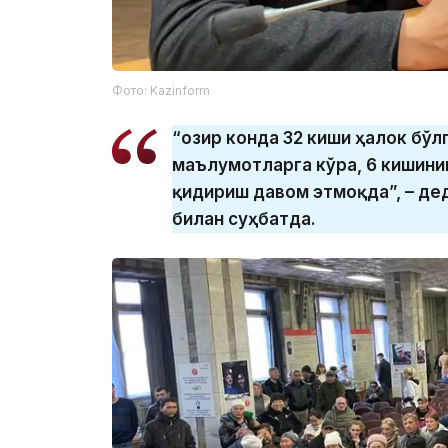
Фото: Kazinform
“Ҳозир конда 32 киши ҳалок бўл
маълумотларга кўра, 6 кишинин
қидириш давом этмоқда”, – дед
билан суҳбатда.