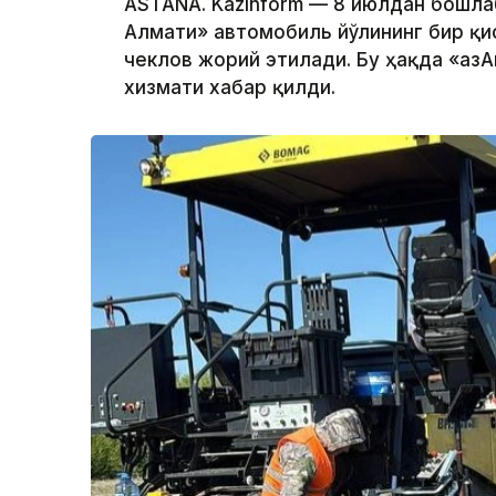
ASTANA. Kazinform — 8 июлдан бошла
Алмати» автомобиль йўлининг бир қи
чеклов жорий этилади. Бу ҳақда «Қа
хизмати хабар қилди.