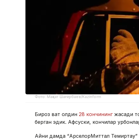
Фото: Мақсат Шағирбаев/Kazinform
Бироз вақт олдин
28 кончининг
жасади то
берган эдик. Афсуски, кончилар қурбонла
Айни дамда “АрcелорМиттал Темиртау” 