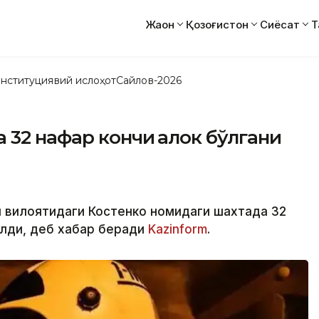
Жаҳон
Қозоғистон
Сиёсат
Т
нституциявий ислоҳот
Сайлов-2026
 32 нафар кончи ҳалок бўлгани
и вилоятидаги Костенко номидаги шахтада 32
ўлди, деб хабар беради
Kazinform
.