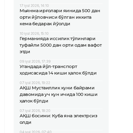
17 iyul 2026, 14:10
Мьянма қирғоқлари яқинида 500 дан
ортиқ йўловчиси бўлган иккита
кема бедарак йўқолди
10 iyul 2026, 15:10
Германияда иссиқлик тўлқинлари
туфайли 5000 дан ортиқ одам вафот
этди
09 iyul 2026, 17:39
Угандада йўл-транспорт
ҳодисасида 14 киши ҳалок бўлди
07 iyul 2026, 19:22
АҚШ Мустақиллик куни байрами
давомида уч кун ичида 100 киши
ҳалок бўлди
07 iyul 2026, 18:20
АҚШ босими: Куба яна электрсиз
қолди
04 iyul 2026, 07:40