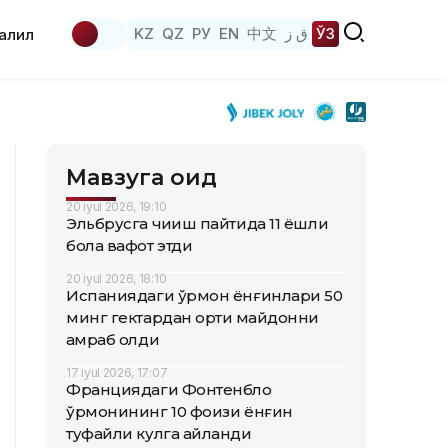
KZ
QZ
РУ
EN
中文
ق ز
ЎЗ
аҳлил
Мавзуга оид
20 iyul 2026, 19:10
Эльбрусга чиқиш пайтида 11 ёшли
бола вафот этди
20 iyul 2026, 18:10
Испаниядаги ўрмон ёнғинлари 50
минг гектардан ортиқ майдонни
қамраб олди
17 iyul 2026, 17:07
Франциядаги Фонтенбло
ўрмонининг 10 фоизи ёнғин
туфайли кулга айланди