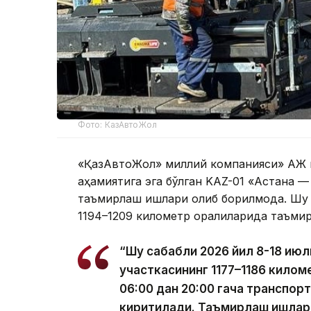
Фото: КазАвтоЖол
«ҚазАвтоЖол» миллий компанияси» АЖ м
аҳамиятига эга бўлган KAZ-01 «Астана 
таъмирлаш ишлари олиб борилмоқда. Шу 
1194–1209 километр оралиқларида таъми
“Шу сабабли 2026 йил 8-18 ию
участкасининг 1177–1186 килом
06:00 дан 20:00 гача транспор
киритилади. Таъмирлаш ишлар