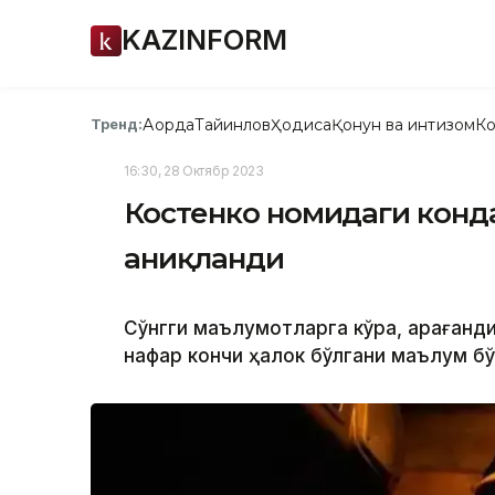
KAZINFORM
Ақорда
Тайинлов
Ҳодиса
Қонун ва интизом
Ко
Тренд:
16:30, 28 Октябр 2023
Костенко номидаги конда
аниқланди
Сўнгги маълумотларга кўра, Қарағанд
нафар кончи ҳалок бўлгани маълум б