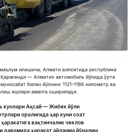
аълум қилишича, Алмати вилоятида республика
— Қарағанди — Алмати» автомобиль йўлида ўрта
муносабат билан йўлнинг 1121–1186 километр ва
рлаш ишлари амалга оширилади.
ль кунлари Ақсай — Жибек йўли
етрлари оралиғида ҳар куни соат
т ҳаракатига вақтинчалик чеклов
и давомида ҳаракат айланма йўналиш