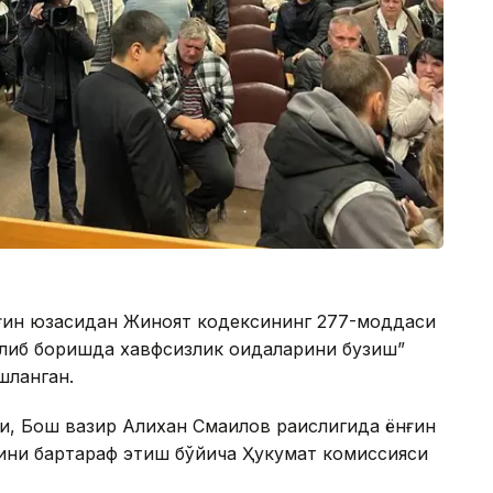
нғин юзасидан Жиноят кодексининг 277-моддаси
олиб боришда хавфсизлик қоидаларини бузиш”
шланган.
қ, Бош вазир Алихан Смаилов раислигида ёнғин
рини бартараф этиш бўйича Ҳукумат комиссияси