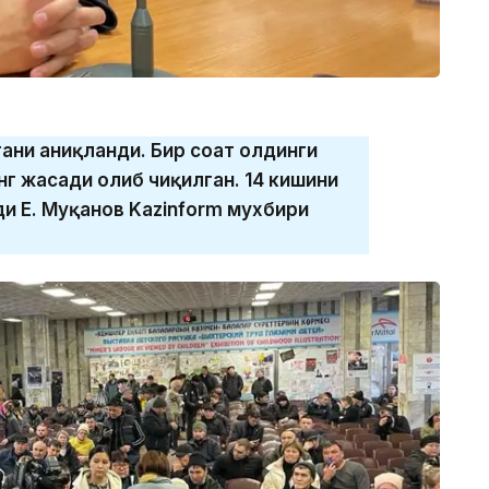
гани аниқланди. Бир соат олдинги
г жасади олиб чиқилган. 14 кишини
и Е. Муқанов Kazinform мухбири