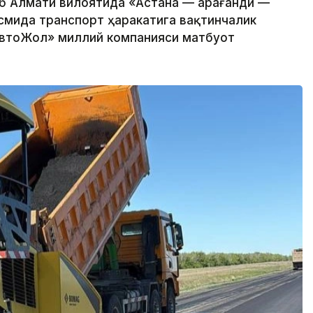
б Алмати вилоятида «Астана — Қарағанди —
смида транспорт ҳаракатига вақтинчалик
зАвтоЖол» миллий компанияси матбуот