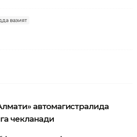
дда вазият
Алмати» автомагистралида
нга чекланади