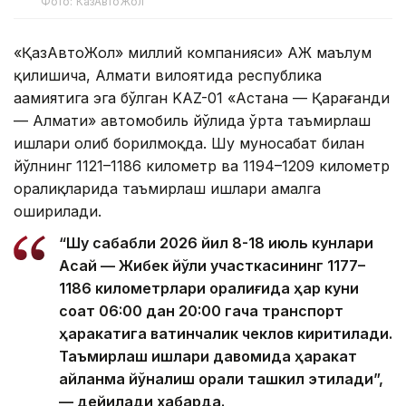
Фото: КазАвтоЖол
«ҚазАвтоЖол» миллий компанияси» АЖ маълум
қилишича, Алмати вилоятида республика
аҳамиятига эга бўлган KAZ-01 «Астана — Қарағанди
— Алмати» автомобиль йўлида ўрта таъмирлаш
ишлари олиб борилмоқда. Шу муносабат билан
йўлнинг 1121–1186 километр ва 1194–1209 километр
оралиқларида таъмирлаш ишлари амалга
оширилади.
“Шу сабабли 2026 йил 8-18 июль кунлари
Ақсай — Жибек йўли участкасининг 1177–
1186 километрлари оралиғида ҳар куни
соат 06:00 дан 20:00 гача транспорт
ҳаракатига вақтинчалик чеклов киритилади.
Таъмирлаш ишлари давомида ҳаракат
айланма йўналиш орқали ташкил этилади”,
— дейилади хабарда.