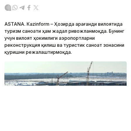
ASTANА. Кazinform – Ҳозирда Қарағанди вилоятида
туризм саноати ҳам жадал ривожланмоқда. Бунинг
учун вилоят ҳокимлиги аэропортларни
реконструкция қилиш ва туристик саноат зонасини
қуришни режалаштирмоқда.