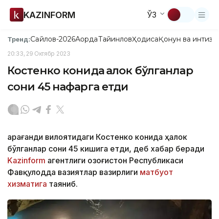
KAZINFORM
ЎЗ
Сайлов-2026
Ақорда
Тайинлов
Ҳодиса
Қонун ва интизо
Тренд:
20:33, 29 Октябр 2023
Костенко конида ҳалок бўлганлар
сони 45 нафарга етди
Қарағанди вилоятидаги Костенко конида ҳалок
бўлганлар сони 45 кишига етди, деб хабар беради
Kazinform
агентлиги Қозоғистон Республикаси
Фавқулодда вазиятлар вазирлиги
матбуот
хизматига
таяниб.