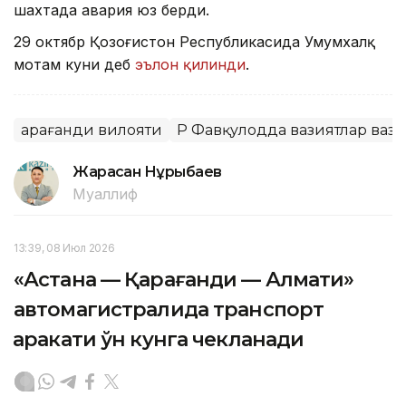
шахтада авария юз берди.
29 октябр Қозоғистон Республикасида Умумхалқ
мотам куни деб
эълон қилинди
.
Қарағанди вилояти
ҚР Фавқулодда вазиятлар ваз
Жарасқан Нұрыбаев
Муаллиф
13:39, 08 Июл 2026
«Астана — Қарағанди — Алмати»
автомагистралида транспорт
ҳаракати ўн кунга чекланади