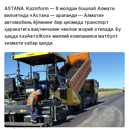
ASTANA. Kazinform — 8 июлдан бошлаб Алмати
вилоятида «Астана — Қарағанди — Алмати»
автомобиль йўлининг бир қисмида транспорт
ҳаракатига вақтинчалик чеклов жорий этилади. Бу
ҳақда «ҚазАвтоЖол» миллий компанияси матбуот
хизмати хабар қилди.