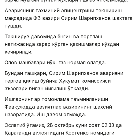
Авариянинг тахминий эпицентрини текшириш
мақсадида ФВ вазири Сирим Шарипханов шахтага
тушди.
Текширув давомида ёнғин ва портлаш
натижасида зарар кўрган қазишмалар кўздан
кечирилди.
Олов манбалари йўқ, газ нормал ҳолатда.
Бундан ташқари, Сирим Шарипханов аварияни
тергов қилиш бўйича Ҳукумат комиссияси
аъзолари билан йиғилиш ўтказди.
Ишларнинг ҳар томонлама таъминланиши
Фавқулодда вазиятлар вазирининг шахсий
назоратида. Иш давом этмоқда.
Эслатиб ўтамиз, 28 октябрь куни соат 02:33 да
Қарағанди вилоятидаги Костенко номидаги