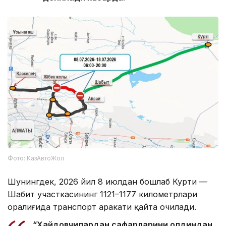
Фото: КазАвтоЖол
Шунингдек, 2026 йил 8 июлдан бошлаб Курти —
Шабит участкасининг 1121–1177 километрлари
оралиғида транспорт ҳаракати қайта очилади.
“Ҳайдовчилардан сафарларини олдиндан