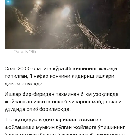
Фото: ҚР ФВВ
Соат 20:00 ҳолатига кўра
45
кишининг жасади
топилган,
1
нафар кончини қидириш ишлари
давом этмоқда.
Ишлар бир-биридан тахминан 6 км узоқликда
жойлашган иккита ишлаб чиқариш майдончаси
ҳудудида олиб борилмоқда.
Тоғ-қутқарув ходимларининг кончилар
жойлашиши мумкин бўлган жойларга ўтишининг
барча мумкин бўлган йўллари ишлаб чиқилмоқда.