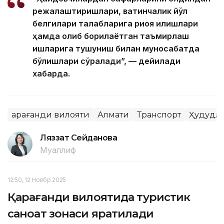
режалаштиришлари, вақтинчалик йўл
белгилари талабларига риоя қилишлари
ҳамда олиб борилаётган таъмирлаш
ишларига тушуниш билан муносабатда
бўлишлари сўралади”, — дейилади
хабарда.
Қарағанди вилояти
Алмати
Транспорт
Ҳудудл
Ляззат Сейданова
Муаллиф
12:50, 12 Ноябр 2025
Қарағанди вилоятида туристик
саноат зонаси яратилади