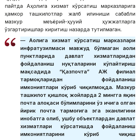
пайтда Аҳолига хизмат кўрсатиш марказларига
ҳамкор ташкилотлар жалб қилиниши сабабли
мазкур меъёрий-ҳуқуқий ҳужжатларга
ўзгартиришлар киритиш назарда тутилмаган.
— Аҳолига хизмат кўрсатиш марказлари
инфратузилмаси мавжуд бўлмаган аҳоли
пунктларида давлат хизматларидан
фойдаланиш нуқталарини кўпайтириш
мақсадида “Қазпочта” АЖ филиал
тармоқларидан фойдаланиш
имкониятлари кўриб чиқилмоқда. Мазкур
ташкилот қишлоқ жойларда 2 мингга яқин
почта алоқаси бўлимларини ўз ичига олган
йирик почта тармоғига эга эканлигини
инобатга олиб, ушбу объектлардан давлат
хизматлари кўрсатишда фойдаланиш
имкониятларини кўриб чиқиш