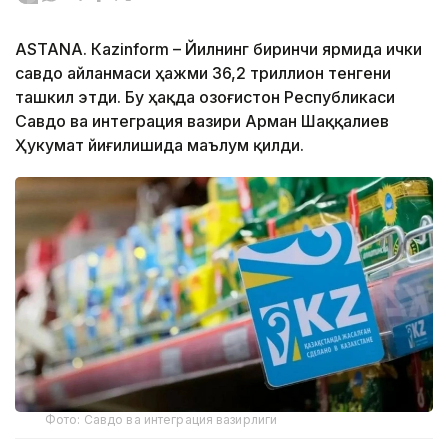
ASTANА. Кazinform – Йилнинг биринчи ярмида ички
савдо айланмаси ҳажми 36,2 триллион тенгени
ташкил этди. Бу ҳақда Қозоғистон Республикаси
Савдо ва интеграция вазири Арман Шаққалиев
Ҳукумат йиғилишида маълум қилди.
Фото: Савдо ва интеграция вазирлиги