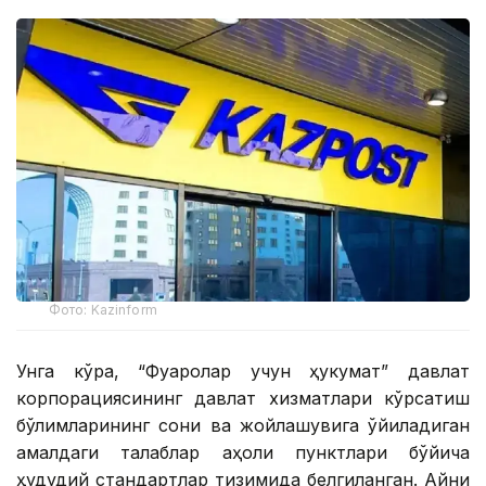
Фото: Kazinform
Унга кўра, “Фуқаролар учун ҳукумат” давлат
корпорациясининг давлат хизматлари кўрсатиш
бўлимларининг сони ва жойлашувига қўйиладиган
амалдаги талаблар аҳоли пунктлари бўйича
ҳудудий стандартлар тизимида белгиланган. Айни