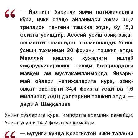
— Йилнинг биринчи ярми натижаларига
кўра, ички савдо айланмаси ҳажми 36,2
триллион тенгени ташкил этди, бу 15,3
фоизга ўсишдир. Асосий ўсиш озиқ-овқат
сегменти томонидан таъминланди. Унинг
ўсиши тахминан 30 фоизни ташкил этди.
Маҳаллий қишлоқ хўжалиги ишлаб
чиқарувчиларининг ташқи бозорлардаги
мавқеи ҳам мустаҳкамланмоқда. Январь-
май ойлари натижаларига кўра, озиқ-
овқат экспорти 34,4 фоизга ўсди ва 1,6
миллиард АҚШ долларини ташкил этди, —
деди А. Шаққалиев.
Унинг сўзларига кўра, импортга қарамлик камайди.
Унинг улуши 14,7 фоизгача камайди.
— Бугунги кунда Қозоғистон ички талабни