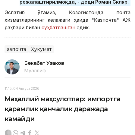
режалаштирилмоқда, - деди Роман Скляр.
Эслатиб ўтамиз, Қозоғистонда почта
хизматларининг келажаги ҳақида "Қазпочта" АЖ
раҳбари билан
суҳбатлашган
эдик.
Қазпочта
Ҳукумат
Бекабат Узаков
Муаллиф
11:15, 04 Август 2026
Маҳаллий маҳсулотлар: импортга
қарамлик қанчалик даражада
камайди