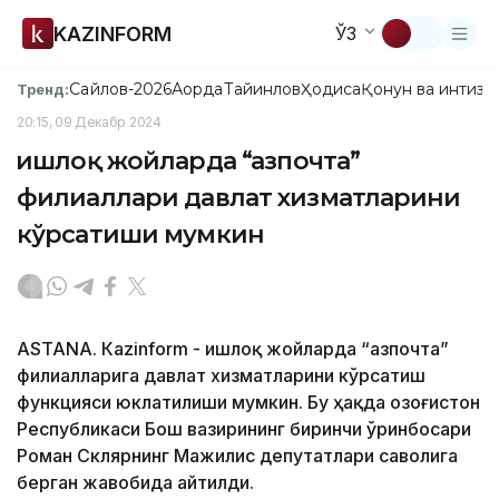
KAZINFORM
ЎЗ
Сайлов-2026
Ақорда
Тайинлов
Ҳодиса
Қонун ва интизо
Тренд:
20:15, 09 Декабр 2024
Қишлоқ жойларда “Қазпочта”
филиаллари давлат хизматларини
кўрсатиши мумкин
ASTANА. Кazinform - Қишлоқ жойларда “Қазпочта”
филиалларига давлат хизматларини кўрсатиш
функцияси юклатилиши мумкин. Бу ҳақда Қозоғистон
Республикаси Бош вазирининг биринчи ўринбосари
Роман Склярнинг Мажилис депутатлари саволига
берган жавобида айтилди.