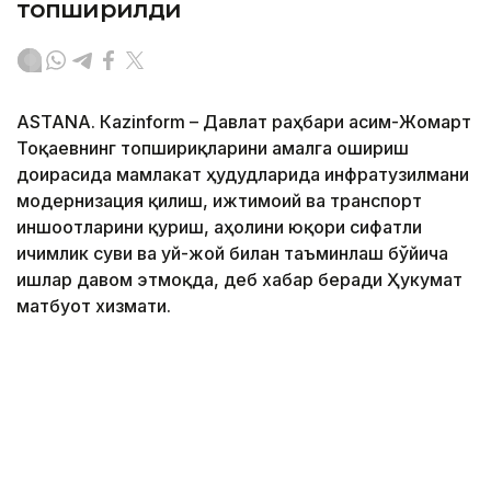
топширилди
ASTANА. Кazinform – Давлат раҳбари Қасим-Жомарт
Тоқаевнинг топшириқларини амалга ошириш
доирасида мамлакат ҳудудларида инфратузилмани
модернизация қилиш, ижтимоий ва транспорт
иншоотларини қуриш, аҳолини юқори сифатли
ичимлик суви ва уй-жой билан таъминлаш бўйича
ишлар давом этмоқда, деб хабар беради Ҳукумат
матбуот хизмати.