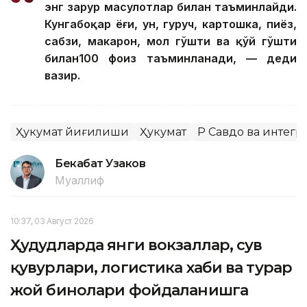
энг зарур маҳсулотлар билан таъминлайди.
Кунгабоқар ёғи, ун, гуруч, картошка, пиёз,
сабзи, макарон, мол гўшти ва қўй гўшти
билан100 фоиз таъминланади, — деди
вазир.
Ҳукумат йиғилиши
Ҳукумат
ҚР Савдо ва интег
Бекабат Узаков
Муаллиф
10:37, 03 Август 2026
Ҳудудларда янги вокзаллар, сув
қувурлари, логистика хаби ва турар
жой бинолари фойдаланишга