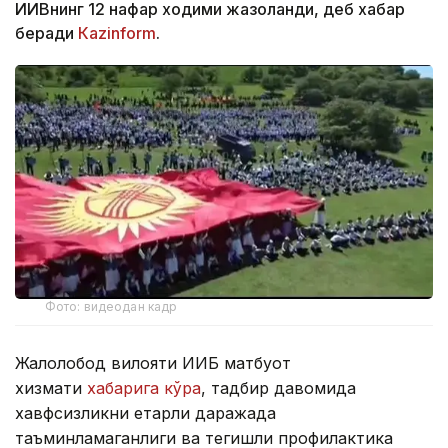
ИИВнинг 12 нафар ходими жазоланди, деб хабар
беради
Каzinform
.
Фото: видеодан кадр
Жалолобод вилояти ИИБ матбуот
хизмати
хабарига кўра
, тадбир давомида
хавфсизликни етарли даражада
таъминламаганлиги ва тегишли профилактика