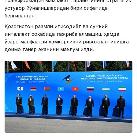
трансформация мамлакат тараққиётининг стратегик
устувор йўналишларидан бири сифатида
белгиланган.
Қозоғистон рақамли иқтисодиёт ва сунъий
интеллект соҳасида тажриба алмашиш ҳамда
ўзаро манфаатли ҳамкорликни ривожлантиришга
доимо тайёр эканини маълум қилди.