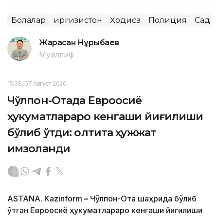
Болалар
Қирғизистон
Ҳодиса
Полиция
Сади
Жарасқан Нұрыбаев
Муаллиф
15:38, 07 Август 2026
Чўлпон-Отада Евроосиё
ҳукуматлараро кенгаши йиғилиши
бўлиб ўтди: олтита ҳужжат
имзоланди
ASTANA. Kazinform
–
Чўлпон-Ота шаҳрида бўлиб
ўтган Евроосиё ҳукуматлараро кенгаши йиғилиши