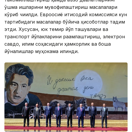
қўшма ишларини мувофиқлаштириш масалалари
кўриб чиқилди. Евроосиё иқтисодий комиссияси кун
тартибидаги масалалар бўйича ҳисоботлар тақдим
этди. Хусусан, юк темир йўл ташувлари ва
транспорт йўлакларини рақамлаштириш, электрон
савдо, иқлим соҳасидаги ҳамкорлик ва бошқа
йўналишлар муҳокама қилинди.