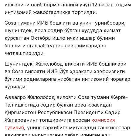
ишларини олиб бормаганлиги учун 12 нафар ходим
интизомий жавобгарликка тортилди.
Созақ тумани ИИБ бошлиғи ва унинг ўринбосари,
шунингдек, воқеа содир бўлган ҳудудда хизмат
кўрсатган Октябрь қишлоқ ички ишлар бўлими
бошлиғи эгаллаб турган лавозимларидан
четлаштирилди.
Шунингдек, Жалолобод вилояти ИИБ бошлиқлари
ва Созақ вилояти ИИБ Йўл ҳаракати хавфсизлиги
бўлими ходимларига нисбатан интизомий чоралар
кўрилди.
Аввалроқ Жалолобод вилояти Созақ тумани Жерге-
Тал қишлоғида содир бўлган воқеа юзасидан
Қирғизистон Республикаси Президенти Садир
Жапаровнинг топшириғига асосан
комиссия
тузилиб
, унинг таркибига мутасадди ташкилотлар
вакиллари киритилгани хабар қилинган эди.