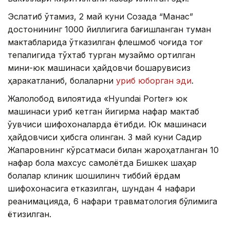
Эслатиб ўтамиз, 2 май куни Созақда “Манас”
достонининг 1000 йиллигига бағишланган туман
мактабларида ўтказилган флешмоб чоғида тоғ
тепалигида тўхтаб турган музқаймоқ ортилган
мини-юк машинаси ҳайдовчи бошқарувисиз
ҳаракатланиб, болаларни
уриб юборган эди
.
Жалолобод вилоятида «Hyundai Porter» юк
машинаси уриб кетган йигирма нафар мактаб
ўқувчиси шифохоналарда ётибди. Юк машинаси
ҳайдовчиси ҳибсга олинган. 3 май куни Садир
Жапаровнинг кўрсатмаси билан жароҳатланган 10
нафар бола махсус самолётда Бишкек шаҳар
болалар клиник шошилинч тиббий ёрдам
шифохонасига етказилган, шундан 4 нафари
реанимацияда, 6 нафари травматология бўлимига
ётқизилган.