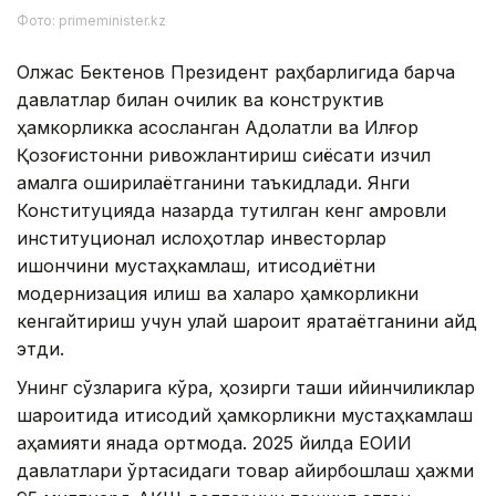
Фото: primeminister.kz
Олжас Бектенов Президент раҳбарлигида барча
давлатлар билан очиқлик ва конструктив
ҳамкорликка асосланган Адолатли ва Илғор
Қозоғистонни ривожлантириш сиёсати изчил
амалга оширилаётганини таъкидлади. Янги
Конституцияда назарда тутилган кенг қамровли
институционал ислоҳотлар инвесторлар
ишончини мустаҳкамлаш, иқтисодиётни
модернизация қилиш ва халқаро ҳамкорликни
кенгайтириш учун қулай шароит яратаётганини қайд
этди.
Унинг сўзларига кўра, ҳозирги ташқи қийинчиликлар
шароитида иқтисодий ҳамкорликни мустаҳкамлаш
аҳамияти янада ортмоқда. 2025 йилда ЕОИИ
давлатлари ўртасидаги товар айирбошлаш ҳажми