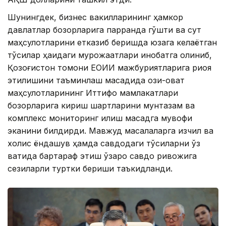
Шунингдек, бизнес вакилларининг ҳамкор
давлатлар бозорларига парранда гўшти ва сут
маҳсулотларини етказиб беришда юзага келаётган
тўсиқлар ҳақидаги мурожаатлари инобатга олиниб,
Қозоғистон томони ЕОИИ мажбуриятларига риоя
этилишини таъминлаш мақсадида озиқ-овқат
маҳсулотларининг Иттифоқ мамлакатлари
бозорларига кириш шартларини мунтазам ва
комплекс мониторинг қилиш мақсадга мувофиқ
эканини билдирди. Мавжуд масалаларга изчил ва
холис ёндашув ҳамда савдодаги тўсиқларни ўз
вақтида бартараф этиш ўзаро савдо ривожига
сезиларли туртки бериши таъкидланди.