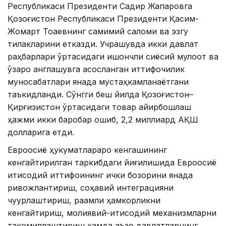
Республикаси Президенти Садир Жапаровга
Қозоғистон Республикаси Президенти Қасим-
Жомарт Тоқаевнинг самимий саломи ва эзгу
тилакларини етказди. Учрашувда икки давлат
раҳбарлари ўртасидаги ишончли сиёсий мулоқот ва
ўзаро англашувга асосланган иттифоқчилик
муносабатлари янада мустаҳкамланаётгани
таъкидланди. Сўнгги беш йилда Қозоғистон–
Қирғизистон ўртасидаги товар айирбошлаш
ҳажми икки баробар ошиб, 2,2 миллиард АҚШ
долларига етди.
Евроосиё ҳукуматлараро кенгашининг
кенгайтирилган таркибдаги йиғилишида Евроосиё
иқтисодий иттифоқининг ички бозорини янада
ривожлантириш, соҳавий интеграцияни
чуқурлаштириш, рақамли ҳамкорликни
кенгайтириш, молиявий-иқтисодий механизмларни
такомиллаштириш ҳамда аъзо давлатларнинг