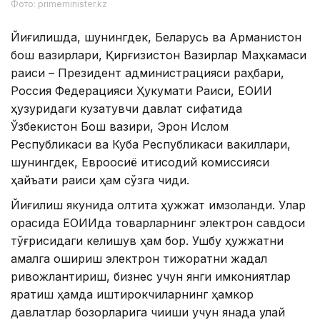
Фото: primeminister.kz
Йиғилишда, шунингдек, Беларусь ва Арманистон
бош вазирлари, Қирғизистон Вазирлар Маҳкамаси
раиси – Президент администрацияси раҳбари,
Россия Федерацияси Ҳукумати Раиси, ЕОИИ
ҳузуридаги кузатувчи давлат сифатида
Ўзбекистон Бош вазири, Эрон Ислом
Республикаси ва Куба Республикаси вакиллари,
шунингдек, Евроосиё иқтисодий комиссияси
ҳайъати раиси ҳам сўзга чиқди.
Йиғилиш якунида олтита ҳужжат имзоланди. Улар
орасида ЕОИИда товарларнинг электрон савдоси
тўғрисидаги келишув ҳам бор. Ушбу ҳужжатни
амалга ошириш электрон тижоратни жадал
ривожлантириш, бизнес учун янги имкониятлар
яратиш ҳамда иштирокчиларнинг ҳамкор
давлатлар бозорларига чиқиши учун янада қулай