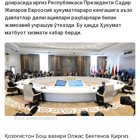
доирасида Қирғиз Республикаси Президенти Садир
Жапаров Евроосиё ҳукуматлараро кенгашига аъзо
давлатлар делегациялари раҳбарлари билан
жамоавий учрашув ўтказди. Бу ҳақда Ҳукумат
матбуот хизмати хабар берди.
Фото: primeminister.kz
Қозоғистон Бош вазири Олжас Бектенов Қирғиз