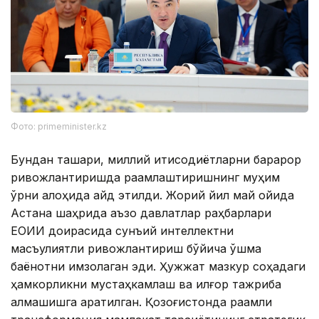
Фото: primeminister.kz
Бундан ташқари, миллий иқтисодиётларни барқарор
ривожлантиришда рақамлаштиришнинг муҳим
ўрни алоҳида қайд этилди. Жорий йил май ойида
Астана шаҳрида аъзо давлатлар раҳбарлари
ЕОИИ доирасида сунъий интеллектни
масъулиятли ривожлантириш бўйича қўшма
баёнотни имзолаган эди. Ҳужжат мазкур соҳадаги
ҳамкорликни мустаҳкамлаш ва илғор тажриба
алмашишга қаратилган. Қозоғистонда рақамли