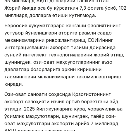
95 миллиард АҚШ долларини ташкил этган.
Жорий йилда эса бу кўрсаткич 7,3 фоизга ўсиб, 102
миллиард долларга етиши кутилмоқда.
Евроосиё ҳукуматлараро кенгаши фаолиятининг
устувор йўналишлари қаторига рақамли савдо
механизмларини ривожлантириш, ЕОИИнинг
интеграциялашган ахборот тизими доирасида
сунъий интеллект технологияларини жорий этиш,
шунингдек, озиқ-овқат маҳсулотларининг аъзо
давлатлар бозорларига эркин киришини
таъминловчи механизмларни такомиллаштириш
киради.
Озиқ-овқат саноати соҳасида Қозоғистоннинг
экспорт салоҳияти изчил ортиб бораётгани қайд
этилди. 2025 йил якунларига кўра, чорвачилик ва
ўсимлик маҳсулотлари, шунингдек, тайёр озиқ-
овқат маҳсулотлари экспорти қарийб 7 миллиард
АҚШ долларини ташкил этди.