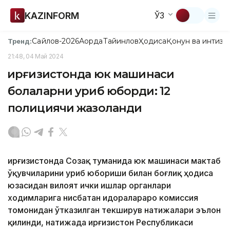
KAZINFORM
ЎЗ
Сайлов-2026
Ақорда
Тайинлов
Ҳодиса
Қонун ва интизо
Тренд:
21:48, 04 Май 2024
Қирғизистонда юк машинаси
болаларни уриб юборди: 12
полициячи жазоланди
Қирғизистонда Созақ туманида юк машинаси мактаб
ўқувчиларини уриб юбориши билан боғлиқ ҳодиса
юзасидан вилоят ички ишлар органлари
ходимларига нисбатан идоралараро комиссия
томонидан ўтказилган текширув натижалари эълон
қилинди, натижада Қирғизистон Республикаси