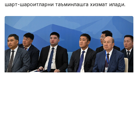
шарт-шароитларни таъминлашга хизмат қилади.
Фото: primeminister.kz
Шунингдек, Иттифоққа аъзо давлатларда илмий
унвонлар тўғрисидаги ҳужжатларни ўзаро тан
олиш ҳақидаги келишув ва ҳамкорликни янада
ривожлантиришга қаратилган бир қатор қарорлар