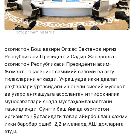
Фото: primeminister.kz
Қозоғистон Бош вазири Олжас Бектенов Қирғиз
Республикаси Президенти Садир Жапаровга
Қозоғистон Республикаси Президенти Қасим-
Жомарт Тоқаевнинг самимий саломи ва эзгу
тилакларини етказди. Учрашувда икки давлат
раҳбарлари ўртасидаги ишончли сиёсий мулоқот
ва ўзаро англашувга асосланган иттифоқчилик
муносабатлари янада мустаҳкамланаётгани
таъкидланди. Сўнгги беш йилда Қозоғистон–
Қирғизистон ўртасидаги товар айирбошлаш ҳажми
икки баробар ошиб, 2,2 миллиард АҚШ долларига
етди.