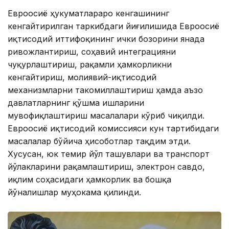
Евроосиё ҳукуматлараро кенгашининг
кенгайтирилган таркибдаги йиғилишида Евроосиё
иқтисодий иттифоқининг ички бозорини янада
ривожлантириш, соҳавий интеграцияни
чуқурлаштириш, рақамли ҳамкорликни
кенгайтириш, молиявий-иқтисодий
механизмларни такомиллаштириш ҳамда аъзо
давлатларнинг қўшма ишларини
мувофиқлаштириш масалалари кўриб чиқилди.
Евроосиё иқтисодий комиссияси кун тартибидаги
масалалар бўйича ҳисоботлар тақдим этди.
Хусусан, юк темир йўл ташувлари ва транспорт
йўлакларини рақамлаштириш, электрон савдо,
иқлим соҳасидаги ҳамкорлик ва бошқа
йўналишлар муҳокама қилинди.