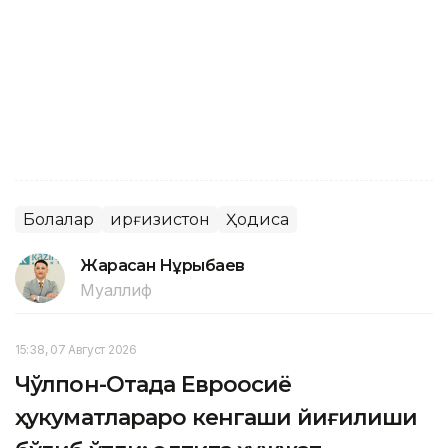
Болалар
Қирғизистон
Ҳодиса
Жарасқан Нұрыбаев
Муаллиф
15:38, 07 Август 2026
Чўлпон-Отада Евроосиё
ҳукуматлараро кенгаши йиғилиши