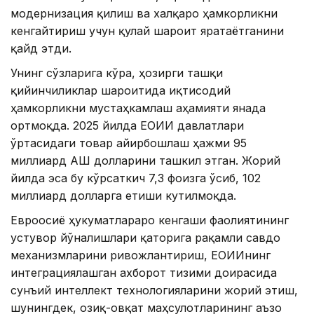
модернизация қилиш ва халқаро ҳамкорликни
кенгайтириш учун қулай шароит яратаётганини
қайд этди.
Унинг сўзларига кўра, ҳозирги ташқи
қийинчиликлар шароитида иқтисодий
ҳамкорликни мустаҳкамлаш аҳамияти янада
ортмоқда. 2025 йилда ЕОИИ давлатлари
ўртасидаги товар айирбошлаш ҳажми 95
миллиард АҚШ долларини ташкил этган. Жорий
йилда эса бу кўрсаткич 7,3 фоизга ўсиб, 102
миллиард долларга етиши кутилмоқда.
Евроосиё ҳукуматлараро кенгаши фаолиятининг
устувор йўналишлари қаторига рақамли савдо
механизмларини ривожлантириш, ЕОИИнинг
интеграциялашган ахборот тизими доирасида
сунъий интеллект технологияларини жорий этиш,
шунингдек, озиқ-овқат маҳсулотларининг аъзо