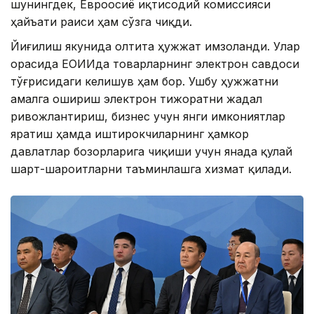
шунингдек, Евроосиё иқтисодий комиссияси
ҳайъати раиси ҳам сўзга чиқди.
Йиғилиш якунида олтита ҳужжат имзоланди. Улар
орасида ЕОИИда товарларнинг электрон савдоси
тўғрисидаги келишув ҳам бор. Ушбу ҳужжатни
амалга ошириш электрон тижоратни жадал
ривожлантириш, бизнес учун янги имкониятлар
яратиш ҳамда иштирокчиларнинг ҳамкор
давлатлар бозорларига чиқиши учун янада қулай
шарт-шароитларни таъминлашга хизмат қилади.