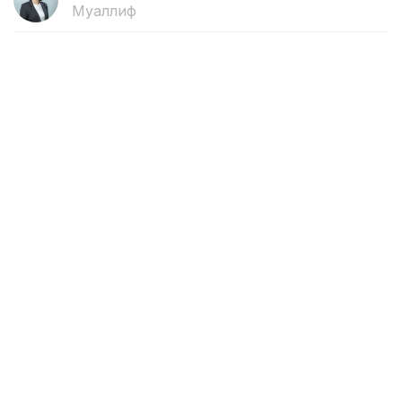
Муаллиф
15:39, 06 Август 2026
Қирғизистоннинг Хитой олдидаги
ташқи қарзи 1,4 млрд долларгача
камайди
ASTANА. Кazinform — Қирғизистоннинг Хитой
олдидаги ташқи қарзи 1,9 миллиард доллардан 1,4
миллиард долларгача қисқарди. Бу ҳақда Қирғиз
Республикаси Президенти администрацияси
раҳбари ҳамда Вазирлар Маҳкамаси раиси Адилбек
Қосималиев маълум қилди, деб хабар беради
Kabar
.