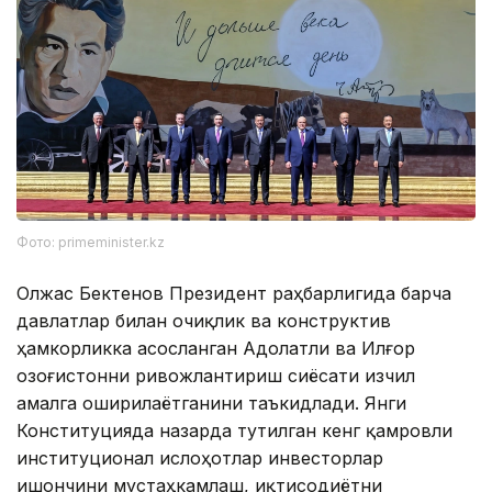
Фото: primeminister.kz
Олжас Бектенов Президент раҳбарлигида барча
давлатлар билан очиқлик ва конструктив
ҳамкорликка асосланган Адолатли ва Илғор
Қозоғистонни ривожлантириш сиёсати изчил
амалга оширилаётганини таъкидлади. Янги
Конституцияда назарда тутилган кенг қамровли
институционал ислоҳотлар инвесторлар
ишончини мустаҳкамлаш, иқтисодиётни