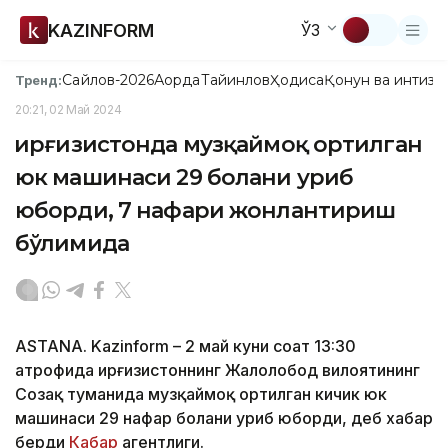
KAZINFORM
ЎЗ
Сайлов-2026
Ақорда
Тайинлов
Ҳодиса
Қонун ва интизо
Тренд:
20:21, 02 Май 2024
Қирғизистонда музқаймоқ ортилган
юк машинаси 29 болани уриб
юборди, 7 нафари жонлантириш
бўлимида
ASTANA. Kazinform – 2 май куни соат 13:30
атрофида Қирғизистоннинг Жалолобод вилоятининг
Созақ туманида музқаймоқ ортилган кичик юк
машинаси 29 нафар болани уриб юборди, деб хабар
берди
Кабар
агентлиги.