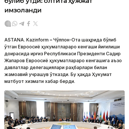
бўлиб ўтди: олтита ҳужжат
имзоланди
ASTANA. Kazinform
–
Чўлпон-Ота шаҳрида бўлиб
ўтган Евроосиё ҳукуматлараро кенгаши йиғилиши
доирасида Қирғиз Республикаси Президенти Садир
Жапаров Евроосиё ҳукуматлараро кенгашига аъзо
давлатлар делегациялари раҳбарлари билан
жамоавий учрашув ўтказди. Бу ҳақда Ҳукумат
матбуот хизмати хабар берди.