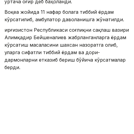
ўртача оғир деб баҳоланди.
Воқеа жойида 11 нафар болага тиббий ёрдам
кўрсатилиб, амбулатор даволанишга жўнатилди.
Қирғизистон Республикаси соғлиқни сақлаш вазири
Алимқадир Бейшеналиев жабрланганларга ёрдам
кўрсатиш масаласини шахсан назоратга олиб,
уларга сифатли тиббий ёрдам ва дори-
дармонларни етказиб бериш бўйича кўрсатмалар
берди.