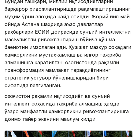
Бундан ташқари, миллий иқтисодиётларни
барқарор ривожлантиришда рақамлаштиришнинг
муҳим ўрни алоҳида қайд этилди. Жорий йил май
ойида Астана шаҳрида аъзо давлатлар
раҳбарлари ЕОИИ доирасида сунъий интеллектни
масъулиятли ривожлантириш бўйича қўшма
баёнотни имзолаган эди. Ҳужжат мазкур соҳадаги
ҳамкорликни мустаҳкамлаш ва илғор тажриба
алмашишга қаратилган. Қозоғистонда рақамли
трансформация мамлакат тараққиётининг
стратегик устувор йўналишларидан бири
сифатида белгиланган.
Қозоғистон рақамли иқтисодиёт ва сунъий
интеллект соҳасида тажриба алмашиш ҳамда
ўзаро манфаатли ҳамкорликни ривожлантиришга
доимо тайёр эканини маълум қилди.