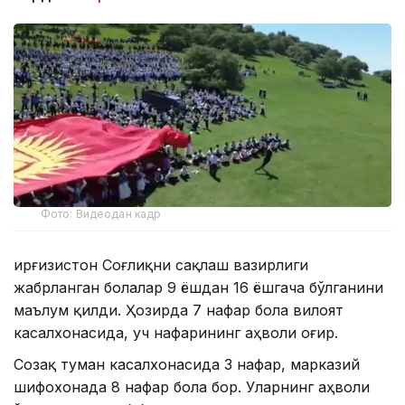
Фото: Видеодан кадр
Қирғизистон Соғлиқни сақлаш вазирлиги
жабрланган болалар 9 ёшдан 16 ёшгача бўлганини
маълум қилди. Ҳозирда 7 нафар бола вилоят
касалхонасида, уч нафарининг аҳволи оғир.
Созақ туман касалхонасида 3 нафар, марказий
шифохонада 8 нафар бола бор. Уларнинг аҳволи