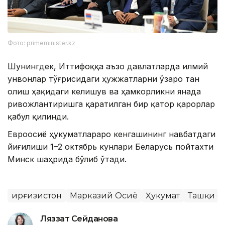
Фото: primeminister.kz
Шунингдек, Иттифоққа аъзо давлатларда илмий
унвонлар тўғрисидаги ҳужжатларни ўзаро тан
олиш ҳақидаги келишув ва ҳамкорликни янада
ривожлантиришга қаратилган бир қатор қарорлар
қабул қилинди.
Евроосиё ҳукуматлараро кенгашининг навбатдаги
йиғилиши 1–2 октябрь кунлари Беларусь пойтахти
Минск шаҳрида бўлиб ўтади.
Қирғизистон
Марказий Осиё
Ҳукумат
Ташқи с
Ляззат Сейданова