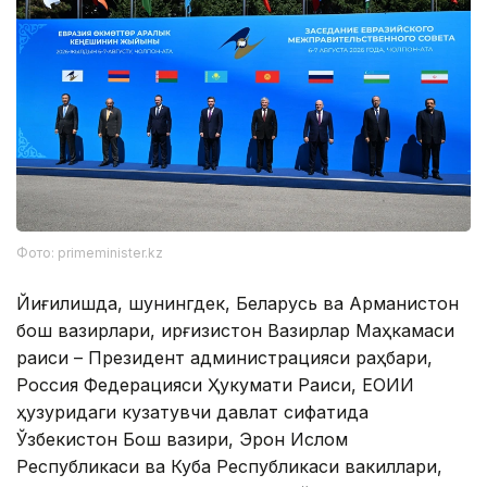
Фото: primeminister.kz
Йиғилишда, шунингдек, Беларусь ва Арманистон
бош вазирлари, Қирғизистон Вазирлар Маҳкамаси
раиси – Президент администрацияси раҳбари,
Россия Федерацияси Ҳукумати Раиси, ЕОИИ
ҳузуридаги кузатувчи давлат сифатида
Ўзбекистон Бош вазири, Эрон Ислом
Республикаси ва Куба Республикаси вакиллари,