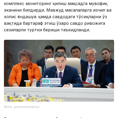
комплекс мониторинг қилиш мақсадга мувофиқ
эканини билдирди. Мавжуд масалаларга изчил ва
холис ёндашув ҳамда савдодаги тўсиқларни ўз
вақтида бартараф этиш ўзаро савдо ривожига
сезиларли туртки бериши таъкидланди.
Фото: primeminister.kz