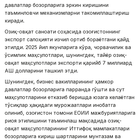
давлатлар бозорларига эркин киришини
таъминловчи механизмларни такомиллаштириш
киради.
Озиқ-овқат саноати соҳасида Қозоғистоннинг
экспорт салоҳияти изчил ортиб бораётгани қайд
этилди. 2025 йил якунларига кўра, чорвачилик ва
ўсимлик маҳсулотлари, шунингдек, тайёр озиқ-
овқат маҳсулотлари экспорти қарийб 7 миллиард
АҚШ долларини ташкил этди.
Шунингдек, бизнес вакилларининг ҳамкор
давлатлар бозорларига парранда гўшти ва сут
маҳсулотларини етказиб беришда юзага келаётган
тўсиқлар ҳақидаги мурожаатлари инобатга
олиниб, Қозоғистон томони ЕОИИ мажбуриятларига
риоя этилишини таъминлаш мақсадида озиқ-
овқат маҳсулотларининг Иттифоқ мамлакатлари
бозорларига кириш шартларини мунтазам ва