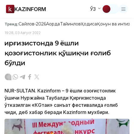
KAZINFORM
ЎЗ
Сайлов-2026
Ақорда
Тайинлов
Ҳодиса
Қонун ва интизо
Тренд:
19:28, 03 Август 2022
Қирғизистонда 9 ёшли
қозоғистонлик қўшиқчи ғолиб
бўлди
NUR-SULTAN. Кazinform – 9 ёшли қозоғистонлик
қўшиқчи Нуржайна Таубалди Қирғизистонда
ўтказилган «КGтаи» санъат фестивалида ғолиб
чиқди, деб хабар беради Kazinform мухбири.