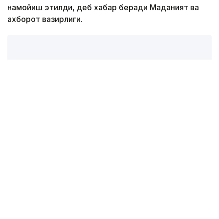
намойиш этилди, деб хабар беради Маданият ва
ахборот вазирлиги.
Фото: Маданият ва ахборот вазирлиги
Астанадаги Qazaq Creative Hubда Криетив
саноатни ривожлантириш жамғармаси томонидан
амалга оширилаётган Creative Aimaq республика