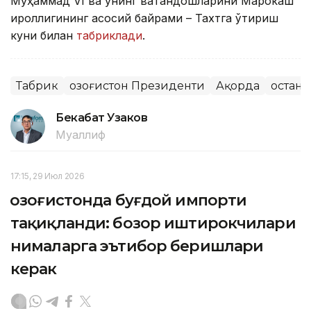
Муҳаммад VI ва унинг ватандошларини Марокаш
қироллигининг асосий байрами – Тахтга ўтириш
куни билан
табриклади
.
Табрик
Қозоғистон Президенти
Ақорда
Қостан
Бекабат Узаков
Муаллиф
17:15, 29 Июл 2026
Қозоғистонда буғдой импорти
тақиқланди: бозор иштирокчилари
нималарга эътибор беришлари
керак