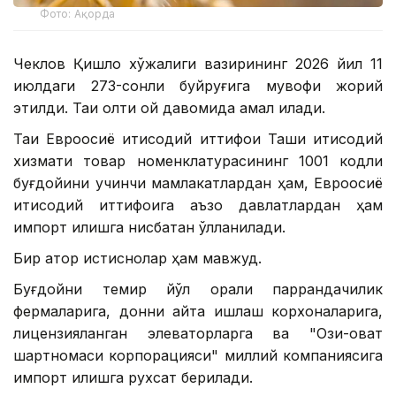
Фото: Ақорда
Чеклов Қишлоқ хўжалиги вазирининг 2026 йил 11
июлдаги 273-сонли буйруғига мувофиқ жорий
этилди. Тақиқ олти ой давомида амал қилади.
Тақиқ Евроосиё иқтисодий иттифоқи Ташқи иқтисодий
хизмати товар номенклатурасининг 1001 кодли
буғдойини учинчи мамлакатлардан ҳам, Евроосиё
иқтисодий иттифоқига аъзо давлатлардан ҳам
импорт қилишга нисбатан қўлланилади.
Бир қатор истиснолар ҳам мавжуд.
Буғдойни темир йўл орқали паррандачилик
фермаларига, донни қайта ишлаш корхоналарига,
лицензияланган элеваторларга ва "Озиқ-овқат
шартномаси корпорацияси" миллий компаниясига
импорт қилишга рухсат берилади.