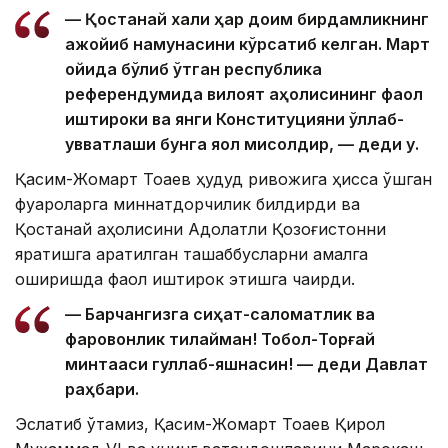
— Қостанай халқи ҳар доим бирдамликнинг
ажойиб намунасини кўрсатиб келган. Март
ойида бўлиб ўтган республика
референдумида вилоят аҳолисининг фаол
иштироки ва янги Конституцияни қўллаб-
қувватлаши бунга яққол мисолдир, — деди у.
Қасим-Жомарт Тоқаев ҳудуд ривожига ҳисса қўшган
фуқароларга миннатдорчилик билдирди ва
Қостанай аҳолисини Адолатли Қозоғистонни
яратишга қаратилган ташаббусларни амалга
оширишда фаол иштирок этишга чақирди.
— Барчангизга сиҳат-саломатлик ва
фаровонлик тилайман! Тобол-Торғай
минтақаси гуллаб-яшнасин! — деди Давлат
раҳбари.
Эслатиб ўтамиз, Қасим-Жомарт Тоқаев Қирол