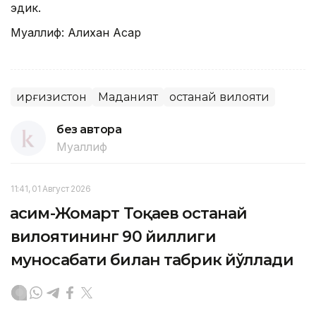
эдик.
Муаллиф: Алихан Асқар
Қирғизистон
Маданият
Қостанай вилояти
без автора
Муаллиф
11:41, 01 Август 2026
Қасим-Жомарт Тоқаев Қостанай
вилоятининг 90 йиллиги
муносабати билан табрик йўллади