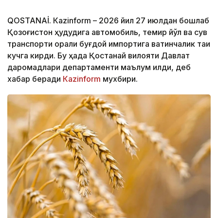
QOSTANAİ. Кazinform – 2026 йил 27 июлдан бошлаб
Қозоғистон ҳудудига автомобиль, темир йўл ва сув
транспорти орқали буғдой импортига вақтинчалик тақиқ
кучга кирди. Бу ҳақда Қостанай вилояти Давлат
даромадлари департаменти маълум қилди, деб
хабар беради
Кazinform
мухбири.