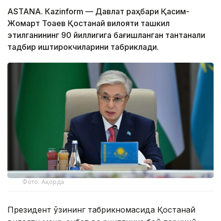
ASTANА. Кazinform — Давлат раҳбари Қасим-
Жомарт Тоқаев Қостанай вилояти ташкил
этилганининг 90 йиллигига бағишланган тантанали
тадбир иштирокчиларини табриклади.
Фото: Ақорда
Президент ўзининг табрикномасида Қостанай