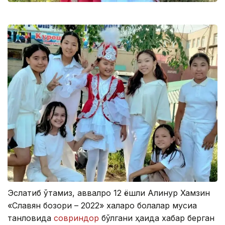
Эслатиб ўтамиз, аввалроқ 12 ёшли Алинур Хамзин
«Славян бозори – 2022» халқаро болалар мусиқа
танловида
совриндор
бўлгани ҳақида хабар берган