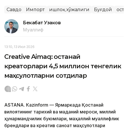
Савдо
Импорт
Қишлоқ хўжалиги
Буғдой
Қост
Бекабат Узаков
Муаллиф
13:10, 13 Июл 2026
Creative Aimaq: Қостанай
креаторлари 4,5 миллион тенгелик
маҳсулотларни сотдилар
ASTANА. Кazinform — Ярмаркада Қостанай
вилоятининг тарихий ва маданий мероси, миллий
ҳунармандчилик буюмлари, маҳаллий муаллифлик
брендлари ва креатив саноат маҳсулотлари