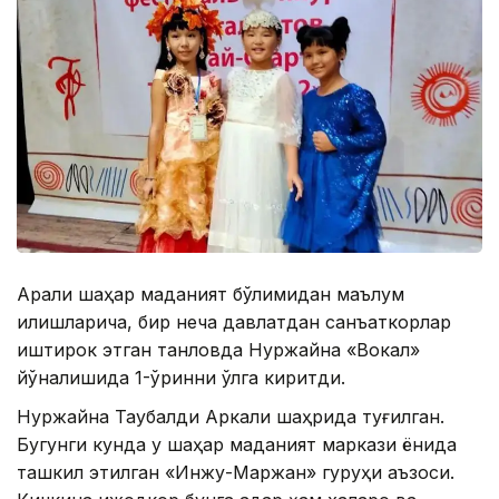
Арқалиқ шаҳар маданият бўлимидан маълум
қилишларича, бир неча давлатдан санъаткорлар
иштирок этган танловда Нуржайна «Вокал»
йўналишида 1-ўринни қўлга киритди.
Нуржайна Таубалди Аркалиқ шаҳрида туғилган.
Бугунги кунда у шаҳар маданият маркази ёнида
ташкил этилган «Инжу-Маржан» гуруҳи аъзоси.