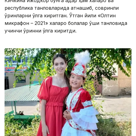
Кичкина ижодкор бунга қадар ҳам халқаро ва
республика танловларида қатнашиб, совринли
ўринларни қўлга киритган. Ўтган йили «Олтин
микрафон – 2021» халқаро болалар қўшиқ танловида
учинчи ўринни қўлга киритди.