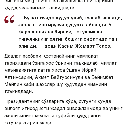
вилояти меҳр-оқибат ва аҳилликка бой тарихий
ҳудуд эканлигини таъкидлади.
— Бу вақт ичида ҳудуд ўсиб, гуллаб-яшнади,
ғалла етиштирувчи ҳудудга айланди. У
фаровонлик ва бирлик, тотувлик ва
тинчликнинг олтин бешиги сифатида тан
олинди, — деди Қасим-Жомарт Тоқаев.
Давлат раҳбари Қостанайнинг мамлакат
тарихидаги ўзига хос ўрнини таъкидлаб, миллат
маънавиятига катта ҳисса қўшган Ибрай
Алтинсарин, Ахмет ​​Байтурсинули ва Бейимбет
Майлин каби шахслар шу ҳудуддан чиққанини
таъкидлади.
Президентнинг сўзларига кўра, бугунги кунда
вилоят иқтисодиёти жадал ривожланмоқда ва унинг
аҳолисининг меҳнати туфайли ҳудуд янги
ютуқларга эришмоқда.