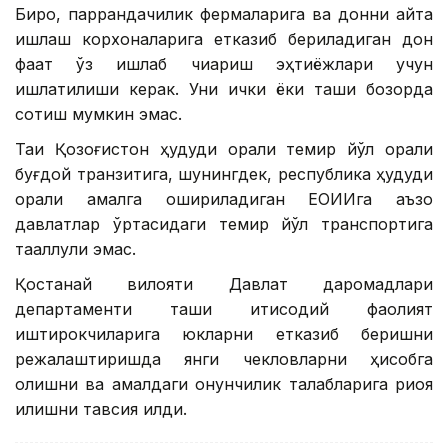
Бироқ, паррандачилик фермаларига ва донни қайта
ишлаш корхоналарига етказиб бериладиган дон
фақат ўз ишлаб чиқариш эҳтиёжлари учун
ишлатилиши керак. Уни ички ёки ташқи бозорда
сотиш мумкин эмас.
Тақиқ Қозоғистон ҳудуди орқали темир йўл орқали
буғдой транзитига, шунингдек, республика ҳудуди
орқали амалга ошириладиган ЕОИИга аъзо
давлатлар ўртасидаги темир йўл транспортига
тааллуқли эмас.
Қостанай вилояти Давлат даромадлари
департаменти ташқи иқтисодий фаолият
иштирокчиларига юкларни етказиб беришни
режалаштиришда янги чекловларни ҳисобга
олишни ва амалдаги қонунчилик талабларига риоя
қилишни тавсия қилди.