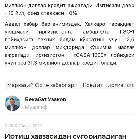
миллион доллар кредит ажратади. Имтиёзли давр
- 10 йил, фоиз ставкаси - 0%.
Аввал хабар берганимиздек, Халқаро тараққиёт
уюшмаси Қирғизистонга Қамбар-Ота ГЭС-1
лойиҳасига техник ёрдам кўрсатиш учун 13,6
миллион доллар миқдорида қўшимча маблағ
ажратади. Қирғизистон «CASA-1000» лойиҳаси
учун эса 31,3 миллион доллар кредит олади.
Марказий Осиё хабарлари
Кредит
Қирғизистон
Бекабат Узаков
Муаллиф
10:10, 06 Август 2026
Иртиш ҳавзасидан суғориладиган