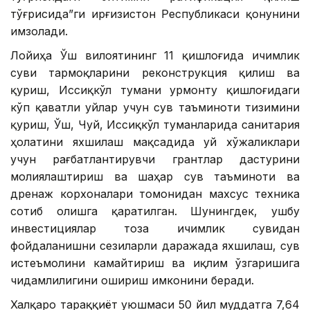
тўғрисида”ги Қирғизистон Республикаси қонунини
имзолади.
Лойиҳа Ўш вилоятининг 11 қишлоғида ичимлик
суви тармоқларини реконструкция қилиш ва
қуриш, Иссиқкўл тумани Қурмонту қишлоғидаги
кўп қаватли уйлар учун сув таъминоти тизимини
қуриш, Ўш, Чуй, Иссиқкўл туманларида санитария
ҳолатини яхшилаш мақсадида уй хўжаликлари
учун рағбатлантирувчи грантлар дастурини
молиялаштириш ва шаҳар сув таъминоти ва
дренаж корхоналари томонидан махсус техника
сотиб олишга қаратилган. Шунингдек, ушбу
инвестициялар тоза ичимлик сувидан
фойдаланишни сезиларли даражада яхшилаш, сув
истеъмолини камайтириш ва иқлим ўзгаришига
чидамлилигини ошириш имконини беради.
Халқаро тараққиёт уюшмаси 50 йил муддатга 7,64