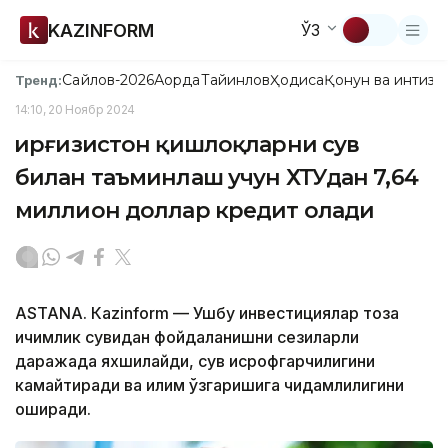
KAZINFORM
ЎЗ
Сайлов-2026
Ақорда
Тайинлов
Ҳодиса
Қонун ва интизо
Тренд:
14:10, 20 Ноябр 2024
Қирғизистон қишлоқларни сув
билан таъминлаш учун ХТУдан 7,64
миллион доллар кредит олади
ASTANА. Кazinform — Ушбу инвестициялар тоза
ичимлик сувидан фойдаланишни сезиларли
даражада яхшилайди, сув исрофгарчилигини
камайтиради ва иқлим ўзгаришига чидамлилигини
оширади.