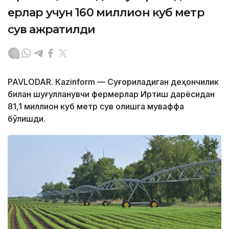
ерлар учун 160 миллион куб метр
сув ажратилди
PAVLODAR. Кazinform — Суғориладиган деҳқончилик
билан шуғулланувчи фермерлар Иртиш дарёсидан
81,1 миллион куб метр сув олишга муваффақ
бўлишди.