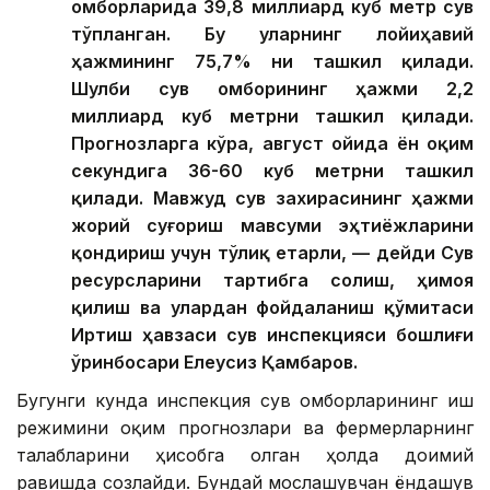
омборларида 39,8 миллиард куб метр сув
тўпланган. Бу уларнинг лойиҳавий
ҳажмининг 75,7% ни ташкил қилади.
Шулби сув омборининг ҳажми 2,2
миллиард куб метрни ташкил қилади.
Прогнозларга кўра, август ойида ён оқим
секундига 36-60 куб метрни ташкил
қилади. Мавжуд сув захирасининг ҳажми
жорий суғориш мавсуми эҳтиёжларини
қондириш учун тўлиқ етарли, — дейди Сув
ресурсларини тартибга солиш, ҳимоя
қилиш ва улардан фойдаланиш қўмитаси
Иртиш ҳавзаси сув инспекцияси бошлиғи
ўринбосари Елеусиз Қамбаров.
Бугунги кунда инспекция сув омборларининг иш
режимини оқим прогнозлари ва фермерларнинг
талабларини ҳисобга олган ҳолда доимий
равишда созлайди. Бундай мослашувчан ёндашув