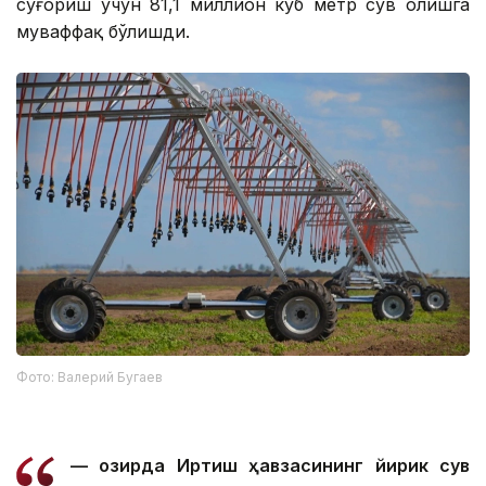
суғориш учун 81,1 миллион куб метр сув олишга
муваффақ бўлишди.
Фото: Валерий Бугаев
— Ҳозирда Иртиш ҳавзасининг йирик сув