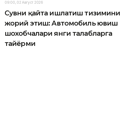
09:00, 02 Август 2026
Сувни қайта ишлатиш тизимини
жорий этиш: Автомобиль ювиш
шохобчалари янги талабларга
тайёрми
ASTANА. Кazinform – Мамлакатда сув танқислиги энг
долзарб муаммолардан бирига айланиб бормоқда.
Шунинг учун янги Сув кодекси корхоналарни сувни
қайта ишлатиш тизимига босқичма-босқич ўтказишни
назарда тутади. Улар орасида автомобиль ювиш
шохобчалари етакчи ўринда туради. Бу бизнес янги
талабни бажаришга тайёрми? Бу қанча туради ва
давлат қандай ёрдам кўрсатади?
Кazinform
мухбири
тадбиркорларнинг тайёргарлиги ва масаланинг