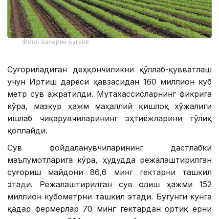
Фото: Валерий Бугаев
Суғориладиган деҳқончиликни қўллаб-қувватлаш
учун Иртиш дарёси ҳавзасидан 160 миллион куб
метр сув ажратилди. Мутахассисларнинг фикрига
кўра, мазкур ҳажм маҳаллий қишлоқ хўжалиги
ишлаб чиқарувчиларининг эҳтиёжларини тўлиқ
қоплайди.
Сув фойдаланувчиларининг дастлабки
маълумотларига кўра, ҳудудда режалаштирилган
суғориш майдони 86,6 минг гектарни ташкил
этади. Режалаштирилган сув олиш ҳажми 152
миллион кубометрни ташкил этади. Бугунги кунга
қадар фермерлар 70 минг гектардан ортиқ ерни