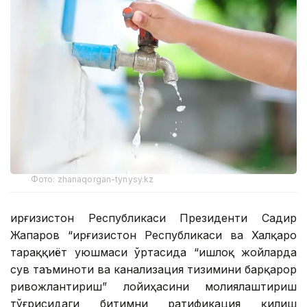
Фото: zhanaqorgan-tynysy.kz
Қирғизистон Республикаси Президенти Садир
Жапаров “Қирғизистон Республикаси ва Халқаро
тараққиёт уюшмаси ўртасида “Қишлоқ жойларда
сув таъминоти ва канализация тизимини барқарор
ривожлантириш” лойиҳасини молиялаштириш
тўғрисидаги битимни ратификация қилиш