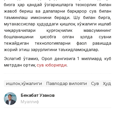
бизга ҳар қандай ўзгаришларга тезкорлик билан
жавоб бериш ва далаларни барқарор сув билан
таъминлаш имконини беради. Шу билан бирга,
мутахассислар ҳудуддаги қишлоқ хўжалиги ишлаб
чиқарувчилари қурғоқчилик мавсумининг
бошланишини ҳисобга олган ҳолда сувни
тежайдиган технологияларни фаол равишда
жорий этиш зарурлигини таъкидламоқдалар.
Эслатиб ўтамиз, Орол денгизига 1 миллиард куб
метрдан ортиқ
сув юборилди
.
Қишлоқ хўжалиги
Павлодар вилояти
Сув
Ҳуду
Бекабат Узаков
Муаллиф