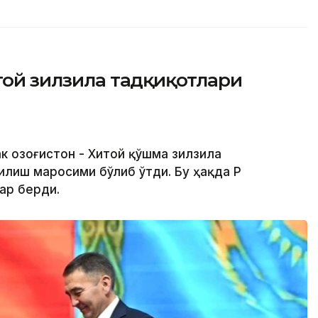
итой зилзила тадқиқотлари
к Қозоғистон - Хитой қўшма зилзила
лиш маросими бўлиб ўтди. Бу ҳақда ҚР
ар берди.