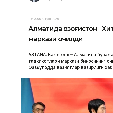
12:40, 09 Август 2026
Алматида Қозоғистон - Х
маркази очилди
ASTANА. Кazinform – Алматида бўлажа
тадқиқотлари маркази биносининг очи
Фавқулодда вазиятлар вазирлиги хаб