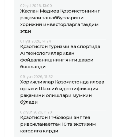
02 iyul 2026, 13:00
Жаслан Мадиев Қозоғистоннинг
рақамли ташаббусларини
хорижий инвесторларга тақдим
этди
01 iyul 2026, 14:24
Қозоғистон туризми ва спортида
AI технологияларидан
фойдаланишнинг янги даври
бошланди
09 iyun 2026, 15:32
Хорижликлар Қозоғистонда илова
орқали Шахсий идентификация
рақамини олишлари мумкин
бўлади
02 iyun 2026, 11:20
Қозоғистон IT-бозори энг тез
ривожланаётган 10 та экотизим
қаторига кирди