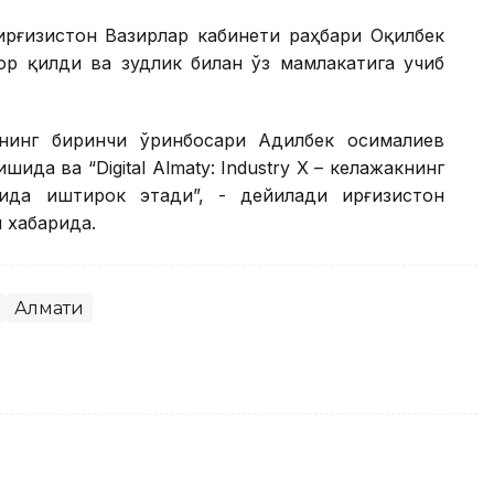
ирғизистон Вазирлар кабинети раҳбари Оқилбек
р қилди ва зудлик билан ўз мамлакатига учиб
ининг биринчи ўринбосари Адилбек Қосималиев
да ва “Digital Almaty: Industry Х – келажакнинг
да иштирок этади”, - дейилади Қирғизистон
 хабарида.
Алмати