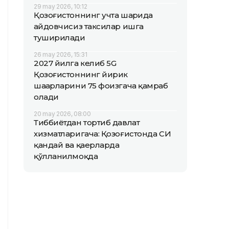
29 may 2026, 10:12
Қозоғистоннинг учта шаҳрида
ҳайдовчисиз таксилар ишга
туширилади
26 may 2026, 15:31
2027 йилга келиб 5G
Қозоғистоннинг йирик
шаҳарларини 75 фоизгача қамраб
олади
20 may 2026, 08:00
Тиббиётдан тортиб давлат
хизматларигача: Қозоғистонда СИ
қандай ва қаерларда
қўлланилмоқда