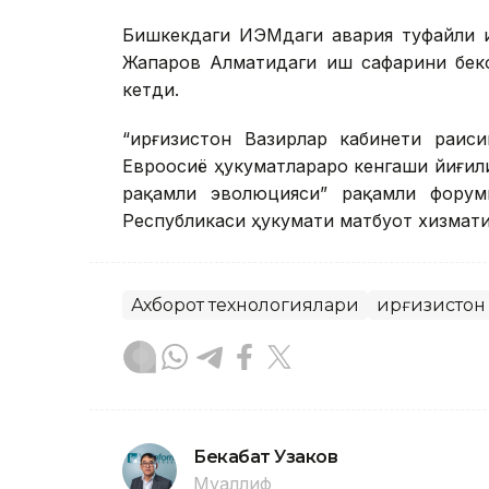
Бишкекдаги ИЭМдаги авария туфайли Қ
Жапаров Алматидаги иш сафарини беко
кетди.
“Қирғизистон Вазирлар кабинети раис
Евроосиё ҳукуматлараро кенгаши йиғилиши
рақамли эволюцияси” рақамли форуми
Республикаси ҳукумати матбуот хизмати
Ахборот технологиялари
Қирғизистон
Бекабат Узаков
Муаллиф