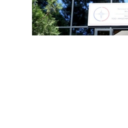
Фото: Фавқулодда вазиятлар вазирлиги