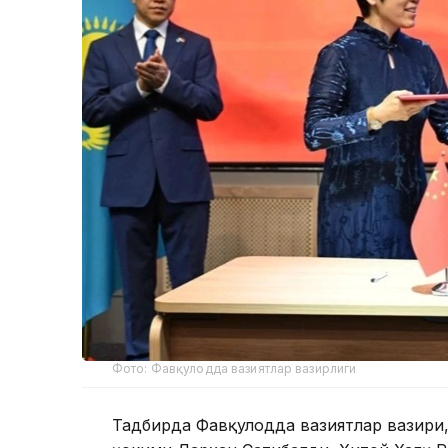
Фото: Фавқулодда вазиятлар вазирлиги
Тадбирда Фавқулодда вазиятлар вазири,