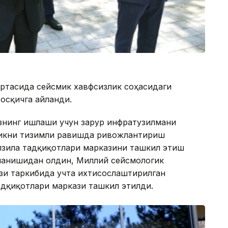
ўртасида сейсмик хавфсизлик соҳасидаги
осқичга айланди.
азнинг ишлаши учун зарур инфратузилмани
ликни тизимли равишда ривожлантириш
илзила тадқиқотлари марказини ташкил этиш
ланишидан олдин, Миллий сейсмологик
зи таркибида учта ихтисослаштирилган
тадқиқотлари маркази ташкил этилди.