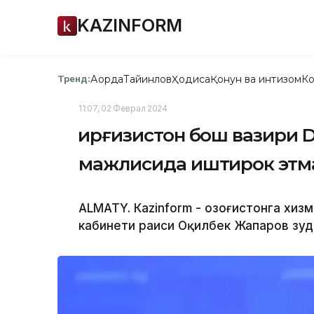
KAZINFORM
Ақорда
Тайинлов
Ҳодиса
Қонун ва интизом
Ко
Тренд:
11:07, 02 Феврал 2024
Қирғизистон бош вазири D
мажлисида иштирок этм
ALMATY. Кazinform - Қозоғистонга хиз
кабинети раиси Оқилбек Жапаров зуд