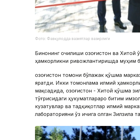
Фото: Фавқулодда вазиятлар вазирлиги
Бинонинг очилиши Қозоғистон ва Хитой 
ҳамкорликни ривожлантиришда муҳим б
Қозоғистон томони бўлажак қўшма марк
яратди. Икки томонлама илмий ҳамкор
мақсадида, Қозоғистон - Хитой қўшма з
тўғрисидаги ҳукуматлараро битим имзо
кузатувлар ва тадқиқотлар илмий марка
лабораторияни ўз ичига олган Зилзила 