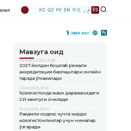
KZ
QZ
РУ
EN
中文
ق ز
ЎЗ
аҳлил
Мавзуга оид
08 avgust 2026, 10:36
2027 йилдан бошлаб режали
аккредитация баҳолашлари онлайн
тарзда ўтказилади
22 iyul 2026, 10:10
Қозоғистонда жаҳон даражасидаги
СИ кампуси очилади
15 iyul 2026, 08:00
Рақамли кодекс кучга кирди:
қозоғистонликлар учун нималар
ўзгаради