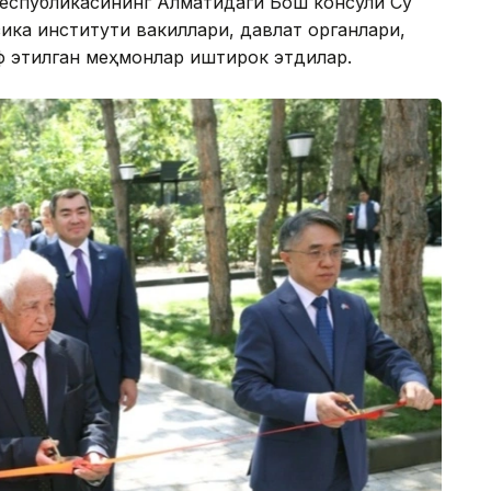
Республикасининг Алматидаги Бош консули Су
ка институти вакиллари, давлат органлари,
ф этилган меҳмонлар иштирок этдилар.