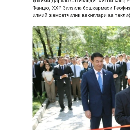
ҳокими Дархан Сатибалди, Хитой Халқ 
Фанцю, ХХР Зилзила бошқармаси Геофизи
илмий жамоатчилик вакиллари ва такли