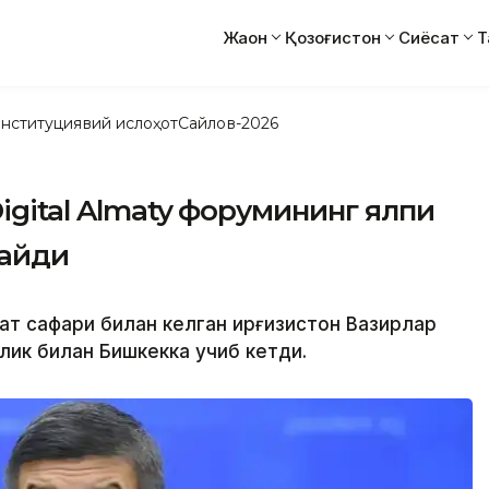
Жаҳон
Қозоғистон
Сиёсат
Т
нституциявий ислоҳот
Сайлов-2026
igital Almaty форумининг ялпи
айди
мат сафари билан келган Қирғизистон Вазирлар
лик билан Бишкекка учиб кетди.