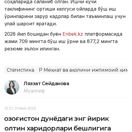
соҳаларида сақланиб қолган. Ишчи кучи
таклифининг ортиши келгуси ойларда бўш иш
ўринларини зарур кадрлар билан таъминлаш учун
қулай шароит яратади.
2026 йил бошидан буён
Enbek.kz
платформасида
жами 709 мингта бўш иш ўрни ва 877,2 мингта
резюме эълон қилинган.
Статистика
ҚР Меҳнат ва аҳолини ижтимоий ҳим
Ляззат Сейданова
Муаллиф
12:37, 31 Июл 2026
Қозоғистон дунёдаги энг йирик
олтин харидорлари бешлигига