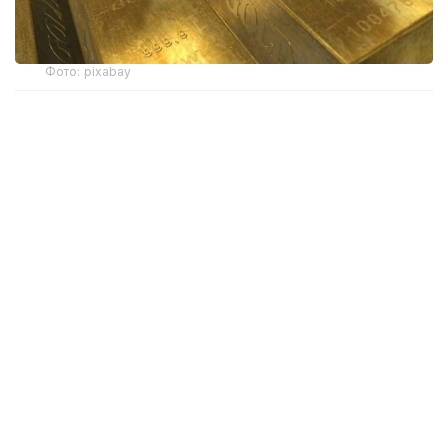
Фото: pixabay
Бу даврда Қозоғистон Миллий банки
мамлакатнинг олтин захираларини 15 тоннага
оширди.
Польша олтин сотиб олиш бўйича марказий
банклар орасида биринчи ўринни эгаллади ва
2026 йилнинг иккинчи чорагида захираларини 51
тоннага оширди.
Хитой — 33 тонна, Ўзбекистон — 16 тонна ва
Қозоғистон 15 тонна олтин сотиб олди. Иордания
ва Чехия марказий банклари яна олти тонна сотиб
олди.
Умуман олганда, бутун дунё бўйлаб марказий