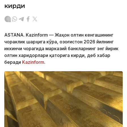
кирди
ASTANA. Kazinform — Жаҳон олтин кенгашининг
чораклик шарҳига кўра, Қозоғистон 2026 йилнинг
иккинчи чорагида марказий банкларнинг энг йирик
олтин харидорлари қаторига кирди, деб хабар
беради
Kazinform
.