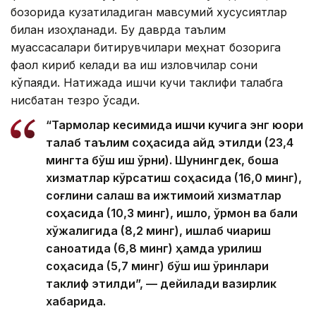
бозорида кузатиладиган мавсумий хусусиятлар
билан изоҳланади. Бу даврда таълим
муассасалари битирувчилари меҳнат бозорига
фаол кириб келади ва иш изловчилар сони
кўпаяди. Натижада ишчи кучи таклифи талабга
нисбатан тезроқ ўсади.
“Тармоқлар кесимида ишчи кучига энг юқори
талаб таълим соҳасида қайд этилди (23,4
мингта бўш иш ўрни). Шунингдек, бошқа
хизматлар кўрсатиш соҳасида (16,0 минг),
соғлиқни сақлаш ва ижтимоий хизматлар
соҳасида (10,3 минг), қишлоқ, ўрмон ва балиқ
хўжалигида (8,2 минг), ишлаб чиқариш
саноатида (6,8 минг) ҳамда қурилиш
соҳасида (5,7 минг) бўш иш ўринлари
таклиф этилди”, — дейилади вазирлик
хабарида.