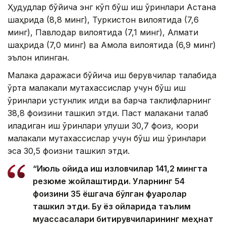
Ҳудудлар бўйича энг кўп бўш иш ўринлари Астана
шаҳрида (8,8 минг), Туркистон вилоятида (7,6
минг), Павлодар вилоятида (7,1 минг), Алмати
шаҳрида (7,0 минг) ва Ақмола вилоятида (6,9 минг)
эълон қилинган.
Малака даражаси бўйича иш берувчилар талабида
ўрта малакали мутахассислар учун бўш иш
ўринлари устунлик қилди ва барча таклифларнинг
38,8 фоизини ташкил этди. Паст малакани талаб
қиладиган иш ўринлари улуши 30,7 фоиз, юқори
малакали мутахассислар учун бўш иш ўринлари
эса 30,5 фоизни ташкил этди.
“Июль ойида иш изловчилар 141,2 мингта
резюме жойлаштирди. Уларнинг 54
фоизини 35 ёшгача бўлган фуқаролар
ташкил этди. Бу ёз ойларида таълим
муассасалари битирувчиларининг меҳнат