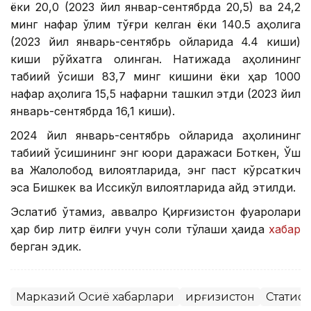
ёки 20,0 (2023 йил январ-сентябрда 20,5) ва 24,2
минг нафар ўлим тўғри келган ёки 140.5 аҳолига
(2023 йил январь-сентябрь ойларида 4.4 киши)
киши рўйхатга олинган. Натижада аҳолининг
табиий ўсиши 83,7 минг кишини ёки ҳар 1000
нафар аҳолига 15,5 нафарни ташкил этди (2023 йил
январь-сентябрда 16,1 киши).
2024 йил январь-сентябрь ойларида аҳолининг
табиий ўсишининг энг юқори даражаси Боткен, Ўш
ва Жалолобод вилоятларида, энг паст кўрсаткич
эса Бишкек ва Иссиқкўл вилоятларида қайд этилди.
Эслатиб ўтамиз, аввалроқ Қирғизистон фуқаролари
ҳар бир литр ёқилғи учун солиқ тўлаши ҳақида
хабар
берган эдик.
Марказий Осиё хабарлари
Қирғизистон
Статис