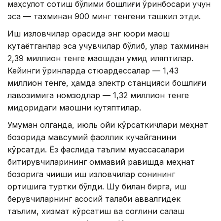
маҳсулот сотиш бўлими бошлиғи ўринбосари учун
эса — тахминан 900 минг тенгени ташкил этди.
Иш изловчилар орасида энг юқори маош
кутаётганлар эса учувчилар бўлиб, улар тахминан
2,39 миллион тенге маошдан умид қиляптилар.
Кейинги ўринларда стюардессалар — 1,43
миллион тенге, ҳамда электр станцияси бошлиғи
лавозимига номзодлар — 1,32 миллион тенге
миқдоридаги маошни кутяптилар.
Умуман олганда, июль ойи кўрсаткичлари меҳнат
бозорида мавсумий фаоллик кучайганини
кўрсатди. Ёз фаслида таълим муассасалари
битирувчиларининг оммавий равишда меҳнат
бозорига чиқиши иш изловчилар сонининг
ортишига туртки бўлди. Шу билан бирга, иш
берувчиларнинг асосий талаби аввалгидек
таълим, хизмат кўрсатиш ва соғлиқни сақлаш