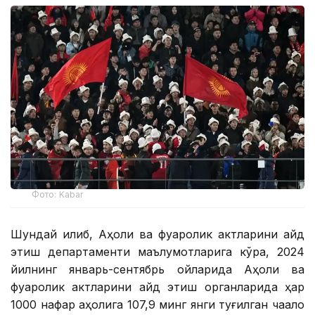
Фото: Kabar
Шундай қилиб, Аҳоли ва фуқаролик актларини қайд
этиш департаменти маълумотларига кўра, 2024
йилнинг январь-сентябрь ойларида Аҳоли ва
фуқаролик актларини қайд этиш органларида ҳар
1000 нафар аҳолига 107,9 минг янги туғилган чақалоқ