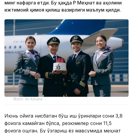
минг нафарга етди. Бу ҳақда ҚР Меҳнат ва аҳолини
ижтимоий ҳимоя қилиш вазирлиги маълум қилди.
Фото: Air Astana
Июнь ойига нисбатан бўш иш ўринлари сони 3,8
фоизга камайган бўлса, резюмелер сони 11,5
фоизга ошган. Бу ўзгариш ёз мавсумида меҳнат