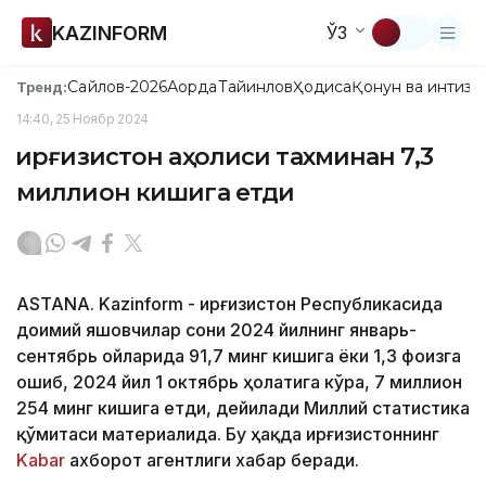
KAZINFORM
ЎЗ
Сайлов-2026
Ақорда
Тайинлов
Ҳодиса
Қонун ва интизо
Тренд:
14:40, 25 Ноябр 2024
Қирғизистон аҳолиси тахминан 7,3
миллион кишига етди
ASTANА. Kazinform - Қирғизистон Республикасида
доимий яшовчилар сони 2024 йилнинг январь-
сентябрь ойларида 91,7 минг кишига ёки 1,3 фоизга
ошиб, 2024 йил 1 октябрь ҳолатига кўра, 7 миллион
254 минг кишига етди, дейилади Миллий статистика
қўмитаси материалида. Бу ҳақда Қирғизистоннинг
Kabar
ахборот агентлиги хабар беради.