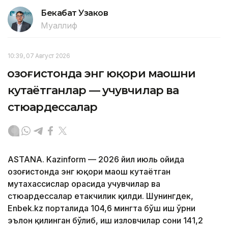
Бекабат Узаков
Муаллиф
10:39, 07 Август 2026
Қозоғистонда энг юқори маошни
кутаётганлар — учувчилар ва
стюардессалар
ASTANA. Kazinform — 2026 йил июль ойида
Қозоғистонда энг юқори маош кутаётган
мутахассислар орасида учувчилар ва
стюардессалар етакчилик қилди. Шунингдек,
Enbek.kz порталида 104,6 мингта бўш иш ўрни
эълон қилинган бўлиб, иш изловчилар сони 141,2