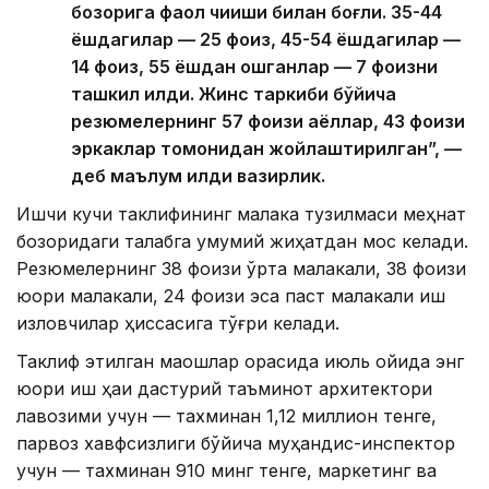
бозорига фаол чиқиши билан боғлиқ. 35-44
ёшдагилар — 25 фоиз, 45-54 ёшдагилар —
14 фоиз, 55 ёшдан ошганлар — 7 фоизни
ташкил қилди. Жинс таркиби бўйича
резюмелернинг 57 фоизи аёллар, 43 фоизи
эркаклар томонидан жойлаштирилган”, —
деб маълум қилди вазирлик.
Ишчи кучи таклифининг малака тузилмаси меҳнат
бозоридаги талабга умумий жиҳатдан мос келади.
Резюмелернинг 38 фоизи ўрта малакали, 38 фоизи
юқори малакали, 24 фоизи эса паст малакали иш
изловчилар ҳиссасига тўғри келади.
Таклиф этилган маошлар орасида июль ойида энг
юқори иш ҳақи дастурий таъминот архитектори
лавозими учун — тахминан 1,12 миллион тенге,
парвоз хавфсизлиги бўйича муҳандис-инспектор
учун — тахминан 910 минг тенге, маркетинг ва