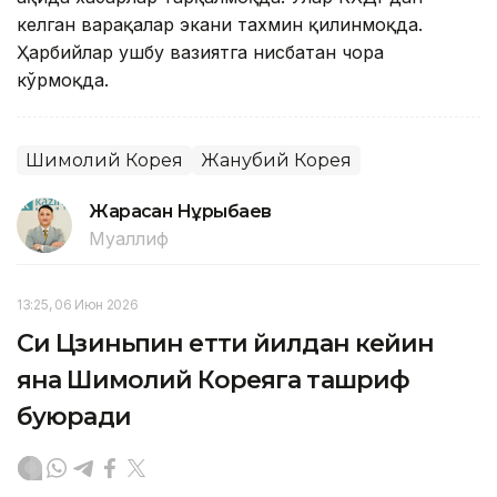
келган варақалар экани тахмин қилинмоқда.
Ҳарбийлар ушбу вазиятга нисбатан чора
кўрмоқда.
Шимолий Корея
Жанубий Корея
Жарасқан Нұрыбаев
Муаллиф
13:25, 06 Июн 2026
Си Цзиньпин етти йилдан кейин
яна Шимолий Кореяга ташриф
буюради