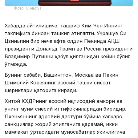
Фото: Синьхуа
Хабарда айтилишича, ташриф Ким Чен Иннинг
таклифига биноан ташкил этиляпти. Учрашув Си
Цзиньпин бир неча ҳафта олдин Пекинда АҚШ
президенти Дональд Трамп ва Россия президенти
Владимир Путинни қабул қилганидан кейин бўлиб
ўтмоқда.
Бунинг сабаби, Вашингтон, Москва ва Пекин
Шимолий Кореянинг асосий ташқи сиёсат
шериклари қаторига киради.
Хитой КХДРнинг асосий иқтисодий ҳамкори ва
унинг муҳим сиёсий иттифоқчиларидан биридир.
Пхеньяннинг ядровий дастури бўйича халқаро
санкциялар жорий этилганига қарамай, икки
мамлакат ўртасидаги муносабатлар яқинлигича