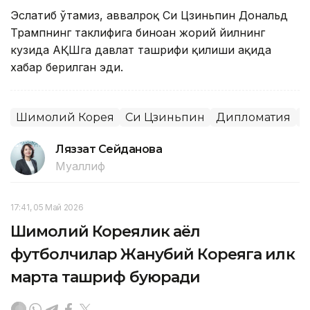
Эслатиб ўтамиз, аввалроқ Си Цзиньпин Дональд
Трампнинг таклифига биноан жорий йилнинг
кузида АҚШга давлат ташрифи қилиши ҳақида
хабар берилган эди.
Шимолий Корея
Си Цзиньпин
Дипломатия
Ж
Ляззат Сейданова
Муаллиф
17:41, 05 Май 2026
Шимолий Кореялик аёл
футболчилар Жанубий Кореяга илк
марта ташриф буюради