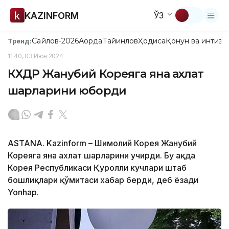
KAZINFORM
ЎЗ
Сайлов-2026
Ақорда
Тайинлов
Ҳодиса
Қонун ва интизо
Тренд:
11:40, 03 Июн 2024
КХДР Жанубий Кореяга яна ахлат
шарларини юборди
ASTANA. Kazinform – Шимолий Корея Жанубий
Кореяга яна ахлат шарларини учирди. Бу ҳақда
Корея Республикаси Қуролли кучлари штаб
бошлиқлари қўмитаси хабар берди, деб ёзади
Yonhap.