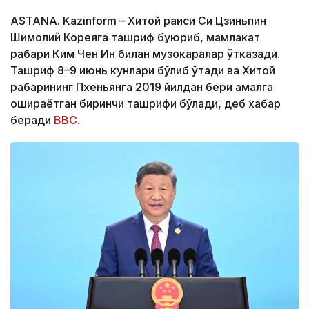
ASTANA. Kazinform – Хитой раиси Си Цзиньпин
Шимолий Кореяга ташриф буюриб, мамлакат
раҳбари Ким Чен Ин билан музокаралар ўтказади.
Ташриф 8–9 июнь кунлари бўлиб ўтади ва Хитой
раҳбарининг Пхеньянга 2019 йилдан бери амалга
ошираётган биринчи ташрифи бўлади, деб хабар
беради
BBC
.