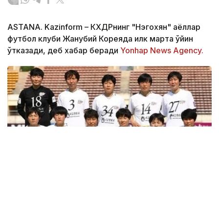
ASTANA. Kazinform – КХДРнинг "Нэгохян" аёллар
футбол клуби Жанубий Кореяда илк марта ўйин
ўтказади, деб хабар беради
Yonhap News Agency.
Фото: Yonhap