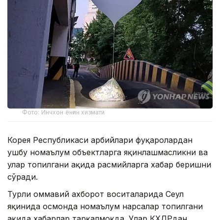
Фото: Инчхон ёнғин хизмати
Корея Республикаси ҳарбийлари фуқаролардан
ушбу номаълум объектларга яқинлашмасликни ва
улар топилгани ҳақида расмийларга хабар беришни
сўради.
Турли оммавий ахборот воситаларида Сеул
яқинида осмонда номаълум нарсалар топилгани
ҳақида хабарлар тарқалмоқда. Улар КХДРдан