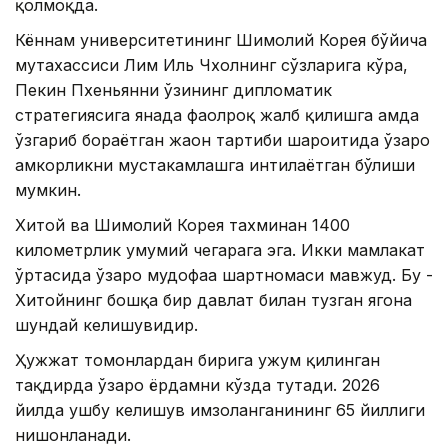
қолмоқда.
Кённам университетининг Шимолий Корея бўйича
мутахассиси Лим Иль Чхолнинг сўзларига кўра,
Пекин Пхеньянни ўзининг дипломатик
стратегиясига янада фаолроқ жалб қилишга ҳамда
ўзгариб бораётган жаҳон тартиби шароитида ўзаро
ҳамкорликни мустаҳкамлашга интилаётган бўлиши
мумкин.
Хитой ва Шимолий Корея тахминан 1400
километрлик умумий чегарага эга. Икки мамлакат
ўртасида ўзаро мудофаа шартномаси мавжуд. Бу -
Хитойнинг бошқа бир давлат билан тузган ягона
шундай келишувидир.
Ҳужжат томонлардан бирига ҳужум қилинган
тақдирда ўзаро ёрдамни кўзда тутади. 2026
йилда ушбу келишув имзоланганининг 65 йиллиги
нишонланади.