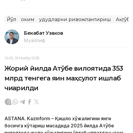
Йўл
Ҳоким
Ҳудудларни ривожлантириш
Ақтўбе
Бекабат Узаков
Муаллиф
12:45, 19 Ноябр 2025
Жорий йилда Ақтўбе вилоятида 353
млрд тенгега яқин маҳсулот ишлаб
чиқарилди
ASTANA. Kazinform – Қишлоқ хўжалигини янги
босқичга кўтариш мақсадида 2025 йилда Ақтўбе
вилоятида қишлоқ хўжалигини қўллаб-қувватлаш учун