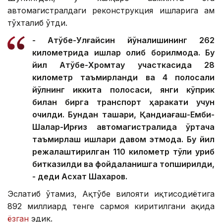
автомагистралдаги реконструкция ишларига ҳам
тўхталиб ўтди.
- Ақтўбе-Улғайсин йўналишининг 262
километрида ишлар олиб борилмоқда. Бу
йил Ақтўбе-Хромтау участкасида 28
километр таъмирланди ва 4 полосали
йўлнинг иккита полосаси, янги кўприк
билан бирга транспорт ҳаракати учун
очилди. Бундан ташқари, Қандиағаш-Емби-
Шалқар-Ирғиз автомагистралида ўртача
таъмирлаш ишлари давом этмоқда. Бу йил
режалаштирилган 110 километр тўлиқ қуриб
битказилди ва фойдаланишга топширилди,
- деди Асхат Шахаров.
Эслатиб ўтамиз, Ақтўбе вилояти иқтисодиётига
892 миллиард тенге сармоя киритилгани ҳақида
ёзган
эдик.