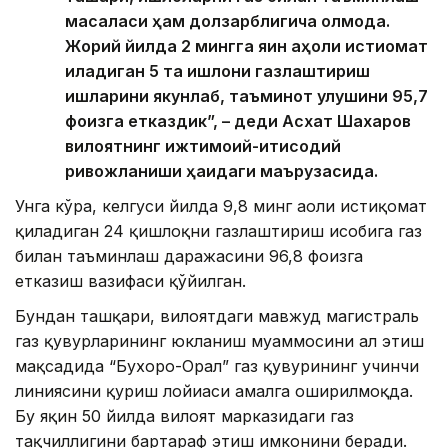
масаласи ҳам долзарблигича қолмоқда.
Жорий йилда 2 мингга яқин аҳоли истиқомат
қиладиган 5 та қишлоқни газлаштириш
ишларини якунлаб, таъминот улушини 95,7
фоизга етказдик”, – деди Асхат Шахаров
вилоятнинг ижтимоий-иқтисодий
ривожланиши ҳақидаги маърузасида.
Унга кўра, келгуси йилда 9,8 минг аҳоли истиқомат
қиладиган 24 қишлоқни газлаштириш ҳисобига газ
билан таъминлаш даражасини 96,8 фоизга
етказиш вазифаси қўйилган.
Бундан ташқари, вилоятдаги мавжуд магистраль
газ қувурларининг юкланиш муаммосини ҳал этиш
мақсадида “Бухоро-Орал” газ қувурининг учинчи
линиясини қуриш лойиҳаси амалга оширилмоқда.
Бу яқин 50 йилда вилоят марказидаги газ
тақчиллигини бартараф этиш имконини беради.