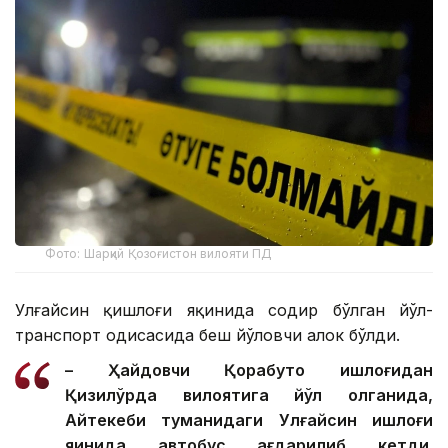
Фото: Шарқий Қозоғистон вилояти ПД
Улғайсин қишлоғи яқинида содир бўлган йўл-
транспорт ҳодисасида беш йўловчи ҳалок бўлди.
– Ҳайдовчи Қорабутоқ қишлоғидан
Қизилўрда вилоятига йўл олганида,
Айтекеби туманидаги Улғайсин қишлоғи
яқинида автобус ағдарилиб кетди.