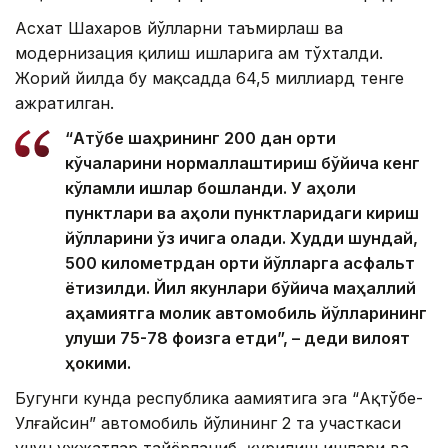
Асхат Шахаров йўлларни таъмирлаш ва
модернизация қилиш ишларига ҳам тўхталди.
Жорий йилда бу мақсадда 64,5 миллиард тенге
ажратилган.
“Ақтўбе шаҳрининг 200 дан ортиқ
кўчаларини нормаллаштириш бўйича кенг
кўламли ишлар бошланди. У аҳоли
пунктлари ва аҳоли пунктларидаги кириш
йўлларини ўз ичига олади. Худди шундай,
500 километрдан ортиқ йўлларга асфальт
ётқизилди. Йил якунлари бўйича маҳаллий
аҳамиятга молик автомобиль йўлларининг
улуши 75-78 фоизга етди”, – деди вилоят
ҳокими.
Бугунги кунда республика аҳамиятига эга “Ақтўбе-
Улғайсин” автомобиль йўлининг 2 та участкаси