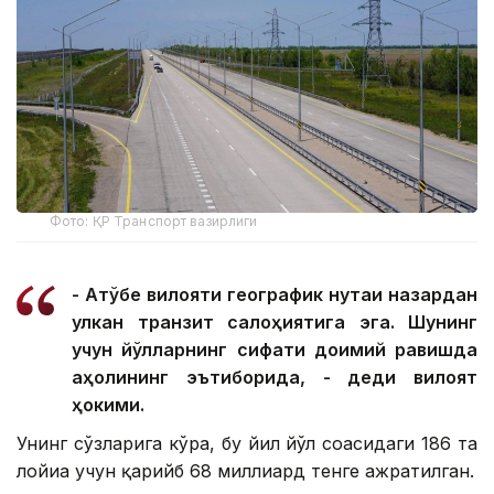
Фото: ҚР Транспорт вазирлиги
- Ақтўбе вилояти географик нуқтаи назардан
улкан транзит салоҳиятига эга. Шунинг
учун йўлларнинг сифати доимий равишда
аҳолининг эътиборида, - деди вилоят
ҳокими.
Унинг сўзларига кўра, бу йил йўл соҳасидаги 186 та
лойиҳа учун қарийб 68 миллиард тенге ажратилган.