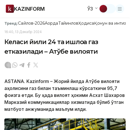
KAZINFORM
ЎЗ
Сайлов-2026
Ақорда
Тайинлов
Ҳодиса
Қонун ва интизо
Тренд:
16:40, 13 Декабр 2024
Келаси йили 24 та қишлоққа газ
етказилади – Ақтўбе вилояти
ASTANA. Kazinform – Жорий йилда Ақтўбе вилояти
аҳолисини газ билан таъминлаш кўрсаткичи 95,7
фоизга етди. Бу ҳақда вилоят ҳокими Асхат Шахаров
Марказий коммуникациялар хизматида бўлиб ўтган
матбуот анжуманида маълум қилди.