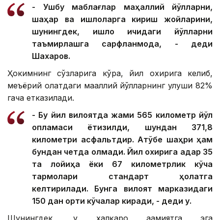
- Ушбу маблағлар маҳаллий йўлларни,
шаҳар ва қишлоқларга кириш жойларини,
шунингдек, қишлоқ ичидаги йўлларни
таъмирлашга сарфланмоқда, - деди
Шахаров.
Ҳокимнинг сўзларига кўра, йил охирига келиб,
меъёрий ҳолатдаги маҳаллий йўлларнинг улуши 82%
гача етказилади.
- Бу йил вилоятда жами 565 километр йўл
қопламаси ётқизилди, шундан 371,8
километри асфальтдир. Ақтўбе шаҳри ҳам
бундан четда қолмади. Йил охирига қадар 35
та лойиҳа ёки 67 километрлик кўча
тармоқлари стандарт ҳолатга
келтирилади. Бунга вилоят марказидаги
150 дан ортиқ кўчалар киради, - деди у.
Шунингдек, у халқаро аҳамиятга эга