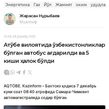
Энергетика
Газ
Йўл
Жамият
Ҳоким
Ҳудудла
Жарасқан Нұрыбаев
Муаллиф
10:48, 08 Декабр 2025
Ақтўбе вилоятида ўзбекистонликлар
бўлган автобус ағдарилди ва 5
киши ҳалок бўлди
AQTÖBE. Кazinform – Бахтсиз ҳодиса 7 декабрь
куни соат 08:40 атрофида Самара-Чимкент
автомагистралида содир бўлган.