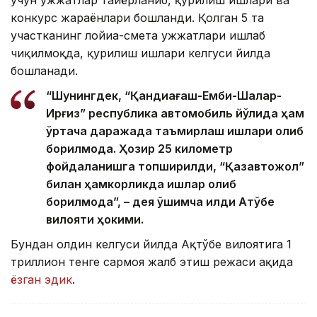
учун ҳужжатлар тайёрланиб, қурилиш ишлари ва
конкурс жараёнлари бошланди. Қолган 5 та
участканинг лойиҳа-смета ҳужжатлари ишлаб
чиқилмоқда, қурилиш ишлари келгуси йилда
бошланади.
“Шунингдек, “Қандиағаш-Емби-Шалқар-
Ирғиз” республика автомобиль йўлида ҳам
ўртача даражада таъмирлаш ишлари олиб
борилмоқда. Ҳозир 25 километр
фойдаланишга топширилди, “Қазавтожол”
билан ҳамкорликда ишлар олиб
борилмоқда”, – дея қўшимча қилди Ақтўбе
вилояти ҳокими.
Бундан олдин келгуси йилда Ақтўбе вилоятига 1
триллион тенге сармоя жалб этиш режаси ҳақида
ёзган эдик
.