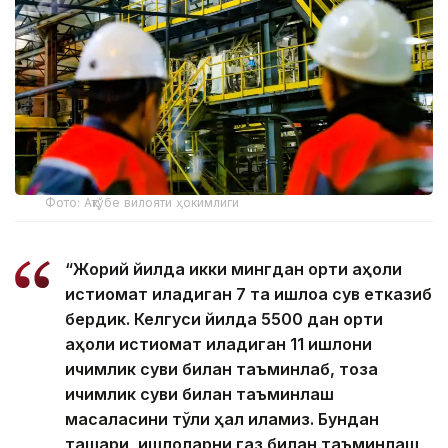
Фото: Ақтўбе вилояти ҳокимлиги
“Жорий йилда икки мингдан ортиқ аҳоли
истиқомат қиладиган 7 та қишлоққа сув етказиб
бердик. Келгуси йилда 5500 дан ортиқ
аҳоли истиқомат қиладиган 11 қишлоқни
ичимлик суви билан таъминлаб, тоза
ичимлик суви билан таъминлаш
масаласини тўлиқ ҳал қиламиз. Бундан
ташқари, қишлоқларни газ билан таъминлаш