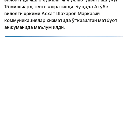
15 миллиард тенге ажратилди. Бу ҳақда Ақтўбе
вилояти ҳокими Асхат Шахаров Марказий
коммуникациялар хизматида ўтказилган матбуот
анжуманида маълум қилди.
Коллаж: Kazinform/ Canva/ Freepik
Вилоят ҳокимининг таъкидлашича, давлат