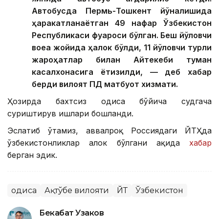
Автобусда Пермь-Тошкент йўналишида
ҳаракатланаётган 49 нафар Ўзбекистон
Республикаси фуқароси бўлган. Беш йўловчи
воқеа жойида ҳалок бўлди, 11 йўловчи турли
жароҳатлар билан Айтекеби туман
касалхонасига ётқизилди, — деб хабар
берди вилоят ПД матбуот хизмати.
Ҳозирда бахтсиз ҳодиса бўйича судгача
суриштирув ишлари бошланди.
Эслатиб ўтамиз, аввалроқ Россиядаги ЙТҲда
ўзбекистонликлар ҳалок бўлгани ҳақида
хабар
берган эдик.
Ҳодиса
Ақтўбе вилояти
ЙТҲ
Ўзбекистон
Бекабат Узаков