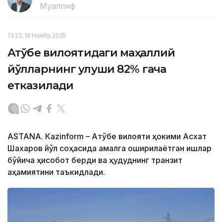
Муаллиф
13:22, 19 Ноябр 2025
Ақтўбе вилоятидаги маҳаллий
йўлларнинг улуши 82% гача
етказилади
ASTANА. Кazinform – Ақтўбе вилояти ҳокими Асхат
Шахаров йўл соҳасида амалга оширилаётган ишлар
бўйича ҳисобот берди ва ҳудуднинг транзит
аҳамиятини таъкидлади.