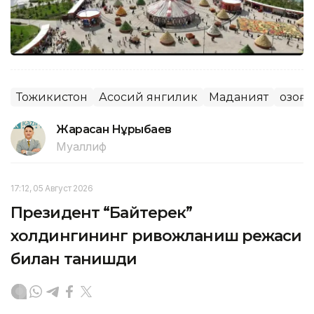
Тожикистон
Асосий янгилик
Маданият
Қозоғ
Жарасқан Нұрыбаев
Муаллиф
17:12, 05 Август 2026
Президент “Байтерек”
холдингининг ривожланиш режаси
билан танишди