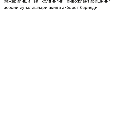
бажарилиши ва холдингни ривожлантиришнинг
асосий йўналишлари ҳақида ахборот берилди.
Қасим-Жомарт Тоқаевга инвестиция ва кредит
портфели 14,3 триллион тенгега етиши ва 16,5
триллион тенгега етиши, йиллик соф фойда эса
400 миллиард тенгедан ошиши кутилаётгани
маълум қилинди.
— 2025 йил натижаларига кўра, холдинг
кўмагида 77,5 минг оила, жумладан,
навбатда турган 11,6 минг оила уй-жой
билан таъминланди. Ўтган йили 77 та
йирик лойиҳа ва кичик ва ўрта бизнес учун
27,4 минг лойиҳа молиялаштирилди,
шунингдек, экспорт учун маҳсулот ишлаб
чиқарадиган 131 та тадбиркор қўллаб-
қувватланди. Қишлоқ хўжалиги
маҳсулотларини ишлаб чиқарувчи 7,2 минг