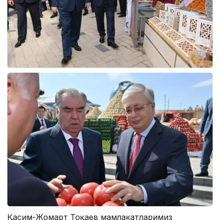
Қасим-Жомарт Тоқаев мамлакатларимиз