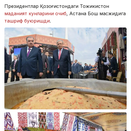
Президентлар Қозоғистондаги Тожикистон
маданият кунларини очиб
, Астана Бош масжидига
ташриф буюришди
.