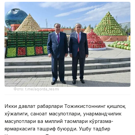
Фото: t.me/aqorda_resmi
Икки давлат раҳбарлари Тожикистоннинг қишлоқ
хўжалиги, саноат маҳсулотлари, ҳунармандчилик
маҳсулотлари ва миллий таомлари кўргазма-
ярмаркасига ташриф буюрди. Ушбу тадбир