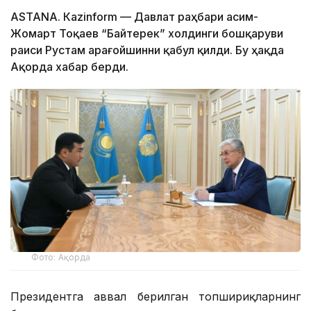
ASTANА. Каzinform — Давлат раҳбари Қасим-
Жомарт Тоқаев “Байтерек” холдинги бошқаруви
раиси Рустам Қарағойшинни қабул қилди. Бу ҳақда
Ақорда хабар берди.
Фото: Ақорда
Президентга аввал берилган топшириқларнинг