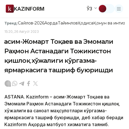
KAZINFORM
ЎЗ
Сайлов-2026
Ақорда
Тайинлов
Ҳодиса
Қонун ва интизо
Тренд:
15:20, 26 Август 2023
Қасим-Жомарт Тоқаев ва Эмомали
Раҳмон Астанадаги Тожикистон
қишлоқ хўжалиги кўргазма-
ярмаркасига ташриф буюришди
ASTANA. Kazinform – Қасим-Жомарт Тоқаев ва
Эмомали Раҳмон Астанадаги Тожикистон қишлоқ
хўжалиги ва саноат маҳсулотлари кўргазма-
ярмаркасига ташриф буюришди, деб хабар беради
Kazinform Ақорда матбуот хизматига таяниб.