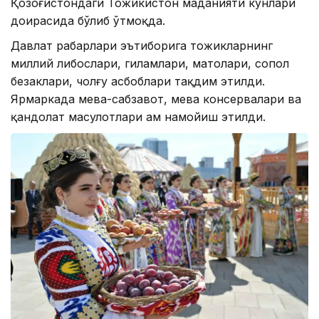
Қозоғистондаги Тожикистон маданияти кунлари
доирасида бўлиб ўтмоқда.
Давлат раҳбарлари эътиборига тожикларнинг
миллий либослари, гиламлари, матолари, сопол
безаклари, чолғу асбоблари тақдим этилди.
Ярмаркада мева-сабзавот, мева консервалари ва
қандолат маҳсулотлари ҳам намойиш этилди.