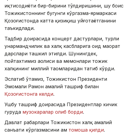
иқтисодиёти бир-бирини тўлдиришини, шу боис
Тожикистоннинг бугунги кўргазма-ярмаркаси
Қозоғистонда катта қизиқиш уйғотаётганини
таъкидлади.
Тадбир доирасида концерт дастурлари, турли
ҳунармандчилик ва халқ касбларига оид маҳорат
дарслари ташкил этилди. Шунингдек,
пойтахтимиз аҳолиси ва меҳмонлари тожик
халқининг миллий таомларидан татиб кўрди.
Эслатиб ўтамиз, Тожикистон Президенти
Эмомали Раҳмон амалий ташриф билан
Қозоғистонга келди
.
Ушбу ташриф доирасида Президентлар кичик
гуруҳда
музокаралар олиб борди
.
Давлат раҳбарлари Тожикистон халқ амалий
санъати кўргазмасини ҳам
томоша қилди
.