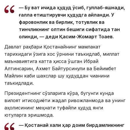
— Бу вақт ичида ҳудуд ўсиб, гуллаб-яшнади,
ғалла етиштирувчи ҳудудга айланди. У
фаровонлик ва бирлик, тотувлик ва
тинчликнинг олтин бешиги сифатида тан
олинди, — деди Қасим-Жомарт Тоқаев.
Давлат раҳбари Қостанайнинг мамлакат
тарихидаги ўзига хос ўрнини таъкидлаб, миллат
маънавиятига катта ҳисса қўшган Ибрай
Алтинсарин, Ахмет ​​Байтурсинули ва Бейимбет
Майлин каби шахслар шу ҳудуддан чиққанини
таъкидлади.
Президентнинг сўзларига кўра, бугунги кунда
вилоят иқтисодиёти жадал ривожланмоқда ва унинг
аҳолисининг меҳнати туфайли ҳудуд янги
ютуқларга эришмоқда.
— Қостанай халқи ҳар доим бирдамликнинг