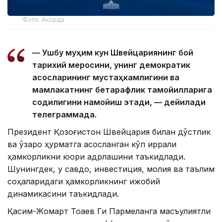
Фото: Ақорда
— Ушбу муҳим кун Швейцариянинг бой
тарихий меросини, унинг демократик
асосларининг мустаҳкамлигини ва
мамлакатнинг бетарафлик тамойилларига
содиқлигини намойиш этади, — дейилади
телеграммада.
Президент Қозоғистон Швейцария билан дўстлик
ва ўзаро ҳурматга асосланган кўп қиррали
ҳамкорликни юқори қадрлашини таъкидлади.
Шунингдек, у савдо, инвестиция, молия ва таълим
соҳаларидаги ҳамкорликнинг ижобий
динамикасини таъкидлади.
Қасим-Жомарт Тоқаев Ги Пармеланга масъулиятли