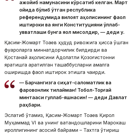
ажойиб намунасини кўрсатиб келган. Март
ойида бўлиб ўтган республика
референдумида вилоят аҳолисининг фаол
иштироки ва янги Конституцияни қўллаб-
қувватлаши бунга яққол мисолдир, — деди у.
Қасим-Жомарт Тоқаев ҳудуд ривожига ҳисса қўшган
фуқароларга миннатдорчилик билдирди ва
Қостанай аҳолисини Адолатли Қозоғистонни
яратишга қаратилган ташаббусларни амалга
оширишда фаол иштирок этишга чақирди.
— Барчангизга сиҳат-саломатлик ва
фаровонлик тилайман! Тобол-Торғай
минтақаси гуллаб-яшнасин! — деди Давлат
раҳбари.
Эслатиб ўтамиз, Қасим-Жомарт Тоқаев Қирол
Муҳаммад VI ва унинг ватандошларини Марокаш
қироллигининг асосий байрами – Тахтга ўтириш