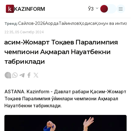
KAZINFORM
ЎЗ
Сайлов-2026
Ақорда
Тайинлов
Ҳодиса
Қонун ва интизо
Тренд:
22:35, 05 Сентябр 2024
Қасим-Жомарт Тоқаев Паралимпия
чемпиони Ақмарал Науатбекни
табриклади
ASTANА. Kazinform - Давлат раҳбари Қасим-Жомарт
Тоқаев Паралимпия ўйинлари чемпиони Ақмарал
Науатбекни табриклади.