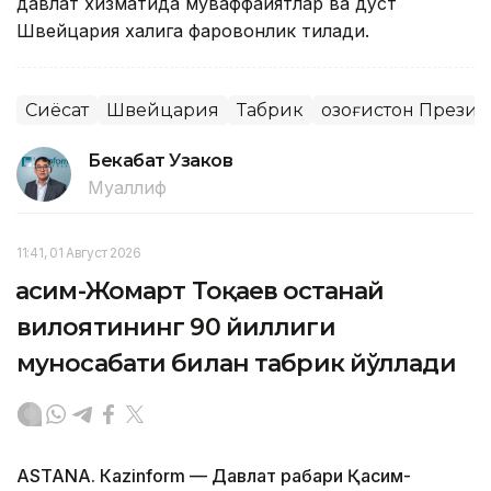
давлат хизматида муваффақиятлар ва дўст
Швейцария халқига фаровонлик тилади.
Сиёсат
Швейцария
Табрик
Қозоғистон Прези
Бекабат Узаков
Муаллиф
11:41, 01 Август 2026
Қасим-Жомарт Тоқаев Қостанай
вилоятининг 90 йиллиги
муносабати билан табрик йўллади
ASTANА. Кazinform — Давлат раҳбари Қасим-