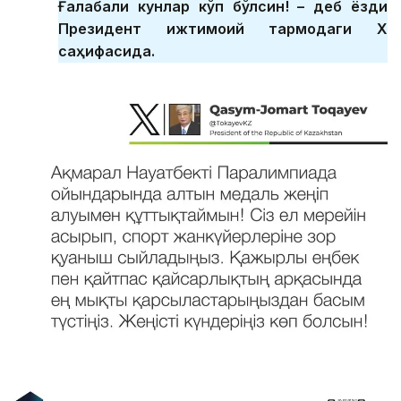
Ғалабали кунлар кўп бўлсин! – деб ёзди
Президент ижтимоий тармоқдаги Х
саҳифасида.