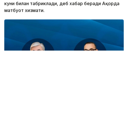
куни билан табриклади, деб хабар беради Ақорда
матбуот хизмати.
Фото: Ақорда
– Ишончим комилки, Қозоғистон ва
Марокаш ўртасидаги анъанавий дўстлик