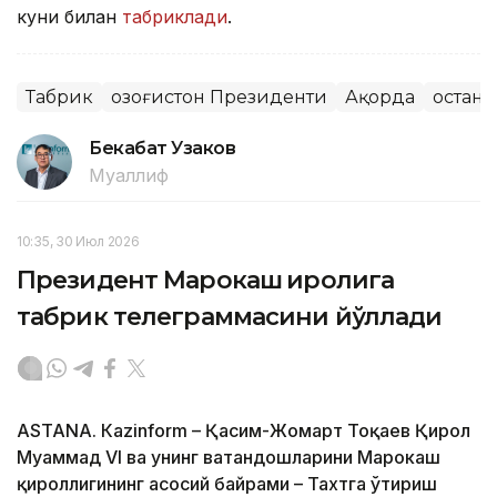
куни билан
табриклади
.
Табрик
Қозоғистон Президенти
Ақорда
Қостан
Бекабат Узаков
Муаллиф
10:35, 30 Июл 2026
Президент Марокаш Қиролига
табрик телеграммасини йўллади
ASTANА. Кazinform – Қасим-Жомарт Тоқаев Қирол
Муҳаммад VI ва унинг ватандошларини Марокаш
қироллигининг асосий байрами – Тахтга ўтириш