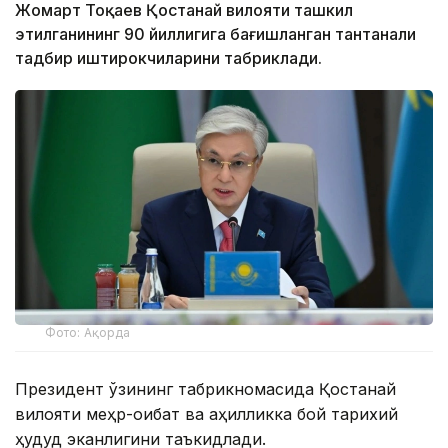
Жомарт Тоқаев Қостанай вилояти ташкил
этилганининг 90 йиллигига бағишланган тантанали
тадбир иштирокчиларини табриклади.
Фото: Ақорда
Президент ўзининг табрикномасида Қостанай
вилояти меҳр-оқибат ва аҳилликка бой тарихий
ҳудуд эканлигини таъкидлади.