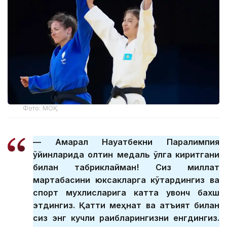
Фото: МОҚ
— Ақмарал Науатбекни Паралимпия
ўйинларида олтин медаль қўлга киритгани
билан табриклайман! Сиз миллат
мартабасини юксакларга кўтардингиз ва
спорт мухлисларига катта қувонч бахш
этдингиз. Қаттиқ меҳнат ва қатъият билан
сиз энг кучли рақибларингизни енгдингиз.