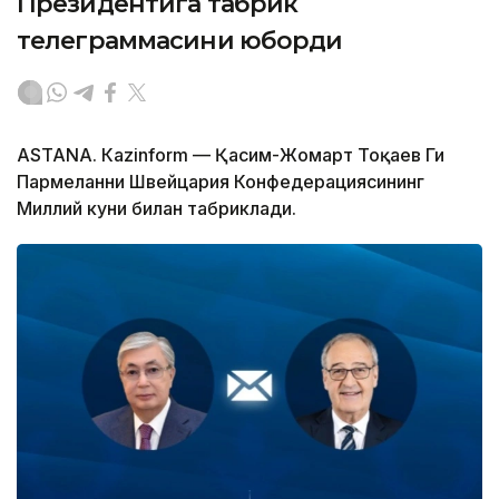
Президентига табрик
телеграммасини юборди
ASTANА. Кazinform — Қасим-Жомарт Тоқаев Ги
Пармеланни Швейцария Конфедерациясининг
Миллий куни билан табриклади.