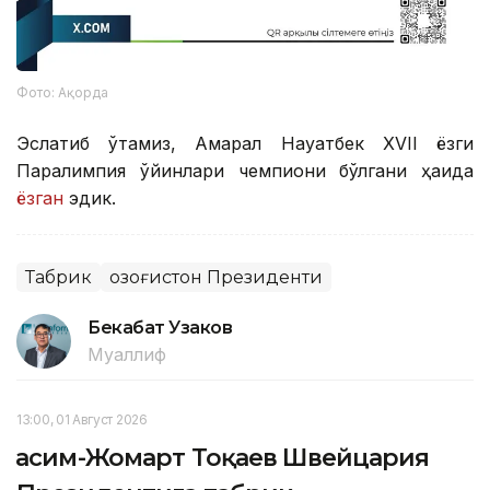
Фото: Ақорда
Эслатиб ўтамиз, Ақмарал Науатбек ХVII ёзги
Паралимпия ўйинлари чемпиони бўлгани ҳақида
ёзган
эдик.
Табрик
Қозоғистон Президенти
Бекабат Узаков
Муаллиф
13:00, 01 Август 2026
Қасим-Жомарт Тоқаев Швейцария