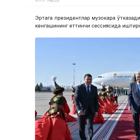
Фото: Ақорда
Эртага президентлар музокара ўтказади 
кенгашининг еттинчи сессиясида иштиро