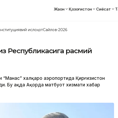
Жаҳон
Қозоғистон
Сиёсат
Т
нституциявий ислоҳот
Сайлов-2026
ғиз Республикасига расмий
ни “Манас” халқаро аэропортида Қирғизистон
и. Бу ҳақда Ақорда матбуот хизмати хабар