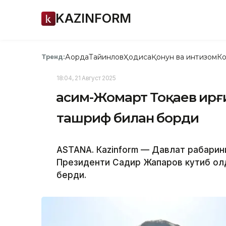
KAZINFORM
Ақорда
Тайинлов
Ҳодиса
Қонун ва интизом
Ко
Тренд:
18:04, 21 Август 2025
Қасим-Жомарт Тоқаев Қир
ташриф билан борди
ASTANА. Кazinform — Давлат раҳбари
Президенти Садир Жапаров кутиб олд
берди.