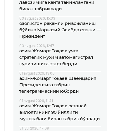
лавозимига қайта тайинлангани
билан табриклади
03 avgust 2026, 15:33
Қозоғистон рақамли ривожланиш
бўйича Марказий Осиёда етакчи —
Президент
03 avgust 2026, 12:17
Қасим-Жомарт Тоқаев учта
стратегик муҳим автомагистрал
қурилишига старт берди
01 avgust 2026, 13:00
Қасим-Жомарт Тоқаев Швейцария
Президентига табрик
телеграммасини юборди
01 avgust 2026, 11:41
Қасим-Жомарт Тоқаев Қостанай
вилоятининг 90 йиллиги
муносабати билан табрик йўллади
31 iyul 2026, 17:09