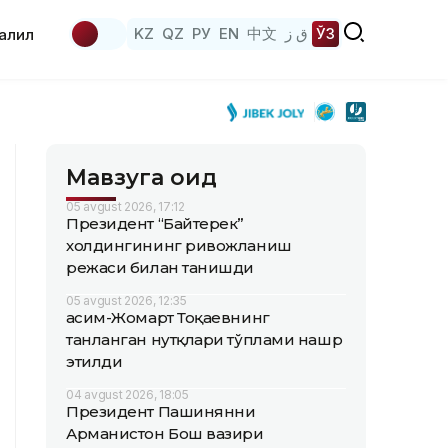
KZ
QZ
РУ
EN
中文
ق ز
ЎЗ
аҳлил
Мавзуга оид
05 avgust 2026, 17:12
Президент “Байтерек”
холдингининг ривожланиш
режаси билан танишди
05 avgust 2026, 12:35
Қасим-Жомарт Тоқаевнинг
танланган нутқлари тўплами нашр
этилди
04 avgust 2026, 18:05
Президент Пашинянни
Арманистон Бош вазири