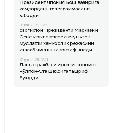
Президент Япония Бош вазирига
ҳамдардлик телеграммасини
юборди
31 iyul 2026, 15:00
Қозоғистон Президенти Марказий
Осиё мамлакатлари учун узоқ
муддатли ҳамкорлик режасини
ишлаб чиқишни таклиф қилди
31 iyul 2026, 12:11
Давлат раҳбари Қирғизистоннинг
Чўлпон-Ота шаҳрига ташриф
буюрди