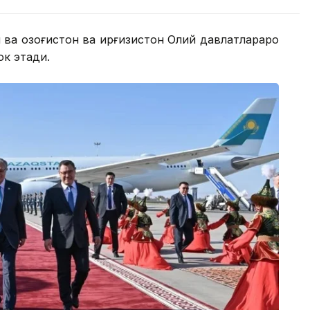
ва Қозоғистон ва Қирғизистон Олий давлатлараро
к этади.