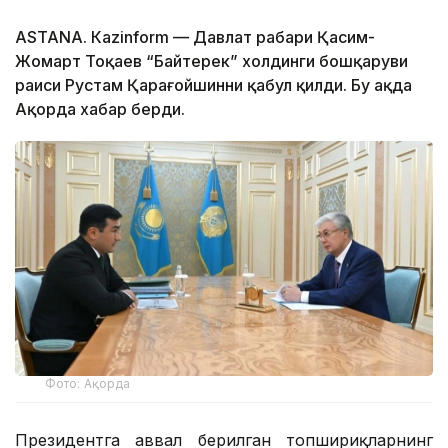
ASTANА. Каzinform — Давлат раҳбари Қасим-
Жомарт Тоқаев “Байтерек” холдинги бошқаруви
раиси Рустам Қарағойшинни қабул қилди. Бу ҳақда
Ақорда хабар берди.
Фото: Ақорда
Президентга аввал берилган топшириқларнинг