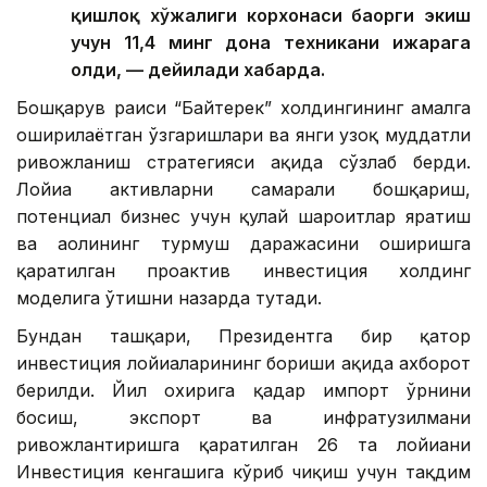
қишлоқ хўжалиги корхонаси баҳорги экиш
учун 11,4 минг дона техникани ижарага
олди, — дейилади хабарда.
Бошқарув раиси “Байтерек” холдингининг амалга
оширилаётган ўзгаришлари ва янги узоқ муддатли
ривожланиш стратегияси ҳақида сўзлаб берди.
Лойиҳа активларни самарали бошқариш,
потенциал бизнес учун қулай шароитлар яратиш
ва аҳолининг турмуш даражасини оширишга
қаратилган проактив инвестиция холдинг
моделига ўтишни назарда тутади.
Бундан ташқари, Президентга бир қатор
инвестиция лойиҳаларининг бориши ҳақида ахборот
берилди. Йил охирига қадар импорт ўрнини
босиш, экспорт ва инфратузилмани
ривожлантиришга қаратилган 26 та лойиҳани
Инвестиция кенгашига кўриб чиқиш учун тақдим