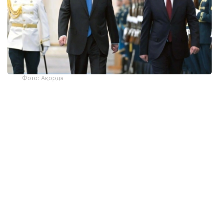
Фото: Ақорда
— Никол Пашинян илиқ сўзлар учун
миннатдорчилик билдирди ва Қозоғистон
Президенти ва халқига Қурултой
сайловларини муваффақиятли ўтказишни
тилади. Президент ва Бош вазир
Қозоғистон-Арманистон
муносабатларининг жадал
ривожланишидан мамнун эканликларини
таъкидладилар ва икки мамлакат