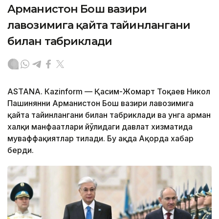
Арманистон Бош вазири
лавозимига қайта тайинлангани
билан табриклади
ASTANА. Кazinform — Қасим-Жомарт Тоқаев Никол
Пашинянни Арманистон Бош вазири лавозимига
қайта тайинлангани билан табриклади ва унга арман
халқи манфаатлари йўлидаги давлат хизматида
муваффақиятлар тилади. Бу ҳақда Ақорда хабар
берди.