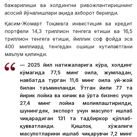
бажарилиши ва холдингни ривожлантиришнинг
асосий йўналишлари ҳақида ахборот берилди.
Қасим-Жомарт Тоқаевга инвестиция ва кредит
портфели 14,3 триллион тенгега етиши ва 16,5
триллион тенгега етиши, йиллик соф фойда эса
400 миллиард тенгедан ошиши кутилаётгани
маълум қилинди.
— 2025 йил натижаларига кўра, холдинг
кўмагида 77,5 минг оила, жумладан,
навбатда турган 11,6 минг оила уй-жой
билан таъминланди. Ўтган йили 77 та
йирик лойиҳа ва кичик ва ўрта бизнес учун
27,4 минг лойиҳа молиялаштирилди,
шунингдек, экспорт учун маҳсулот ишлаб
чиқарадиган 131 та тадбиркор қўллаб-
қувватланди. Қишлоқ хўжалиги
маҳсулотларини ишлаб чиқарувчи 7,2 минг