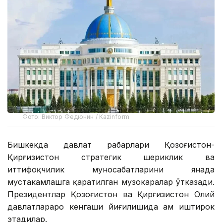
Фото: Виктор Федюнин / Kazinform
Бишкекда давлат раҳбарлари Қозоғистон-
Қирғизистон стратегик шериклик ва
иттифоқчилик муносабатларини янада
мустаҳкамлашга қаратилган музокаралар ўтказади.
Президентлар Қозоғистон ва Қирғизистон Олий
давлатлараро кенгаши йиғилишида ҳам иштирок
этадилар.