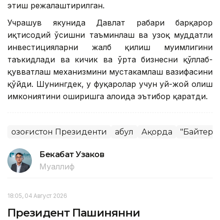
этиш режалаштирилган.
Учрашув якунида Давлат раҳбари барқарор
иқтисодий ўсишни таъминлаш ва узоқ муддатли
инвестицияларни жалб қилиш муҳимлигини
таъкидлади ва кичик ва ўрта бизнесни қўллаб-
қувватлаш механизмини мустаҳкамлаш вазифасини
қўйди. Шунингдек, у фуқаролар учун уй-жой олиш
имкониятини оширишга алоҳида эътибор қаратди.
Қозоғистон Президенти
Қабул
Ақорда
"Байтере
Бекабат Узаков
Муаллиф
18:05, 04 Август 2026
Президент Пашинянни