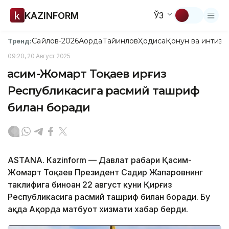
KAZINFORM
ЎЗ
Сайлов-2026
Ақорда
Тайинлов
Ҳодиса
Қонун ва интизо
Тренд:
09:20, 20 Август 2025
Қасим-Жомарт Тоқаев Қирғиз
Республикасига расмий ташриф
билан боради
ASTANА. Кazinform — Давлат раҳбари Қасим-
Жомарт Тоқаев Президент Садир Жапаровнинг
таклифига биноан 22 август куни Қирғиз
Республикасига расмий ташриф билан боради. Бу
ҳақда Ақорда матбуот хизмати хабар берди.