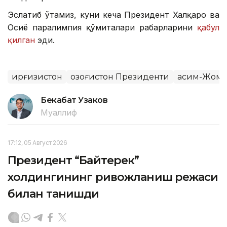
Эслатиб ўтамиз, куни кеча Президент Халқаро ва
Осиё паралимпия қўмиталари раҳбарларини
қабул
қилган
эди.
Қирғизистон
Қозоғистон Президенти
Қасим-Жома
Бекабат Узаков
Муаллиф
17:12, 05 Август 2026
Президент “Байтерек”
холдингининг ривожланиш режаси
билан танишди