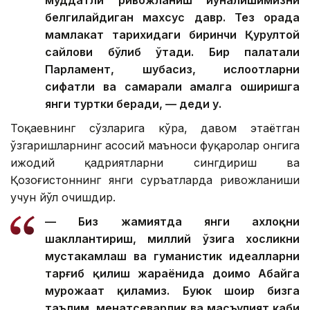
белгилайдиган махсус давр. Тез орада
мамлакат тарихидаги биринчи Қурултой
сайлови бўлиб ўтади. Бир палатали
Парламент, шубҳасиз, ислоҳотларни
сифатли ва самарали амалга оширишга
янги туртки беради, — деди у.
Тоқаевнинг сўзларига кўра, давом этаётган
ўзгаришларнинг асосий маъноси фуқаролар онгига
ижодий қадриятларни сингдириш ва
Қозоғистоннинг янги суръатларда ривожланиши
учун йўл очишдир.
— Биз жамиятда янги ахлоқни
шакллантириш, миллий ўзига хосликни
мустаҳкамлаш ва гуманистик идеалларни
тарғиб қилиш жараёнида доимо Абайга
мурожаат қиламиз. Буюк шоир бизга
таълим, меҳнатсеварлик ва масъулият каби