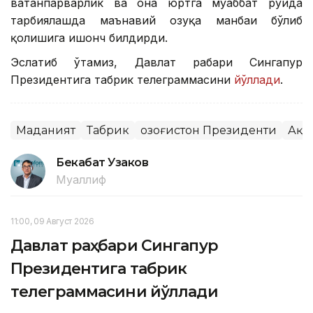
ватанпарварлик ва она юртга муҳаббат руҳида
тарбиялашда маънавий озуқа манбаи бўлиб
қолишига ишонч билдирди.
Эслатиб ўтамиз, Давлат раҳбари Сингапур
Президентига табрик телеграммасини
йўллади
.
Маданият
Табрик
Қозоғистон Президенти
Ақо
Бекабат Узаков
Муаллиф
11:00, 09 Август 2026
Давлат раҳбари Сингапур
Президентига табрик
телеграммасини йўллади