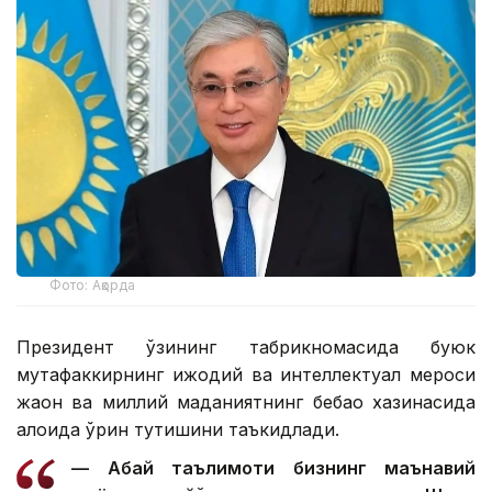
Фото: Ақорда
Президент ўзининг табрикномасида буюк
мутафаккирнинг ижодий ва интеллектуал мероси
жаҳон ва миллий маданиятнинг бебаҳо хазинасида
алоҳида ўрин тутишини таъкидлади.
— Абай таълимоти бизнинг маънавий