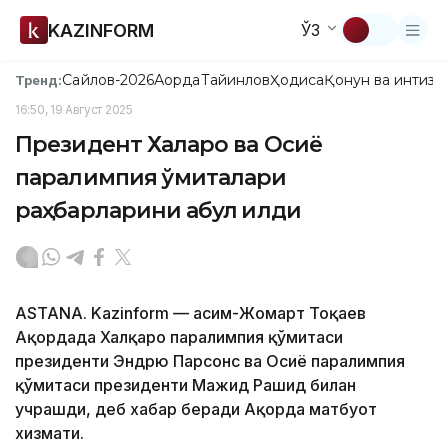
KAZINFORM
ЎЗ
Сайлов-2026
Ақорда
Тайинлов
Ҳодиса
Қонун ва интизо
Тренд:
16:50, 19 Август 2025
Президент Халқаро ва Осиё
паралимпия қўмиталари
раҳбарларини қабул қилди
ASTANА. Kazinform — Қасим-Жомарт Тоқаев
Ақордада Халқаро паралимпия қўмитаси
президенти Эндрю Парсонс ва Осиё паралимпия
қўмитаси президенти Мажид Рашид билан
учрашди, деб хабар беради Ақорда матбуот
хизмати.