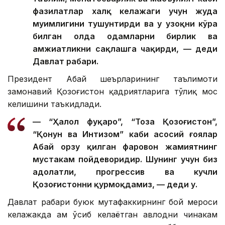
фазилатлар халқ келажаги учун жуда
муҳимлигини тушунтирди ва у узоқни кўра
билган ҳолда одамларни бирлик ва
ҳамжиҳатликни сақлашга чақирди, — деди
Давлат раҳбари.
Президент Абай шеърларининг таълимоти
замонавий Қозоғистон қадриятларига тўлиқ мос
келишини таъкидлади.
— “Ҳалол фуқаро”, “Тоза Қозоғистон”,
“Қонун ва Интизом” каби асосий ғоялар
Абай орзу қилган фаровон жамиятнинг
мустаҳкам пойдеворидир. Шунинг учун биз
адолатли, прогрессив ва кучли
Қозоғистонни қурмоқдамиз, — деди у.
Давлат раҳбари буюк мутафаккирнинг бой мероси
келажакда ҳам ўсиб келаётган авлодни чинакам