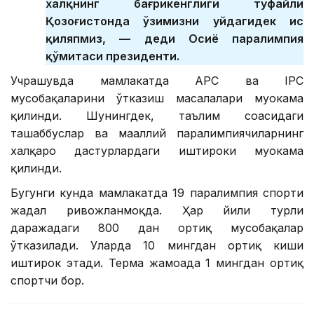
халқнинг бағрикенглиги туфайли
Қозоғистонда ўзимизни уйдагидек ҳис
қиляпмиз, — деди Осиё паралимпия
қўмитаси президенти.
Учрашувда мамлакатда APC ва IPC
мусобақаларини ўтказиш масалалари муҳокама
қилинди. Шунингдек, таълим соҳасидаги
ташаббуслар ва маҳаллий паралимпиячиларнинг
халқаро дастурлардаги иштироки муҳокама
қилинди.
Бугунги кунда мамлакатда 19 паралимпия спорти
жадал ривожланмоқда. Ҳар йили турли
даражадаги 800 дан ортиқ мусобақалар
ўтказилади. Уларда 10 мингдан ортиқ киши
иштирок этади. Терма жамоада 1 мингдан ортиқ
спортчи бор.