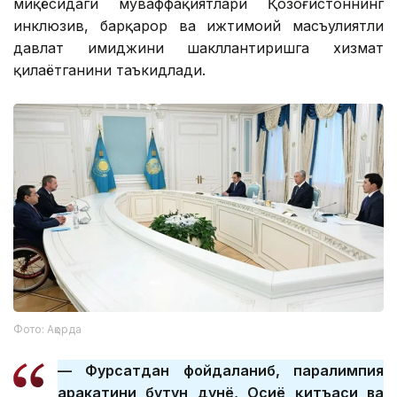
миқёсидаги муваффақиятлари Қозоғистоннинг
инклюзив, барқарор ва ижтимоий масъулиятли
давлат имиджини шакллантиришга хизмат
қилаётганини таъкидлади.
Фото: Ақорда
— Фурсатдан фойдаланиб, паралимпия
ҳаракатини бутун дунё, Осиё қитъаси ва