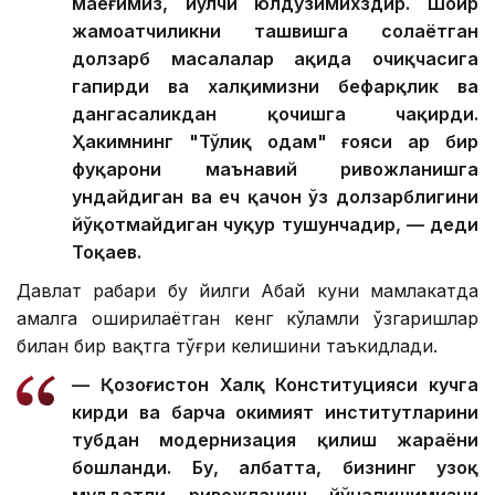
маёғимиз, йўлчи юлдузимихздир. Шоир
жамоатчиликни ташвишга солаётган
долзарб масалалар ҳақида очиқчасига
гапирди ва халқимизни бефарқлик ва
дангасаликдан қочишга чақирди.
Ҳакимнинг "Тўлиқ одам" ғояси ҳар бир
фуқарони маънавий ривожланишга
ундайдиган ва ҳеч қачон ўз долзарблигини
йўқотмайдиган чуқур тушунчадир, — деди
Тоқаев.
Давлат раҳбари бу йилги Абай куни мамлакатда
амалга оширилаётган кенг кўламли ўзгаришлар
билан бир вақтга тўғри келишини таъкидлади.
— Қозоғистон Халқ Конституцияси кучга
кирди ва барча ҳокимият институтларини
тубдан модернизация қилиш жараёни
бошланди. Бу, албатта, бизнинг узоқ
муддатли ривожланиш йўналишимизни