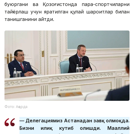
буюргани ва Қозоғистонда пара-спортчиларни
тайёрлаш учун яратилган қулай шароитлар билан
танишганини айтди.
Фото: Ақорда
— Делегациямиз Астанадан завқ олмоқда.
Бизни илиқ кутиб олишди. Маҳаллий