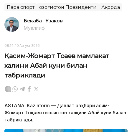
Пара спорт
Қозоғистон Президенти
Ақорда
Бекабат Узаков
Муаллиф
08:14, 10 Август 2026
Қасим-Жомарт Тоқаев мамлакат
халқини Абай куни билан
табриклади
ASTANА. Кazinform — Давлат раҳбари Қасим-
Жомарт Тоқаев Қозоғистон халқини Абай куни билан
табриклади.