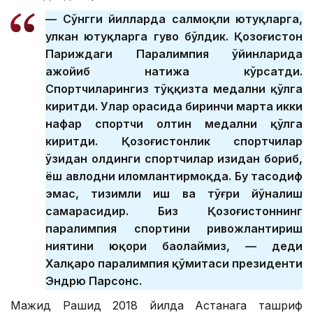
— Сўнгги йилларда салмоқли ютуқларга,
улкан ютуқларга гувоҳ бўлдик. Қозоғистон
Париждаги Паралимпия ўйинларида
ажойиб натижа кўрсатди.
Спортчиларингиз тўққизта медални қўлга
киритди. Улар орасида биринчи марта икки
нафар спортчи олтин медални қўлга
киритди. Қозоғистонлик спортчилар
ўзидан олдинги спортчилар изидан бориб,
ёш авлодни илҳомлантирмоқда. Бу тасодиф
эмас, тизимли иш ва тўғри йўналиш
самарасидир. Биз Қозоғистоннинг
паралимпия спортини ривожлантириш
ниятини юқори баҳолаймиз, — деди
Халқаро паралимпия қўмитаси президенти
Эндрю Парсонс.
Мажид Рашид 2018 йилда Астанага ташриф