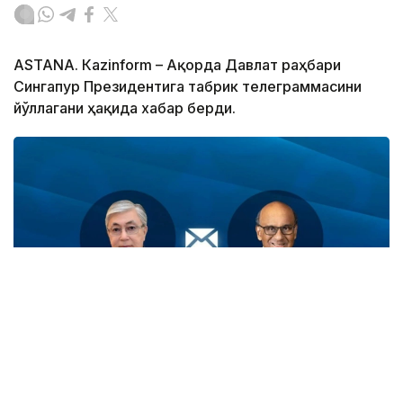
ASTANА. Кazinform – Ақорда Давлат раҳбари
Сингапур Президентига табрик телеграммасини
йўллагани ҳақида хабар берди.
Фото: Ақорда