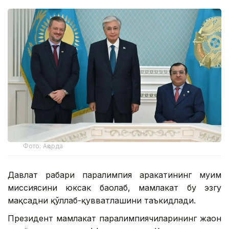
Фото: Ақорда
Давлат раҳбари паралимпия ҳаракатининг муҳим
миссиясини юксак баҳолаб, мамлакат бу эзгу
мақсадни қўллаб-қувватлашини таъкидлади.
Президент мамлакат паралимпиячиларининг жаҳон