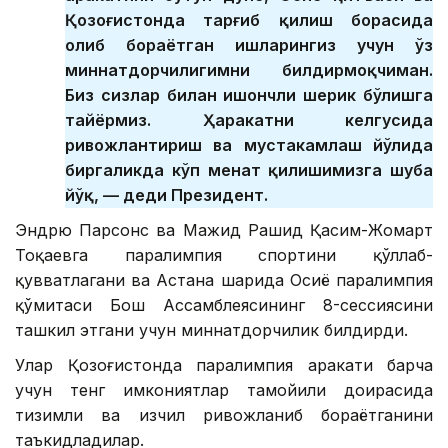
Қозоғистонда тарғиб қилиш борасида
олиб бораётган ишларингиз учун ўз
миннатдорчилигимни билдирмоқчиман.
Биз сизлар билан ишончли шерик бўлишга
тайёрмиз. Ҳаракатни келгусида
ривожлантириш ва мустаҳкамлаш йўлида
биргаликда кўп меҳнат қилишимизга шубҳа
йўқ, — деди Президент.
Эндрю Парсонс ва Мажид Рашид Қасим-Жомарт
Тоқаевга паралимпия спортини қўллаб-
қувватлагани ва Астана шаҳрида Осиё паралимпия
қўмитаси Бош Ассамблеясининг 8-сессиясини
ташкил этгани учун миннатдорчилик билдирди.
Улар Қозоғистонда паралимпия ҳаракати барча
учун тенг имкониятлар тамойили доирасида
тизимли ва изчил ривожланиб бораётганини
таъкидладилар.