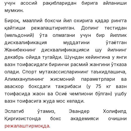
учун асосий рақибларидан бирига айланиши
мумкин.
Бироқ, маҳаллий боксчи йил охирига қадар рингга
қайтиши режалаштирилган. Допинг тестидан
(мельдоний) ўта олмагани учун бир йиллик
дисквалификация муддатини ўтаётган
Жанибекнинг дисквалификацияси шу йилнинг
декабрь ойида тугайди. Шундан кейингина у янги
вазн тоифасидаги биринчи расмий жангини ўтказа
олади. Спорт мутахассисларининг таъкидлашича,
Алимханулининг жисмоний параметрлари ва
ҳаваскор боксдаги тажрибаси (у 75 кг вазн
тоифасида жаҳон ва Осиё чемпиони бўлган) ушбу
вазн тоифасига жуда мос келади.
Эслатиб ўтамиз, Эвандер Холифилд
Қирғизистонда бокс академияси очишни
режалаштирмоқда
.