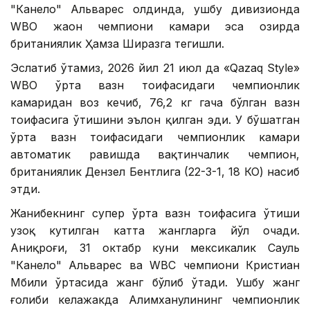
"Канело" Альварес олдинда, ушбу дивизионда
WBО жаҳон чемпиони камари эса ҳозирда
британиялик Ҳамза Ширазга тегишли.
Эслатиб ўтамиз, 2026 йил 21 июл да «Qazaq Style»
WВО ўрта вазн тоифасидаги чемпионлик
камаридан воз кечиб, 76,2 кг гача бўлган вазн
тоифасига ўтишини эълон қилган эди. У бўшатган
ўрта вазн тоифасидаги чемпионлик камари
автоматик равишда вақтинчалик чемпион,
британиялик Дензел Бентлига (22-3-1, 18 КО) насиб
этди.
Жанибекнинг супер ўрта вазн тоифасига ўтиши
узоқ кутилган катта жангларга йўл очади.
Аниқроғи, 31 октабр куни мексикалик Сауль
"Канело" Альварес ва WВC чемпиони Кристиан
Мбили ўртасида жанг бўлиб ўтади. Ушбу жанг
ғолиби келажакда Алимханулининг чемпионлик