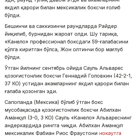
якдил қарори билан мексикалик боксчи ғолиб
бўлди.
Бешинчи ва саккизинчи раундларда Райдер
йиқилиб, бурнидан жароҳат олди. Шу тариқа,
«Канело» профессионал боксдаги 59-ғалабасини
қўлга киритган бўлса, Жон олтинчи бор мағлуб
бўлди.
Ўтган йилнинг сентябрь ойида Сауль Альварес
қозоғистонлик боксчи Геннадий Головкин (42-2-1,
37 КО) устидан ҳакамларнинг якдил қарори билан
ғалаба қозонган эди.
Сапопанда (Мексика) бўлиб ўтган бокс
мусобақасида қозоғистонлик боксчи Абилхан
Аманқул (3-0, 3 КО) Сауль «Канело» Альвареснинг
андеркардида рингга чиқди. Абилхан Аманқул
мексикалик Фабиан Риос Фраустони
нокаутга