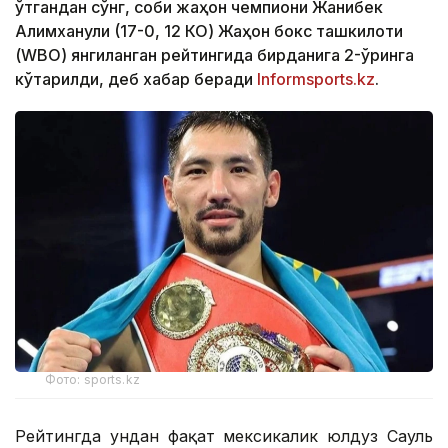
ўтгандан сўнг, собиқ жаҳон чемпиони Жанибек
Алимханули (17-0, 12 КО) Жаҳон бокс ташкилоти
(WBО) янгиланган рейтингида бирданига 2-ўринга
кўтарилди, деб хабар беради
Informsports.kz
.
Фото: sports.kz
Рейтингда ундан фақат мексикалик юлдуз Сауль