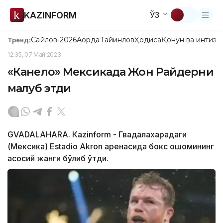
KAZINFORM
ЎЗ
Сайлов-2026
Ақорда
Тайинлов
Ҳодиса
Қонун ва интизо
Тренд:
12:35, 07 Май 2023
«Канело» Мексикада Жон Райдерни
мағлуб этди
GVADALAHARA. Кazinform - Гвадалахарадаги
(Мексика) Estadio Akron аренасида бокс оқшомининг
асосий жанги бўлиб ўтди.