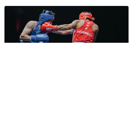
Фото: НОК РК
40 та вазн тоифасида иштирок этган Қозоғистон
терма жамоаси 11 та олтин, 11 та кумуш ва 8 та
бронза медаль билан умумжамоа ҳисобида 2-
ўринни эгаллади.