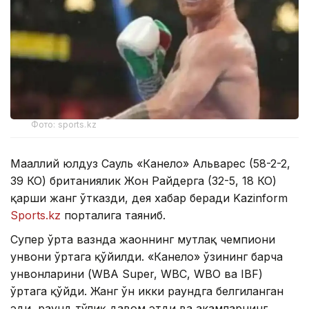
Фото: sports.kz
Маҳаллий юлдуз Сауль «Канело» Альварес (58-2-2,
39 КО) британиялик Жон Райдерга (32-5, 18 КО)
қарши жанг ўтказди, дея хабар беради Kazinform
Sports.kz
порталига таяниб.
Супер ўрта вазнда жаҳоннинг мутлақ чемпиони
унвони ўртага қўйилди. «Канело» ўзининг барча
унвонларини (WBА Super, WBC, WBО ва IBF)
ўртага қўйди. Жанг ўн икки раундга белгиланган
эди, раунд тўлиқ давом этди ва ҳакамларнинг