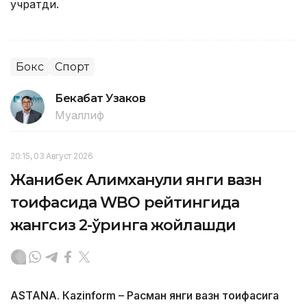
учратди.
Бокс
Спорт
Бекабат Узаков
Муаллиф
20:15, 03 Август 2026
Жанибек Алимханули янги вазн
тоифасида WBO рейтингида
жангсиз 2-ўринга жойлашди
ASTANА. Кazinform – Расман янги вазн тоифасига