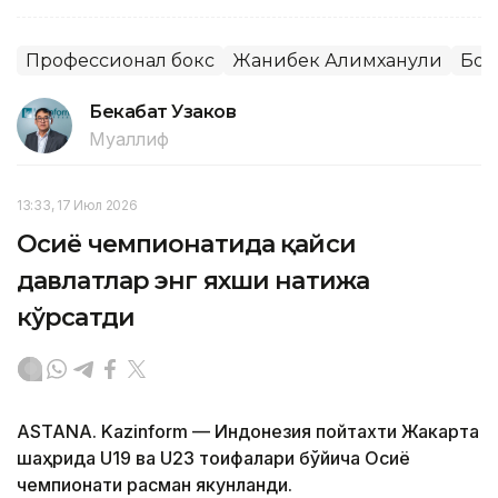
Профессионал бокс
Жанибек Алимханули
Бок
Бекабат Узаков
Муаллиф
13:33, 17 Июл 2026
Осиё чемпионатида қайси
давлатлар энг яхши натижа
кўрсатди
ASTANA. Kazinform — Индонезия пойтахти Жакарта
шаҳрида U19 ва U23 тоифалари бўйича Осиё
чемпионати расман якунланди.