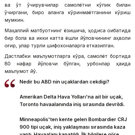
ва ўт ўчирувчилар самолётни кўпик билан
ўчиргани, бироқ аланга кўринмаётганини кўриш
мумкин.
Маҳаллий матбуотнинг ёзишича, ҳодиса оқибатида
бир бола ва икки катта ёшли йўловчининг аҳволи
оғир, улар турли шифохоналарга етказилган.
Дастлабки маълумотларга кўра, самолёт бортида
80 нафар йўловчи бўлган, қурбонлар ҳақида
маълумот йўқ.
Nedir bu ABD nin uçaklardan cekdigi?
Amerikan Delta Hava Yolları'na ait bir uçak,
Toronto havaalanında iniş sırasında devrildi.
Minneapolis'ten kente gelen Bombardier CRJ
900 tipi uçak, iniş yaklaşması sırasında kaza
yaptı. Havaalanı kapatıldı. İlk bilgilere göre,