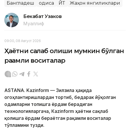
Бангладеш
Ҳодиса
ЙТҲ
Жаҳон янгиликлари
Бекабат Узаков
Муаллиф
09:00, 08 Август 2026
Ҳаётни сақлаб қолиши мумкин бўлган
рақамли воситалар
ASTANA. Kazinform — Зилзила ҳақида
огоҳлантиришлардан тортиб, бедарак йўқолган
одамларни топишга ёрдам берадиган
технологияларгача, Кazinform ҳаётни сақлаб
қолишга ёрдам бераётган рақамли воситалар
тўпламини тузди.