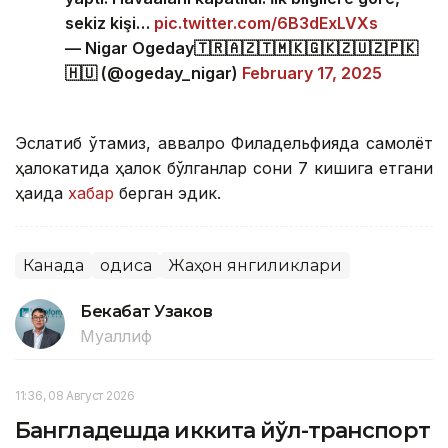
sekiz kişi…
pic.twitter.com/6B3dExLVXs
— Nigar Ogeday🇹🇷🇦🇿🇹🇲🇰🇬🇰🇿🇺🇿🇵🇰
🇭🇺 (@ogeday_nigar)
February 17, 2025
Эслатиб ўтамиз, аввалроқ Филадельфияда самолёт
ҳалокатида ҳалок бўлганлар сони 7 кишига етгани
ҳақида
хабар
берган эдик.
Канада
Ҳодиса
Жаҳон янгиликлари
Бекабат Узаков
Муаллиф
11:36, 08 Август 2026
Бангладешда иккита йўл-транспорт