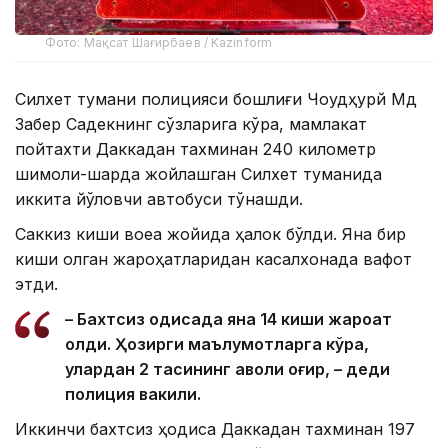
Фото: Мақсат Шағирбаев / Kazinform
Силхет тумани полицияси бошлиғи Чоудҳурй Мд
Забер Садекнинг сўзларига кўра, мамлакат
пойтахти Даккадан тахминан 240 километр
шимоли-шарқда жойлашган Силхет туманида
иккита йўловчи автобуси тўқнашди.
Саккиз киши воқеа жойида ҳалок бўлди. Яна бир
киши олган жароҳатларидан касалхонада вафот
этди.
– Бахтсиз ҳодисада яна 14 киши жароҳат
олди. Ҳозирги маълумотларга кўра,
улардан 2 тасининг аҳволи оғир, – деди
полиция вакили.
Иккинчи бахтсиз ҳодиса Даккадан тахминан 197