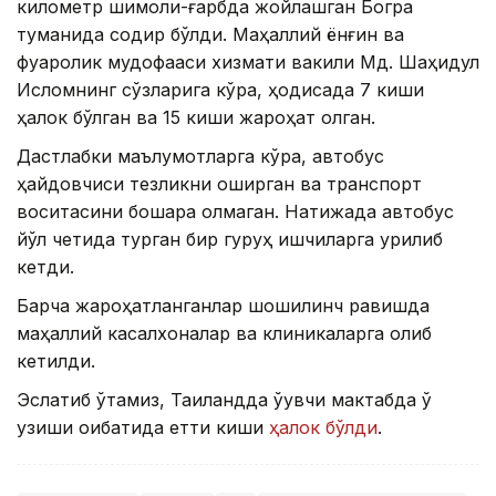
километр шимоли-ғарбда жойлашган Богра
туманида содир бўлди. Маҳаллий ёнғин ва
фуқаролик мудофааси хизмати вакили Мд. Шаҳидул
Исломнинг сўзларига кўра, ҳодисада 7 киши
ҳалок бўлган ва 15 киши жароҳат олган.
Дастлабки маълумотларга кўра, автобус
ҳайдовчиси тезликни оширган ва транспорт
воситасини бошқара олмаган. Натижада автобус
йўл четида турган бир гуруҳ ишчиларга урилиб
кетди.
Барча жароҳатланганлар шошилинч равишда
маҳаллий касалхоналар ва клиникаларга олиб
кетилди.
Эслатиб ўтамиз, Таиландда ўқувчи мактабда ўқ
узиши оқибатида етти киши
ҳалок бўлди
.