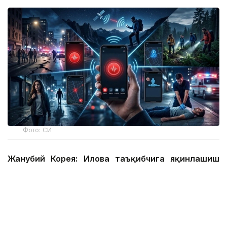
Фото: СИ
Жанубий Корея: Илова таъқибчига яқинлашиш
ҳақида огоҳлантиради
2026 йил 24 июнда Жанубий Корея шахсий
хавфсизлик учун энг сўнгги рақамли воситалардан
бирини ишга туширди.