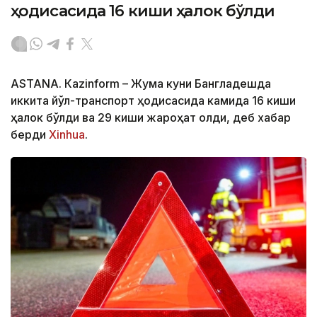
ҳодисасида 16 киши ҳалок бўлди
ASTANА. Кazinform – Жума куни Бангладешда
иккита йўл-транспорт ҳодисасида камида 16 киши
ҳалок бўлди ва 29 киши жароҳат олди, деб хабар
берди
Xinhua
.