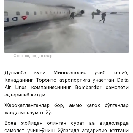
Фото: видеодан кадр
Душанба куни Миннеаполис учиб келиб,
Канаданинг Торонто аэропортига қўнаётган Delta
Air Lines компаниясининг Bombardier самолёти
ағдарилиб кетди.
Жароҳатланганлар бор, аммо ҳалок бўлганлар
ҳақида маълумот йўқ.
Воқеа жойидан олинган сурат ва видеоларда
самолёт учиш-қўниш йўлагида ағдарилиб кетгани