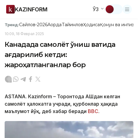
KAZINFORM
ЎЗ
Сайлов-2026
Ақорда
Тайинлов
Ҳодиса
Қонун ва интизо
Тренд:
10:09, 18 Феврал 2025
Канадада самолёт қўниш вақтида
ағдарилиб кетди:
жароҳатланганлар бор
ASTANА. Кazinform – Торонтода АҚШдан келган
самолёт ҳалокатга учради, қурбонлар ҳақида
маълумот йўқ, деб хабар беради
BBC
.