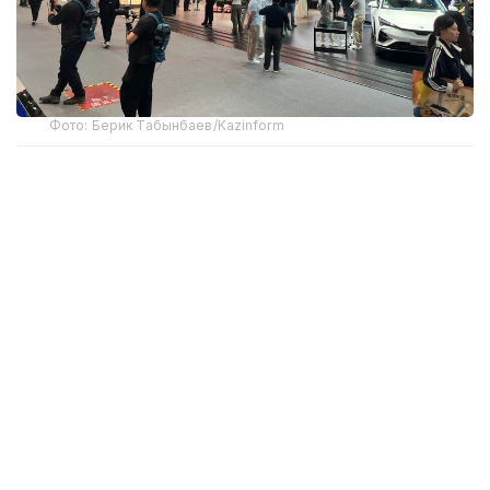
Фото: Берик Табынбаев/Kazinform
Хабарнинг ҳаққонийлигига Хитой Автомобилсозлик
саноати ассоциацияси маълумотлари далолат
беради. 2025 йил якунларига кўра, Хитойдан NEV
экспорти 103,7 фоизга ўсиб, 2,615 миллион
автомобилга етди ва мамлакат ташқи етказиб
беришлари умумий ўсишининг асосий
ҳаракатлантирувчи кучи бўлди.
Хитой автомобиль ишлаб чиқарувчилари экспорт
ҳажмини янада ошириш ва ўз иштирок
географиясини кенгайтиришни режалаштирмоқда.
GAC Group концерни 2026 йилнинг биринчи ярим