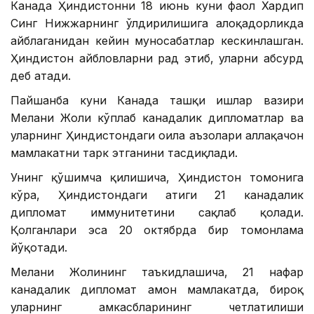
Канада Ҳиндистонни 18 июнь куни фаол Хардип
Сингҳ Нижжарнинг ўлдирилишига алоқадорликда
айблаганидан кейин муносабатлар кескинлашган.
Ҳиндистон айбловларни рад этиб, уларни абсурд
деб атади.
Пайшанба куни Канада ташқи ишлар вазири
Мелани Жоли кўплаб канадалик дипломатлар ва
уларнинг Ҳиндистондаги оила аъзолари аллақачон
мамлакатни тарк этганини тасдиқлади.
Унинг қўшимча қилишича, Ҳиндистон томонига
кўра, Ҳиндистондаги атиги 21 канадалик
дипломат иммунитетини сақлаб қолади.
Қолганлари эса 20 октябрда бир томонлама
йўқотади.
Мелани Жолининг таъкидлашича, 21 нафар
канадалик дипломат ҳамон мамлакатда, бироқ
уларнинг ҳамкасбларининг четлатилиши