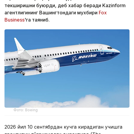
текширишни буюрди, деб хабар беради Kazinform
агентлигининг Вашингтондаги мухбири
Fox
Business
'га таяниб.
Фото: Boeing
2026 йил 10 сентябрдан кучга кирадиган учишга