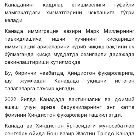
Канаданинг кадрлар етишмаслиги туфайли
мамлакатдаги хизматларини чеклашига тўғри
келади.
Канада иммиграция вазири Марк Миллернинг
таъкидлашича, ишчи кучининг қисқариши
иммиграция аризаларини кўриб чиқиш вақтини ҳеч
бўлмаганда қисқа муддатда сезиларли даражада
секинлаштириши кутилмоқда.
Бу, биринчи навбатда, Ҳиндистон фуқароларига,
шу жумладан Канадада ўқишни истаган
талабаларга таъсир қилади.
2022 йилда Канадада вақтинчалик ва доимий
яшаш учун ариза берувчиларнинг энг катта
фоизини Ҳиндистон фуқаролари ташкил этди.
Канада ва Ҳиндистон ўртасидаги муносабатлар
сентябрь ойида Бош вазир Жастин Трюдо Канада