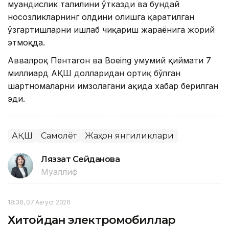
муҳандислик таҳлилини ўтказди ва бундай
носозликларнинг олдини олишга қаратилган
ўзгартишларни ишлаб чиқариш жараёнига жорий
этмоқда.
Аввалроқ Пентагон ва Boeing умумий қиймати 7
миллиард АҚШ долларидан ортиқ бўлган
шартномаларни имзолагани ҳақида хабар берилган
эди.
АҚШ
Самолёт
Жаҳон янгиликлари
Ляззат Сейданова
Муаллиф
18:38, 07 Август 2026
Хитойдан электромобиллар