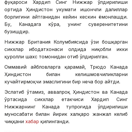
фуқароси Хардип Сингҳ Нижжар ўлдирилиши
ортида Ҳиндистон ҳукумати ишончли далиллар
борлигини айтганидан кейин кескин ёмонлашди.
Бу, Канадага кўра, унинг суверенитетини
бузишдир.
Нижжар Британия Колумбиясида ўзи бошқарган
сикхлар ибодатхонаси олдида ниқобли икки
қуролли шахс томонидан отиб ўлдирилган.
Оммавий айбловларга қарамай, Трюдо Канада
Ҳиндистон билан келишмовчиликларни
кучайтирмоқчи эмаслигини бир неча бор айтди.
Эслатиб ўтамиз, аввалроқ Ҳиндистон ва Канада
ўртасида сикхлар етакчиси Хардип Сингҳ
Нижжарнинг Канада тупроғида ўлдирилиши
муносабати билан йирик халқаро жанжал келиб
чиққани
хабар
қилинганди.