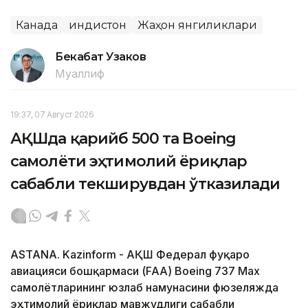
Канада
Ҳиндистон
Жаҳон янгиликлари
Бекабат Узаков
Муаллиф
19:37, 07 Август 2026
АҚШда қарийб 500 та Boeing
самолёти эҳтимолий ёриқлар
сабабли текширувдан ўтказилади
ASTANA. Kazinform - АҚШ Федерал фуқаро
авиацияси бошқармаси (FAA) Boeing 737 Max
самолётларининг юзлаб намунасини фюзеляжда
эҳтимолий ёриқлар мавжудлиги сабабли