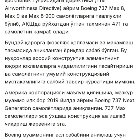
яроқлилик тўғрисидаги директива (The
Airworthiness Directive) айрим Boeing 737 Max 8,
Max 9 ва Max 8-200 самолётларига тааллуқли
бўлиб, АҚШда рўйхатдан ўтган тахминан 471 та
самолётни қамраб олади.
Бундай қарорга фюзеляж қопламаси ва маҳкамлаш
тасмасида аниқланган ёриқлар сабаб бўлган. Бу
нуқсонлар асосий конструктив элементнинг
юқори юкламаларга чидамлилигини пасайтириши
ва самолётнинг умумий конструкциявий
мустаҳкамлигига салбий таъсир кўрсатиши мумкин.
Америка корпорацияси маълум қилишича, мазкур
муаммо илк бор 2019 йилда айрим Boeing 737 Next
Generation самолётларида аниқланган. 737 Max
самолётлари эса ўхшаш конструкция ва ишлаб
чиқариш жараёнига эга.
Boeing муаммонинг асл сабабини аниқлаш учун