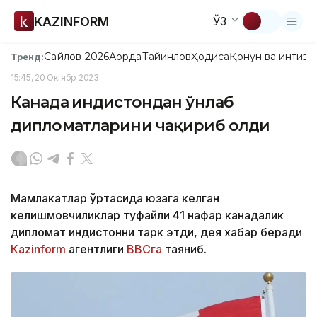
KAZINFORM
ЎЗ
Сайлов-2026
Ақорда
Тайинлов
Ҳодиса
Қонун ва интизо
Тренд:
15:45, 20 Октябр 2023
Канада Ҳиндистондан ўнлаб
дипломатларини чақириб олди
Мамлакатлар ўртасида юзага келган
келишмовчиликлар туфайли 41 нафар канадалик
дипломат Ҳиндистонни тарк этди, дея хабар беради
Кazinform
агентлиги
BBCга
таяниб.