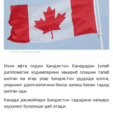
Фото: pixabay.com
Икки ҳафта олдин Ҳиндистон Канададан ўнлаб
дипломатик ходимларини чақириб олишни талаб
қилган ва агар улар Ҳиндистон ҳудудида қолса,
уларнинг дахлсизлигини бекор қилиш билан таҳдид
қилган эди.
Канада расмийлари Ҳиндистон таҳдидини халқаро
ҳуқуқнинг бузилиши деб атади.