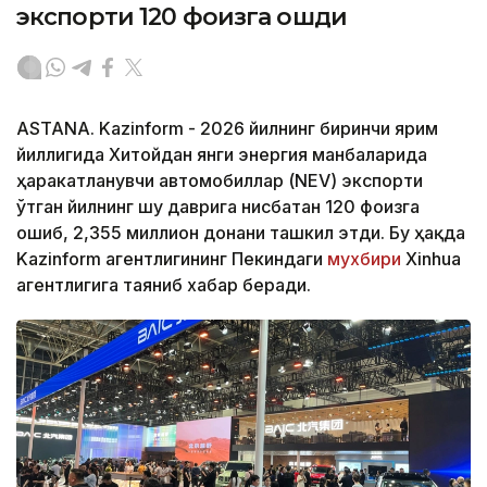
экспорти 120 фоизга ошди
ASTANA. Kazinform - 2026 йилнинг биринчи ярим
йиллигида Хитойдан янги энергия манбаларида
ҳаракатланувчи автомобиллар (NEV) экспорти
ўтган йилнинг шу даврига нисбатан 120 фоизга
ошиб, 2,355 миллион донани ташкил этди. Бу ҳақда
Kazinform агентлигининг Пекиндаги
мухбири
Xinhua
агентлигига таяниб хабар беради.