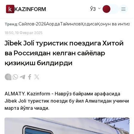
KAZINFORM
ЎЗ
Сайлов-2026
Ақорда
Тайинлов
Ҳодиса
Қонун ва интизо
Тренд:
18:50, 19 Феврал 2025
Jibek Joli туристик поездига Хитой
ва Россиядан келган сайёҳлар
қизиқиш билдирди
ALMATY. Kazinform - Наврўз байрами арафасида
Jibek Joli туристик поезди бу йил Алматидан учинчи
марта йўлга чиқади.