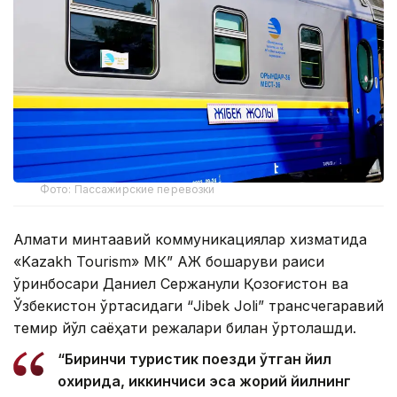
Фото: Пассажирские перевозки
Алмати минтақавий коммуникациялар хизматида
«Kazakh Tourism» МК” АЖ бошқаруви раиси
ўринбосари Даниел Сержанули Қозоғистон ва
Ўзбекистон ўртасидаги “Jibek Joli” трансчегаравий
темир йўл саёҳати режалари билан ўртоқлашди.
“Биринчи туристик поезди ўтган йил
охирида, иккинчиси эса жорий йилнинг