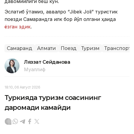
давомийлиги беш кун.
Эслатиб ўтамиз, аввалроқ “Jibek Joli” туристик
поезди Самарқандга илк бор йўл олгани ҳақида
ёзган эдик
.
Самарқанд
Алмати
Поезд
Туризм
Транспорт
Ляззат Сейданова
Муаллиф
18:10, 06 Август 2026
Туркияда туризм соҳасининг
даромади камайди