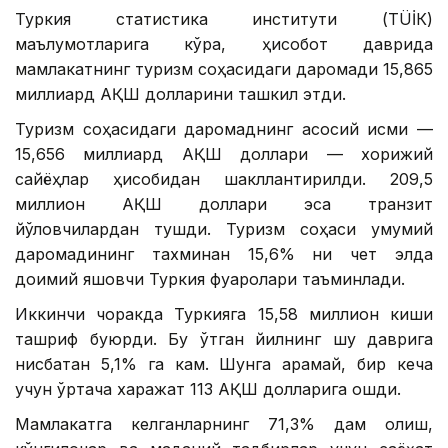
Туркия статистика институти (ТÜİК)
маълумотларига кўра, ҳисобот даврида
мамлакатнинг туризм соҳасидаги даромади 15,865
миллиард АҚШ долларини ташкил этди.
Туризм соҳасидаги даромаднинг асосий қисми —
15,656 миллиард АҚШ доллари — хорижий
сайёҳлар ҳисобидан шакллантирилди. 209,5
миллион АҚШ доллари эса транзит
йўловчилардан тушди. Туризм соҳаси умумий
даромадининг тахминан 15,6% ни чет элда
доимий яшовчи Туркия фуқаролари таъминлади.
Иккинчи чоракда Туркияга 15,58 миллион киши
ташриф буюрди. Бу ўтган йилнинг шу даврига
нисбатан 5,1% га кам. Шунга қарамай, бир кеча
учун ўртача харажат 113 АҚШ долларига ошди.
Мамлакатга келганларнинг 71,3% дам олиш,