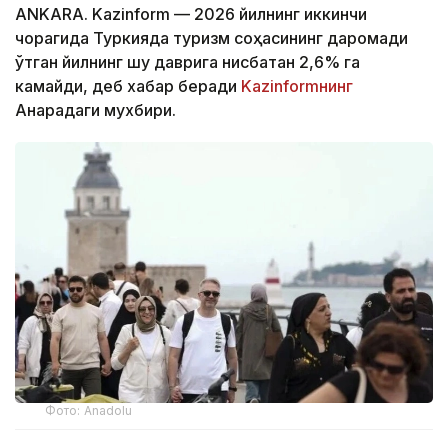
ANKARA. Kazinform — 2026 йилнинг иккинчи
чорагида Туркияда туризм соҳасининг даромади
ўтган йилнинг шу даврига нисбатан 2,6% га
камайди, деб хабар беради
Kazinformнинг
Анқарадаги мухбири.
Фото: Anadolu