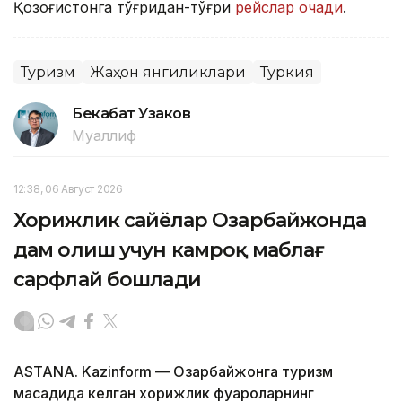
Қозоғистонга тўғридан-тўғри
рейслар очади
.
Туризм
Жаҳон янгиликлари
Туркия
Бекабат Узаков
Муаллиф
12:38, 06 Август 2026
Хорижлик сайёҳлар Озарбайжонда
дам олиш учун камроқ маблағ
сарфлай бошлади
ASTANA. Kazinform — Озарбайжонга туризм
мақсадида келган хорижлик фуқароларнинг