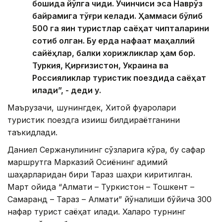
бошида йўлга чиқди. Учинчиси эса Наврўз
байрамига тўғри келади. Ҳаммаси бўлиб
500 га яқин туристлар саёҳат чипталарини
сотиб олган. Бу ерда нафақат маҳаллий
сайёҳлар, балки хорижликлар ҳам бор.
Туркия, Қирғизистон, Украина ва
Россияликлар туристик поездида саёҳат
қилади”, - деди у.
Маърузачи, шунингдек, Хитой фуқаролари
туристик поездга қизиқиш билдираётганини
таъкидлади.
Даниел Сержанулининг сўзларига кўра, бу сафар
маршрутга Марказий Осиёнинг қадимий
шаҳарларидан бири Тараз шаҳри киритилган.
Март ойида “Алмати – Туркистон – Тошкент – ​​
Самарқанд – Тараз – Алмати” йўналиши бўйича 300
нафар турист саёҳат қилади. Халқаро турнинг