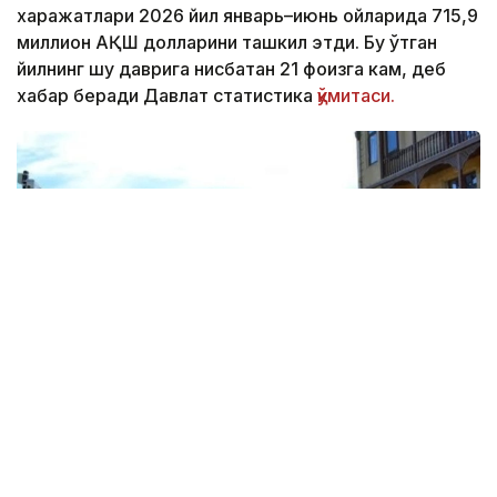
харажатлари 2026 йил январь–июнь ойларида 715,9
миллион АҚШ долларини ташкил этди. Бу ўтган
йилнинг шу даврига нисбатан 21 фоизга кам, деб
хабар беради Давлат статистика
қўмитаси.
Фото: Report.az
Харажатларнинг энг катта қисми транспорт