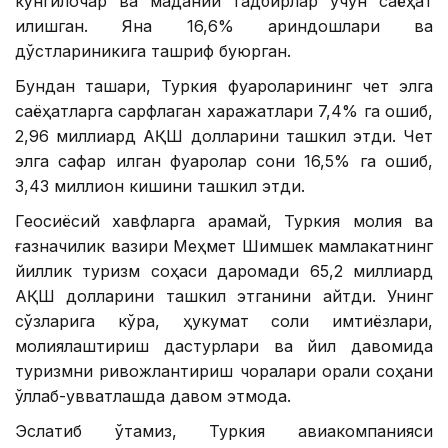
кўнгилочар ва маданий тадбирлар учун саёҳат
қилишган. Яна 16,6% қариндошлари ва
дўстлариникига ташриф буюрган.
Бундан ташқари, Туркия фуқароларининг чет элга
саёҳатларга сарфлаган харажатлари 7,4% га ошиб,
2,96 миллиард АҚШ долларини ташкил этди. Чет
элга сафар қилган фуқаролар сони 16,5% га ошиб,
3,43 миллион кишини ташкил этди.
Геосиёсий хавфларга қарамай, Туркия молия ва
ғазначилик вазири Меҳмет Шимшек мамлакатнинг
йиллик туризм соҳаси даромади 65,2 миллиард
АҚШ долларини ташкил этганини айтди. Унинг
сўзларига кўра, ҳукумат солиқ имтиёзлари,
молиялаштириш дастурлари ва йил давомида
туризмни ривожлантириш чоралари орқали соҳани
қўллаб-қувватлашда давом этмоқда.
Эслатиб ўтамиз, Туркия авиакомпанияси