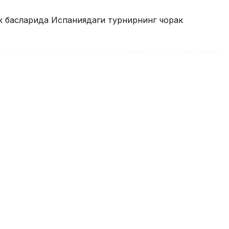
к баҳсларида Испаниядаги турнирнинг чорак
 баҳсларида Испаниядаги