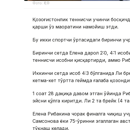
Фото: ҚТФ
Қозоғистонлик теннисчи учинчи босқичд
қарши ўз маҳоратини намойиш этди.
Бу икки спортчи ўртасидаги биринчи уч
Биринчи сетда Елена дарҳол 2:0, 4:1 ҳис
теннисчи ҳисобни қисқартирди, аммо Ри
Иккинчи сетда ҳисоб 4:3 бўлганида Ли б
кетма-кет тўртта геймда ғалаба қозонди 
1 соат 28 дақиқа давом этган ўйинда Ри
эйсни қўлга киритди. Ли 2 та брейк (4 т
Елена Рибакина чорак финалга чиқиш уч
Самсонова ёки 75-ўринни эгаллаган авс
тўқнаш келади.