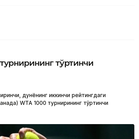
 турнирининг тўртинчи
биринчи, дунёнинг иккинчи рейтингдаги
Канада) WТА 1000 турнирининг тўртинчи