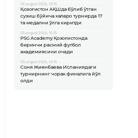
05 avgust 2026, 19:15
Қозоғистон АҚШда бўлиб ўтган
сузиш бўйича халқаро турнирда 17
та медални қўлга киритди
05 avgust 2026, 16:15
PSG Academy Қозоғистонда
биринчи расмий футбол
академиясини очади
05 avgust 2026, 14:15
Соня Жиенбаева Испаниядаги
турнирнинг чорак финалига йўл
олди