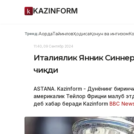
KAZINFORM
Ақорда
Тайинлов
Ҳодиса
Қонун ва интизом
Ко
Тренд:
11:40, 09 Сентябр 2024
Италиялик Янник Синнер
чиқди
ASTANA. Kazinform - Дунёнинг биринч
америкалик Тейлор Фрицни мағлуб этд
деб хабар беради Kazinform
BBC New