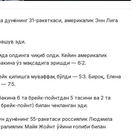
а дунёнинг 31-ракеткаси, америкалик Энн Лига
рашув эди.
обида олдинга чиқиб олди. Кейин америкалик
бакина ўз мақсадига эришди — 6:2.
рейк қилишга муваффақ бўлди — 5:3. Бироқ, Елена
— 7:5.
бакина 6 та брейк-пойнтдан 5 тасини ва 2 та
а брейк-пойнт) билан чекланган эди.
ун дунёнинг 55-ракетаси россиялик Людмила
тралиялик Майя Жойнт ўйини ғолиби билан