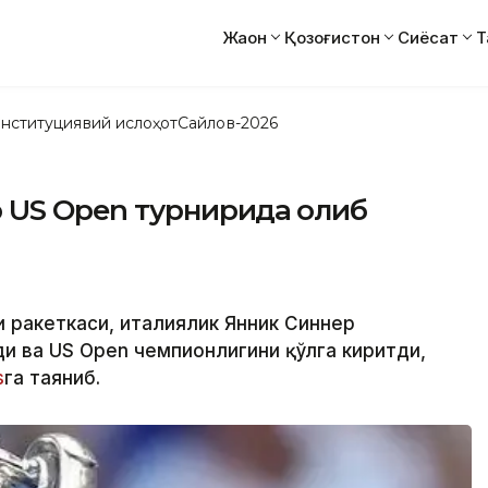
Жаҳон
Қозоғистон
Сиёсат
Т
нституциявий ислоҳот
Сайлов-2026
 US Open турнирида ғолиб
и ракеткаси, италиялик Янник Синнер
и ва US Open чемпионлигини қўлга киритди,
s
га таяниб.