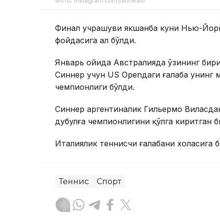
Фото: instagram.com/janniksin
Финал учрашуви якшанба куни Нью-Йоркда
фойдасига ҳал бўлди.
Январь ойида Австралияда ўзининг бири
Синнер учун US Openдаги ғалаба унинг 
чемпионлиги бўлди.
Синнер аргентиналик Гильермо Виласдан
дубулға чемпионлигини қўлга киритган б
Италиялик теннисчи ғалабани холасига 
Теннис
Спорт