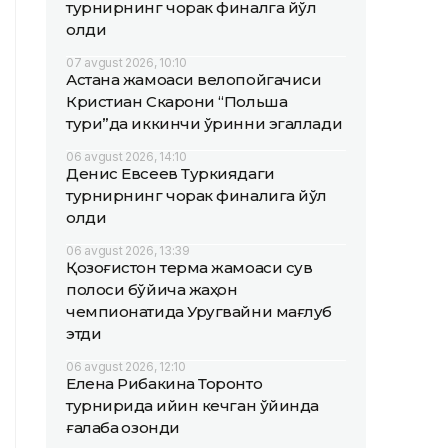
турнирнинг чорак финалга йўл
олди
07 avgust 2026, 10:10
Астана жамоаси велопойгачиси
Кристиан Скарони “Польша
тури”да иккинчи ўринни эгаллади
06 avgust 2026, 14:10
Денис Евсеев Туркиядаги
турнирнинг чорак финалига йўл
олди
06 avgust 2026, 13:39
Қозоғистон терма жамоаси сув
полоси бўйича жаҳон
чемпионатида Уругвайни мағлуб
этди
06 avgust 2026, 12:10
Елена Рибакина Торонто
турнирида қийин кечган ўйинда
ғалаба қозонди