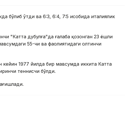
 бўлиб ўтди ва 6:3, 6:4, 7:5 ҳисобида италиялик
нчи "Катта дубулға"да ғалаба қозонган 23 ёшли
мавсумдаги 55-чи ва фаолиятидаги олтинчи
 кейин 1977 йилда бир мавсумда иккита Катта
иринчи теннисчи бўлди.
бағишлади.