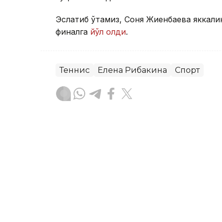
Эслатиб ўтамиз, Соня Жиенбаева яккали
финалга
йўл олди
.
Теннис
Елена Рибакина
Спорт
Бекабат Узаков
Муаллиф
13:10, 07 Август 2026
Соня Жиенбаева яккалик