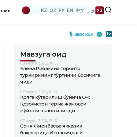
KZ
QZ
РУ
EN
中文
ق ز
ЎЗ
аҳлил
Мавзуга оид
08 avgust 2026, 08:35
Елена Рибакина Торонто
турнирининг тўртинчи босқичига
чиқди
07 avgust 2026, 19:10
Қояга кўтарилиш бўйича ОЧ:
Қозоғистон терма жамоаси
рўйхати эълон қилинди
07 avgust 2026, 13:10
Соня Жиенбаева яккалик
баҳсларида Испаниядаги