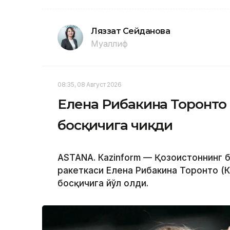
Ляззат Сейданова
Муаллиф
08:35, 08 Август 2026
Елена Рибакина Торонто
босқичига чиқди
ASTANА. Кazinform — Қозоғистоннинг 
ракеткаси Елена Рибакина Торонто (
босқичига йўл олди.